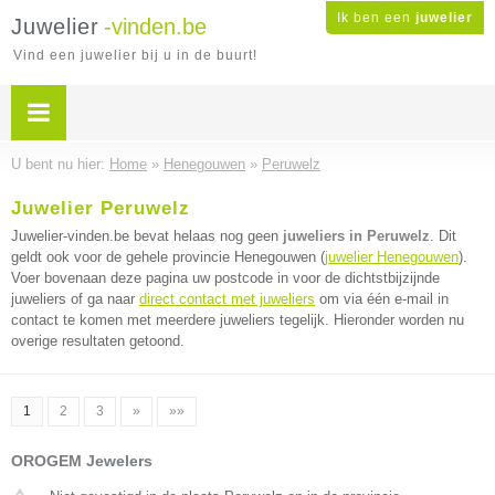
Ik ben een
juwelier
Juwelier
-vinden.be
Vind een juwelier bij u in de buurt!
U bent nu hier:
Home
»
Henegouwen
»
Peruwelz
Juwelier Peruwelz
Juwelier-vinden.be bevat helaas nog geen
juweliers in Peruwelz
. Dit
geldt ook voor de gehele provincie Henegouwen (
juwelier Henegouwen
).
Voer bovenaan deze pagina uw postcode in voor de dichtstbijzijnde
juweliers of ga naar
direct contact met juweliers
om via één e-mail in
contact te komen met meerdere juweliers tegelijk. Hieronder worden nu
overige resultaten getoond.
1
2
3
»
»»
OROGEM Jewelers