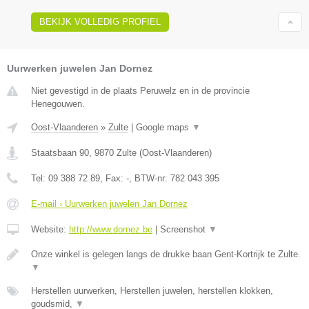
BEKIJK VOLLEDIG PROFIEL
Uurwerken juwelen Jan Dornez
Niet gevestigd in de plaats Peruwelz en in de provincie
Henegouwen.
Oost-Vlaanderen
»
Zulte
|
Google maps
▼
Staatsbaan 90
,
9870
Zulte
(
Oost-Vlaanderen
)
Tel:
09 388 72 89
, Fax:
-
, BTW-nr:
782 043 395
E-mail › Uurwerken juwelen Jan Dornez
Website:
http://www.dornez.be
|
Screenshot
▼
Onze winkel is gelegen langs de drukke baan Gent-Kortrijk te Zulte.
▼
Herstellen uurwerken, Herstellen juwelen, herstellen klokken,
goudsmid,
▼