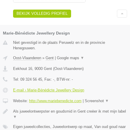
BEKIJK VOLLEDIG PROFIEL
Marie-Bénédicte Jewellery Design
Niet gevestigd in de plaats Peruwelz en in de provincie
Henegouwen.
Oost-Vlaanderen
»
Gent
|
Google maps
▼
Eekhout 16
,
9000
Gent
(
Oost-Vlaanderen
)
Tel:
09 324 56 45
, Fax:
-
, BTW-nr:
-
E-mail › Marie-Bénédicte Jewellery Design
Website:
http://www.mariebenedicte.com
|
Screenshot
▼
Als juweelontwerpster en goudsmid in Gent creëer ik met mijn label
▼
Eigen juweelcollecties, Juweelontwerp op maat, Van oud goud naar