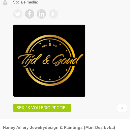
Sociale media:
BEKIJK VOLLEDIG PROFIEL
Nancy Aillery Jewelrydesign & Paintings (Man-Des bvba)