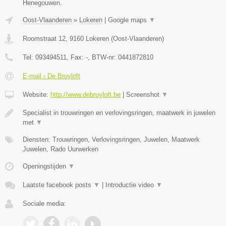
Henegouwen.
Oost-Vlaanderen
»
Lokeren
|
Google maps
▼
Roomstraat 12
,
9160
Lokeren
(
Oost-Vlaanderen
)
Tel:
093494511
, Fax:
-
, BTW-nr:
0441872810
E-mail › De Bruyloft
Website:
http://www.debruyloft.be
|
Screenshot
▼
Specialist in trouwringen en verlovingsringen, maatwerk in juwelen
met
▼
Diensten: Trouwringen, Verlovingsringen, Juwelen, Maatwerk
Juwelen, Rado Uurwerken
Openingstijden
▼
Laatste facebook posts
▼
|
Introductie video
▼
Sociale media: