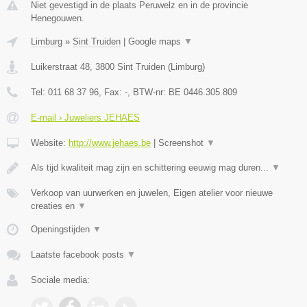
Niet gevestigd in de plaats Peruwelz en in de provincie
Henegouwen.
Limburg
»
Sint Truiden
|
Google maps
▼
Luikerstraat 48
,
3800
Sint Truiden
(
Limburg
)
Tel:
011 68 37 96
, Fax:
-
, BTW-nr:
BE 0446.305.809
E-mail › Juweliers JEHAES
Website:
http://www.jehaes.be
|
Screenshot
▼
Als tijd kwaliteit mag zijn en schittering eeuwig mag duren...
▼
Verkoop van uurwerken en juwelen, Eigen atelier voor nieuwe
creaties en
▼
Openingstijden
▼
Laatste facebook posts
▼
Sociale media: