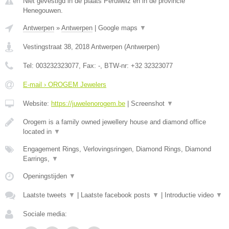
Niet gevestigd in de plaats Peruwelz en in de provincie
Henegouwen.
Antwerpen
»
Antwerpen
|
Google maps
▼
Vestingstraat 38
,
2018
Antwerpen
(
Antwerpen
)
Tel:
003232323077
, Fax:
-
, BTW-nr:
+32 32323077
E-mail › OROGEM Jewelers
Website:
https://juwelenorogem.be
|
Screenshot
▼
Orogem is a family owned jewellery house and diamond office
located in
▼
Engagement Rings, Verlovingsringen, Diamond Rings, Diamond
Earrings,
▼
Openingstijden
▼
Laatste tweets
▼
|
Laatste facebook posts
▼
|
Introductie video
▼
Sociale media: