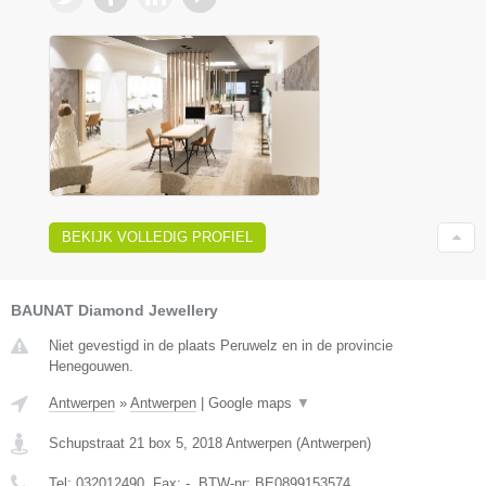
BEKIJK VOLLEDIG PROFIEL
BAUNAT Diamond Jewellery
Niet gevestigd in de plaats Peruwelz en in de provincie
Henegouwen.
Antwerpen
»
Antwerpen
|
Google maps
▼
Schupstraat 21 box 5
,
2018
Antwerpen
(
Antwerpen
)
Tel:
032012490
, Fax:
-
, BTW-nr:
BE0899153574