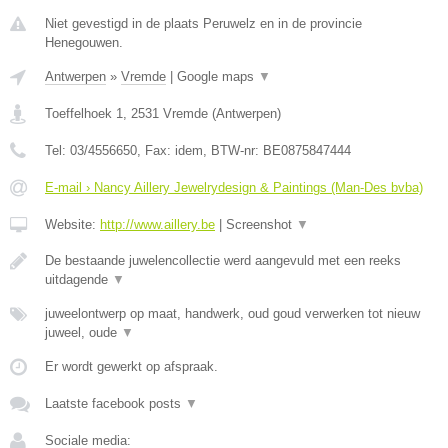
Niet gevestigd in de plaats Peruwelz en in de provincie
Henegouwen.
Antwerpen
»
Vremde
|
Google maps
▼
Toeffelhoek 1
,
2531
Vremde
(
Antwerpen
)
Tel:
03/4556650
, Fax:
idem
, BTW-nr:
BE0875847444
E-mail › Nancy Aillery Jewelrydesign & Paintings (Man-Des bvba)
Website:
http://www.aillery.be
|
Screenshot
▼
De bestaande juwelencollectie werd aangevuld met een reeks
uitdagende
▼
juweelontwerp op maat, handwerk, oud goud verwerken tot nieuw
juweel, oude
▼
Er wordt gewerkt op afspraak.
Laatste facebook posts
▼
Sociale media: