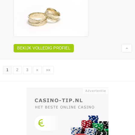
BEKIJK VOLLEDIG PROFIEL
1
2
3
»
»»