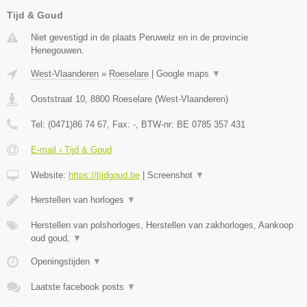
Tijd & Goud
Niet gevestigd in de plaats Peruwelz en in de provincie
Henegouwen.
West-Vlaanderen
»
Roeselare
|
Google maps
▼
Ooststraat 10
,
8800
Roeselare
(
West-Vlaanderen
)
Tel:
(0471)86 74 67
, Fax:
-
, BTW-nr:
BE 0785 357 431
E-mail › Tijd & Goud
Website:
https://tijdgoud.be
|
Screenshot
▼
Herstellen van horloges
▼
Herstellen van polshorloges, Herstellen van zakhorloges, Aankoop
oud goud,
▼
Openingstijden
▼
Laatste facebook posts
▼