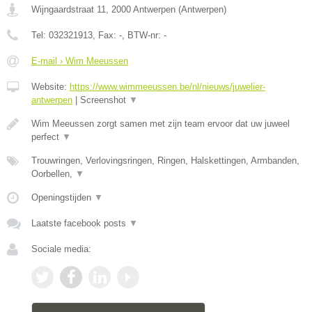
Wijngaardstraat 11
,
2000
Antwerpen
(
Antwerpen
)
Tel:
032321913
, Fax:
-
, BTW-nr:
-
E-mail › Wim Meeussen
Website:
https://www.wimmeeussen.be/nl/nieuws/juwelier-
antwerpen
|
Screenshot
▼
Wim Meeussen zorgt samen met zijn team ervoor dat uw juweel
perfect
▼
Trouwringen, Verlovingsringen, Ringen, Halskettingen, Armbanden,
Oorbellen,
▼
Openingstijden
▼
Laatste facebook posts
▼
Sociale media: