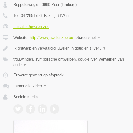
Reppelerweg75
,
3990
Peer
(
Limburg
)
Tel:
0472851796
, Fax:
-
, BTW-nr:
-
E-mail › Juwelen zee
Website:
http://www.juwelenzee.be
|
Screenshot
▼
Ik ontwerp en vervaardig juwelen in goud en zilver .
▼
trouwringen, symbolische ontwerpen, goud-zilver, verwerken van
oude
▼
Er wordt gewerkt op afspraak.
Introductie video
▼
Sociale media: