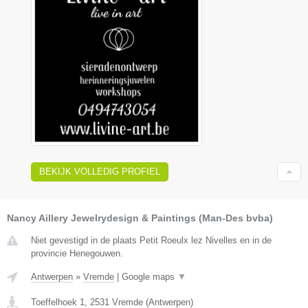
BEKIJK VOLLEDIG PROFIEL
Nancy Aillery Jewelrydesign & Paintings (Man-Des bvba)
Niet gevestigd in de plaats Petit Roeulx lez Nivelles en in de
provincie Henegouwen.
Antwerpen
»
Vremde
|
Google maps
▼
Toeffelhoek 1
,
2531
Vremde
(
Antwerpen
)