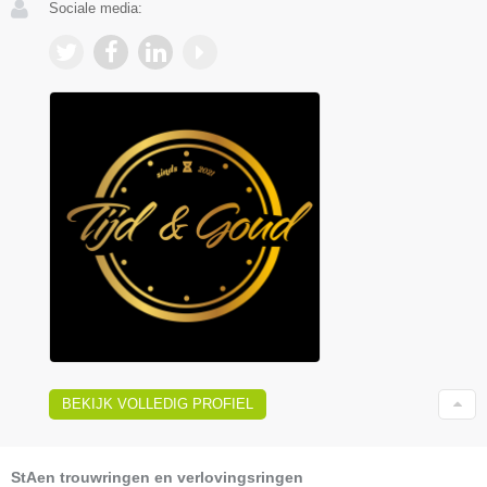
Sociale media:
BEKIJK VOLLEDIG PROFIEL
StAen trouwringen en verlovingsringen