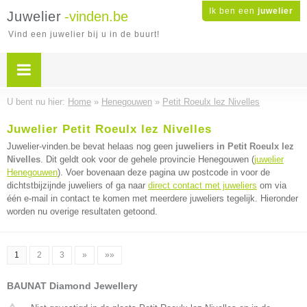
Ik ben een
juwelier
Juwelier
-vinden.be
Vind een juwelier bij u in de buurt!
U bent nu hier:
Home
»
Henegouwen
»
Petit Roeulx lez Nivelles
Juwelier Petit Roeulx lez Nivelles
Juwelier-vinden.be bevat helaas nog geen
juweliers in Petit Roeulx lez
Nivelles
. Dit geldt ook voor de gehele provincie Henegouwen (
juwelier
Henegouwen
). Voer bovenaan deze pagina uw postcode in voor de
dichtstbijzijnde juweliers of ga naar
direct contact met juweliers
om via
één e-mail in contact te komen met meerdere juweliers tegelijk. Hieronder
worden nu overige resultaten getoond.
1
2
3
»
»»
BAUNAT Diamond Jewellery