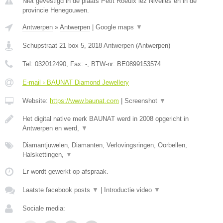
Niet gevestigd in de plaats Petit Roeulx lez Nivelles en in de
provincie Henegouwen.
Antwerpen
»
Antwerpen
|
Google maps
▼
Schupstraat 21 box 5
,
2018
Antwerpen
(
Antwerpen
)
Tel:
032012490
, Fax:
-
, BTW-nr:
BE0899153574
E-mail › BAUNAT Diamond Jewellery
Website:
https://www.baunat.com
|
Screenshot
▼
Het digital native merk BAUNAT werd in 2008 opgericht in
Antwerpen en werd,
▼
Diamantjuwelen, Diamanten, Verlovingsringen, Oorbellen,
Halskettingen,
▼
Er wordt gewerkt op afspraak.
Laatste facebook posts
▼
|
Introductie video
▼
Sociale media: