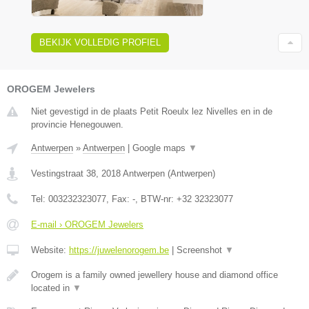
BEKIJK VOLLEDIG PROFIEL
OROGEM Jewelers
Niet gevestigd in de plaats Petit Roeulx lez Nivelles en in de
provincie Henegouwen.
Antwerpen
»
Antwerpen
|
Google maps
▼
Vestingstraat 38
,
2018
Antwerpen
(
Antwerpen
)
Tel:
003232323077
, Fax:
-
, BTW-nr:
+32 32323077
E-mail › OROGEM Jewelers
Website:
https://juwelenorogem.be
|
Screenshot
▼
Orogem is a family owned jewellery house and diamond office
located in
▼