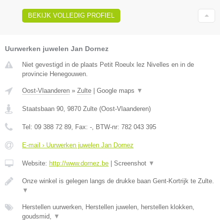
BEKIJK VOLLEDIG PROFIEL
Uurwerken juwelen Jan Dornez
Niet gevestigd in de plaats Petit Roeulx lez Nivelles en in de
provincie Henegouwen.
Oost-Vlaanderen
»
Zulte
|
Google maps
▼
Staatsbaan 90
,
9870
Zulte
(
Oost-Vlaanderen
)
Tel:
09 388 72 89
, Fax:
-
, BTW-nr:
782 043 395
E-mail › Uurwerken juwelen Jan Dornez
Website:
http://www.dornez.be
|
Screenshot
▼
Onze winkel is gelegen langs de drukke baan Gent-Kortrijk te Zulte.
▼
Herstellen uurwerken, Herstellen juwelen, herstellen klokken,
goudsmid,
▼