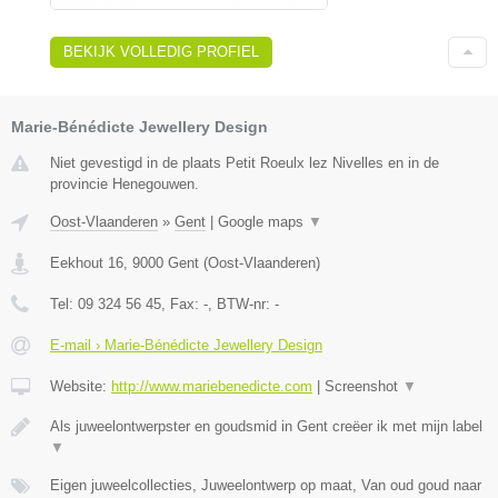
BEKIJK VOLLEDIG PROFIEL
Marie-Bénédicte Jewellery Design
Niet gevestigd in de plaats Petit Roeulx lez Nivelles en in de
provincie Henegouwen.
Oost-Vlaanderen
»
Gent
|
Google maps
▼
Eekhout 16
,
9000
Gent
(
Oost-Vlaanderen
)
Tel:
09 324 56 45
, Fax:
-
, BTW-nr:
-
E-mail › Marie-Bénédicte Jewellery Design
Website:
http://www.mariebenedicte.com
|
Screenshot
▼
Als juweelontwerpster en goudsmid in Gent creëer ik met mijn label
▼
Eigen juweelcollecties, Juweelontwerp op maat, Van oud goud naar