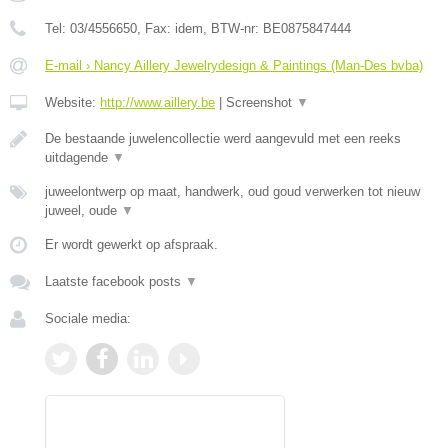
Tel:
03/4556650
, Fax:
idem
, BTW-nr:
BE0875847444
E-mail › Nancy Aillery Jewelrydesign & Paintings (Man-Des bvba)
Website:
http://www.aillery.be
|
Screenshot
▼
De bestaande juwelencollectie werd aangevuld met een reeks
uitdagende
▼
juweelontwerp op maat, handwerk, oud goud verwerken tot nieuw
juweel, oude
▼
Er wordt gewerkt op afspraak.
Laatste facebook posts
▼
Sociale media: