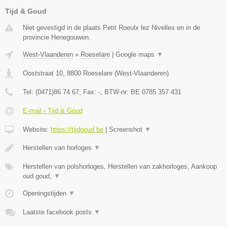
Tijd & Goud
Niet gevestigd in de plaats Petit Roeulx lez Nivelles en in de
provincie Henegouwen.
West-Vlaanderen
»
Roeselare
|
Google maps
▼
Ooststraat 10
,
8800
Roeselare
(
West-Vlaanderen
)
Tel:
(0471)86 74 67
, Fax:
-
, BTW-nr:
BE 0785 357 431
E-mail › Tijd & Goud
Website:
https://tijdgoud.be
|
Screenshot
▼
Herstellen van horloges
▼
Herstellen van polshorloges, Herstellen van zakhorloges, Aankoop
oud goud,
▼
Openingstijden
▼
Laatste facebook posts
▼