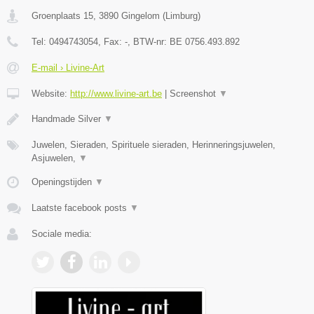
Groenplaats 15
,
3890
Gingelom
(
Limburg
)
Tel:
0494743054
, Fax:
-
, BTW-nr:
BE 0756.493.892
E-mail › Livine-Art
Website:
http://www.livine-art.be
|
Screenshot
▼
Handmade Silver
▼
Juwelen, Sieraden, Spirituele sieraden, Herinneringsjuwelen,
Asjuwelen,
▼
Openingstijden
▼
Laatste facebook posts
▼
Sociale media: