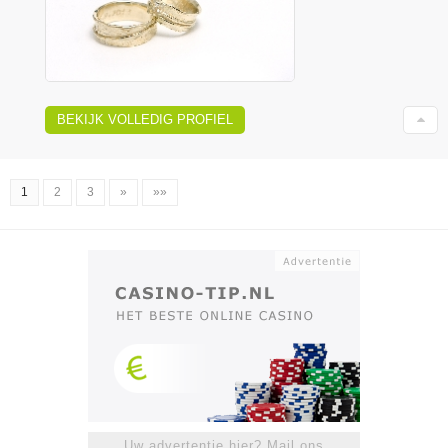
BEKIJK VOLLEDIG PROFIEL
1
2
3
»
»»
Uw advertentie hier? Mail ons