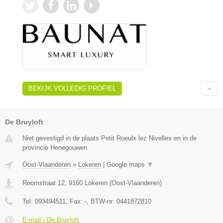
BEKIJK VOLLEDIG PROFIEL
De Bruyloft
Niet gevestigd in de plaats Petit Roeulx lez Nivelles en in de
provincie Henegouwen.
Oost-Vlaanderen
»
Lokeren
|
Google maps
▼
Roomstraat 12
,
9160
Lokeren
(
Oost-Vlaanderen
)
Tel:
093494511
, Fax:
-
, BTW-nr:
0441872810
E-mail › De Bruyloft