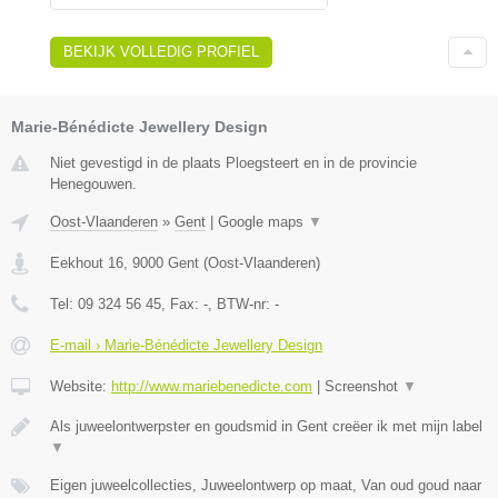
BEKIJK VOLLEDIG PROFIEL
Marie-Bénédicte Jewellery Design
Niet gevestigd in de plaats Ploegsteert en in de provincie
Henegouwen.
Oost-Vlaanderen
»
Gent
|
Google maps
▼
Eekhout 16
,
9000
Gent
(
Oost-Vlaanderen
)
Tel:
09 324 56 45
, Fax:
-
, BTW-nr:
-
E-mail › Marie-Bénédicte Jewellery Design
Website:
http://www.mariebenedicte.com
|
Screenshot
▼
Als juweelontwerpster en goudsmid in Gent creëer ik met mijn label
▼
Eigen juweelcollecties, Juweelontwerp op maat, Van oud goud naar