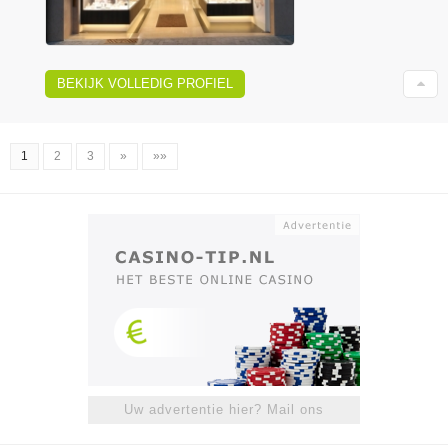
BEKIJK VOLLEDIG PROFIEL
1
2
3
»
»»
Uw advertentie hier? Mail ons