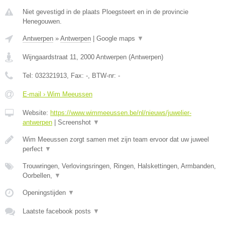
Niet gevestigd in de plaats Ploegsteert en in de provincie
Henegouwen.
Antwerpen
»
Antwerpen
|
Google maps
▼
Wijngaardstraat 11
,
2000
Antwerpen
(
Antwerpen
)
Tel:
032321913
, Fax:
-
, BTW-nr:
-
E-mail › Wim Meeussen
Website:
https://www.wimmeeussen.be/nl/nieuws/juwelier-
antwerpen
|
Screenshot
▼
Wim Meeussen zorgt samen met zijn team ervoor dat uw juweel
perfect
▼
Trouwringen, Verlovingsringen, Ringen, Halskettingen, Armbanden,
Oorbellen,
▼
Openingstijden
▼
Laatste facebook posts
▼