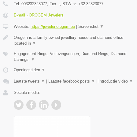
Tel:
003232323077
, Fax:
-
, BTW-nr:
+32 32323077
E-mail › OROGEM Jewelers
Website:
https://juwelenorogem.be
|
Screenshot
▼
Orogem is a family owned jewellery house and diamond office
located in
▼
Engagement Rings, Verlovingsringen, Diamond Rings, Diamond
Earrings,
▼
Openingstijden
▼
Laatste tweets
▼
|
Laatste facebook posts
▼
|
Introductie video
▼
Sociale media: