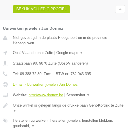
BEKIJK VOLLEDIG PROFIEL
Uurwerken juwelen Jan Dornez
Niet gevestigd in de plaats Ploegsteert en in de provincie
Henegouwen.
Oost-Vlaanderen
»
Zulte
|
Google maps
▼
Staatsbaan 90
,
9870
Zulte
(
Oost-Vlaanderen
)
Tel:
09 388 72 89
, Fax:
-
, BTW-nr:
782 043 395
E-mail › Uurwerken juwelen Jan Dornez
Website:
http://www.dornez.be
|
Screenshot
▼
Onze winkel is gelegen langs de drukke baan Gent-Kortrijk te Zulte.
▼
Herstellen uurwerken, Herstellen juwelen, herstellen klokken,
goudsmid,
▼