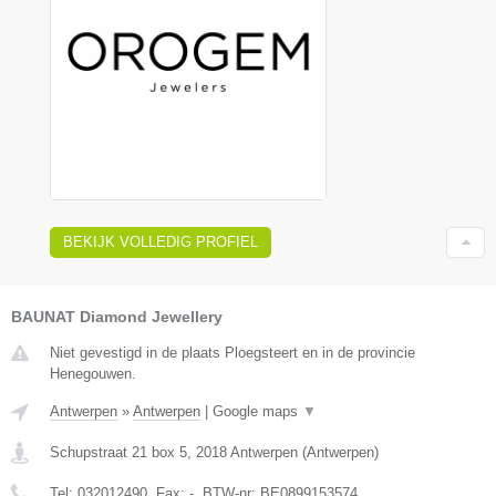
BEKIJK VOLLEDIG PROFIEL
BAUNAT Diamond Jewellery
Niet gevestigd in de plaats Ploegsteert en in de provincie
Henegouwen.
Antwerpen
»
Antwerpen
|
Google maps
▼
Schupstraat 21 box 5
,
2018
Antwerpen
(
Antwerpen
)
Tel:
032012490
, Fax:
-
, BTW-nr:
BE0899153574