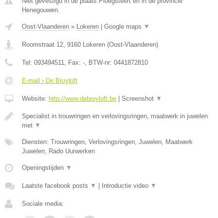
Niet gevestigd in de plaats Ploegsteert en in de provincie
Henegouwen.
Oost-Vlaanderen
»
Lokeren
|
Google maps
▼
Roomstraat 12
,
9160
Lokeren
(
Oost-Vlaanderen
)
Tel:
093494511
, Fax:
-
, BTW-nr:
0441872810
E-mail › De Bruyloft
Website:
http://www.debruyloft.be
|
Screenshot
▼
Specialist in trouwringen en verlovingsringen, maatwerk in juwelen
met
▼
Diensten: Trouwringen, Verlovingsringen, Juwelen, Maatwerk
Juwelen, Rado Uurwerken
Openingstijden
▼
Laatste facebook posts
▼
|
Introductie video
▼
Sociale media: