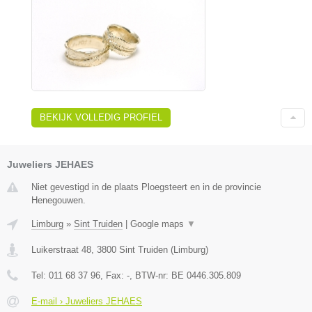
BEKIJK VOLLEDIG PROFIEL
Juweliers JEHAES
Niet gevestigd in de plaats Ploegsteert en in de provincie
Henegouwen.
Limburg
»
Sint Truiden
|
Google maps
▼
Luikerstraat 48
,
3800
Sint Truiden
(
Limburg
)
Tel:
011 68 37 96
, Fax:
-
, BTW-nr:
BE 0446.305.809
E-mail › Juweliers JEHAES