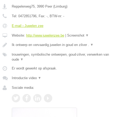
Reppelerweg75
,
3990
Peer
(
Limburg
)
Tel:
0472851796
, Fax:
-
, BTW-nr:
-
E-mail › Juwelen zee
Website:
http://www.juwelenzee.be
|
Screenshot
▼
Ik ontwerp en vervaardig juwelen in goud en zilver .
▼
trouwringen, symbolische ontwerpen, goud-zilver, verwerken van
oude
▼
Er wordt gewerkt op afspraak.
Introductie video
▼
Sociale media: