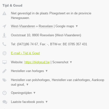
Tijd & Goud
Niet gevestigd in de plaats Ploegsteert en in de provincie
Henegouwen.
West-Vlaanderen
»
Roeselare
|
Google maps
▼
Ooststraat 10
,
8800
Roeselare
(
West-Vlaanderen
)
Tel:
(0471)86 74 67
, Fax:
-
, BTW-nr:
BE 0785 357 431
E-mail › Tijd & Goud
Website:
https://tijdgoud.be
|
Screenshot
▼
Herstellen van horloges
▼
Herstellen van polshorloges, Herstellen van zakhorloges, Aankoop
oud goud,
▼
Openingstijden
▼
Laatste facebook posts
▼