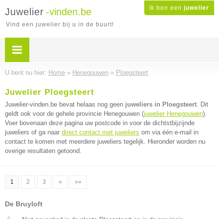
Ik ben een
juwelier
Juwelier
-vinden.be
Vind een juwelier bij u in de buurt!
U bent nu hier:
Home
»
Henegouwen
»
Ploegsteert
Juwelier Ploegsteert
Juwelier-vinden.be bevat helaas nog geen
juweliers in Ploegsteert
. Dit
geldt ook voor de gehele provincie Henegouwen (
juwelier Henegouwen
).
Voer bovenaan deze pagina uw postcode in voor de dichtstbijzijnde
juweliers of ga naar
direct contact met juweliers
om via één e-mail in
contact te komen met meerdere juweliers tegelijk. Hieronder worden nu
overige resultaten getoond.
1
2
3
»
»»
De Bruyloft