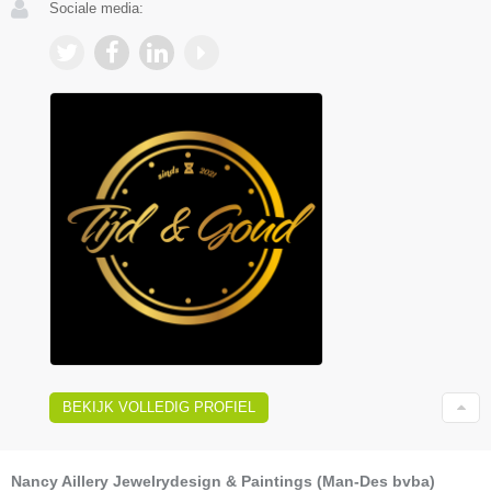
Sociale media:
BEKIJK VOLLEDIG PROFIEL
Nancy Aillery Jewelrydesign & Paintings (Man-Des bvba)