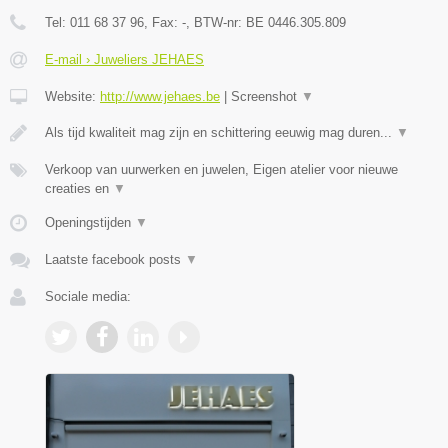
Tel:
011 68 37 96
, Fax:
-
, BTW-nr:
BE 0446.305.809
E-mail › Juweliers JEHAES
Website:
http://www.jehaes.be
|
Screenshot
▼
Als tijd kwaliteit mag zijn en schittering eeuwig mag duren...
▼
Verkoop van uurwerken en juwelen, Eigen atelier voor nieuwe
creaties en
▼
Openingstijden
▼
Laatste facebook posts
▼
Sociale media: