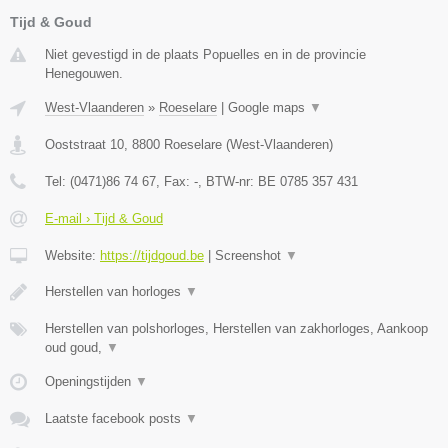
Tijd & Goud
Niet gevestigd in de plaats Popuelles en in de provincie
Henegouwen.
West-Vlaanderen
»
Roeselare
|
Google maps
▼
Ooststraat 10
,
8800
Roeselare
(
West-Vlaanderen
)
Tel:
(0471)86 74 67
, Fax:
-
, BTW-nr:
BE 0785 357 431
E-mail › Tijd & Goud
Website:
https://tijdgoud.be
|
Screenshot
▼
Herstellen van horloges
▼
Herstellen van polshorloges, Herstellen van zakhorloges, Aankoop
oud goud,
▼
Openingstijden
▼
Laatste facebook posts
▼