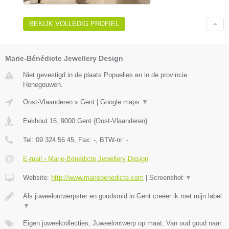
BEKIJK VOLLEDIG PROFIEL
Marie-Bénédicte Jewellery Design
Niet gevestigd in de plaats Popuelles en in de provincie
Henegouwen.
Oost-Vlaanderen
»
Gent
|
Google maps
▼
Eekhout 16
,
9000
Gent
(
Oost-Vlaanderen
)
Tel:
09 324 56 45
, Fax:
-
, BTW-nr:
-
E-mail › Marie-Bénédicte Jewellery Design
Website:
http://www.mariebenedicte.com
|
Screenshot
▼
Als juweelontwerpster en goudsmid in Gent creëer ik met mijn label
▼
Eigen juweelcollecties, Juweelontwerp op maat, Van oud goud naar