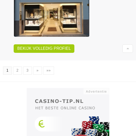
BEKIJK VOLLEDIG PROFIEL
1
2
3
»
»»