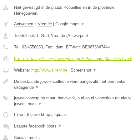
Niet gevestigd in de plaats Popuelles en in de provincie
Henegouwen.
Antwerpen
»
Vremde
|
Google maps
▼
Toeffelhoek 1
,
2531
Vremde
(
Antwerpen
)
Tel:
03/4556650
, Fax:
idem
, BTW-nr:
BE0875847444
E-mail › Nancy Aillery Jewelrydesign & Paintings (Man-Des bvba)
Website:
http://www.aillery.be
|
Screenshot
▼
De bestaande juwelencollectie werd aangevuld met een reeks
uitdagende
▼
juweelontwerp op maat, handwerk, oud goud verwerken tot nieuw
juweel, oude
▼
Er wordt gewerkt op afspraak.
Laatste facebook posts
▼
Sociale media: