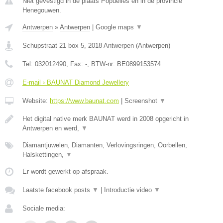
Niet gevestigd in de plaats Popuelles en in de provincie
Henegouwen.
Antwerpen
»
Antwerpen
|
Google maps
▼
Schupstraat 21 box 5
,
2018
Antwerpen
(
Antwerpen
)
Tel:
032012490
, Fax:
-
, BTW-nr:
BE0899153574
E-mail › BAUNAT Diamond Jewellery
Website:
https://www.baunat.com
|
Screenshot
▼
Het digital native merk BAUNAT werd in 2008 opgericht in
Antwerpen en werd,
▼
Diamantjuwelen, Diamanten, Verlovingsringen, Oorbellen,
Halskettingen,
▼
Er wordt gewerkt op afspraak.
Laatste facebook posts
▼
|
Introductie video
▼
Sociale media: