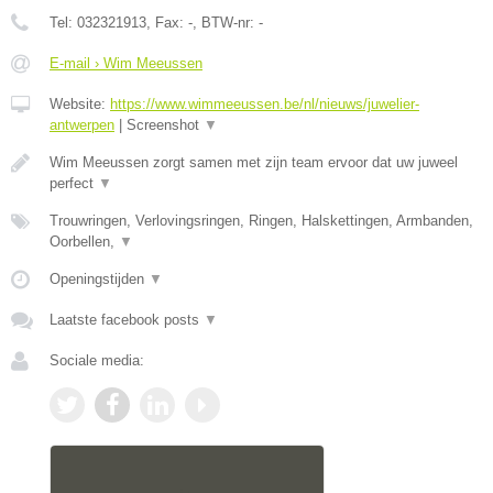
Tel:
032321913
, Fax:
-
, BTW-nr:
-
E-mail › Wim Meeussen
Website:
https://www.wimmeeussen.be/nl/nieuws/juwelier-
antwerpen
|
Screenshot
▼
Wim Meeussen zorgt samen met zijn team ervoor dat uw juweel
perfect
▼
Trouwringen, Verlovingsringen, Ringen, Halskettingen, Armbanden,
Oorbellen,
▼
Openingstijden
▼
Laatste facebook posts
▼
Sociale media: