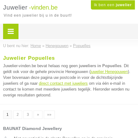
Ik ben een
juwelier
Juwelier
-vinden.be
Vind een juwelier bij u in de buurt!
U bent nu hier:
Home
»
Henegouwen
»
Popuelles
Juwelier Popuelles
Juwelier-vinden.be bevat helaas nog geen
juweliers in Popuelles
. Dit
geldt ook voor de gehele provincie Henegouwen (
juwelier Henegouwen
).
Voer bovenaan deze pagina uw postcode in voor de dichtstbijzijnde
juweliers of ga naar
direct contact met juweliers
om via één e-mail in
contact te komen met meerdere juweliers tegelijk. Hieronder worden nu
overige resultaten getoond.
1
2
3
»
»»
BAUNAT Diamond Jewellery