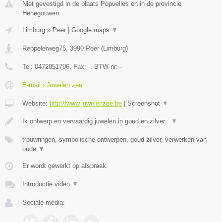
Niet gevestigd in de plaats Popuelles en in de provincie
Henegouwen.
Limburg
»
Peer
|
Google maps
▼
Reppelerweg75
,
3990
Peer
(
Limburg
)
Tel:
0472851796
, Fax:
-
, BTW-nr:
-
E-mail › Juwelen zee
Website:
http://www.juwelenzee.be
|
Screenshot
▼
Ik ontwerp en vervaardig juwelen in goud en zilver .
▼
trouwringen, symbolische ontwerpen, goud-zilver, verwerken van
oude
▼
Er wordt gewerkt op afspraak.
Introductie video
▼
Sociale media: