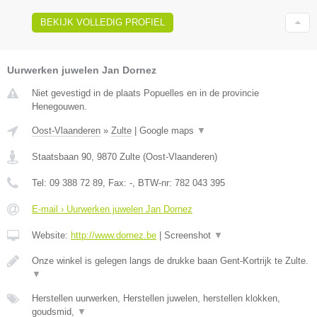
BEKIJK VOLLEDIG PROFIEL
Uurwerken juwelen Jan Dornez
Niet gevestigd in de plaats Popuelles en in de provincie
Henegouwen.
Oost-Vlaanderen
»
Zulte
|
Google maps
▼
Staatsbaan 90
,
9870
Zulte
(
Oost-Vlaanderen
)
Tel:
09 388 72 89
, Fax:
-
, BTW-nr:
782 043 395
E-mail › Uurwerken juwelen Jan Dornez
Website:
http://www.dornez.be
|
Screenshot
▼
Onze winkel is gelegen langs de drukke baan Gent-Kortrijk te Zulte.
▼
Herstellen uurwerken, Herstellen juwelen, herstellen klokken,
goudsmid,
▼