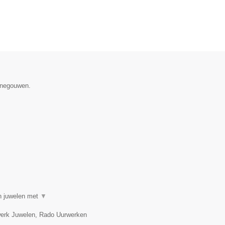
Henegouwen.
in juwelen met
▼
twerk Juwelen, Rado Uurwerken