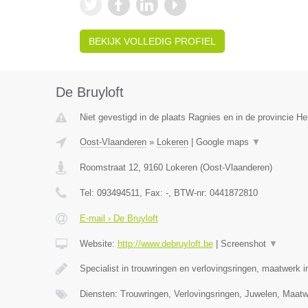
BEKIJK VOLLEDIG PROFIEL
De Bruyloft
Niet gevestigd in de plaats Ragnies en in de provincie 
Oost-Vlaanderen
»
Lokeren
|
Google maps
▼
Roomstraat 12
,
9160
Lokeren
(
Oost-Vlaanderen
)
Tel:
093494511
, Fax:
-
, BTW-nr:
0441872810
E-mail › De Bruyloft
Website:
http://www.debruyloft.be
|
Screenshot
▼
Specialist in trouwringen en verlovingsringen, maatwerk 
Diensten: Trouwringen, Verlovingsringen, Juwelen, Maa