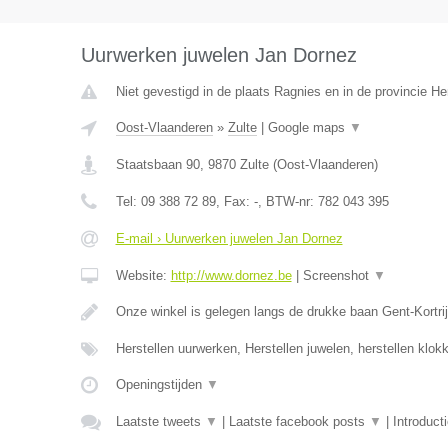
Uurwerken juwelen Jan Dornez
Niet gevestigd in de plaats Ragnies en in de provincie 
Oost-Vlaanderen
»
Zulte
|
Google maps
▼
Staatsbaan 90
,
9870
Zulte
(
Oost-Vlaanderen
)
Tel:
09 388 72 89
, Fax:
-
, BTW-nr:
782 043 395
E-mail › Uurwerken juwelen Jan Dornez
Website:
http://www.dornez.be
|
Screenshot
▼
Onze winkel is gelegen langs de drukke baan Gent-Kortrij
Herstellen uurwerken, Herstellen juwelen, herstellen klo
Openingstijden
▼
Laatste tweets
▼
|
Laatste facebook posts
▼
|
Introduct