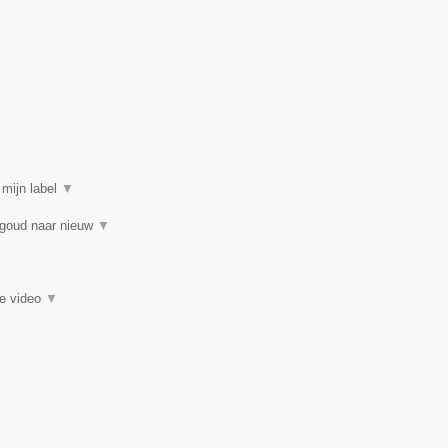
 mijn label
▼
 goud naar nieuw
▼
ie video
▼