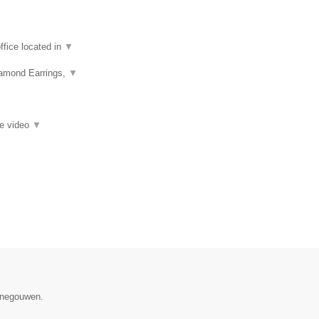
fice located in
▼
iamond Earrings,
▼
ie video
▼
Henegouwen.