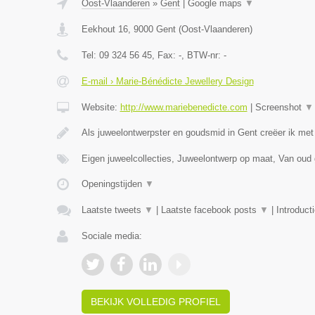
Oost-Vlaanderen
»
Gent
|
Google maps
▼
Eekhout 16
,
9000
Gent
(
Oost-Vlaanderen
)
Tel:
09 324 56 45
, Fax:
-
, BTW-nr:
-
E-mail › Marie-Bénédicte Jewellery Design
Website:
http://www.mariebenedicte.com
|
Screenshot
▼
Als juweelontwerpster en goudsmid in Gent creëer ik met
Eigen juweelcollecties, Juweelontwerp op maat, Van oud
Openingstijden
▼
Laatste tweets
▼
|
Laatste facebook posts
▼
|
Introduct
Sociale media:
BEKIJK VOLLEDIG PROFIEL