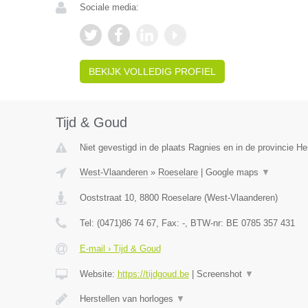
Sociale media:
BEKIJK VOLLEDIG PROFIEL
Tijd & Goud
Niet gevestigd in de plaats Ragnies en in de provincie 
West-Vlaanderen
»
Roeselare
|
Google maps
▼
Ooststraat 10
,
8800
Roeselare
(
West-Vlaanderen
)
Tel:
(0471)86 74 67
, Fax:
-
, BTW-nr:
BE 0785 357 431
E-mail › Tijd & Goud
Website:
https://tijdgoud.be
|
Screenshot
▼
Herstellen van horloges
▼