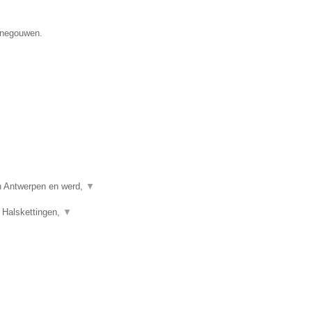
Henegouwen.
in Antwerpen en werd,
▼
 Halskettingen,
▼