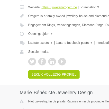
Website:
https://juwelenorogem.be
|
Screenshot
▼
Orogem is a family owned jewellery house and diamond of
Engagement Rings, Verlovingsringen, Diamond Rings, D
Openingstijden
▼
Laatste tweets
▼
|
Laatste facebook posts
▼
|
Introduct
Sociale media:
BEKIJK VOLLEDIG PROFIEL
Marie-Bénédicte Jewellery Design
Niet gevestigd in de plaats Ragnies en in de provincie 