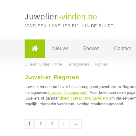
Juwelier
-vinden.be
VIND EEN JUWELIER BIJ U IN DE BUURT!
Nieuws
Zoeken
Contact
U bent nu hier:
Home
»
Henegouwen
»
Ragnies
Juwelier Ragnies
Juwelier-vinden.be bevat helaas nog geen
juweliers in Ragnie
Henegouwen (
juwelier Henegouwen
). Voer bovenaan deze pagin
juweliers of ga naar
direct contact met juweliers
om via één e-ma
tegelijk. Hieronder worden nu overige resultaten getoond.
1
2
3
»
»»