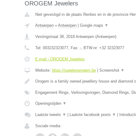
OROGEM Jewelers
Niet gevestigd in de plaats Renlies en in de provincie H
Antwerpen
»
Antwerpen
|
Google maps
▼
Vestingstraat 38
,
2018
Antwerpen
(
Antwerpen
)
Tel:
003232323077
, Fax:
-
, BTW-nr:
+32 32323077
E-mail › OROGEM Jewelers
Website:
https://juwelenorogem.be
|
Screenshot
▼
Orogem is a family owned jewellery house and diamond of
Engagement Rings, Verlovingsringen, Diamond Rings, D
Openingstijden
▼
Laatste tweets
▼
|
Laatste facebook posts
▼
|
Introduct
Sociale media: