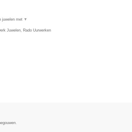
in juwelen met
▼
twerk Juwelen, Rado Uurwerken
enegouwen.