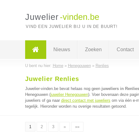
Juwelier
-vinden.be
VIND EEN JUWELIER BIJ U IN DE BUURT!
Nieuws
Zoeken
Contact
U bent nu hier:
Home
»
Henegouwen
»
Renlies
Juwelier Renlies
Juwelier-vinden.be bevat helaas nog geen
juweliers in Renlie
Henegouwen (
juwelier Henegouwen
). Voer bovenaan deze pagin
juweliers of ga naar
direct contact met juweliers
om via één e-ma
tegelijk. Hieronder worden nu overige resultaten getoond.
1
2
3
»
»»