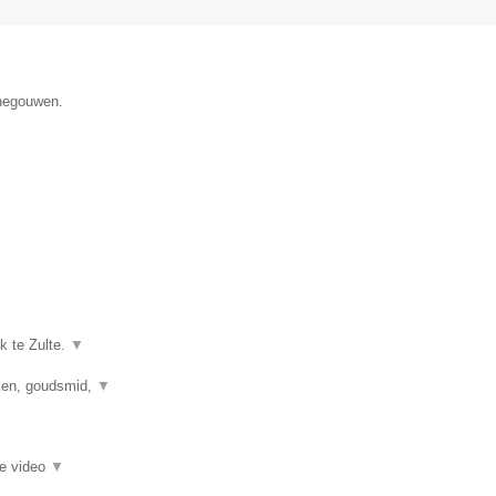
enegouwen.
k te Zulte.
▼
kken, goudsmid,
▼
ie video
▼