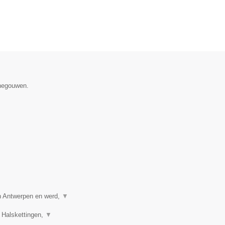
enegouwen.
in Antwerpen en werd,
▼
 Halskettingen,
▼