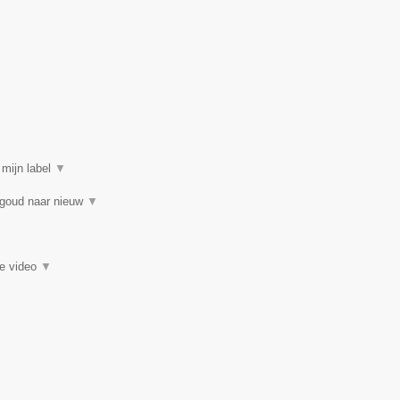
 mijn label
▼
 goud naar nieuw
▼
ie video
▼