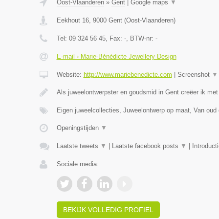
Oost-Vlaanderen
»
Gent
|
Google maps
▼
Eekhout 16
,
9000
Gent
(
Oost-Vlaanderen
)
Tel:
09 324 56 45
, Fax:
-
, BTW-nr:
-
E-mail › Marie-Bénédicte Jewellery Design
Website:
http://www.mariebenedicte.com
|
Screenshot
▼
Als juweelontwerpster en goudsmid in Gent creëer ik met
Eigen juweelcollecties, Juweelontwerp op maat, Van oud
Openingstijden
▼
Laatste tweets
▼
|
Laatste facebook posts
▼
|
Introduct
Sociale media:
BEKIJK VOLLEDIG PROFIEL