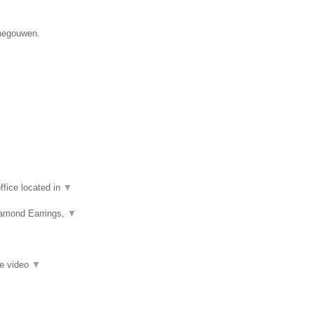
enegouwen.
fice located in
▼
iamond Earrings,
▼
ie video
▼