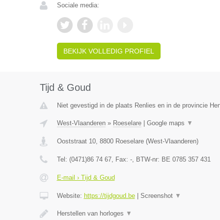
Sociale media:
BEKIJK VOLLEDIG PROFIEL
Tijd & Goud
Niet gevestigd in de plaats Renlies en in de provincie H
West-Vlaanderen
»
Roeselare
|
Google maps
▼
Ooststraat 10
,
8800
Roeselare
(
West-Vlaanderen
)
Tel:
(0471)86 74 67
, Fax:
-
, BTW-nr:
BE 0785 357 431
E-mail › Tijd & Goud
Website:
https://tijdgoud.be
|
Screenshot
▼
Herstellen van horloges
▼