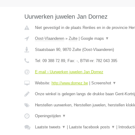
Uurwerken juwelen Jan Dornez
Niet gevestigd in de plaats Renlies en in de provincie H
Oost-Vlaanderen
»
Zulte
|
Google maps
▼
Staatsbaan 90
,
9870
Zulte
(
Oost-Vlaanderen
)
Tel:
09 388 72 89
, Fax:
-
, BTW-nr:
782 043 395
E-mail › Uurwerken juwelen Jan Dornez
Website:
http://www.dornez.be
|
Screenshot
▼
Onze winkel is gelegen langs de drukke baan Gent-Kortrij
Herstellen uurwerken, Herstellen juwelen, herstellen klo
Openingstijden
▼
Laatste tweets
▼
|
Laatste facebook posts
▼
|
Introduct