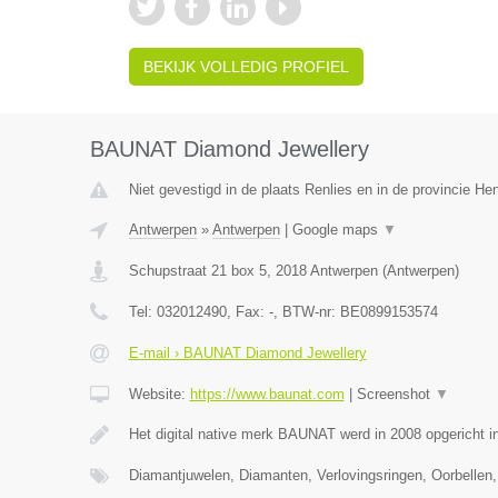
BEKIJK VOLLEDIG PROFIEL
BAUNAT Diamond Jewellery
Niet gevestigd in de plaats Renlies en in de provincie H
Antwerpen
»
Antwerpen
|
Google maps
▼
Schupstraat 21 box 5
,
2018
Antwerpen
(
Antwerpen
)
Tel:
032012490
, Fax:
-
, BTW-nr:
BE0899153574
E-mail › BAUNAT Diamond Jewellery
Website:
https://www.baunat.com
|
Screenshot
▼
Het digital native merk BAUNAT werd in 2008 opgericht 
Diamantjuwelen, Diamanten, Verlovingsringen, Oorbellen,