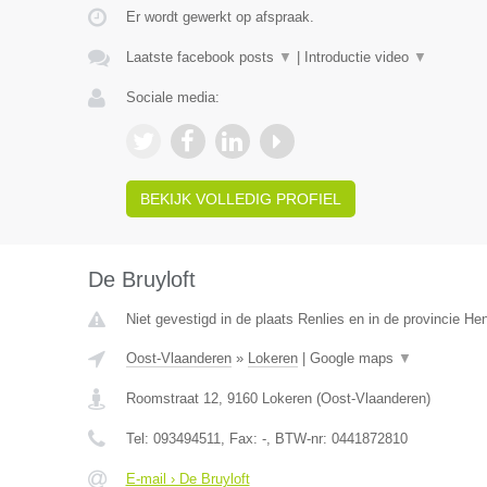
Er wordt gewerkt op afspraak.
Laatste facebook posts
▼
|
Introductie video
▼
Sociale media:
BEKIJK VOLLEDIG PROFIEL
De Bruyloft
Niet gevestigd in de plaats Renlies en in de provincie H
Oost-Vlaanderen
»
Lokeren
|
Google maps
▼
Roomstraat 12
,
9160
Lokeren
(
Oost-Vlaanderen
)
Tel:
093494511
, Fax:
-
, BTW-nr:
0441872810
E-mail › De Bruyloft