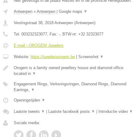
Niet gevestigd in de plaats Riezes en in de provincie Henegouwen.
Antwerpen
»
Antwerpen
|
Google maps
▼
Vestingstraat 38
,
2018
Antwerpen
(
Antwerpen
)
Tel:
003232323077
, Fax:
-
, BTW-nr:
+32 32323077
E-mail › OROGEM Jewelers
Website:
https://juwelenorogem.be
|
Screenshot
▼
Orogem is a family owned jewellery house and diamond office
located in
▼
Engagement Rings, Verlovingsringen, Diamond Rings, Diamond
Earrings,
▼
Openingstijden
▼
Laatste tweets
▼
|
Laatste facebook posts
▼
|
Introductie video
▼
Sociale media: