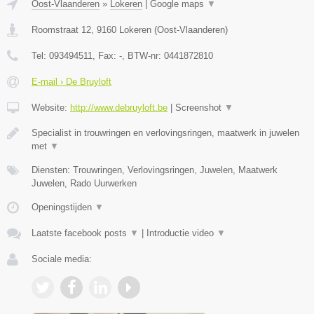
Oost-Vlaanderen
»
Lokeren
|
Google maps
▼
Roomstraat 12
,
9160
Lokeren
(
Oost-Vlaanderen
)
Tel:
093494511
, Fax:
-
, BTW-nr:
0441872810
E-mail › De Bruyloft
Website:
http://www.debruyloft.be
|
Screenshot
▼
Specialist in trouwringen en verlovingsringen, maatwerk in juwelen
met
▼
Diensten: Trouwringen, Verlovingsringen, Juwelen, Maatwerk
Juwelen, Rado Uurwerken
Openingstijden
▼
Laatste facebook posts
▼
|
Introductie video
▼
Sociale media: