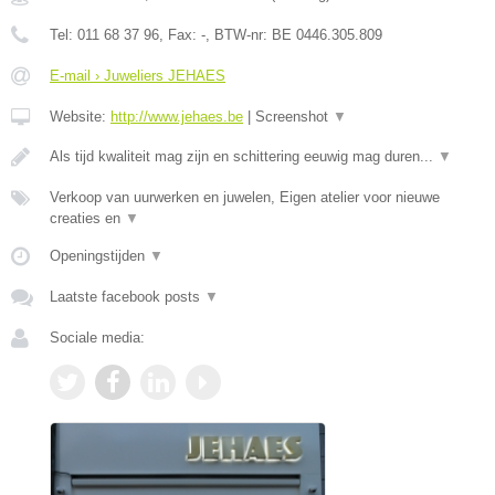
Tel:
011 68 37 96
, Fax:
-
, BTW-nr:
BE 0446.305.809
E-mail › Juweliers JEHAES
Website:
http://www.jehaes.be
|
Screenshot
▼
Als tijd kwaliteit mag zijn en schittering eeuwig mag duren...
▼
Verkoop van uurwerken en juwelen, Eigen atelier voor nieuwe
creaties en
▼
Openingstijden
▼
Laatste facebook posts
▼
Sociale media: