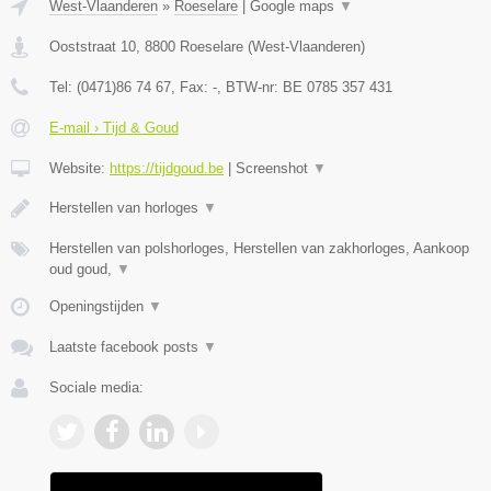
West-Vlaanderen
»
Roeselare
|
Google maps
▼
Ooststraat 10
,
8800
Roeselare
(
West-Vlaanderen
)
Tel:
(0471)86 74 67
, Fax:
-
, BTW-nr:
BE 0785 357 431
E-mail › Tijd & Goud
Website:
https://tijdgoud.be
|
Screenshot
▼
Herstellen van horloges
▼
Herstellen van polshorloges, Herstellen van zakhorloges, Aankoop
oud goud,
▼
Openingstijden
▼
Laatste facebook posts
▼
Sociale media: