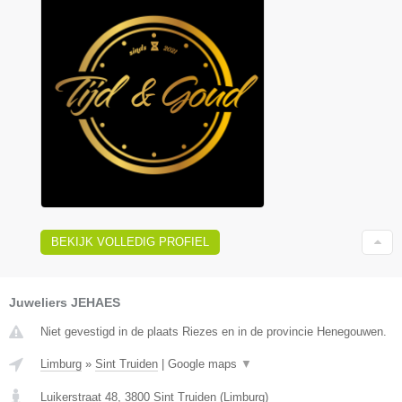
BEKIJK VOLLEDIG PROFIEL
Juweliers JEHAES
Niet gevestigd in de plaats Riezes en in de provincie Henegouwen.
Limburg
»
Sint Truiden
|
Google maps
▼
Luikerstraat 48
,
3800
Sint Truiden
(
Limburg
)