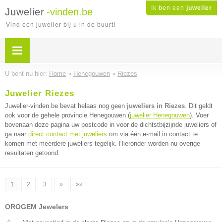
Ik ben een
juwelier
Juwelier
-vinden.be
Vind een juwelier bij u in de buurt!
U bent nu hier:
Home
»
Henegouwen
»
Riezes
Juwelier Riezes
Juwelier-vinden.be bevat helaas nog geen
juweliers in Riezes
. Dit geldt
ook voor de gehele provincie Henegouwen (
juwelier Henegouwen
). Voer
bovenaan deze pagina uw postcode in voor de dichtstbijzijnde juweliers of
ga naar
direct contact met juweliers
om via één e-mail in contact te
komen met meerdere juweliers tegelijk. Hieronder worden nu overige
resultaten getoond.
1
2
3
»
»»
OROGEM Jewelers