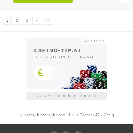
1
2
3
»
»»
Uw advertentie hier? Mail ons
Ik kwam, ik zocht, ik vond - Julius Caesar / 47 v.Chr. ;)