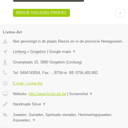
BEKIJK VOLLEDIG PROFIEL
Livine-Art
Niet gevestigd in de plaats Riezes en in de provincie Henegouwen.
Limburg
»
Gingelom
|
Google maps
▼
Groenplaats 15
,
3890
Gingelom
(
Limburg
)
Tel:
0494743054
, Fax:
-
, BTW-nr:
BE 0756.493.892
E-mail › Livine-Art
Website:
http://www.livine-art.be
|
Screenshot
▼
Handmade Silver
▼
Juwelen, Sieraden, Spirituele sieraden, Herinneringsjuwelen,
Asjuwelen,
▼