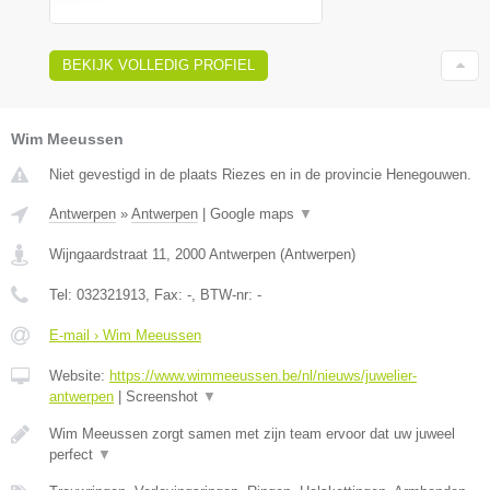
BEKIJK VOLLEDIG PROFIEL
Wim Meeussen
Niet gevestigd in de plaats Riezes en in de provincie Henegouwen.
Antwerpen
»
Antwerpen
|
Google maps
▼
Wijngaardstraat 11
,
2000
Antwerpen
(
Antwerpen
)
Tel:
032321913
, Fax:
-
, BTW-nr:
-
E-mail › Wim Meeussen
Website:
https://www.wimmeeussen.be/nl/nieuws/juwelier-
antwerpen
|
Screenshot
▼
Wim Meeussen zorgt samen met zijn team ervoor dat uw juweel
perfect
▼