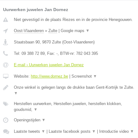
Uurwerken juwelen Jan Dornez
Niet gevestigd in de plaats Riezes en in de provincie Henegouwen.
Oost-Vlaanderen
»
Zulte
|
Google maps
▼
Staatsbaan 90
,
9870
Zulte
(
Oost-Vlaanderen
)
Tel:
09 388 72 89
, Fax:
-
, BTW-nr:
782 043 395
E-mail › Uurwerken juwelen Jan Dornez
Website:
http://www.dornez.be
|
Screenshot
▼
Onze winkel is gelegen langs de drukke baan Gent-Kortrijk te Zulte.
▼
Herstellen uurwerken, Herstellen juwelen, herstellen klokken,
goudsmid,
▼
Openingstijden
▼
Laatste tweets
▼
|
Laatste facebook posts
▼
|
Introductie video
▼