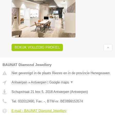
BEKIJK VOLLEDIG PROFIEL
BAUNAT Diamond Jewellery
Niet gevestigd in de plaats Riezes en in de provincie Henegouwen.
Antwerpen
»
Antwerpen
|
Google maps
▼
Schupstraat 21 box 5
,
2018
Antwerpen
(
Antwerpen
)
Tel:
032012490
, Fax:
-
, BTW-nr:
BE0899153574
E-mail › BAUNAT Diamond Jewellery