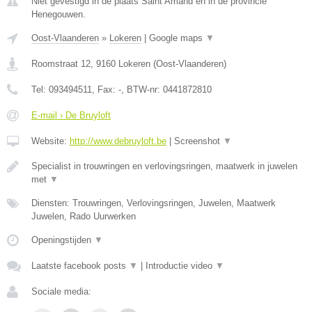
Niet gevestigd in de plaats Saint Amand en in de provincie
Henegouwen.
Oost-Vlaanderen
»
Lokeren
|
Google maps
▼
Roomstraat 12
,
9160
Lokeren
(
Oost-Vlaanderen
)
Tel:
093494511
, Fax:
-
, BTW-nr:
0441872810
E-mail › De Bruyloft
Website:
http://www.debruyloft.be
|
Screenshot
▼
Specialist in trouwringen en verlovingsringen, maatwerk in juwelen
met
▼
Diensten: Trouwringen, Verlovingsringen, Juwelen, Maatwerk
Juwelen, Rado Uurwerken
Openingstijden
▼
Laatste facebook posts
▼
|
Introductie video
▼
Sociale media: