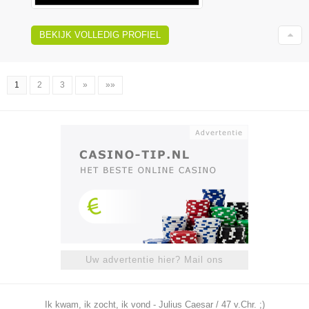
BEKIJK VOLLEDIG PROFIEL
1
2
3
»
»»
Uw advertentie hier? Mail ons
Ik kwam, ik zocht, ik vond - Julius Caesar / 47 v.Chr. ;)