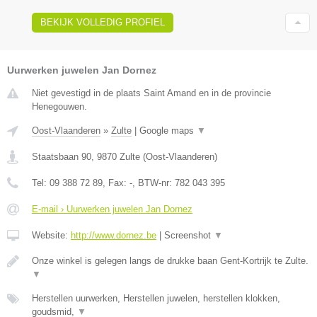
BEKIJK VOLLEDIG PROFIEL
Uurwerken juwelen Jan Dornez
Niet gevestigd in de plaats Saint Amand en in de provincie
Henegouwen.
Oost-Vlaanderen
»
Zulte
|
Google maps
▼
Staatsbaan 90
,
9870
Zulte
(
Oost-Vlaanderen
)
Tel:
09 388 72 89
, Fax:
-
, BTW-nr:
782 043 395
E-mail › Uurwerken juwelen Jan Dornez
Website:
http://www.dornez.be
|
Screenshot
▼
Onze winkel is gelegen langs de drukke baan Gent-Kortrijk te Zulte.
▼
Herstellen uurwerken, Herstellen juwelen, herstellen klokken,
goudsmid,
▼