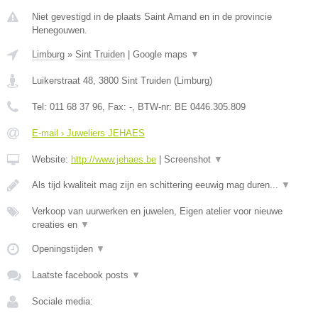
Niet gevestigd in de plaats Saint Amand en in de provincie
Henegouwen.
Limburg
»
Sint Truiden
|
Google maps
▼
Luikerstraat 48
,
3800
Sint Truiden
(
Limburg
)
Tel:
011 68 37 96
, Fax:
-
, BTW-nr:
BE 0446.305.809
E-mail › Juweliers JEHAES
Website:
http://www.jehaes.be
|
Screenshot
▼
Als tijd kwaliteit mag zijn en schittering eeuwig mag duren...
▼
Verkoop van uurwerken en juwelen, Eigen atelier voor nieuwe
creaties en
▼
Openingstijden
▼
Laatste facebook posts
▼
Sociale media: