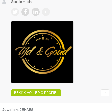
Sociale media:
BEKIJK VOLLEDIG PROFIEL
Juweliers JEHAES