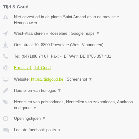
Tijd & Goud
Niet gevestigd in de plaats Saint Amand en in de provincie
Henegouwen.
West-Vlaanderen
»
Roeselare
|
Google maps
▼
Ooststraat 10
,
8800
Roeselare
(
West-Vlaanderen
)
Tel:
(0471)86 74 67
, Fax:
-
, BTW-nr:
BE 0785 357 431
E-mail › Tijd & Goud
Website:
https://tijdgoud.be
|
Screenshot
▼
Herstellen van horloges
▼
Herstellen van polshorloges, Herstellen van zakhorloges, Aankoop
oud goud,
▼
Openingstijden
▼
Laatste facebook posts
▼