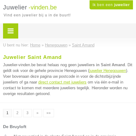
Ik ben een
juwelier
Juwelier
-vinden.be
Vind een juwelier bij u in de buurt!
U bent nu hier:
Home
»
Henegouwen
»
Saint Amand
Juwelier Saint Amand
Juwelier-vinden.be bevat helaas nog geen
juweliers in Saint Amand
. Dit
geldt ook voor de gehele provincie Henegouwen (
juwelier Henegouwen
).
Voer bovenaan deze pagina uw postcode in voor de dichtstbijzijnde
juweliers of ga naar
direct contact met juweliers
om via één e-mail in
contact te komen met meerdere juweliers tegelijk. Hieronder worden nu
overige resultaten getoond.
1
2
3
»
»»
De Bruyloft