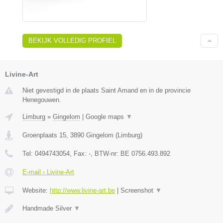
BEKIJK VOLLEDIG PROFIEL
Livine-Art
Niet gevestigd in de plaats Saint Amand en in de provincie
Henegouwen.
Limburg
»
Gingelom
|
Google maps
▼
Groenplaats 15
,
3890
Gingelom
(
Limburg
)
Tel:
0494743054
, Fax:
-
, BTW-nr:
BE 0756.493.892
E-mail › Livine-Art
Website:
http://www.livine-art.be
|
Screenshot
▼
Handmade Silver
▼