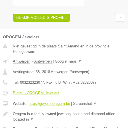
BEKIJK VOLLEDIG PROFIEL
OROGEM Jewelers
Niet gevestigd in de plaats Saint Amand en in de provincie
Henegouwen.
Antwerpen
»
Antwerpen
|
Google maps
▼
Vestingstraat 38
,
2018
Antwerpen
(
Antwerpen
)
Tel:
003232323077
, Fax:
-
, BTW-nr:
+32 32323077
E-mail › OROGEM Jewelers
Website:
https://juwelenorogem.be
|
Screenshot
▼
Orogem is a family owned jewellery house and diamond office
located in
▼