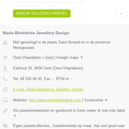
BEKIJK VOLLEDIG PROFIEL
Marie-Bénédicte Jewellery Design
Niet gevestigd in de plaats Saint Amand en in de provincie
Henegouwen.
Oost-Vlaanderen
»
Gent
|
Google maps
▼
Eekhout 16
,
9000
Gent
(
Oost-Vlaanderen
)
Tel:
09 324 56 45
, Fax:
-
, BTW-nr:
-
E-mail › Marie-Bénédicte Jewellery Design
Website:
http://www.mariebenedicte.com
|
Screenshot
▼
Als juweelontwerpster en goudsmid in Gent creëer ik met mijn label
▼
Eigen juweelcollecties, Juweelontwerp op maat, Van oud goud naar