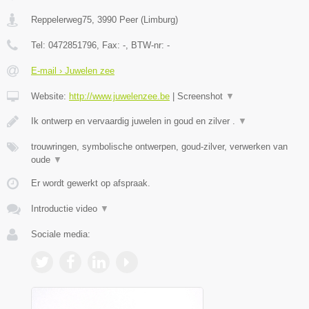
Reppelerweg75
,
3990
Peer
(
Limburg
)
Tel:
0472851796
, Fax:
-
, BTW-nr:
-
E-mail › Juwelen zee
Website:
http://www.juwelenzee.be
|
Screenshot
▼
Ik ontwerp en vervaardig juwelen in goud en zilver .
▼
trouwringen, symbolische ontwerpen, goud-zilver, verwerken van
oude
▼
Er wordt gewerkt op afspraak.
Introductie video
▼
Sociale media: