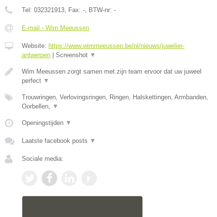
Tel:
032321913
, Fax:
-
, BTW-nr:
-
E-mail › Wim Meeussen
Website:
https://www.wimmeeussen.be/nl/nieuws/juwelier-
antwerpen
|
Screenshot
▼
Wim Meeussen zorgt samen met zijn team ervoor dat uw juweel
perfect
▼
Trouwringen, Verlovingsringen, Ringen, Halskettingen, Armbanden,
Oorbellen,
▼
Openingstijden
▼
Laatste facebook posts
▼
Sociale media: