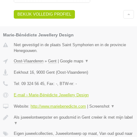
BEKIJK VOLLEDIG PROFIEL
Marie-Bénédicte Jewellery Design
Niet gevestigd in de plaats Saint Symphorien en in de provincie
Henegouwen.
Oost-Vlaanderen
»
Gent
|
Google maps
▼
Eekhout 16
,
9000
Gent
(
Oost-Vlaanderen
)
Tel:
09 324 56 45
, Fax:
-
, BTW-nr:
-
E-mail › Marie-Bénédicte Jewellery Design
Website:
http://www.mariebenedicte.com
|
Screenshot
▼
Als juweelontwerpster en goudsmid in Gent creëer ik met mijn label
▼
Eigen juweelcollecties, Juweelontwerp op maat, Van oud goud naar