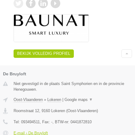
BEKIJK VOLLEDIG PROFIEL
De Bruyloft
Niet gevestigd in de plaats Saint Symphorien en in de provincie
Henegouwen.
Oost-Vlaanderen
»
Lokeren
|
Google maps
▼
Roomstraat 12
,
9160
Lokeren
(
Oost-Vlaanderen
)
Tel:
093494511
, Fax:
-
, BTW-nr:
0441872810
E-mail › De Bruyloft