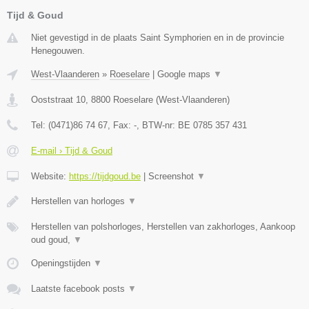
Tijd & Goud
Niet gevestigd in de plaats Saint Symphorien en in de provincie
Henegouwen.
West-Vlaanderen
»
Roeselare
|
Google maps
▼
Ooststraat 10
,
8800
Roeselare
(
West-Vlaanderen
)
Tel:
(0471)86 74 67
, Fax:
-
, BTW-nr:
BE 0785 357 431
E-mail › Tijd & Goud
Website:
https://tijdgoud.be
|
Screenshot
▼
Herstellen van horloges
▼
Herstellen van polshorloges, Herstellen van zakhorloges, Aankoop
oud goud,
▼
Openingstijden
▼
Laatste facebook posts
▼