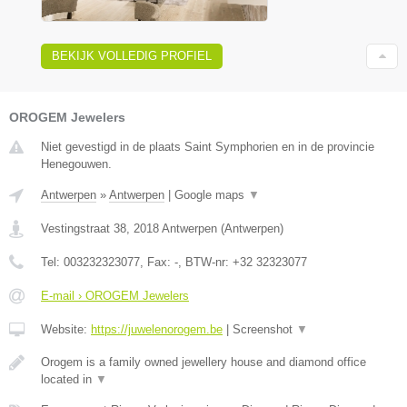
BEKIJK VOLLEDIG PROFIEL
OROGEM Jewelers
Niet gevestigd in de plaats Saint Symphorien en in de provincie
Henegouwen.
Antwerpen
»
Antwerpen
|
Google maps
▼
Vestingstraat 38
,
2018
Antwerpen
(
Antwerpen
)
Tel:
003232323077
, Fax:
-
, BTW-nr:
+32 32323077
E-mail › OROGEM Jewelers
Website:
https://juwelenorogem.be
|
Screenshot
▼
Orogem is a family owned jewellery house and diamond office
located in
▼