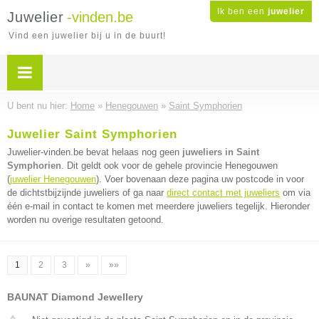
Ik ben een
juwelier
Juwelier
-vinden.be
Vind een juwelier bij u in de buurt!
U bent nu hier:
Home
»
Henegouwen
»
Saint Symphorien
Juwelier Saint Symphorien
Juwelier-vinden.be bevat helaas nog geen
juweliers in Saint
Symphorien
. Dit geldt ook voor de gehele provincie Henegouwen
(
juwelier Henegouwen
). Voer bovenaan deze pagina uw postcode in voor
de dichtstbijzijnde juweliers of ga naar
direct contact met juweliers
om via
één e-mail in contact te komen met meerdere juweliers tegelijk. Hieronder
worden nu overige resultaten getoond.
1
2
3
»
»»
BAUNAT Diamond Jewellery