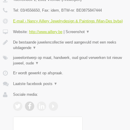
Tel:
03/4556650
, Fax:
idem
, BTW-nr:
BE0875847444
E-mail › Nancy Aillery Jewelrydesign & Paintings (Man-Des bvba)
Website:
http://www.aillery.be
|
Screenshot
▼
De bestaande juwelencollectie werd aangevuld met een reeks
uitdagende
▼
juweelontwerp op maat, handwerk, oud goud verwerken tot nieuw
juweel, oude
▼
Er wordt gewerkt op afspraak.
Laatste facebook posts
▼
Sociale media: