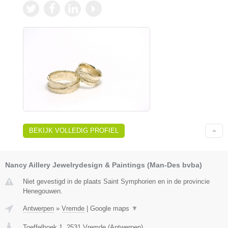
BEKIJK VOLLEDIG PROFIEL
Nancy Aillery Jewelrydesign & Paintings (Man-Des bvba)
Niet gevestigd in de plaats Saint Symphorien en in de provincie
Henegouwen.
Antwerpen
»
Vremde
|
Google maps
▼
Toeffelhoek 1
,
2531
Vremde
(
Antwerpen
)