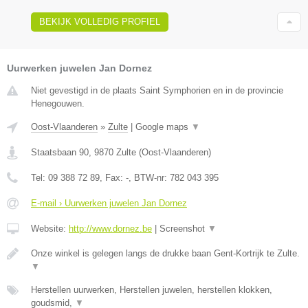
BEKIJK VOLLEDIG PROFIEL
Uurwerken juwelen Jan Dornez
Niet gevestigd in de plaats Saint Symphorien en in de provincie
Henegouwen.
Oost-Vlaanderen
»
Zulte
|
Google maps
▼
Staatsbaan 90
,
9870
Zulte
(
Oost-Vlaanderen
)
Tel:
09 388 72 89
, Fax:
-
, BTW-nr:
782 043 395
E-mail › Uurwerken juwelen Jan Dornez
Website:
http://www.dornez.be
|
Screenshot
▼
Onze winkel is gelegen langs de drukke baan Gent-Kortrijk te Zulte.
▼
Herstellen uurwerken, Herstellen juwelen, herstellen klokken,
goudsmid,
▼