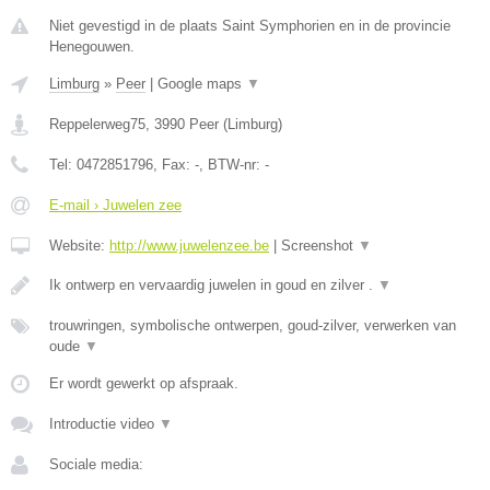
Niet gevestigd in de plaats Saint Symphorien en in de provincie
Henegouwen.
Limburg
»
Peer
|
Google maps
▼
Reppelerweg75
,
3990
Peer
(
Limburg
)
Tel:
0472851796
, Fax:
-
, BTW-nr:
-
E-mail › Juwelen zee
Website:
http://www.juwelenzee.be
|
Screenshot
▼
Ik ontwerp en vervaardig juwelen in goud en zilver .
▼
trouwringen, symbolische ontwerpen, goud-zilver, verwerken van
oude
▼
Er wordt gewerkt op afspraak.
Introductie video
▼
Sociale media: