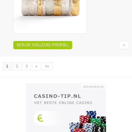
BEKIJK VOLLEDIG PROFIEL
1
2
3
»
»»