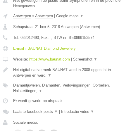
Niet gevestigd in de plaats Saint Symphorien en in de provincie
Henegouwen.
Antwerpen
»
Antwerpen
|
Google maps
▼
Schupstraat 21 box 5
,
2018
Antwerpen
(
Antwerpen
)
Tel:
032012490
, Fax:
-
, BTW-nr:
BE0899153574
E-mail › BAUNAT Diamond Jewellery
Website:
https://www.baunat.com
|
Screenshot
▼
Het digital native merk BAUNAT werd in 2008 opgericht in
Antwerpen en werd,
▼
Diamantjuwelen, Diamanten, Verlovingsringen, Oorbellen,
Halskettingen,
▼
Er wordt gewerkt op afspraak.
Laatste facebook posts
▼
|
Introductie video
▼
Sociale media: