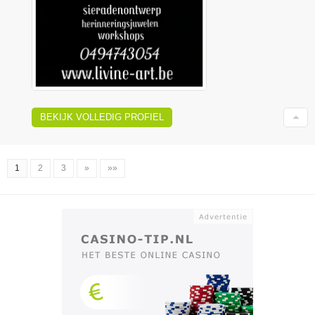
BEKIJK VOLLEDIG PROFIEL
1
2
3
»
»»