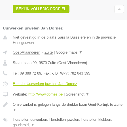
BEKIJK VOLLEDIG PROFIEL
Uurwerken juwelen Jan Dornez
Niet gevestigd in de plaats Sars la Buissiere en in de provincie
Henegouwen.
Oost-Vlaanderen
»
Zulte
|
Google maps
▼
Staatsbaan 90
,
9870
Zulte
(
Oost-Vlaanderen
)
Tel:
09 388 72 89
, Fax:
-
, BTW-nr:
782 043 395
E-mail › Uurwerken juwelen Jan Dornez
Website:
http://www.dornez.be
|
Screenshot
▼
Onze winkel is gelegen langs de drukke baan Gent-Kortrijk te Zulte.
▼
Herstellen uurwerken, Herstellen juwelen, herstellen klokken,
goudsmid,
▼