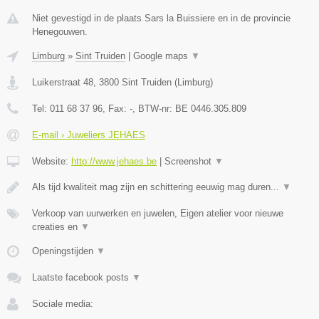
Niet gevestigd in de plaats Sars la Buissiere en in de provincie
Henegouwen.
Limburg
»
Sint Truiden
|
Google maps
▼
Luikerstraat 48
,
3800
Sint Truiden
(
Limburg
)
Tel:
011 68 37 96
, Fax:
-
, BTW-nr:
BE 0446.305.809
E-mail › Juweliers JEHAES
Website:
http://www.jehaes.be
|
Screenshot
▼
Als tijd kwaliteit mag zijn en schittering eeuwig mag duren...
▼
Verkoop van uurwerken en juwelen, Eigen atelier voor nieuwe
creaties en
▼
Openingstijden
▼
Laatste facebook posts
▼
Sociale media: