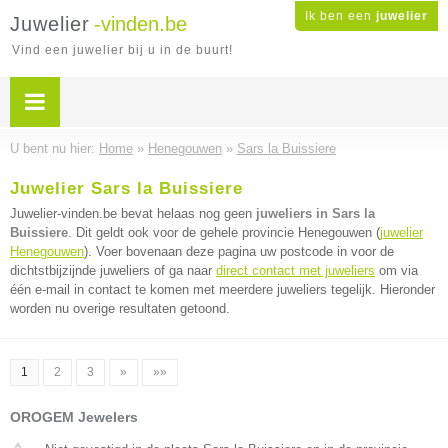
Ik ben een
juwelier
Juwelier
-vinden.be
Vind een juwelier bij u in de buurt!
U bent nu hier:
Home
»
Henegouwen
»
Sars la Buissiere
Juwelier Sars la Buissiere
Juwelier-vinden.be bevat helaas nog geen
juweliers in Sars la
Buissiere
. Dit geldt ook voor de gehele provincie Henegouwen (
juwelier
Henegouwen
). Voer bovenaan deze pagina uw postcode in voor de
dichtstbijzijnde juweliers of ga naar
direct contact met juweliers
om via
één e-mail in contact te komen met meerdere juweliers tegelijk. Hieronder
worden nu overige resultaten getoond.
1
2
3
»
»»
OROGEM Jewelers