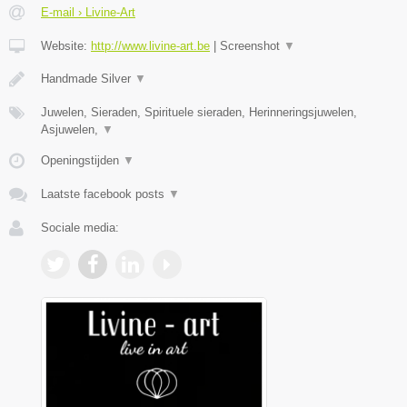
E-mail › Livine-Art
Website:
http://www.livine-art.be
|
Screenshot
▼
Handmade Silver
▼
Juwelen, Sieraden, Spirituele sieraden, Herinneringsjuwelen,
Asjuwelen,
▼
Openingstijden
▼
Laatste facebook posts
▼
Sociale media: