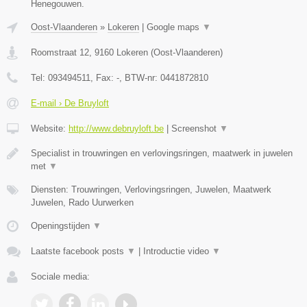
Henegouwen.
Oost-Vlaanderen
»
Lokeren
|
Google maps
▼
Roomstraat 12
,
9160
Lokeren
(
Oost-Vlaanderen
)
Tel:
093494511
, Fax:
-
, BTW-nr:
0441872810
E-mail › De Bruyloft
Website:
http://www.debruyloft.be
|
Screenshot
▼
Specialist in trouwringen en verlovingsringen, maatwerk in juwelen
met
▼
Diensten: Trouwringen, Verlovingsringen, Juwelen, Maatwerk
Juwelen, Rado Uurwerken
Openingstijden
▼
Laatste facebook posts
▼
|
Introductie video
▼
Sociale media: