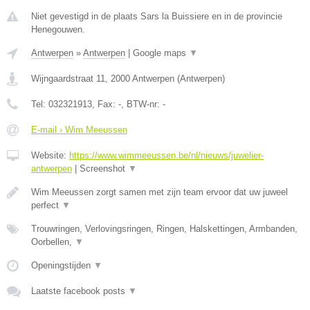
Niet gevestigd in de plaats Sars la Buissiere en in de provincie
Henegouwen.
Antwerpen
»
Antwerpen
|
Google maps
▼
Wijngaardstraat 11
,
2000
Antwerpen
(
Antwerpen
)
Tel:
032321913
, Fax:
-
, BTW-nr:
-
E-mail › Wim Meeussen
Website:
https://www.wimmeeussen.be/nl/nieuws/juwelier-
antwerpen
|
Screenshot
▼
Wim Meeussen zorgt samen met zijn team ervoor dat uw juweel
perfect
▼
Trouwringen, Verlovingsringen, Ringen, Halskettingen, Armbanden,
Oorbellen,
▼
Openingstijden
▼
Laatste facebook posts
▼