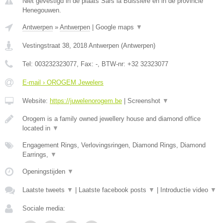
Niet gevestigd in de plaats Sars la Buissiere en in de provincie
Henegouwen.
Antwerpen
»
Antwerpen
|
Google maps
▼
Vestingstraat 38
,
2018
Antwerpen
(
Antwerpen
)
Tel:
003232323077
, Fax:
-
, BTW-nr:
+32 32323077
E-mail › OROGEM Jewelers
Website:
https://juwelenorogem.be
|
Screenshot
▼
Orogem is a family owned jewellery house and diamond office
located in
▼
Engagement Rings, Verlovingsringen, Diamond Rings, Diamond
Earrings,
▼
Openingstijden
▼
Laatste tweets
▼
|
Laatste facebook posts
▼
|
Introductie video
▼
Sociale media: