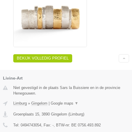
BEKIJK VOLLEDIG PROFIEL
Livine-Art
Niet gevestigd in de plaats Sars la Buissiere en in de provincie
Henegouwen.
Limburg
»
Gingelom
|
Google maps
▼
Groenplaats 15
,
3890
Gingelom
(
Limburg
)
Tel:
0494743054
, Fax:
-
, BTW-nr:
BE 0756.493.892