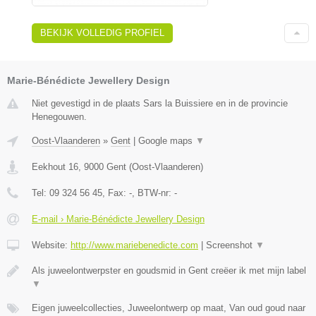
BEKIJK VOLLEDIG PROFIEL
Marie-Bénédicte Jewellery Design
Niet gevestigd in de plaats Sars la Buissiere en in de provincie
Henegouwen.
Oost-Vlaanderen
»
Gent
|
Google maps
▼
Eekhout 16
,
9000
Gent
(
Oost-Vlaanderen
)
Tel:
09 324 56 45
, Fax:
-
, BTW-nr:
-
E-mail › Marie-Bénédicte Jewellery Design
Website:
http://www.mariebenedicte.com
|
Screenshot
▼
Als juweelontwerpster en goudsmid in Gent creëer ik met mijn label
▼
Eigen juweelcollecties, Juweelontwerp op maat, Van oud goud naar