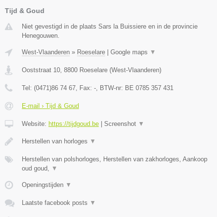
Tijd & Goud
Niet gevestigd in de plaats Sars la Buissiere en in de provincie
Henegouwen.
West-Vlaanderen
»
Roeselare
|
Google maps
▼
Ooststraat 10
,
8800
Roeselare
(
West-Vlaanderen
)
Tel:
(0471)86 74 67
, Fax:
-
, BTW-nr:
BE 0785 357 431
E-mail › Tijd & Goud
Website:
https://tijdgoud.be
|
Screenshot
▼
Herstellen van horloges
▼
Herstellen van polshorloges, Herstellen van zakhorloges, Aankoop
oud goud,
▼
Openingstijden
▼
Laatste facebook posts
▼