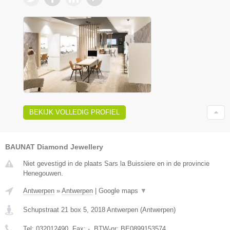
BEKIJK VOLLEDIG PROFIEL
BAUNAT Diamond Jewellery
Niet gevestigd in de plaats Sars la Buissiere en in de provincie
Henegouwen.
Antwerpen
»
Antwerpen
|
Google maps
▼
Schupstraat 21 box 5
,
2018
Antwerpen
(
Antwerpen
)
Tel:
032012490
, Fax:
-
, BTW-nr:
BE0899153574