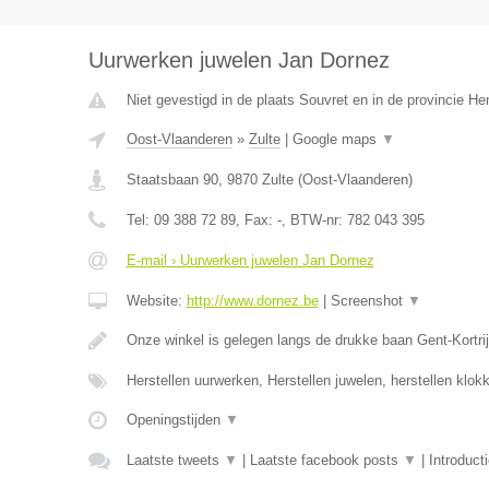
Uurwerken juwelen Jan Dornez
Niet gevestigd in de plaats Souvret en in de provincie H
Oost-Vlaanderen
»
Zulte
|
Google maps
▼
Staatsbaan 90
,
9870
Zulte
(
Oost-Vlaanderen
)
Tel:
09 388 72 89
, Fax:
-
, BTW-nr:
782 043 395
E-mail › Uurwerken juwelen Jan Dornez
Website:
http://www.dornez.be
|
Screenshot
▼
Onze winkel is gelegen langs de drukke baan Gent-Kortrij
Herstellen uurwerken, Herstellen juwelen, herstellen klo
Openingstijden
▼
Laatste tweets
▼
|
Laatste facebook posts
▼
|
Introduct