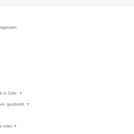
enegouwen.
k te Zulte.
▼
kken, goudsmid,
▼
ie video
▼