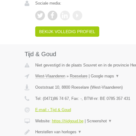
Sociale media:
BEKIJK VOLLEDIG PROFIEL
Tijd & Goud
Niet gevestigd in de plaats Souvret en in de provincie H
West-Vlaanderen
»
Roeselare
|
Google maps
▼
Ooststraat 10
,
8800
Roeselare
(
West-Vlaanderen
)
Tel:
(0471)86 74 67
, Fax:
-
, BTW-nr:
BE 0785 357 431
E-mail › Tijd & Goud
Website:
https://tijdgoud.be
|
Screenshot
▼
Herstellen van horloges
▼