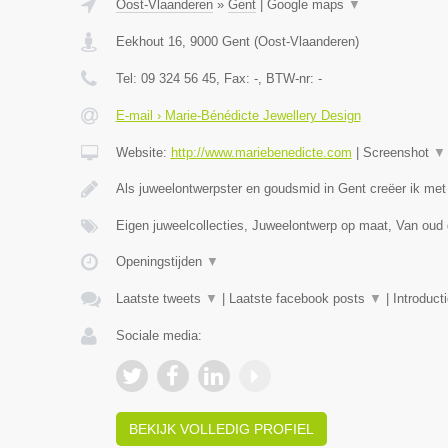
Oost-Vlaanderen
»
Gent
|
Google maps
▼
Eekhout 16
,
9000
Gent
(
Oost-Vlaanderen
)
Tel:
09 324 56 45
, Fax:
-
, BTW-nr:
-
E-mail › Marie-Bénédicte Jewellery Design
Website:
http://www.mariebenedicte.com
|
Screenshot
▼
Als juweelontwerpster en goudsmid in Gent creëer ik met
Eigen juweelcollecties, Juweelontwerp op maat, Van oud
Openingstijden
▼
Laatste tweets
▼
|
Laatste facebook posts
▼
|
Introduct
Sociale media:
BEKIJK VOLLEDIG PROFIEL