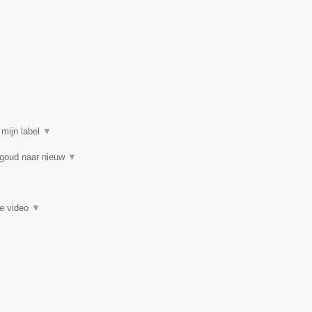
 mijn label
▼
 goud naar nieuw
▼
ie video
▼