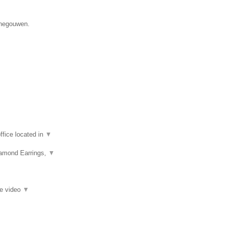
enegouwen.
fice located in
▼
iamond Earrings,
▼
ie video
▼