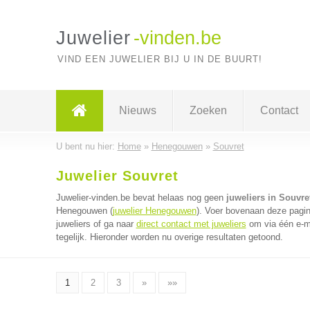
Juwelier
-vinden.be
VIND EEN JUWELIER BIJ U IN DE BUURT!
Nieuws
Zoeken
Contact
U bent nu hier:
Home
»
Henegouwen
»
Souvret
Juwelier Souvret
Juwelier-vinden.be bevat helaas nog geen
juweliers in Souvre
Henegouwen (
juwelier Henegouwen
). Voer bovenaan deze pagin
juweliers of ga naar
direct contact met juweliers
om via één e-ma
tegelijk. Hieronder worden nu overige resultaten getoond.
1
2
3
»
»»