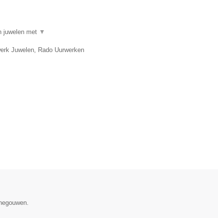
in juwelen met
▼
twerk Juwelen, Rado Uurwerken
enegouwen.