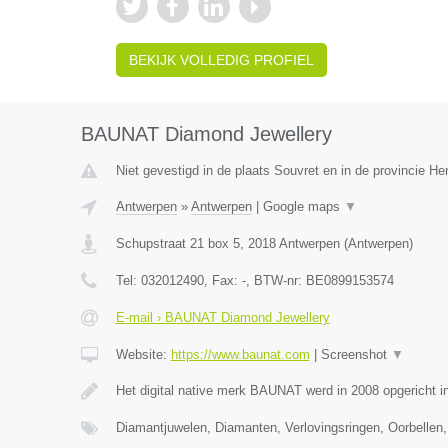
BEKIJK VOLLEDIG PROFIEL
BAUNAT Diamond Jewellery
Niet gevestigd in de plaats Souvret en in de provincie H
Antwerpen
»
Antwerpen
|
Google maps
▼
Schupstraat 21 box 5
,
2018
Antwerpen
(
Antwerpen
)
Tel:
032012490
, Fax:
-
, BTW-nr:
BE0899153574
E-mail › BAUNAT Diamond Jewellery
Website:
https://www.baunat.com
|
Screenshot
▼
Het digital native merk BAUNAT werd in 2008 opgericht 
Diamantjuwelen, Diamanten, Verlovingsringen, Oorbellen,