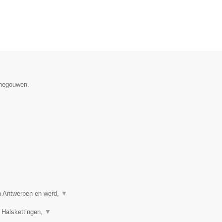
enegouwen.
in Antwerpen en werd,
▼
 Halskettingen,
▼