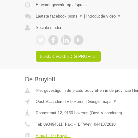
Er wordt gewerkt op afspraak.
Laatste facebook posts
▼
|
Introductie video
▼
Sociale media:
BEKIJK VOLLEDIG PROFIEL
De Bruyloft
Niet gevestigd in de plaats Souvret en in de provincie H
Oost-Vlaanderen
»
Lokeren
|
Google maps
▼
Roomstraat 12
,
9160
Lokeren
(
Oost-Vlaanderen
)
Tel:
093494511
, Fax:
-
, BTW-nr:
0441872810
E-mail › De Bruyloft