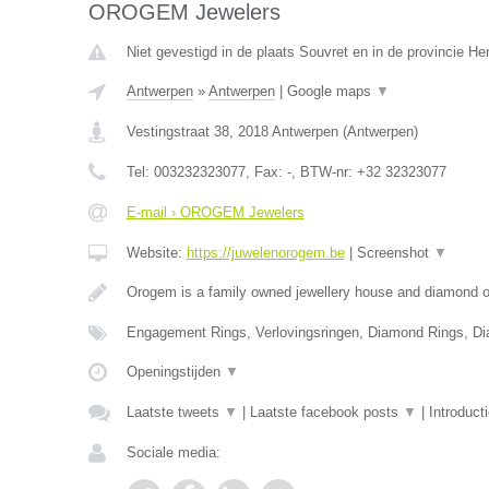
OROGEM Jewelers
Niet gevestigd in de plaats Souvret en in de provincie H
Antwerpen
»
Antwerpen
|
Google maps
▼
Vestingstraat 38
,
2018
Antwerpen
(
Antwerpen
)
Tel:
003232323077
, Fax:
-
, BTW-nr:
+32 32323077
E-mail › OROGEM Jewelers
Website:
https://juwelenorogem.be
|
Screenshot
▼
Orogem is a family owned jewellery house and diamond of
Engagement Rings, Verlovingsringen, Diamond Rings, D
Openingstijden
▼
Laatste tweets
▼
|
Laatste facebook posts
▼
|
Introduct
Sociale media: