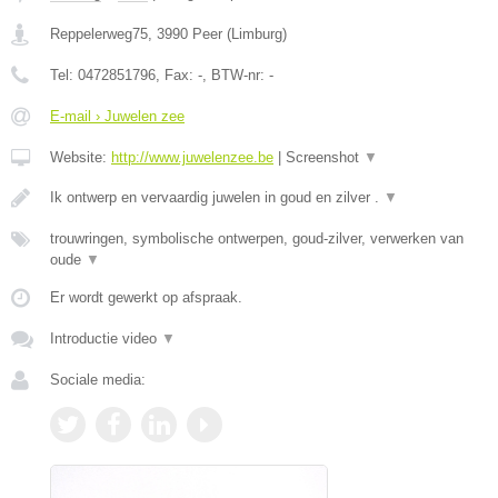
Reppelerweg75
,
3990
Peer
(
Limburg
)
Tel:
0472851796
, Fax:
-
, BTW-nr:
-
E-mail › Juwelen zee
Website:
http://www.juwelenzee.be
|
Screenshot
▼
Ik ontwerp en vervaardig juwelen in goud en zilver .
▼
trouwringen, symbolische ontwerpen, goud-zilver, verwerken van
oude
▼
Er wordt gewerkt op afspraak.
Introductie video
▼
Sociale media: