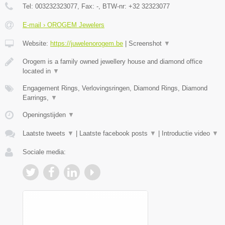
Tel:
003232323077
, Fax:
-
, BTW-nr:
+32 32323077
E-mail › OROGEM Jewelers
Website:
https://juwelenorogem.be
|
Screenshot
▼
Orogem is a family owned jewellery house and diamond office
located in
▼
Engagement Rings, Verlovingsringen, Diamond Rings, Diamond
Earrings,
▼
Openingstijden
▼
Laatste tweets
▼
|
Laatste facebook posts
▼
|
Introductie video
▼
Sociale media: