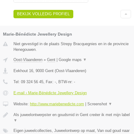
BEKIJK VOLLEDIG PROFIEL
Marie-Bénédicte Jewellery Design
Niet gevestigd in de plaats Strepy Bracquegnies en in de provincie
Henegouwen.
Oost-Vlaanderen
»
Gent
|
Google maps
▼
Eekhout 16
,
9000
Gent
(
Oost-Vlaanderen
)
Tel:
09 324 56 45
, Fax:
-
, BTW-nr:
-
E-mail › Marie-Bénédicte Jewellery Design
Website:
http://www.mariebenedicte.com
|
Screenshot
▼
Als juweelontwerpster en goudsmid in Gent creëer ik met mijn label
▼
Eigen juweelcollecties, Juweelontwerp op maat, Van oud goud naar