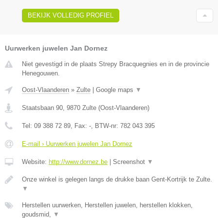
BEKIJK VOLLEDIG PROFIEL
Uurwerken juwelen Jan Dornez
Niet gevestigd in de plaats Strepy Bracquegnies en in de provincie
Henegouwen.
Oost-Vlaanderen
»
Zulte
|
Google maps
▼
Staatsbaan 90
,
9870
Zulte
(
Oost-Vlaanderen
)
Tel:
09 388 72 89
, Fax:
-
, BTW-nr:
782 043 395
E-mail › Uurwerken juwelen Jan Dornez
Website:
http://www.dornez.be
|
Screenshot
▼
Onze winkel is gelegen langs de drukke baan Gent-Kortrijk te Zulte.
▼
Herstellen uurwerken, Herstellen juwelen, herstellen klokken,
goudsmid,
▼