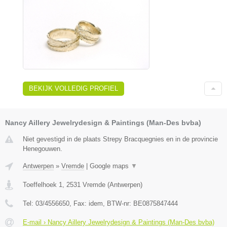
BEKIJK VOLLEDIG PROFIEL
Nancy Aillery Jewelrydesign & Paintings (Man-Des bvba)
Niet gevestigd in de plaats Strepy Bracquegnies en in de provincie
Henegouwen.
Antwerpen
»
Vremde
|
Google maps
▼
Toeffelhoek 1
,
2531
Vremde
(
Antwerpen
)
Tel:
03/4556650
, Fax:
idem
, BTW-nr:
BE0875847444
E-mail › Nancy Aillery Jewelrydesign & Paintings (Man-Des bvba)