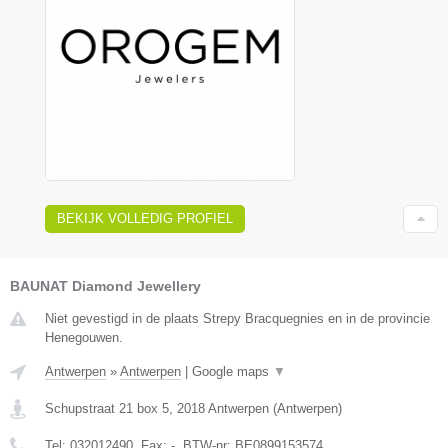
BEKIJK VOLLEDIG PROFIEL
BAUNAT Diamond Jewellery
Niet gevestigd in de plaats Strepy Bracquegnies en in de provincie
Henegouwen.
Antwerpen
»
Antwerpen
|
Google maps
▼
Schupstraat 21 box 5
,
2018
Antwerpen
(
Antwerpen
)
Tel:
032012490
, Fax:
-
, BTW-nr:
BE0899153574