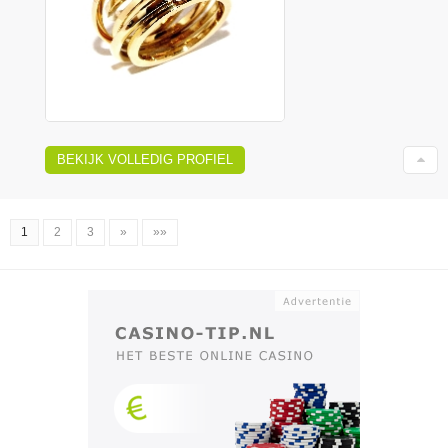
BEKIJK VOLLEDIG PROFIEL
1
2
3
»
»»