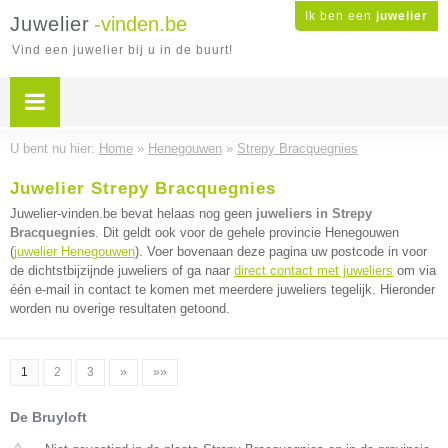
Ik ben een
juwelier
Juwelier
-vinden.be
Vind een juwelier bij u in de buurt!
U bent nu hier:
Home
»
Henegouwen
»
Strepy Bracquegnies
Juwelier Strepy Bracquegnies
Juwelier-vinden.be bevat helaas nog geen
juweliers in Strepy
Bracquegnies
. Dit geldt ook voor de gehele provincie Henegouwen
(
juwelier Henegouwen
). Voer bovenaan deze pagina uw postcode in voor
de dichtstbijzijnde juweliers of ga naar
direct contact met juweliers
om via
één e-mail in contact te komen met meerdere juweliers tegelijk. Hieronder
worden nu overige resultaten getoond.
1
2
3
»
»»
De Bruyloft