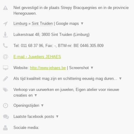
Niet gevestigd in de plaats Strepy Bracquegnies en in de provincie
Henegouwen.
Limburg
»
Sint Truiden
|
Google maps
▼
Luikerstraat 48
,
3800
Sint Truiden
(
Limburg
)
Tel:
011 68 37 96
, Fax:
-
, BTW-nr:
BE 0446.305.809
E-mail › Juweliers JEHAES
Website:
http://www.jehaes.be
|
Screenshot
▼
Als tijd kwaliteit mag zijn en schittering eeuwig mag duren...
▼
Verkoop van uurwerken en juwelen, Eigen atelier voor nieuwe
creaties en
▼
Openingstijden
▼
Laatste facebook posts
▼
Sociale media: