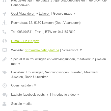
Niet gevestigd in de plaats Strepy Bracquegnies en in de provincie
Henegouwen.
Oost-Vlaanderen
»
Lokeren
|
Google maps
▼
Roomstraat 12
,
9160
Lokeren
(
Oost-Vlaanderen
)
Tel:
093494511
, Fax:
-
, BTW-nr:
0441872810
E-mail › De Bruyloft
Website:
http://www.debruyloft.be
|
Screenshot
▼
Specialist in trouwringen en verlovingsringen, maatwerk in juwelen
met
▼
Diensten: Trouwringen, Verlovingsringen, Juwelen, Maatwerk
Juwelen, Rado Uurwerken
Openingstijden
▼
Laatste facebook posts
▼
|
Introductie video
▼
Sociale media: