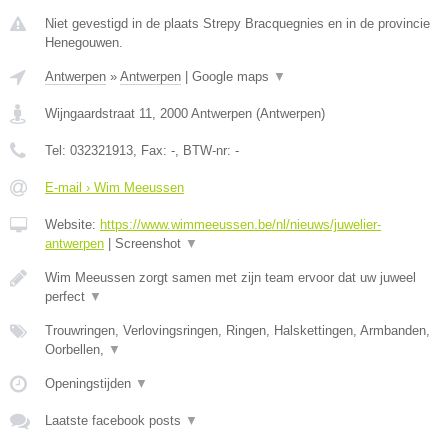
Niet gevestigd in de plaats Strepy Bracquegnies en in de provincie
Henegouwen.
Antwerpen
»
Antwerpen
|
Google maps
▼
Wijngaardstraat 11
,
2000
Antwerpen
(
Antwerpen
)
Tel:
032321913
, Fax:
-
, BTW-nr:
-
E-mail › Wim Meeussen
Website:
https://www.wimmeeussen.be/nl/nieuws/juwelier-
antwerpen
|
Screenshot
▼
Wim Meeussen zorgt samen met zijn team ervoor dat uw juweel
perfect
▼
Trouwringen, Verlovingsringen, Ringen, Halskettingen, Armbanden,
Oorbellen,
▼
Openingstijden
▼
Laatste facebook posts
▼