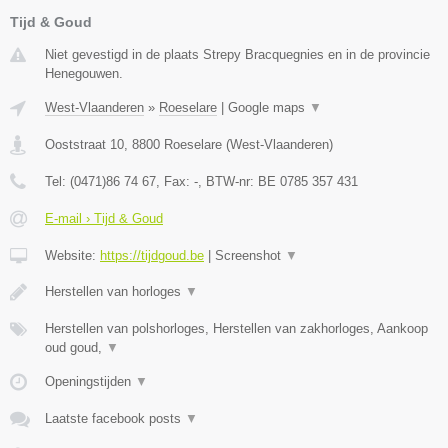
Tijd & Goud
Niet gevestigd in de plaats Strepy Bracquegnies en in de provincie
Henegouwen.
West-Vlaanderen
»
Roeselare
|
Google maps
▼
Ooststraat 10
,
8800
Roeselare
(
West-Vlaanderen
)
Tel:
(0471)86 74 67
, Fax:
-
, BTW-nr:
BE 0785 357 431
E-mail › Tijd & Goud
Website:
https://tijdgoud.be
|
Screenshot
▼
Herstellen van horloges
▼
Herstellen van polshorloges, Herstellen van zakhorloges, Aankoop
oud goud,
▼
Openingstijden
▼
Laatste facebook posts
▼