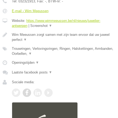
Tel:
032321913
, Fax:
-
, BTW-nr:
-
E-mail › Wim Meeussen
Website:
https://www.wimmeeussen.be/nl/nieuws/juwelier-
antwerpen
|
Screenshot
▼
Wim Meeussen zorgt samen met zijn team ervoor dat uw juweel
perfect
▼
Trouwringen, Verlovingsringen, Ringen, Halskettingen, Armbanden,
Oorbellen,
▼
Openingstijden
▼
Laatste facebook posts
▼
Sociale media: