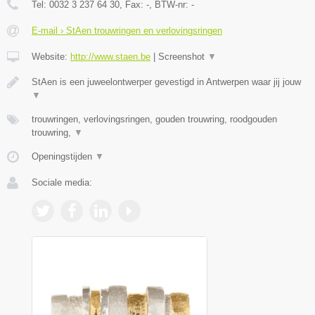
Tel:
0032 3 237 64 30
, Fax:
-
, BTW-nr:
-
E-mail › StAen trouwringen en verlovingsringen
Website:
http://www.staen.be
|
Screenshot
▼
StAen is een juweelontwerper gevestigd in Antwerpen waar jij jouw
▼
trouwringen, verlovingsringen, gouden trouwring, roodgouden
trouwring,
▼
Openingstijden
▼
Sociale media: