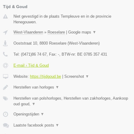
Tijd & Goud
Niet gevestigd in de plaats Templeuve en in de provincie
Henegouwen.
West-Vlaanderen
»
Roeselare
|
Google maps
▼
Ooststraat 10
,
8800
Roeselare
(
West-Vlaanderen
)
Tel:
(0471)86 74 67
, Fax:
-
, BTW-nr:
BE 0785 357 431
E-mail › Tijd & Goud
Website:
https://tijdgoud.be
|
Screenshot
▼
Herstellen van horloges
▼
Herstellen van polshorloges, Herstellen van zakhorloges, Aankoop
oud goud,
▼
Openingstijden
▼
Laatste facebook posts
▼