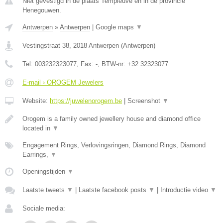
Niet gevestigd in de plaats Templeuve en in de provincie
Henegouwen.
Antwerpen
»
Antwerpen
|
Google maps
▼
Vestingstraat 38
,
2018
Antwerpen
(
Antwerpen
)
Tel:
003232323077
, Fax:
-
, BTW-nr:
+32 32323077
E-mail › OROGEM Jewelers
Website:
https://juwelenorogem.be
|
Screenshot
▼
Orogem is a family owned jewellery house and diamond office
located in
▼
Engagement Rings, Verlovingsringen, Diamond Rings, Diamond
Earrings,
▼
Openingstijden
▼
Laatste tweets
▼
|
Laatste facebook posts
▼
|
Introductie video
▼
Sociale media: