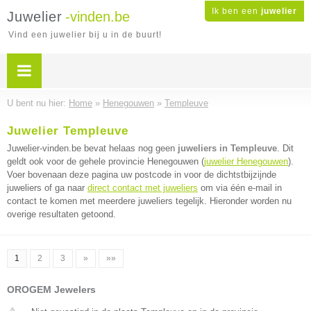
Ik ben een
juwelier
Juwelier
-vinden.be
Vind een juwelier bij u in de buurt!
U bent nu hier:
Home
»
Henegouwen
»
Templeuve
Juwelier Templeuve
Juwelier-vinden.be bevat helaas nog geen
juweliers in Templeuve
. Dit
geldt ook voor de gehele provincie Henegouwen (
juwelier Henegouwen
).
Voer bovenaan deze pagina uw postcode in voor de dichtstbijzijnde
juweliers of ga naar
direct contact met juweliers
om via één e-mail in
contact te komen met meerdere juweliers tegelijk. Hieronder worden nu
overige resultaten getoond.
1
2
3
»
»»
OROGEM Jewelers