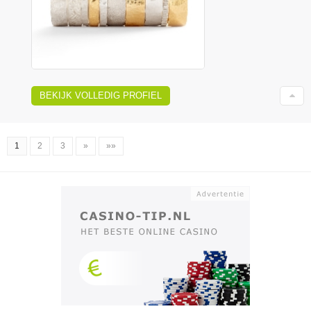
BEKIJK VOLLEDIG PROFIEL
1
2
3
»
»»