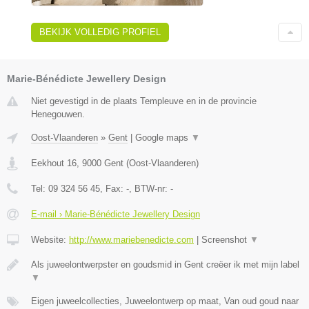
BEKIJK VOLLEDIG PROFIEL
Marie-Bénédicte Jewellery Design
Niet gevestigd in de plaats Templeuve en in de provincie
Henegouwen.
Oost-Vlaanderen
»
Gent
|
Google maps
▼
Eekhout 16
,
9000
Gent
(
Oost-Vlaanderen
)
Tel:
09 324 56 45
, Fax:
-
, BTW-nr:
-
E-mail › Marie-Bénédicte Jewellery Design
Website:
http://www.mariebenedicte.com
|
Screenshot
▼
Als juweelontwerpster en goudsmid in Gent creëer ik met mijn label
▼
Eigen juweelcollecties, Juweelontwerp op maat, Van oud goud naar