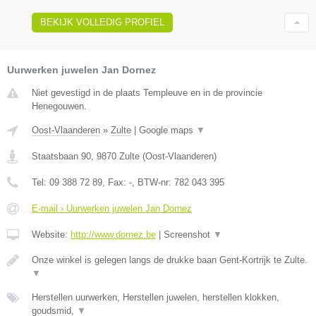
BEKIJK VOLLEDIG PROFIEL
Uurwerken juwelen Jan Dornez
Niet gevestigd in de plaats Templeuve en in de provincie
Henegouwen.
Oost-Vlaanderen
»
Zulte
|
Google maps
▼
Staatsbaan 90
,
9870
Zulte
(
Oost-Vlaanderen
)
Tel:
09 388 72 89
, Fax:
-
, BTW-nr:
782 043 395
E-mail › Uurwerken juwelen Jan Dornez
Website:
http://www.dornez.be
|
Screenshot
▼
Onze winkel is gelegen langs de drukke baan Gent-Kortrijk te Zulte.
▼
Herstellen uurwerken, Herstellen juwelen, herstellen klokken,
goudsmid,
▼