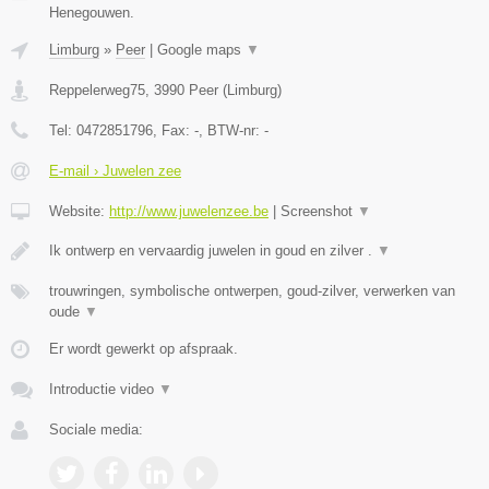
Henegouwen.
Limburg
»
Peer
|
Google maps
▼
Reppelerweg75
,
3990
Peer
(
Limburg
)
Tel:
0472851796
, Fax:
-
, BTW-nr:
-
E-mail › Juwelen zee
Website:
http://www.juwelenzee.be
|
Screenshot
▼
Ik ontwerp en vervaardig juwelen in goud en zilver .
▼
trouwringen, symbolische ontwerpen, goud-zilver, verwerken van
oude
▼
Er wordt gewerkt op afspraak.
Introductie video
▼
Sociale media: