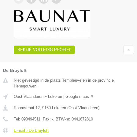
BEKIJK VOLLEDIG PROFIEL
De Bruyloft
Niet gevestigd in de plaats Templeuve en in de provincie
Henegouwen.
Oost-Vlaanderen
»
Lokeren
|
Google maps
▼
Roomstraat 12
,
9160
Lokeren
(
Oost-Vlaanderen
)
Tel:
093494511
, Fax:
-
, BTW-nr:
0441872810
E-mail › De Bruyloft