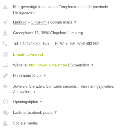
Niet gevestigd in de plaats Templeuve en in de provincie
Henegouwen.
Limburg
»
Gingelom
|
Google maps
▼
Groenplaats 15
,
3890
Gingelom
(
Limburg
)
Tel:
0494743054
, Fax:
-
, BTW-nr:
BE 0756.493.892
E-mail › Livine-Art
Website:
http://www.livine-art.be
|
Screenshot
▼
Handmade Silver
▼
Juwelen, Sieraden, Spirituele sieraden, Herinneringsjuwelen,
Asjuwelen,
▼
Openingstijden
▼
Laatste facebook posts
▼
Sociale media: