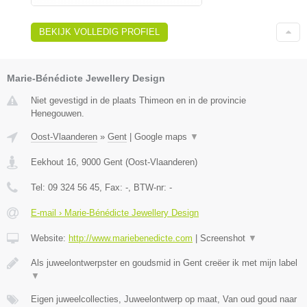
BEKIJK VOLLEDIG PROFIEL
Marie-Bénédicte Jewellery Design
Niet gevestigd in de plaats Thimeon en in de provincie
Henegouwen.
Oost-Vlaanderen
»
Gent
|
Google maps
▼
Eekhout 16
,
9000
Gent
(
Oost-Vlaanderen
)
Tel:
09 324 56 45
, Fax:
-
, BTW-nr:
-
E-mail › Marie-Bénédicte Jewellery Design
Website:
http://www.mariebenedicte.com
|
Screenshot
▼
Als juweelontwerpster en goudsmid in Gent creëer ik met mijn label
▼
Eigen juweelcollecties, Juweelontwerp op maat, Van oud goud naar