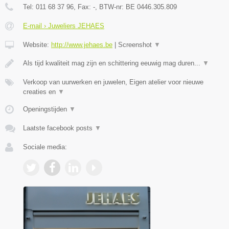
Tel:
011 68 37 96
, Fax:
-
, BTW-nr:
BE 0446.305.809
E-mail › Juweliers JEHAES
Website:
http://www.jehaes.be
|
Screenshot
▼
Als tijd kwaliteit mag zijn en schittering eeuwig mag duren...
▼
Verkoop van uurwerken en juwelen, Eigen atelier voor nieuwe
creaties en
▼
Openingstijden
▼
Laatste facebook posts
▼
Sociale media: