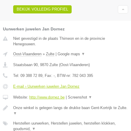
BEKIJK VOLLEDIG PROFIEL
Uurwerken juwelen Jan Dornez
Niet gevestigd in de plaats Thimeon en in de provincie
Henegouwen.
Oost-Vlaanderen
»
Zulte
|
Google maps
▼
Staatsbaan 90
,
9870
Zulte
(
Oost-Vlaanderen
)
Tel:
09 388 72 89
, Fax:
-
, BTW-nr:
782 043 395
E-mail › Uurwerken juwelen Jan Dornez
Website:
http://www.dornez.be
|
Screenshot
▼
Onze winkel is gelegen langs de drukke baan Gent-Kortrijk te Zulte.
▼
Herstellen uurwerken, Herstellen juwelen, herstellen klokken,
goudsmid,
▼