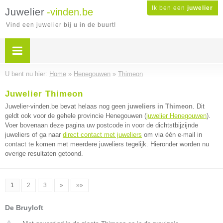
Ik ben een
juwelier
Juwelier
-vinden.be
Vind een juwelier bij u in de buurt!
U bent nu hier:
Home
»
Henegouwen
»
Thimeon
Juwelier Thimeon
Juwelier-vinden.be bevat helaas nog geen
juweliers in Thimeon
. Dit
geldt ook voor de gehele provincie Henegouwen (
juwelier Henegouwen
).
Voer bovenaan deze pagina uw postcode in voor de dichtstbijzijnde
juweliers of ga naar
direct contact met juweliers
om via één e-mail in
contact te komen met meerdere juweliers tegelijk. Hieronder worden nu
overige resultaten getoond.
1
2
3
»
»»
De Bruyloft