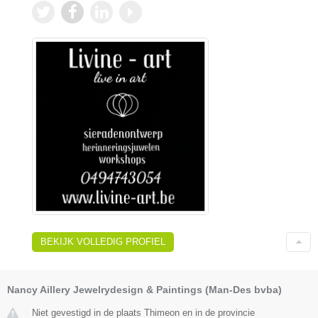
BEKIJK VOLLEDIG PROFIEL
Nancy Aillery Jewelrydesign & Paintings (Man-Des bvba)
Niet gevestigd in de plaats Thimeon en in de provincie