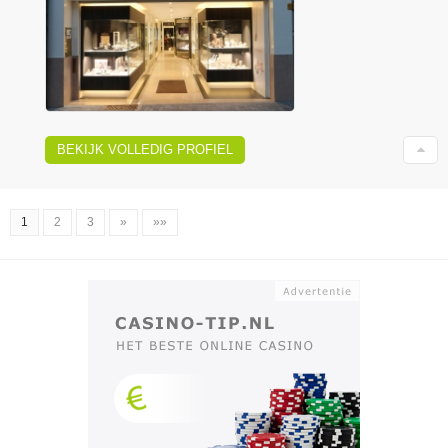
BEKIJK VOLLEDIG PROFIEL
1
2
3
»
»»