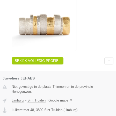
BEKIJK VOLLEDIG PROFIEL
Juweliers JEHAES
Niet gevestigd in de plaats Thimeon en in de provincie
Henegouwen.
Limburg
»
Sint Truiden
|
Google maps
▼
Luikerstraat 48
,
3800
Sint Truiden
(
Limburg
)