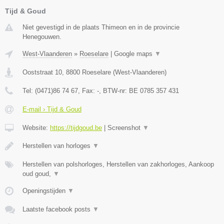
Tijd & Goud
Niet gevestigd in de plaats Thimeon en in de provincie
Henegouwen.
West-Vlaanderen
»
Roeselare
|
Google maps
▼
Ooststraat 10
,
8800
Roeselare
(
West-Vlaanderen
)
Tel:
(0471)86 74 67
, Fax:
-
, BTW-nr:
BE 0785 357 431
E-mail › Tijd & Goud
Website:
https://tijdgoud.be
|
Screenshot
▼
Herstellen van horloges
▼
Herstellen van polshorloges, Herstellen van zakhorloges, Aankoop
oud goud,
▼
Openingstijden
▼
Laatste facebook posts
▼