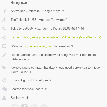
Henegouwen.
Antwerpen
»
Vremde
|
Google maps
▼
Toeffelhoek 1
,
2531
Vremde
(
Antwerpen
)
Tel:
03/4556650
, Fax:
idem
, BTW-nr:
BE0875847444
E-mail › Nancy Aillery Jewelrydesign & Paintings (Man-Des bvba)
Website:
http://www.aillery.be
|
Screenshot
▼
De bestaande juwelencollectie werd aangevuld met een reeks
uitdagende
▼
juweelontwerp op maat, handwerk, oud goud verwerken tot nieuw
juweel, oude
▼
Er wordt gewerkt op afspraak.
Laatste facebook posts
▼
Sociale media: