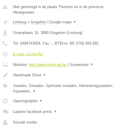
Niet gevestigd in de plaats Thimeon en in de provincie
Henegouwen.
Limburg
»
Gingelom
|
Google maps
▼
Groenplaats 15
,
3890
Gingelom
(
Limburg
)
Tel:
0494743054
, Fax:
-
, BTW-nr:
BE 0756.493.892
E-mail › Livine-Art
Website:
http://www.livine-art.be
|
Screenshot
▼
Handmade Silver
▼
Juwelen, Sieraden, Spirituele sieraden, Herinneringsjuwelen,
Asjuwelen,
▼
Openingstijden
▼
Laatste facebook posts
▼
Sociale media: