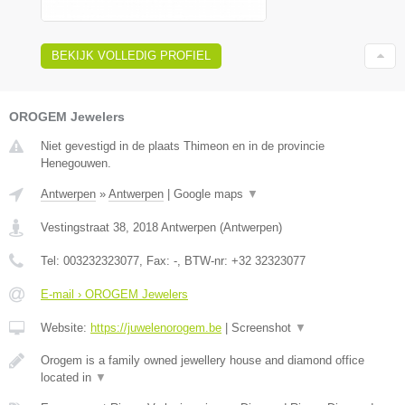
BEKIJK VOLLEDIG PROFIEL
OROGEM Jewelers
Niet gevestigd in de plaats Thimeon en in de provincie
Henegouwen.
Antwerpen
»
Antwerpen
|
Google maps
▼
Vestingstraat 38
,
2018
Antwerpen
(
Antwerpen
)
Tel:
003232323077
, Fax:
-
, BTW-nr:
+32 32323077
E-mail › OROGEM Jewelers
Website:
https://juwelenorogem.be
|
Screenshot
▼
Orogem is a family owned jewellery house and diamond office
located in
▼