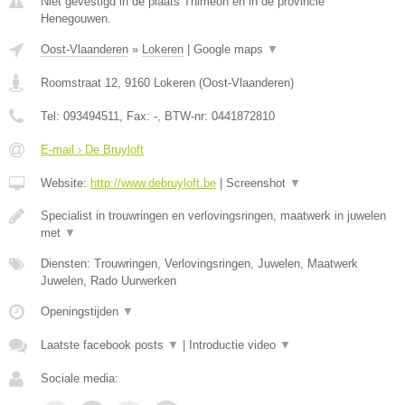
Niet gevestigd in de plaats Thimeon en in de provincie
Henegouwen.
Oost-Vlaanderen
»
Lokeren
|
Google maps
▼
Roomstraat 12
,
9160
Lokeren
(
Oost-Vlaanderen
)
Tel:
093494511
, Fax:
-
, BTW-nr:
0441872810
E-mail › De Bruyloft
Website:
http://www.debruyloft.be
|
Screenshot
▼
Specialist in trouwringen en verlovingsringen, maatwerk in juwelen
met
▼
Diensten: Trouwringen, Verlovingsringen, Juwelen, Maatwerk
Juwelen, Rado Uurwerken
Openingstijden
▼
Laatste facebook posts
▼
|
Introductie video
▼
Sociale media: