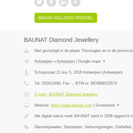
BEKIJK VOLLEDIG PROFIEL
BAUNAT Diamond Jewellery
Niet gevestigd in de plaats Thimougies en in de provinc
Antwerpen
»
Antwerpen
|
Google maps
▼
Schupstraat 21 box 5
,
2018
Antwerpen
(
Antwerpen
)
Tel:
032012490
, Fax:
-
, BTW-nr:
BE0899153574
E-mail › BAUNAT Diamond Jewellery
Website:
https://www.baunat.com
|
Screenshot
▼
Het digital native merk BAUNAT werd in 2008 opgericht 
Diamantjuwelen, Diamanten, Verlovingsringen, Oorbellen,