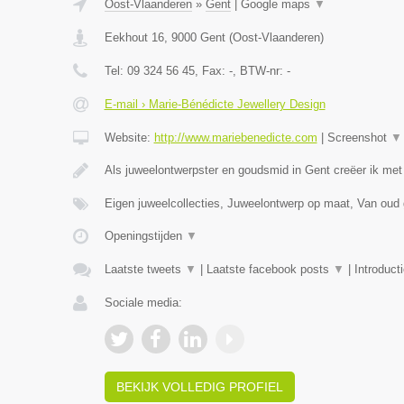
Oost-Vlaanderen
»
Gent
|
Google maps
▼
Eekhout 16
,
9000
Gent
(
Oost-Vlaanderen
)
Tel:
09 324 56 45
, Fax:
-
, BTW-nr:
-
E-mail › Marie-Bénédicte Jewellery Design
Website:
http://www.mariebenedicte.com
|
Screenshot
▼
Als juweelontwerpster en goudsmid in Gent creëer ik met
Eigen juweelcollecties, Juweelontwerp op maat, Van oud
Openingstijden
▼
Laatste tweets
▼
|
Laatste facebook posts
▼
|
Introduct
Sociale media:
BEKIJK VOLLEDIG PROFIEL