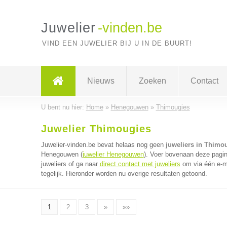
Juwelier
-vinden.be
VIND EEN JUWELIER BIJ U IN DE BUURT!
Nieuws
Zoeken
Contact
U bent nu hier:
Home
»
Henegouwen
»
Thimougies
Juwelier Thimougies
Juwelier-vinden.be bevat helaas nog geen
juweliers in Thimo
Henegouwen (
juwelier Henegouwen
). Voer bovenaan deze pagin
juweliers of ga naar
direct contact met juweliers
om via één e-ma
tegelijk. Hieronder worden nu overige resultaten getoond.
1
2
3
»
»»