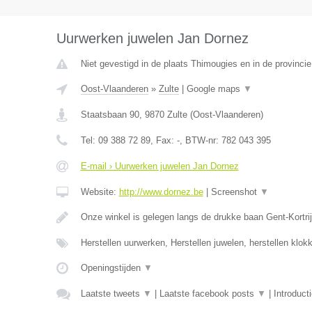
Uurwerken juwelen Jan Dornez
Niet gevestigd in de plaats Thimougies en in de provinc
Oost-Vlaanderen
»
Zulte
|
Google maps
▼
Staatsbaan 90
,
9870
Zulte
(
Oost-Vlaanderen
)
Tel:
09 388 72 89
, Fax:
-
, BTW-nr:
782 043 395
E-mail › Uurwerken juwelen Jan Dornez
Website:
http://www.dornez.be
|
Screenshot
▼
Onze winkel is gelegen langs de drukke baan Gent-Kortrij
Herstellen uurwerken, Herstellen juwelen, herstellen klo
Openingstijden
▼
Laatste tweets
▼
|
Laatste facebook posts
▼
|
Introduct