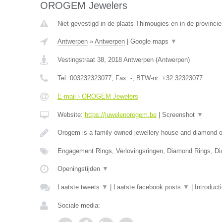
OROGEM Jewelers
Niet gevestigd in de plaats Thimougies en in de provinc
Antwerpen
»
Antwerpen
|
Google maps
▼
Vestingstraat 38
,
2018
Antwerpen
(
Antwerpen
)
Tel:
003232323077
, Fax:
-
, BTW-nr:
+32 32323077
E-mail › OROGEM Jewelers
Website:
https://juwelenorogem.be
|
Screenshot
▼
Orogem is a family owned jewellery house and diamond of
Engagement Rings, Verlovingsringen, Diamond Rings, D
Openingstijden
▼
Laatste tweets
▼
|
Laatste facebook posts
▼
|
Introduct
Sociale media: