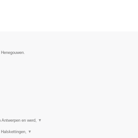
ie Henegouwen.
in Antwerpen en werd,
▼
 Halskettingen,
▼