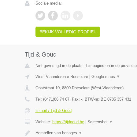
Sociale media:
BEKIJK VOLLEDIG PROFIEL
Tijd & Goud
Niet gevestigd in de plaats Thimougies en in de provinc
West-Vlaanderen
»
Roeselare
|
Google maps
▼
Ooststraat 10
,
8800
Roeselare
(
West-Vlaanderen
)
Tel:
(0471)86 74 67
, Fax:
-
, BTW-nr:
BE 0785 357 431
E-mail › Tijd & Goud
Website:
https://tijdgoud.be
|
Screenshot
▼
Herstellen van horloges
▼