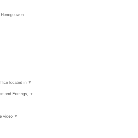
ie Henegouwen.
fice located in
▼
iamond Earrings,
▼
ie video
▼