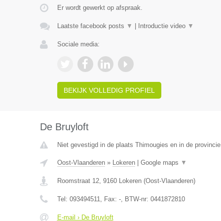
Er wordt gewerkt op afspraak.
Laatste facebook posts
▼
|
Introductie video
▼
Sociale media:
BEKIJK VOLLEDIG PROFIEL
De Bruyloft
Niet gevestigd in de plaats Thimougies en in de provinc
Oost-Vlaanderen
»
Lokeren
|
Google maps
▼
Roomstraat 12
,
9160
Lokeren
(
Oost-Vlaanderen
)
Tel:
093494511
, Fax:
-
, BTW-nr:
0441872810
E-mail › De Bruyloft