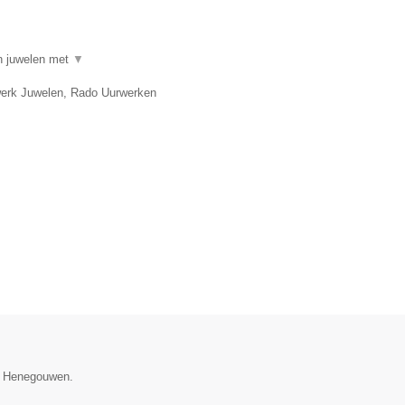
in juwelen met
▼
twerk Juwelen, Rado Uurwerken
ie Henegouwen.