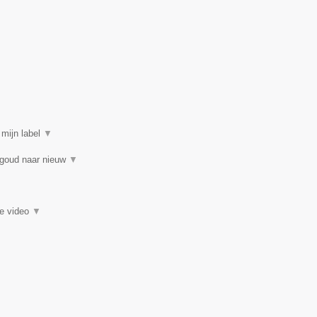
 mijn label
▼
 goud naar nieuw
▼
ie video
▼