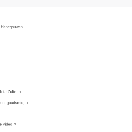
ie Henegouwen.
k te Zulte.
▼
kken, goudsmid,
▼
ie video
▼