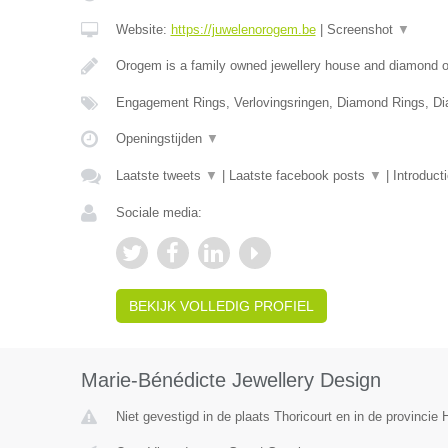
Website:
https://juwelenorogem.be
|
Screenshot
▼
Orogem is a family owned jewellery house and diamond of
Engagement Rings, Verlovingsringen, Diamond Rings, D
Openingstijden
▼
Laatste tweets
▼
|
Laatste facebook posts
▼
|
Introduct
Sociale media:
BEKIJK VOLLEDIG PROFIEL
Marie-Bénédicte Jewellery Design
Niet gevestigd in de plaats Thoricourt en in de provinci