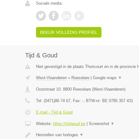
Sociale media:
BEKIJK VOLLEDIG PROFIEL
Tijd & Goud
Niet gevestigd in de plaats Thoricourt en in de provinci
West-Vlaanderen
»
Roeselare
|
Google maps
▼
Ooststraat 10
,
8800
Roeselare
(
West-Vlaanderen
)
Tel:
(0471)86 74 67
, Fax:
-
, BTW-nr:
BE 0785 357 431
E-mail › Tijd & Goud
Website:
https://tijdgoud.be
|
Screenshot
▼
Herstellen van horloges
▼