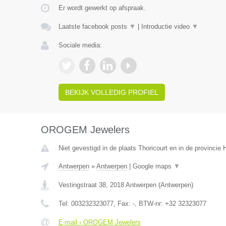
Er wordt gewerkt op afspraak.
Laatste facebook posts
▼
|
Introductie video
▼
Sociale media:
BEKIJK VOLLEDIG PROFIEL
OROGEM Jewelers
Niet gevestigd in de plaats Thoricourt en in de provinci
Antwerpen
»
Antwerpen
|
Google maps
▼
Vestingstraat 38
,
2018
Antwerpen
(
Antwerpen
)
Tel:
003232323077
, Fax:
-
, BTW-nr:
+32 32323077
E-mail › OROGEM Jewelers