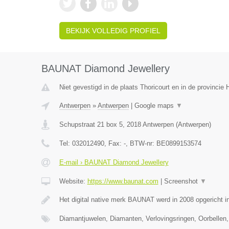
BEKIJK VOLLEDIG PROFIEL
BAUNAT Diamond Jewellery
Niet gevestigd in de plaats Thoricourt en in de provinci
Antwerpen
»
Antwerpen
|
Google maps
▼
Schupstraat 21 box 5
,
2018
Antwerpen
(
Antwerpen
)
Tel:
032012490
, Fax:
-
, BTW-nr:
BE0899153574
E-mail › BAUNAT Diamond Jewellery
Website:
https://www.baunat.com
|
Screenshot
▼
Het digital native merk BAUNAT werd in 2008 opgericht 
Diamantjuwelen, Diamanten, Verlovingsringen, Oorbellen,