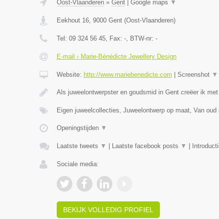
Oost-Vlaanderen
»
Gent
|
Google maps
▼
Eekhout 16
,
9000
Gent
(
Oost-Vlaanderen
)
Tel:
09 324 56 45
, Fax:
-
, BTW-nr:
-
E-mail › Marie-Bénédicte Jewellery Design
Website:
http://www.mariebenedicte.com
|
Screenshot
▼
Als juweelontwerpster en goudsmid in Gent creëer ik met
Eigen juweelcollecties, Juweelontwerp op maat, Van oud
Openingstijden
▼
Laatste tweets
▼
|
Laatste facebook posts
▼
|
Introduct
Sociale media:
BEKIJK VOLLEDIG PROFIEL