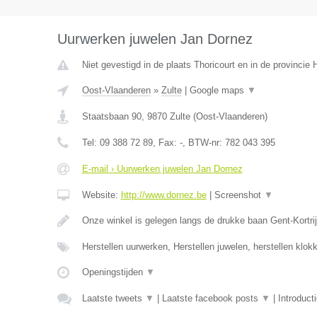
Uurwerken juwelen Jan Dornez
Niet gevestigd in de plaats Thoricourt en in de provinci
Oost-Vlaanderen
»
Zulte
|
Google maps
▼
Staatsbaan 90
,
9870
Zulte
(
Oost-Vlaanderen
)
Tel:
09 388 72 89
, Fax:
-
, BTW-nr:
782 043 395
E-mail › Uurwerken juwelen Jan Dornez
Website:
http://www.dornez.be
|
Screenshot
▼
Onze winkel is gelegen langs de drukke baan Gent-Kortrij
Herstellen uurwerken, Herstellen juwelen, herstellen klo
Openingstijden
▼
Laatste tweets
▼
|
Laatste facebook posts
▼
|
Introduct