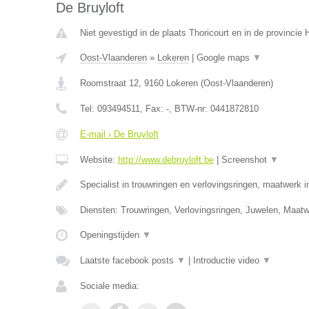
De Bruyloft
Niet gevestigd in de plaats Thoricourt en in de provinci
Oost-Vlaanderen
»
Lokeren
|
Google maps
▼
Roomstraat 12
,
9160
Lokeren
(
Oost-Vlaanderen
)
Tel:
093494511
, Fax:
-
, BTW-nr:
0441872810
E-mail › De Bruyloft
Website:
http://www.debruyloft.be
|
Screenshot
▼
Specialist in trouwringen en verlovingsringen, maatwerk 
Diensten: Trouwringen, Verlovingsringen, Juwelen, Maa
Openingstijden
▼
Laatste facebook posts
▼
|
Introductie video
▼
Sociale media: