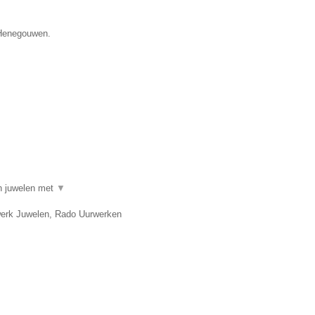
e Henegouwen.
in juwelen met
▼
twerk Juwelen, Rado Uurwerken