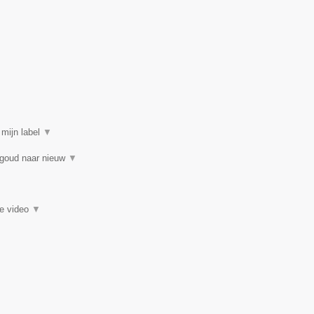
 mijn label
▼
 goud naar nieuw
▼
ie video
▼