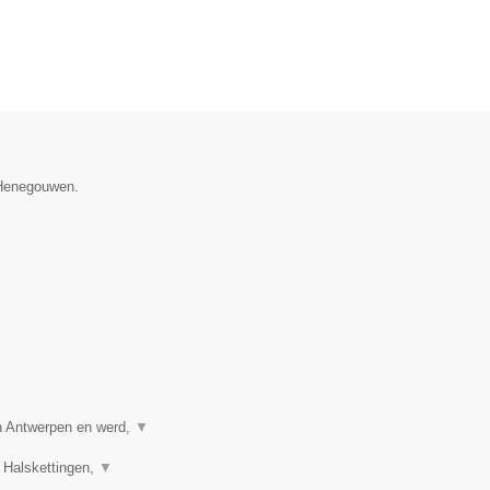
e Henegouwen.
in Antwerpen en werd,
▼
 Halskettingen,
▼