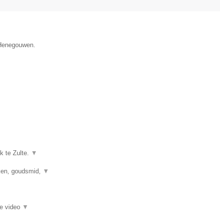
e Henegouwen.
k te Zulte.
▼
kken, goudsmid,
▼
ie video
▼