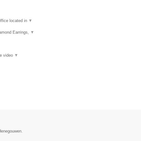
fice located in
▼
iamond Earrings,
▼
ie video
▼
e Henegouwen.