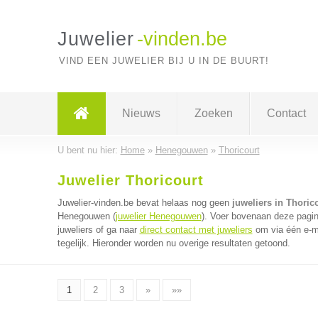
Juwelier
-vinden.be
VIND EEN JUWELIER BIJ U IN DE BUURT!
Nieuws
Zoeken
Contact
U bent nu hier:
Home
»
Henegouwen
»
Thoricourt
Juwelier Thoricourt
Juwelier-vinden.be bevat helaas nog geen
juweliers in Thoric
Henegouwen (
juwelier Henegouwen
). Voer bovenaan deze pagin
juweliers of ga naar
direct contact met juweliers
om via één e-ma
tegelijk. Hieronder worden nu overige resultaten getoond.
1
2
3
»
»»