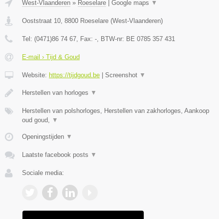
West-Vlaanderen
»
Roeselare
|
Google maps
▼
Ooststraat 10
,
8800
Roeselare
(
West-Vlaanderen
)
Tel:
(0471)86 74 67
, Fax:
-
, BTW-nr:
BE 0785 357 431
E-mail › Tijd & Goud
Website:
https://tijdgoud.be
|
Screenshot
▼
Herstellen van horloges
▼
Herstellen van polshorloges, Herstellen van zakhorloges, Aankoop
oud goud,
▼
Openingstijden
▼
Laatste facebook posts
▼
Sociale media: