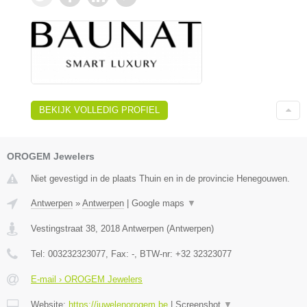
BEKIJK VOLLEDIG PROFIEL
OROGEM Jewelers
Niet gevestigd in de plaats Thuin en in de provincie Henegouwen.
Antwerpen
»
Antwerpen
|
Google maps
▼
Vestingstraat 38
,
2018
Antwerpen
(
Antwerpen
)
Tel:
003232323077
, Fax:
-
, BTW-nr:
+32 32323077
E-mail › OROGEM Jewelers
Website:
https://juwelenorogem.be
|
Screenshot
▼