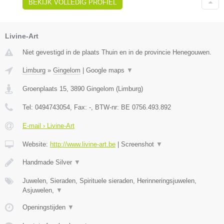
BEKIJK VOLLEDIG PROFIEL
Livine-Art
Niet gevestigd in de plaats Thuin en in de provincie Henegouwen.
Limburg
»
Gingelom
|
Google maps
▼
Groenplaats 15
,
3890
Gingelom
(
Limburg
)
Tel:
0494743054
, Fax:
-
, BTW-nr:
BE 0756.493.892
E-mail › Livine-Art
Website:
http://www.livine-art.be
|
Screenshot
▼
Handmade Silver
▼
Juwelen, Sieraden, Spirituele sieraden, Herinneringsjuwelen,
Asjuwelen,
▼
Openingstijden
▼