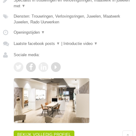
Specialist in trouwringen en verlovingsringen, maatwerk in juwelen
met
▼
Diensten: Trouwringen, Verlovingsringen, Juwelen, Maatwerk
Juwelen, Rado Uurwerken
Openingstijden
▼
Laatste facebook posts
▼
|
Introductie video
▼
Sociale media:
BEKIJK VOLLEDIG PROFIEL