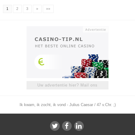
1
2
3
»
»»
Uw advertentie hier? Mail ons
Ik kwam, ik zocht, ik vond - Julius Caesar / 47 v.Chr. ;)