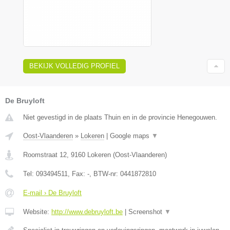
BEKIJK VOLLEDIG PROFIEL
De Bruyloft
Niet gevestigd in de plaats Thuin en in de provincie Henegouwen.
Oost-Vlaanderen
»
Lokeren
|
Google maps
▼
Roomstraat 12
,
9160
Lokeren
(
Oost-Vlaanderen
)
Tel:
093494511
, Fax:
-
, BTW-nr:
0441872810
E-mail › De Bruyloft
Website:
http://www.debruyloft.be
|
Screenshot
▼