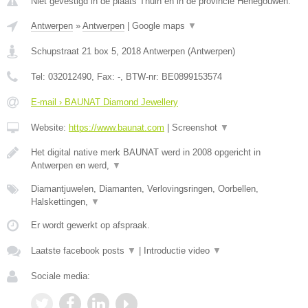
Niet gevestigd in de plaats Thuin en in de provincie Henegouwen.
Antwerpen
»
Antwerpen
|
Google maps
▼
Schupstraat 21 box 5
,
2018
Antwerpen
(
Antwerpen
)
Tel:
032012490
, Fax:
-
, BTW-nr:
BE0899153574
E-mail › BAUNAT Diamond Jewellery
Website:
https://www.baunat.com
|
Screenshot
▼
Het digital native merk BAUNAT werd in 2008 opgericht in
Antwerpen en werd,
▼
Diamantjuwelen, Diamanten, Verlovingsringen, Oorbellen,
Halskettingen,
▼
Er wordt gewerkt op afspraak.
Laatste facebook posts
▼
|
Introductie video
▼
Sociale media: