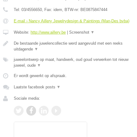
Tel:
03/4556650
, Fax:
idem
, BTW-nr:
BE0875847444
E-mail › Nancy Aillery Jewelrydesign & Paintings (Man-Des bvba)
Website:
http://www.aillery.be
|
Screenshot
▼
De bestaande juwelencollectie werd aangevuld met een reeks
uitdagende
▼
juweelontwerp op maat, handwerk, oud goud verwerken tot nieuw
juweel, oude
▼
Er wordt gewerkt op afspraak.
Laatste facebook posts
▼
Sociale media: