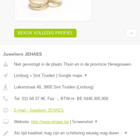
BEKIJK VOLLEDIG PROFIEL
Juweliers JEHAES
Niet gevestigd in de plaats Thuin en in de provincie Henegouwen.
Limburg
»
Sint Truiden
|
Google maps
▼
Luikerstraat 48
,
3800
Sint Truiden
(
Limburg
)
Tel:
011 68 37 96
, Fax:
-
, BTW-nr:
BE 0446.305.809
E-mail › Juweliers JEHAES
Website:
http://www.jehaes.be
|
Screenshot
▼
Als tijd kwaliteit mag zijn en schittering eeuwig mag duren...
▼