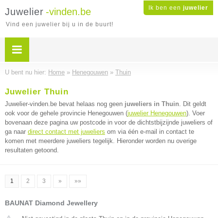
Ik ben een
juwelier
Juwelier
-vinden.be
Vind een juwelier bij u in de buurt!
U bent nu hier:
Home
»
Henegouwen
»
Thuin
Juwelier Thuin
Juwelier-vinden.be bevat helaas nog geen
juweliers in Thuin
. Dit geldt
ook voor de gehele provincie Henegouwen (
juwelier Henegouwen
). Voer
bovenaan deze pagina uw postcode in voor de dichtstbijzijnde juweliers of
ga naar
direct contact met juweliers
om via één e-mail in contact te
komen met meerdere juweliers tegelijk. Hieronder worden nu overige
resultaten getoond.
1
2
3
»
»»
BAUNAT Diamond Jewellery