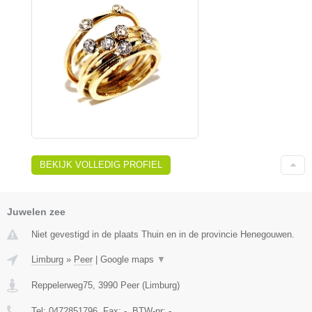
BEKIJK VOLLEDIG PROFIEL
Juwelen zee
Niet gevestigd in de plaats Thuin en in de provincie Henegouwen.
Limburg
»
Peer
|
Google maps
▼
Reppelerweg75
,
3990
Peer
(
Limburg
)
Tel:
0472851796
, Fax:
-
, BTW-nr:
-