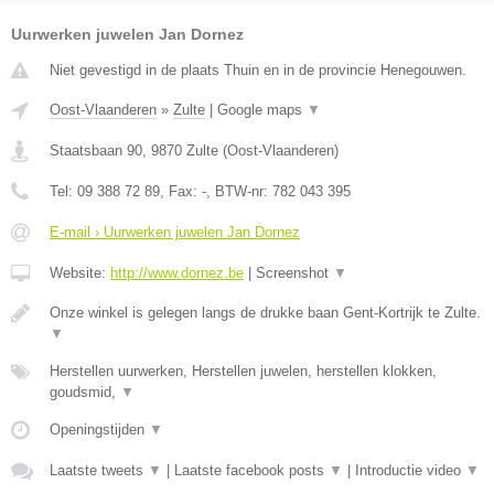
Uurwerken juwelen Jan Dornez
Niet gevestigd in de plaats Thuin en in de provincie Henegouwen.
Oost-Vlaanderen
»
Zulte
|
Google maps
▼
Staatsbaan 90
,
9870
Zulte
(
Oost-Vlaanderen
)
Tel:
09 388 72 89
, Fax:
-
, BTW-nr:
782 043 395
E-mail › Uurwerken juwelen Jan Dornez
Website:
http://www.dornez.be
|
Screenshot
▼
Onze winkel is gelegen langs de drukke baan Gent-Kortrijk te Zulte.
▼
Herstellen uurwerken, Herstellen juwelen, herstellen klokken,
goudsmid,
▼
Openingstijden
▼
Laatste tweets
▼
|
Laatste facebook posts
▼
|
Introductie video
▼