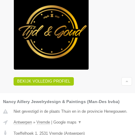
BEKIJK VOLLEDIG PROFIEL
Nancy Aillery Jewelrydesign & Paintings (Man-Des bvba)
Niet gevestigd in de plaats Thuin en in de provincie Henegouwen.
Antwerpen
»
Vremde
|
Google maps
▼
Toeffelhoek 1
,
2531
Vremde
(
Antwerpen
)