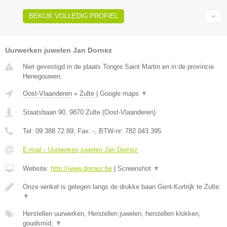
BEKIJK VOLLEDIG PROFIEL
Uurwerken juwelen Jan Dornez
Niet gevestigd in de plaats Tongre Saint Martin en in de provincie
Henegouwen.
Oost-Vlaanderen
»
Zulte
|
Google maps
▼
Staatsbaan 90
,
9870
Zulte
(
Oost-Vlaanderen
)
Tel:
09 388 72 89
, Fax:
-
, BTW-nr:
782 043 395
E-mail › Uurwerken juwelen Jan Dornez
Website:
http://www.dornez.be
|
Screenshot
▼
Onze winkel is gelegen langs de drukke baan Gent-Kortrijk te Zulte.
▼
Herstellen uurwerken, Herstellen juwelen, herstellen klokken,
goudsmid,
▼