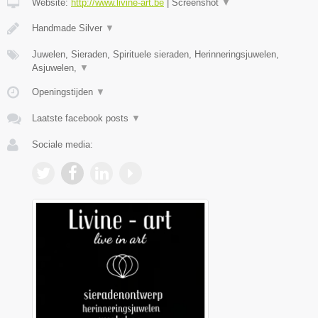
Website:
http://www.livine-art.be
|
Screenshot
▼
Handmade Silver
▼
Juwelen, Sieraden, Spirituele sieraden, Herinneringsjuwelen,
Asjuwelen,
▼
Openingstijden
▼
Laatste facebook posts
▼
Sociale media: