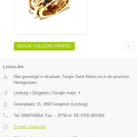
BEKIJK VOLLEDIG PROFIEL
Livine-Art
Niet gevestigd in de plaats Tongre Saint Martin en in de provincie
Henegouwen.
Limburg
»
Gingelom
|
Google maps
▼
Groenplaats 15
,
3890
Gingelom
(
Limburg
)
Tel:
0494743054
, Fax:
-
, BTW-nr:
BE 0756.493.892
E-mail › Livine-Art