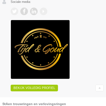
Sociale media:
BEKIJK VOLLEDIG PROFIEL
StAen trouwringen en verlovingsringen