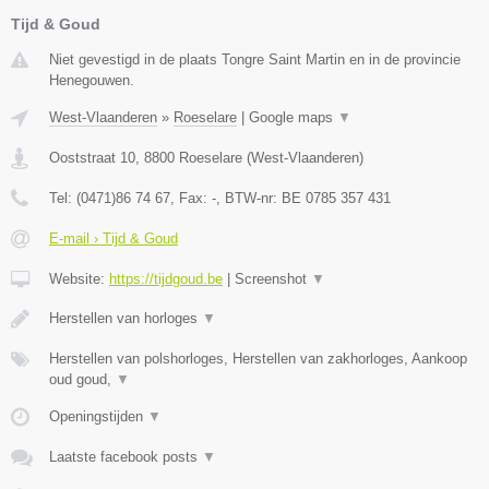
Tijd & Goud
Niet gevestigd in de plaats Tongre Saint Martin en in de provincie
Henegouwen.
West-Vlaanderen
»
Roeselare
|
Google maps
▼
Ooststraat 10
,
8800
Roeselare
(
West-Vlaanderen
)
Tel:
(0471)86 74 67
, Fax:
-
, BTW-nr:
BE 0785 357 431
E-mail › Tijd & Goud
Website:
https://tijdgoud.be
|
Screenshot
▼
Herstellen van horloges
▼
Herstellen van polshorloges, Herstellen van zakhorloges, Aankoop
oud goud,
▼
Openingstijden
▼
Laatste facebook posts
▼