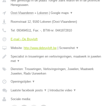
Niet gevestigd in de plaats Tongre Saint Martin en in de provincie
Henegouwen.
Oost-Vlaanderen
»
Lokeren
|
Google maps
▼
Roomstraat 12
,
9160
Lokeren
(
Oost-Vlaanderen
)
Tel:
093494511
, Fax:
-
, BTW-nr:
0441872810
E-mail › De Bruyloft
Website:
http://www.debruyloft.be
|
Screenshot
▼
Specialist in trouwringen en verlovingsringen, maatwerk in juwelen
met
▼
Diensten: Trouwringen, Verlovingsringen, Juwelen, Maatwerk
Juwelen, Rado Uurwerken
Openingstijden
▼
Laatste facebook posts
▼
|
Introductie video
▼
Sociale media: