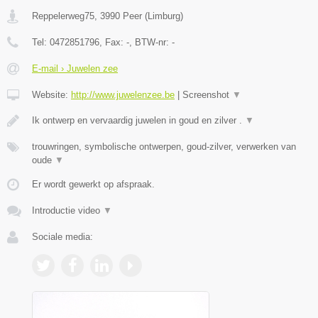
Reppelerweg75
,
3990
Peer
(
Limburg
)
Tel:
0472851796
, Fax:
-
, BTW-nr:
-
E-mail › Juwelen zee
Website:
http://www.juwelenzee.be
|
Screenshot
▼
Ik ontwerp en vervaardig juwelen in goud en zilver .
▼
trouwringen, symbolische ontwerpen, goud-zilver, verwerken van
oude
▼
Er wordt gewerkt op afspraak.
Introductie video
▼
Sociale media: