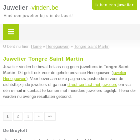
Ik ben een
juwelier
Juwelier
-vinden.be
Vind een juwelier bij u in de buurt!
U bent nu hier:
Home
»
Henegouwen
»
Tongre Saint Martin
Juwelier Tongre Saint Martin
Juwelier-vinden.be bevat helaas nog geen
juweliers in Tongre Saint
Martin
. Dit geldt ook voor de gehele provincie Henegouwen (
juwelier
Henegouwen
). Voer bovenaan deze pagina uw postcode in voor de
dichtstbijzijnde juweliers of ga naar
direct contact met juweliers
om via
één e-mail in contact te komen met meerdere juweliers tegelijk. Hieronder
worden nu overige resultaten getoond.
1
2
3
»
»»
De Bruyloft