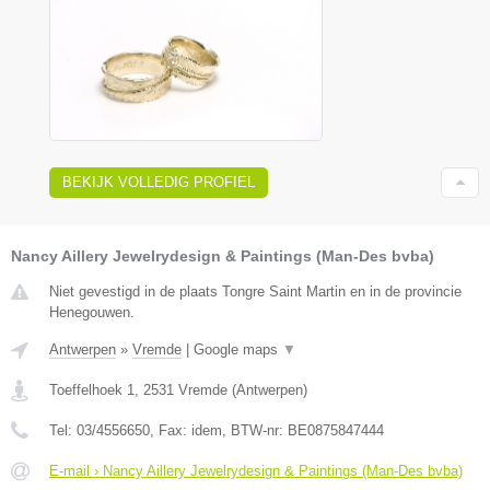
BEKIJK VOLLEDIG PROFIEL
Nancy Aillery Jewelrydesign & Paintings (Man-Des bvba)
Niet gevestigd in de plaats Tongre Saint Martin en in de provincie
Henegouwen.
Antwerpen
»
Vremde
|
Google maps
▼
Toeffelhoek 1
,
2531
Vremde
(
Antwerpen
)
Tel:
03/4556650
, Fax:
idem
, BTW-nr:
BE0875847444
E-mail › Nancy Aillery Jewelrydesign & Paintings (Man-Des bvba)