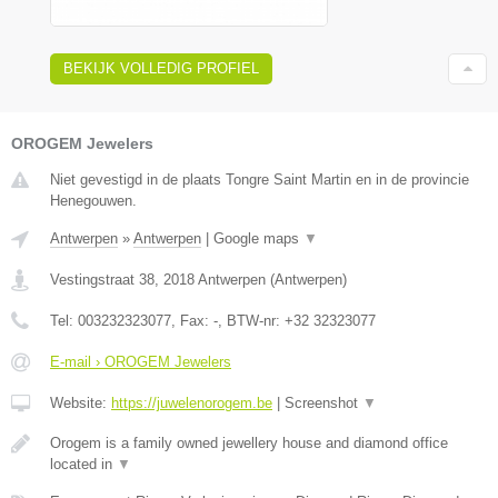
BEKIJK VOLLEDIG PROFIEL
OROGEM Jewelers
Niet gevestigd in de plaats Tongre Saint Martin en in de provincie
Henegouwen.
Antwerpen
»
Antwerpen
|
Google maps
▼
Vestingstraat 38
,
2018
Antwerpen
(
Antwerpen
)
Tel:
003232323077
, Fax:
-
, BTW-nr:
+32 32323077
E-mail › OROGEM Jewelers
Website:
https://juwelenorogem.be
|
Screenshot
▼
Orogem is a family owned jewellery house and diamond office
located in
▼