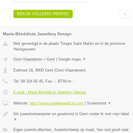
BEKIJK VOLLEDIG PROFIEL
Marie-Bénédicte Jewellery Design
Niet gevestigd in de plaats Tongre Saint Martin en in de provincie
Henegouwen.
Oost-Vlaanderen
»
Gent
|
Google maps
▼
Eekhout 16
,
9000
Gent
(
Oost-Vlaanderen
)
Tel:
09 324 56 45
, Fax:
-
, BTW-nr:
-
E-mail › Marie-Bénédicte Jewellery Design
Website:
http://www.mariebenedicte.com
|
Screenshot
▼
Als juweelontwerpster en goudsmid in Gent creëer ik met mijn label
▼
Eigen juweelcollecties, Juweelontwerp op maat, Van oud goud naar