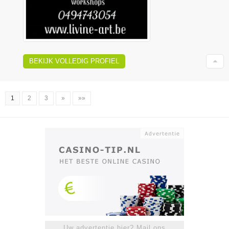
BEKIJK VOLLEDIG PROFIEL
1
2
3
»
»»
Uw advertentie hier? Mail ons