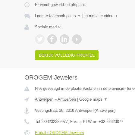
Er wordt gewerkt op afspraak.
Laatste facebook posts
▼
|
Introductie video
▼
Sociale media:
BEKIJK VOLLEDIG PROFIEL
OROGEM Jewelers
Niet gevestigd in de plaats Vaulx en in de provincie Hen
Antwerpen
»
Antwerpen
|
Google maps
▼
Vestingstraat 38
,
2018
Antwerpen
(
Antwerpen
)
Tel:
003232323077
, Fax:
-
, BTW-nr:
+32 32323077
E-mail › OROGEM Jewelers