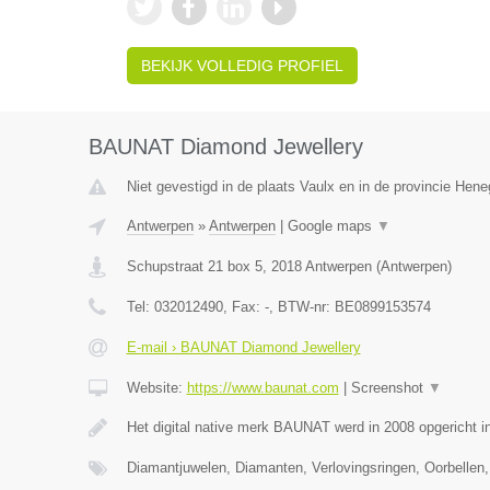
BEKIJK VOLLEDIG PROFIEL
BAUNAT Diamond Jewellery
Niet gevestigd in de plaats Vaulx en in de provincie Hen
Antwerpen
»
Antwerpen
|
Google maps
▼
Schupstraat 21 box 5
,
2018
Antwerpen
(
Antwerpen
)
Tel:
032012490
, Fax:
-
, BTW-nr:
BE0899153574
E-mail › BAUNAT Diamond Jewellery
Website:
https://www.baunat.com
|
Screenshot
▼
Het digital native merk BAUNAT werd in 2008 opgericht 
Diamantjuwelen, Diamanten, Verlovingsringen, Oorbellen,