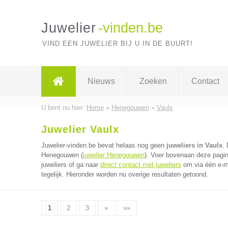
Juwelier
-vinden.be
VIND EEN JUWELIER BIJ U IN DE BUURT!
Nieuws
Zoeken
Contact
U bent nu hier:
Home
»
Henegouwen
»
Vaulx
Juwelier Vaulx
Juwelier-vinden.be bevat helaas nog geen
juweliers in Vaulx
. 
Henegouwen (
juwelier Henegouwen
). Voer bovenaan deze pagin
juweliers of ga naar
direct contact met juweliers
om via één e-ma
tegelijk. Hieronder worden nu overige resultaten getoond.
1
2
3
»
»»