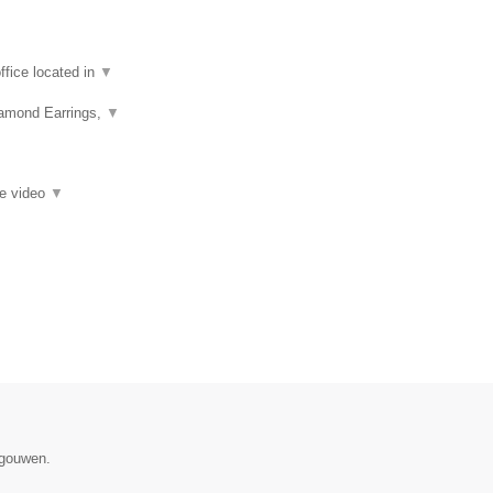
fice located in
▼
iamond Earrings,
▼
ie video
▼
egouwen.