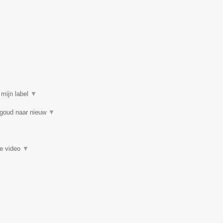
 mijn label
▼
 goud naar nieuw
▼
ie video
▼