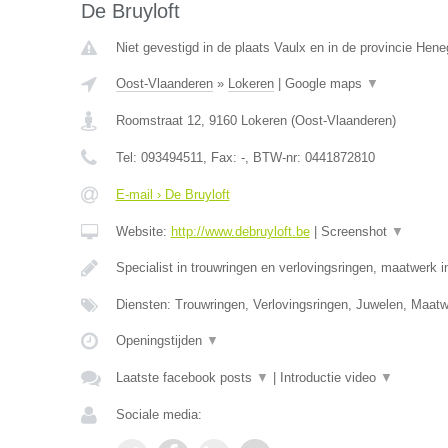
De Bruyloft
Niet gevestigd in de plaats Vaulx en in de provincie Hen
Oost-Vlaanderen
»
Lokeren
|
Google maps
▼
Roomstraat 12
,
9160
Lokeren
(
Oost-Vlaanderen
)
Tel:
093494511
, Fax:
-
, BTW-nr:
0441872810
E-mail › De Bruyloft
Website:
http://www.debruyloft.be
|
Screenshot
▼
Specialist in trouwringen en verlovingsringen, maatwerk 
Diensten: Trouwringen, Verlovingsringen, Juwelen, Maa
Openingstijden
▼
Laatste facebook posts
▼
|
Introductie video
▼
Sociale media: