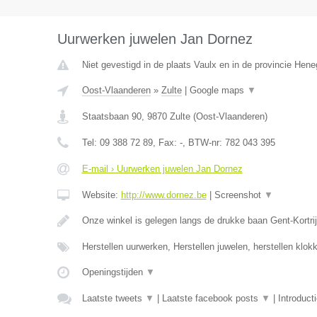
Uurwerken juwelen Jan Dornez
Niet gevestigd in de plaats Vaulx en in de provincie Hen
Oost-Vlaanderen
»
Zulte
|
Google maps
▼
Staatsbaan 90
,
9870
Zulte
(
Oost-Vlaanderen
)
Tel:
09 388 72 89
, Fax:
-
, BTW-nr:
782 043 395
E-mail › Uurwerken juwelen Jan Dornez
Website:
http://www.dornez.be
|
Screenshot
▼
Onze winkel is gelegen langs de drukke baan Gent-Kortrij
Herstellen uurwerken, Herstellen juwelen, herstellen klo
Openingstijden
▼
Laatste tweets
▼
|
Laatste facebook posts
▼
|
Introduct