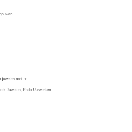
egouwen.
in juwelen met
▼
twerk Juwelen, Rado Uurwerken