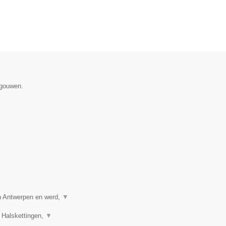
egouwen.
in Antwerpen en werd,
▼
 Halskettingen,
▼