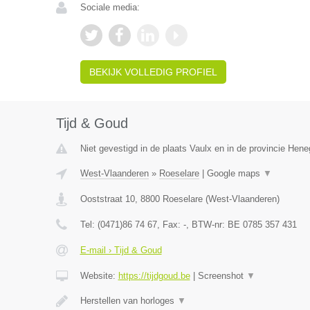
Sociale media:
BEKIJK VOLLEDIG PROFIEL
Tijd & Goud
Niet gevestigd in de plaats Vaulx en in de provincie Hen
West-Vlaanderen
»
Roeselare
|
Google maps
▼
Ooststraat 10
,
8800
Roeselare
(
West-Vlaanderen
)
Tel:
(0471)86 74 67
, Fax:
-
, BTW-nr:
BE 0785 357 431
E-mail › Tijd & Goud
Website:
https://tijdgoud.be
|
Screenshot
▼
Herstellen van horloges
▼