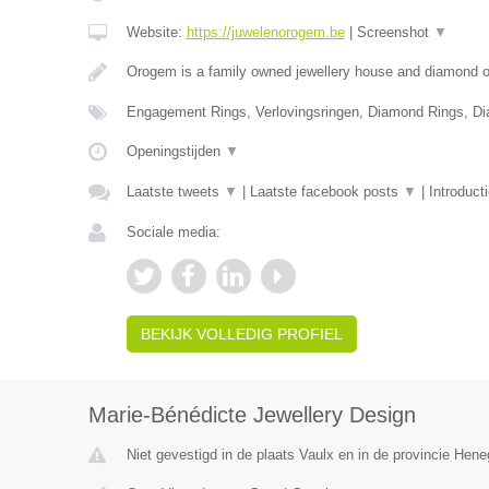
Website:
https://juwelenorogem.be
|
Screenshot
▼
Orogem is a family owned jewellery house and diamond of
Engagement Rings, Verlovingsringen, Diamond Rings, D
Openingstijden
▼
Laatste tweets
▼
|
Laatste facebook posts
▼
|
Introduct
Sociale media:
BEKIJK VOLLEDIG PROFIEL
Marie-Bénédicte Jewellery Design
Niet gevestigd in de plaats Vaulx en in de provincie Hen