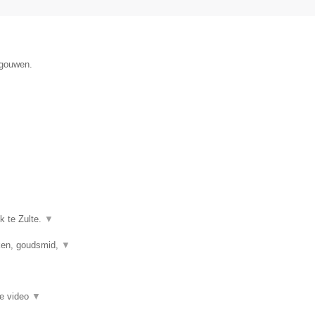
egouwen.
k te Zulte.
▼
kken, goudsmid,
▼
ie video
▼