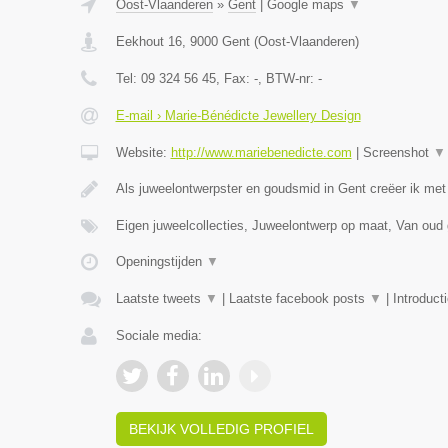
Oost-Vlaanderen
»
Gent
|
Google maps
▼
Eekhout 16
,
9000
Gent
(
Oost-Vlaanderen
)
Tel:
09 324 56 45
, Fax:
-
, BTW-nr:
-
E-mail › Marie-Bénédicte Jewellery Design
Website:
http://www.mariebenedicte.com
|
Screenshot
▼
Als juweelontwerpster en goudsmid in Gent creëer ik met
Eigen juweelcollecties, Juweelontwerp op maat, Van oud
Openingstijden
▼
Laatste tweets
▼
|
Laatste facebook posts
▼
|
Introduct
Sociale media:
BEKIJK VOLLEDIG PROFIEL