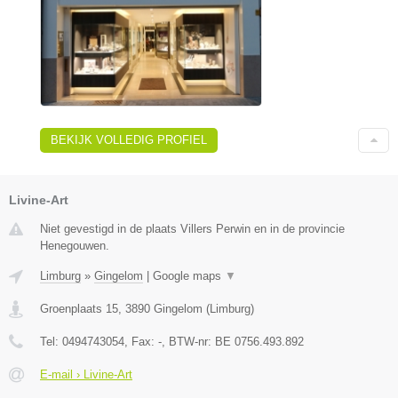
BEKIJK VOLLEDIG PROFIEL
Livine-Art
Niet gevestigd in de plaats Villers Perwin en in de provincie
Henegouwen.
Limburg
»
Gingelom
|
Google maps
▼
Groenplaats 15
,
3890
Gingelom
(
Limburg
)
Tel:
0494743054
, Fax:
-
, BTW-nr:
BE 0756.493.892
E-mail › Livine-Art