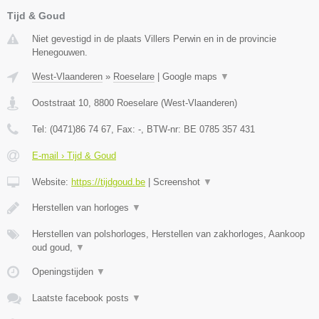
Tijd & Goud
Niet gevestigd in de plaats Villers Perwin en in de provincie
Henegouwen.
West-Vlaanderen
»
Roeselare
|
Google maps
▼
Ooststraat 10
,
8800
Roeselare
(
West-Vlaanderen
)
Tel:
(0471)86 74 67
, Fax:
-
, BTW-nr:
BE 0785 357 431
E-mail › Tijd & Goud
Website:
https://tijdgoud.be
|
Screenshot
▼
Herstellen van horloges
▼
Herstellen van polshorloges, Herstellen van zakhorloges, Aankoop
oud goud,
▼
Openingstijden
▼
Laatste facebook posts
▼