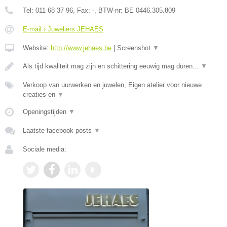
Tel:
011 68 37 96
, Fax:
-
, BTW-nr:
BE 0446.305.809
E-mail › Juweliers JEHAES
Website:
http://www.jehaes.be
|
Screenshot
▼
Als tijd kwaliteit mag zijn en schittering eeuwig mag duren...
▼
Verkoop van uurwerken en juwelen, Eigen atelier voor nieuwe
creaties en
▼
Openingstijden
▼
Laatste facebook posts
▼
Sociale media: