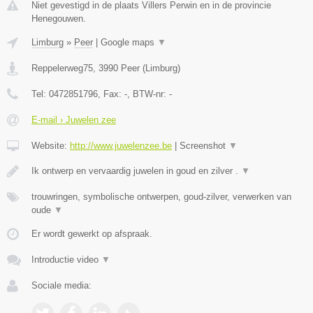
Niet gevestigd in de plaats Villers Perwin en in de provincie
Henegouwen.
Limburg
»
Peer
|
Google maps
▼
Reppelerweg75
,
3990
Peer
(
Limburg
)
Tel:
0472851796
, Fax:
-
, BTW-nr:
-
E-mail › Juwelen zee
Website:
http://www.juwelenzee.be
|
Screenshot
▼
Ik ontwerp en vervaardig juwelen in goud en zilver .
▼
trouwringen, symbolische ontwerpen, goud-zilver, verwerken van
oude
▼
Er wordt gewerkt op afspraak.
Introductie video
▼
Sociale media: