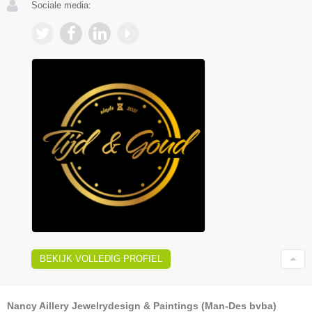
Sociale media:
BEKIJK VOLLEDIG PROFIEL
Nancy Aillery Jewelrydesign & Paintings (Man-Des bvba)