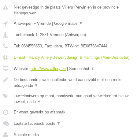
Niet gevestigd in de plaats Villers Perwin en in de provincie
Henegouwen.
Antwerpen
»
Vremde
|
Google maps
▼
Toeffelhoek 1
,
2531
Vremde
(
Antwerpen
)
Tel:
03/4556650
, Fax:
idem
, BTW-nr:
BE0875847444
E-mail › Nancy Aillery Jewelrydesign & Paintings (Man-Des bvba)
Website:
http://www.aillery.be
|
Screenshot
▼
De bestaande juwelencollectie werd aangevuld met een reeks
uitdagende
▼
juweelontwerp op maat, handwerk, oud goud verwerken tot nieuw
juweel, oude
▼
Er wordt gewerkt op afspraak.
Laatste facebook posts
▼
Sociale media: