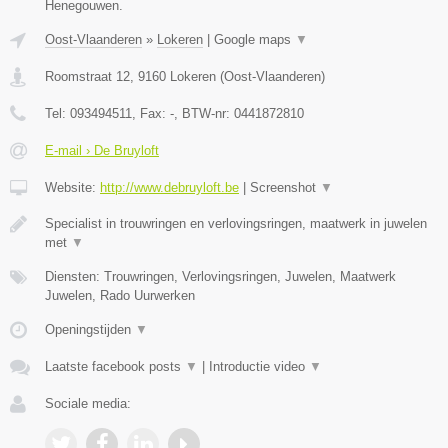
Henegouwen.
Oost-Vlaanderen
»
Lokeren
|
Google maps
▼
Roomstraat 12
,
9160
Lokeren
(
Oost-Vlaanderen
)
Tel:
093494511
, Fax:
-
, BTW-nr:
0441872810
E-mail › De Bruyloft
Website:
http://www.debruyloft.be
|
Screenshot
▼
Specialist in trouwringen en verlovingsringen, maatwerk in juwelen
met
▼
Diensten: Trouwringen, Verlovingsringen, Juwelen, Maatwerk
Juwelen, Rado Uurwerken
Openingstijden
▼
Laatste facebook posts
▼
|
Introductie video
▼
Sociale media: