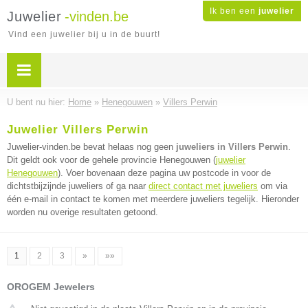
Ik ben een
juwelier
Juwelier
-vinden.be
Vind een juwelier bij u in de buurt!
U bent nu hier:
Home
»
Henegouwen
»
Villers Perwin
Juwelier Villers Perwin
Juwelier-vinden.be bevat helaas nog geen
juweliers in Villers Perwin
.
Dit geldt ook voor de gehele provincie Henegouwen (
juwelier
Henegouwen
). Voer bovenaan deze pagina uw postcode in voor de
dichtstbijzijnde juweliers of ga naar
direct contact met juweliers
om via
één e-mail in contact te komen met meerdere juweliers tegelijk. Hieronder
worden nu overige resultaten getoond.
1
2
3
»
»»
OROGEM Jewelers