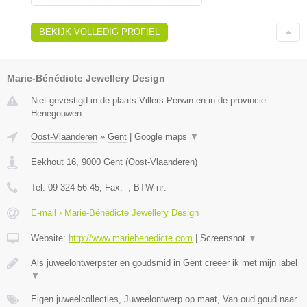
BEKIJK VOLLEDIG PROFIEL
Marie-Bénédicte Jewellery Design
Niet gevestigd in de plaats Villers Perwin en in de provincie
Henegouwen.
Oost-Vlaanderen
»
Gent
|
Google maps
▼
Eekhout 16
,
9000
Gent
(
Oost-Vlaanderen
)
Tel:
09 324 56 45
, Fax:
-
, BTW-nr:
-
E-mail › Marie-Bénédicte Jewellery Design
Website:
http://www.mariebenedicte.com
|
Screenshot
▼
Als juweelontwerpster en goudsmid in Gent creëer ik met mijn label
▼
Eigen juweelcollecties, Juweelontwerp op maat, Van oud goud naar