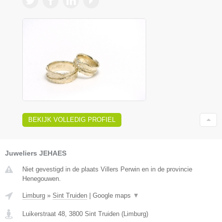
BEKIJK VOLLEDIG PROFIEL
Juweliers JEHAES
Niet gevestigd in de plaats Villers Perwin en in de provincie
Henegouwen.
Limburg
»
Sint Truiden
|
Google maps
▼
Luikerstraat 48
,
3800
Sint Truiden
(
Limburg
)