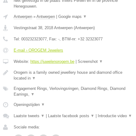
Niet gevestigd in de plaats Villers Perwin en in de provincie
Henegouwen.
Antwerpen
»
Antwerpen
|
Google maps
▼
Vestingstraat 38
,
2018
Antwerpen
(
Antwerpen
)
Tel:
003232323077
, Fax:
-
, BTW-nr:
+32 32323077
E-mail › OROGEM Jewelers
Website:
https://juwelenorogem.be
|
Screenshot
▼
Orogem is a family owned jewellery house and diamond office
located in
▼
Engagement Rings, Verlovingsringen, Diamond Rings, Diamond
Earrings,
▼
Openingstijden
▼
Laatste tweets
▼
|
Laatste facebook posts
▼
|
Introductie video
▼
Sociale media: