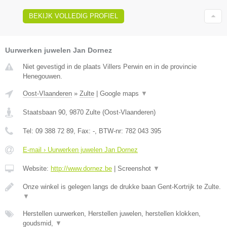
BEKIJK VOLLEDIG PROFIEL
Uurwerken juwelen Jan Dornez
Niet gevestigd in de plaats Villers Perwin en in de provincie
Henegouwen.
Oost-Vlaanderen
»
Zulte
|
Google maps
▼
Staatsbaan 90
,
9870
Zulte
(
Oost-Vlaanderen
)
Tel:
09 388 72 89
, Fax:
-
, BTW-nr:
782 043 395
E-mail › Uurwerken juwelen Jan Dornez
Website:
http://www.dornez.be
|
Screenshot
▼
Onze winkel is gelegen langs de drukke baan Gent-Kortrijk te Zulte.
▼
Herstellen uurwerken, Herstellen juwelen, herstellen klokken,
goudsmid,
▼