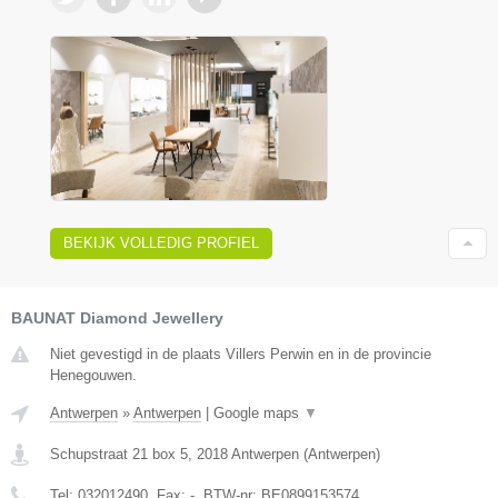
BEKIJK VOLLEDIG PROFIEL
BAUNAT Diamond Jewellery
Niet gevestigd in de plaats Villers Perwin en in de provincie
Henegouwen.
Antwerpen
»
Antwerpen
|
Google maps
▼
Schupstraat 21 box 5
,
2018
Antwerpen
(
Antwerpen
)
Tel:
032012490
, Fax:
-
, BTW-nr:
BE0899153574