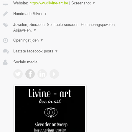
Website:
http://www.livine-art.be
|
Screenshot
▼
Handmade Silver
▼
Juwelen, Sieraden, Spirituele sieraden, Herinneringsjuwelen,
Asjuwelen,
▼
Openingstijden
▼
Laatste facebook posts
▼
Sociale media: