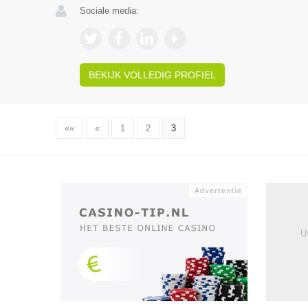
Sociale media:
BEKIJK VOLLEDIG PROFIEL
««
«
1
2
3
U