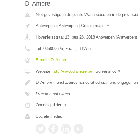
Di Amore
Niet gevestigd in de plaats Wannebecq en in de provinc
Antwerpen
»
Antwerpen
|
Google maps
▼
Hoveniersstraat 13, bus 28
,
2018
Antwerpen
(
Antwerpen
)
Tel:
035000605
, Fax:
-
, BTW-nr:
-
E-mail › Di Amore
Website:
http://www.diamore.be
|
Screenshot
▼
Di Amore manufactures handcrafted diamond engagement
Diensten onbekend
Openingstijden
▼
Sociale media: