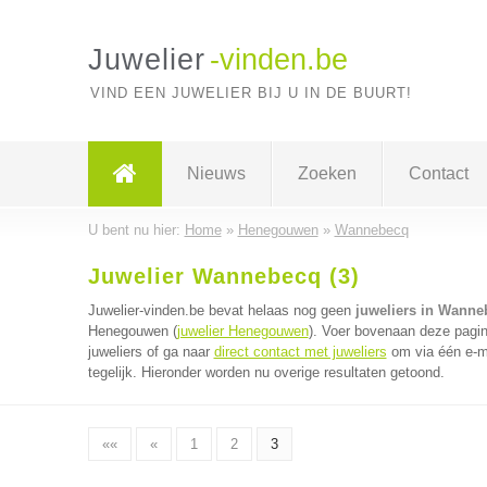
Juwelier
-vinden.be
VIND EEN JUWELIER BIJ U IN DE BUURT!
Nieuws
Zoeken
Contact
U bent nu hier:
Home
»
Henegouwen
»
Wannebecq
Juwelier Wannebecq (3)
Juwelier-vinden.be bevat helaas nog geen
juweliers in Wanne
Henegouwen (
juwelier Henegouwen
). Voer bovenaan deze pagin
juweliers of ga naar
direct contact met juweliers
om via één e-ma
tegelijk. Hieronder worden nu overige resultaten getoond.
««
«
1
2
3