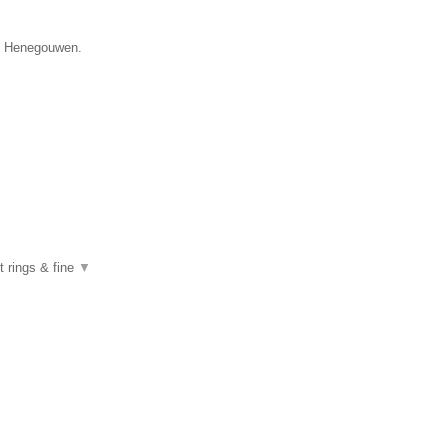
ie Henegouwen.
 rings & fine
▼