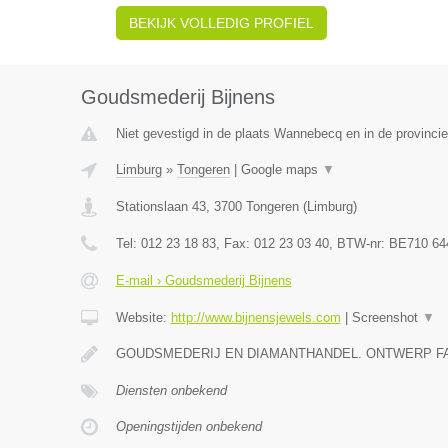
BEKIJK VOLLEDIG PROFIEL
Goudsmederij Bijnens
Niet gevestigd in de plaats Wannebecq en in de provinc
Limburg
»
Tongeren
|
Google maps
▼
Stationslaan 43
,
3700
Tongeren
(
Limburg
)
Tel:
012 23 18 83
, Fax:
012 23 03 40
, BTW-nr:
BE710 64
E-mail › Goudsmederij Bijnens
Website:
http://www.bijnensjewels.com
|
Screenshot
▼
GOUDSMEDERIJ EN DIAMANTHANDEL. ONTWERP F
Diensten onbekend
Openingstijden onbekend