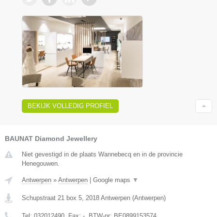
BEKIJK VOLLEDIG PROFIEL
BAUNAT Diamond Jewellery
Niet gevestigd in de plaats Wannebecq en in de provincie
Henegouwen.
Antwerpen
»
Antwerpen
|
Google maps
▼
Schupstraat 21 box 5
,
2018
Antwerpen
(
Antwerpen
)
Tel:
032012490
, Fax:
-
, BTW-nr:
BE0899153574