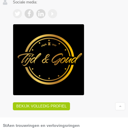
Sociale media:
BEKIJK VOLLEDIG PROFIEL
StAen trouwringen en verlovingsringen