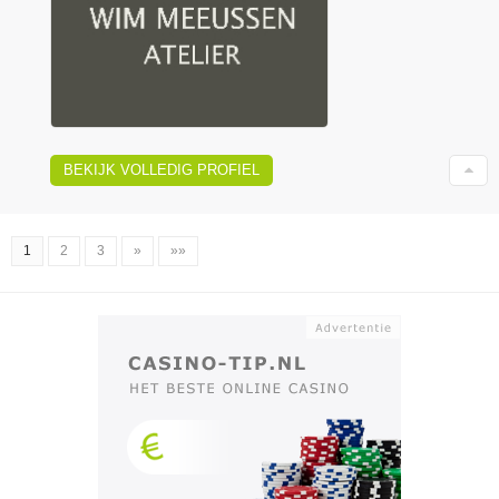
BEKIJK VOLLEDIG PROFIEL
1
2
3
»
»»