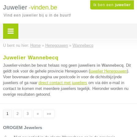
Ik ben een
juwelier
Juwelier
-vinden.be
Vind een juwelier bij u in de buurt!
U bent nu hier:
Home
»
Henegouwen
»
Wannebecq
Juwelier Wannebecq
Juwelier-vinden.be bevat helaas nog geen
juweliers in Wannebecq
. Dit
geldt ook voor de gehele provincie Henegouwen (
juwelier Henegouwen
).
Voer bovenaan deze pagina uw postcode in voor de dichtstbijzijnde
juweliers of ga naar
direct contact met juweliers
om via één e-mail in
contact te komen met meerdere juweliers tegelijk. Hieronder worden nu
overige resultaten getoond.
1
2
3
»
»»
OROGEM Jewelers