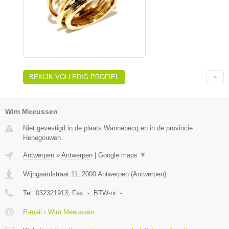
BEKIJK VOLLEDIG PROFIEL
Wim Meeussen
Niet gevestigd in de plaats Wannebecq en in de provincie
Henegouwen.
Antwerpen
»
Antwerpen
|
Google maps
▼
Wijngaardstraat 11
,
2000
Antwerpen
(
Antwerpen
)
Tel:
032321913
, Fax:
-
, BTW-nr:
-
E-mail › Wim Meeussen