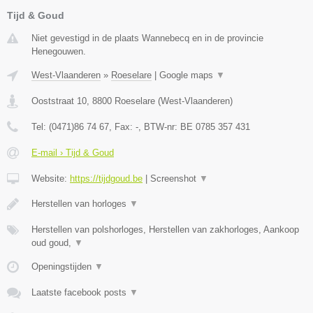
Tijd & Goud
Niet gevestigd in de plaats Wannebecq en in de provincie
Henegouwen.
West-Vlaanderen
»
Roeselare
|
Google maps
▼
Ooststraat 10
,
8800
Roeselare
(
West-Vlaanderen
)
Tel:
(0471)86 74 67
, Fax:
-
, BTW-nr:
BE 0785 357 431
E-mail › Tijd & Goud
Website:
https://tijdgoud.be
|
Screenshot
▼
Herstellen van horloges
▼
Herstellen van polshorloges, Herstellen van zakhorloges, Aankoop
oud goud,
▼
Openingstijden
▼
Laatste facebook posts
▼