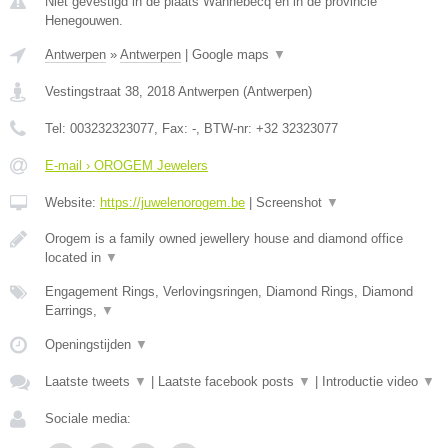
Niet gevestigd in de plaats Wannebecq en in de provincie
Henegouwen.
Antwerpen
»
Antwerpen
|
Google maps
▼
Vestingstraat 38
,
2018
Antwerpen
(
Antwerpen
)
Tel:
003232323077
, Fax:
-
, BTW-nr:
+32 32323077
E-mail › OROGEM Jewelers
Website:
https://juwelenorogem.be
|
Screenshot
▼
Orogem is a family owned jewellery house and diamond office
located in
▼
Engagement Rings, Verlovingsringen, Diamond Rings, Diamond
Earrings,
▼
Openingstijden
▼
Laatste tweets
▼
|
Laatste facebook posts
▼
|
Introductie video
▼
Sociale media: