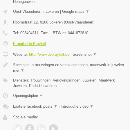
Henegouwen.
Oost-Vlaanderen
»
Lokeren
|
Google maps
▼
Roomstraat 12
,
9160
Lokeren
(
Oost-Vlaanderen
)
Tel:
093494511
, Fax:
-
, BTW-nr:
0441872810
E-mail › De Bruyloft
Website:
http://www.debruyloft.be
|
Screenshot
▼
Specialist in trouwringen en verlovingsringen, maatwerk in juwelen
met
▼
Diensten: Trouwringen, Verlovingsringen, Juwelen, Maatwerk
Juwelen, Rado Uurwerken
Openingstijden
▼
Laatste facebook posts
▼
|
Introductie video
▼
Sociale media: