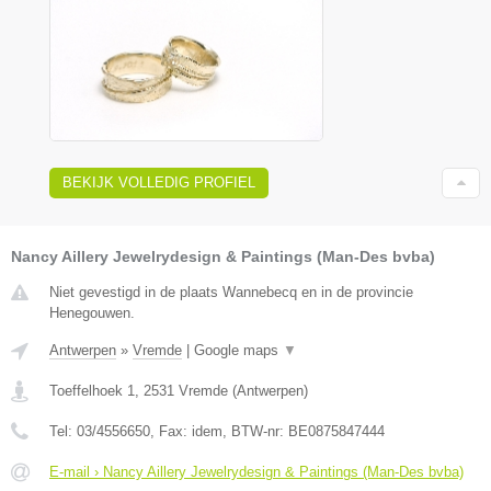
BEKIJK VOLLEDIG PROFIEL
Nancy Aillery Jewelrydesign & Paintings (Man-Des bvba)
Niet gevestigd in de plaats Wannebecq en in de provincie
Henegouwen.
Antwerpen
»
Vremde
|
Google maps
▼
Toeffelhoek 1
,
2531
Vremde
(
Antwerpen
)
Tel:
03/4556650
, Fax:
idem
, BTW-nr:
BE0875847444
E-mail › Nancy Aillery Jewelrydesign & Paintings (Man-Des bvba)