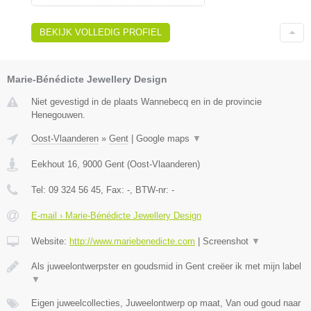
BEKIJK VOLLEDIG PROFIEL
Marie-Bénédicte Jewellery Design
Niet gevestigd in de plaats Wannebecq en in de provincie
Henegouwen.
Oost-Vlaanderen
»
Gent
|
Google maps
▼
Eekhout 16
,
9000
Gent
(
Oost-Vlaanderen
)
Tel:
09 324 56 45
, Fax:
-
, BTW-nr:
-
E-mail › Marie-Bénédicte Jewellery Design
Website:
http://www.mariebenedicte.com
|
Screenshot
▼
Als juweelontwerpster en goudsmid in Gent creëer ik met mijn label
▼
Eigen juweelcollecties, Juweelontwerp op maat, Van oud goud naar