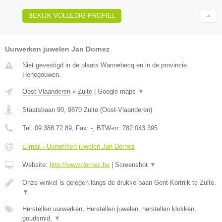
BEKIJK VOLLEDIG PROFIEL
Uurwerken juwelen Jan Dornez
Niet gevestigd in de plaats Wannebecq en in de provincie
Henegouwen.
Oost-Vlaanderen
»
Zulte
|
Google maps
▼
Staatsbaan 90
,
9870
Zulte
(
Oost-Vlaanderen
)
Tel:
09 388 72 89
, Fax:
-
, BTW-nr:
782 043 395
E-mail › Uurwerken juwelen Jan Dornez
Website:
http://www.dornez.be
|
Screenshot
▼
Onze winkel is gelegen langs de drukke baan Gent-Kortrijk te Zulte.
▼
Herstellen uurwerken, Herstellen juwelen, herstellen klokken,
goudsmid,
▼