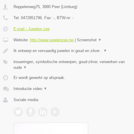
Reppelerweg75
,
3990
Peer
(
Limburg
)
Tel:
0472851796
, Fax:
-
, BTW-nr:
-
E-mail › Juwelen zee
Website:
http://www.juwelenzee.be
|
Screenshot
▼
Ik ontwerp en vervaardig juwelen in goud en zilver .
▼
trouwringen, symbolische ontwerpen, goud-zilver, verwerken van
oude
▼
Er wordt gewerkt op afspraak.
Introductie video
▼
Sociale media: