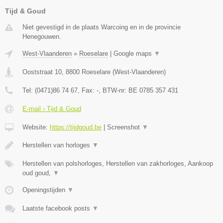
Tijd & Goud
Niet gevestigd in de plaats Warcoing en in de provincie
Henegouwen.
West-Vlaanderen
»
Roeselare
|
Google maps
▼
Ooststraat 10
,
8800
Roeselare
(
West-Vlaanderen
)
Tel:
(0471)86 74 67
, Fax:
-
, BTW-nr:
BE 0785 357 431
E-mail › Tijd & Goud
Website:
https://tijdgoud.be
|
Screenshot
▼
Herstellen van horloges
▼
Herstellen van polshorloges, Herstellen van zakhorloges, Aankoop
oud goud,
▼
Openingstijden
▼
Laatste facebook posts
▼