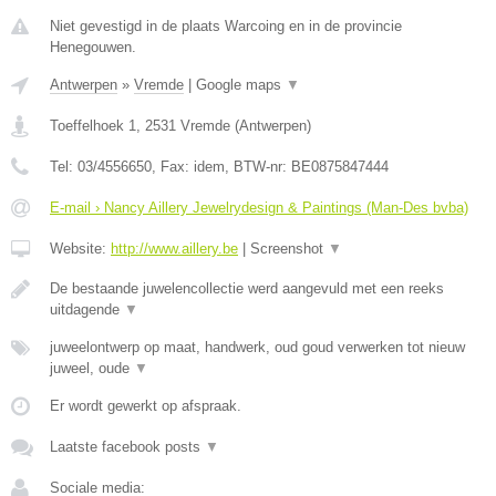
Niet gevestigd in de plaats Warcoing en in de provincie
Henegouwen.
Antwerpen
»
Vremde
|
Google maps
▼
Toeffelhoek 1
,
2531
Vremde
(
Antwerpen
)
Tel:
03/4556650
, Fax:
idem
, BTW-nr:
BE0875847444
E-mail › Nancy Aillery Jewelrydesign & Paintings (Man-Des bvba)
Website:
http://www.aillery.be
|
Screenshot
▼
De bestaande juwelencollectie werd aangevuld met een reeks
uitdagende
▼
juweelontwerp op maat, handwerk, oud goud verwerken tot nieuw
juweel, oude
▼
Er wordt gewerkt op afspraak.
Laatste facebook posts
▼
Sociale media: