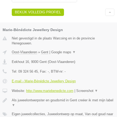
BEKIJK VOLLEDIG PROFIEL
Marie-Bénédicte Jewellery Design
Niet gevestigd in de plaats Warcoing en in de provincie
Henegouwen.
Oost-Vlaanderen
»
Gent
|
Google maps
▼
Eekhout 16
,
9000
Gent
(
Oost-Vlaanderen
)
Tel:
09 324 56 45
, Fax:
-
, BTW-nr:
-
E-mail › Marie-Bénédicte Jewellery Design
Website:
http://www.mariebenedicte.com
|
Screenshot
▼
Als juweelontwerpster en goudsmid in Gent creëer ik met mijn label
▼
Eigen juweelcollecties, Juweelontwerp op maat, Van oud goud naar