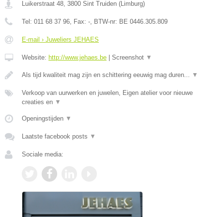
Luikerstraat 48
,
3800
Sint Truiden
(
Limburg
)
Tel:
011 68 37 96
, Fax:
-
, BTW-nr:
BE 0446.305.809
E-mail › Juweliers JEHAES
Website:
http://www.jehaes.be
|
Screenshot
▼
Als tijd kwaliteit mag zijn en schittering eeuwig mag duren...
▼
Verkoop van uurwerken en juwelen, Eigen atelier voor nieuwe
creaties en
▼
Openingstijden
▼
Laatste facebook posts
▼
Sociale media: