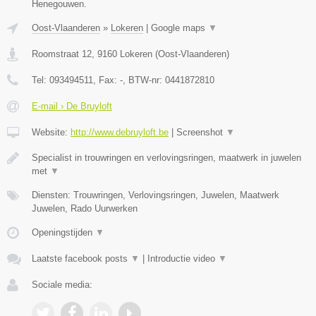
Henegouwen.
Oost-Vlaanderen
»
Lokeren
|
Google maps
▼
Roomstraat 12
,
9160
Lokeren
(
Oost-Vlaanderen
)
Tel:
093494511
, Fax:
-
, BTW-nr:
0441872810
E-mail › De Bruyloft
Website:
http://www.debruyloft.be
|
Screenshot
▼
Specialist in trouwringen en verlovingsringen, maatwerk in juwelen
met
▼
Diensten: Trouwringen, Verlovingsringen, Juwelen, Maatwerk
Juwelen, Rado Uurwerken
Openingstijden
▼
Laatste facebook posts
▼
|
Introductie video
▼
Sociale media: