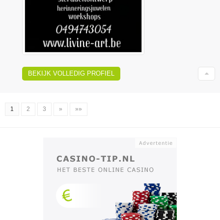
BEKIJK VOLLEDIG PROFIEL
1
2
3
»
»»