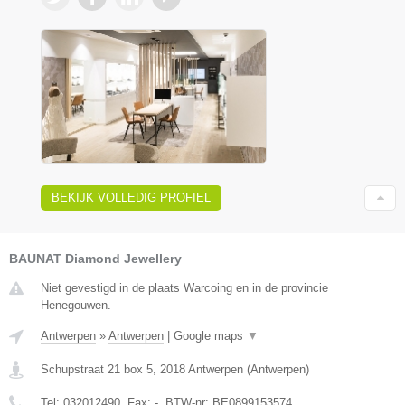
BEKIJK VOLLEDIG PROFIEL
BAUNAT Diamond Jewellery
Niet gevestigd in de plaats Warcoing en in de provincie
Henegouwen.
Antwerpen
»
Antwerpen
|
Google maps
▼
Schupstraat 21 box 5
,
2018
Antwerpen
(
Antwerpen
)
Tel:
032012490
, Fax:
-
, BTW-nr:
BE0899153574