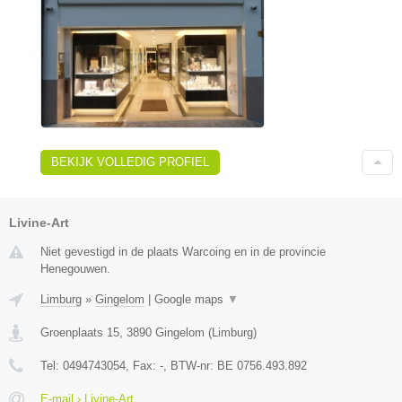
BEKIJK VOLLEDIG PROFIEL
Livine-Art
Niet gevestigd in de plaats Warcoing en in de provincie
Henegouwen.
Limburg
»
Gingelom
|
Google maps
▼
Groenplaats 15
,
3890
Gingelom
(
Limburg
)
Tel:
0494743054
, Fax:
-
, BTW-nr:
BE 0756.493.892
E-mail › Livine-Art