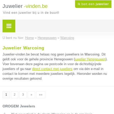
Ik ben een
juwelier
Juwelier
-vinden.be
Vind een juwelier bij u in de buurt!
U bent nu hier:
Home
»
Henegouwen
»
Warcoing
Juwelier Warcoing
Juwelier-vinden.be bevat helaas nog geen
juweliers in Warcoing
. Dit
geldt ook voor de gehele provincie Henegouwen (
juwelier Henegouwen
).
Voer bovenaan deze pagina uw postcode in voor de dichtstbijzijnde
juweliers of ga naar
direct contact met juweliers
om via één e-mail in
contact te komen met meerdere juweliers tegelijk. Hieronder worden nu
overige resultaten getoond.
1
2
3
»
»»
OROGEM Jewelers