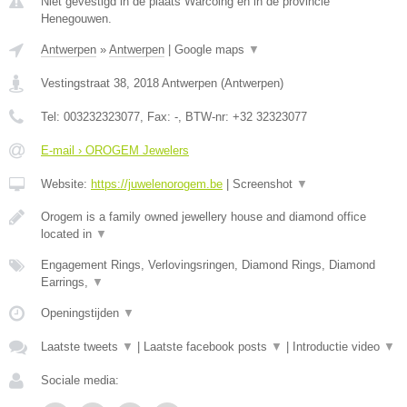
Niet gevestigd in de plaats Warcoing en in de provincie
Henegouwen.
Antwerpen
»
Antwerpen
|
Google maps
▼
Vestingstraat 38
,
2018
Antwerpen
(
Antwerpen
)
Tel:
003232323077
, Fax:
-
, BTW-nr:
+32 32323077
E-mail › OROGEM Jewelers
Website:
https://juwelenorogem.be
|
Screenshot
▼
Orogem is a family owned jewellery house and diamond office
located in
▼
Engagement Rings, Verlovingsringen, Diamond Rings, Diamond
Earrings,
▼
Openingstijden
▼
Laatste tweets
▼
|
Laatste facebook posts
▼
|
Introductie video
▼
Sociale media: