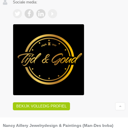
Sociale media:
BEKIJK VOLLEDIG PROFIEL
Nancy Aillery Jewelrydesign & Paintings (Man-Des bvba)