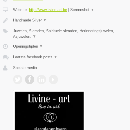
Website:
http://www.livine-art.be
|
Screenshot
▼
Handmade Silver
▼
Juwelen, Sieraden, Spirituele sieraden, Herinneringsjuwelen,
Asjuwelen,
▼
Openingstijden
▼
Laatste facebook posts
▼
Sociale media: