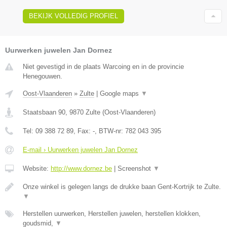
BEKIJK VOLLEDIG PROFIEL
Uurwerken juwelen Jan Dornez
Niet gevestigd in de plaats Warcoing en in de provincie
Henegouwen.
Oost-Vlaanderen
»
Zulte
|
Google maps
▼
Staatsbaan 90
,
9870
Zulte
(
Oost-Vlaanderen
)
Tel:
09 388 72 89
, Fax:
-
, BTW-nr:
782 043 395
E-mail › Uurwerken juwelen Jan Dornez
Website:
http://www.dornez.be
|
Screenshot
▼
Onze winkel is gelegen langs de drukke baan Gent-Kortrijk te Zulte.
▼
Herstellen uurwerken, Herstellen juwelen, herstellen klokken,
goudsmid,
▼