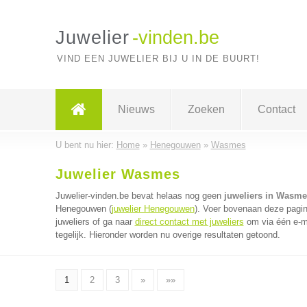
Juwelier
-vinden.be
VIND EEN JUWELIER BIJ U IN DE BUURT!
Nieuws
Zoeken
Contact
U bent nu hier:
Home
»
Henegouwen
»
Wasmes
Juwelier Wasmes
Juwelier-vinden.be bevat helaas nog geen
juweliers in Wasme
Henegouwen (
juwelier Henegouwen
). Voer bovenaan deze pagin
juweliers of ga naar
direct contact met juweliers
om via één e-ma
tegelijk. Hieronder worden nu overige resultaten getoond.
1
2
3
»
»»