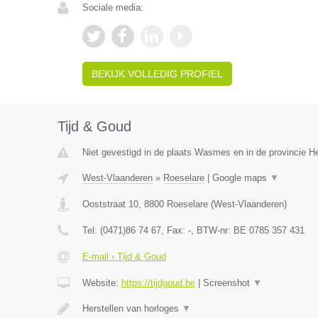
Sociale media:
BEKIJK VOLLEDIG PROFIEL
Tijd & Goud
Niet gevestigd in de plaats Wasmes en in de provincie 
West-Vlaanderen
»
Roeselare
|
Google maps
▼
Ooststraat 10
,
8800
Roeselare
(
West-Vlaanderen
)
Tel:
(0471)86 74 67
, Fax:
-
, BTW-nr:
BE 0785 357 431
E-mail › Tijd & Goud
Website:
https://tijdgoud.be
|
Screenshot
▼
Herstellen van horloges
▼