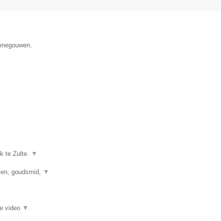
Henegouwen.
k te Zulte.
▼
kken, goudsmid,
▼
ie video
▼