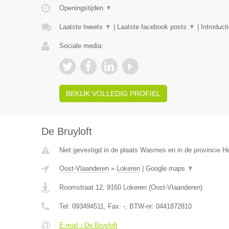
Openingstijden
▼
Laatste tweets
▼
|
Laatste facebook posts
▼
|
Introduct
Sociale media:
BEKIJK VOLLEDIG PROFIEL
De Bruyloft
Niet gevestigd in de plaats Wasmes en in de provincie 
Oost-Vlaanderen
»
Lokeren
|
Google maps
▼
Roomstraat 12
,
9160
Lokeren
(
Oost-Vlaanderen
)
Tel:
093494511
, Fax:
-
, BTW-nr:
0441872810
E-mail › De Bruyloft