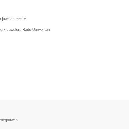
in juwelen met
▼
twerk Juwelen, Rado Uurwerken
Henegouwen.