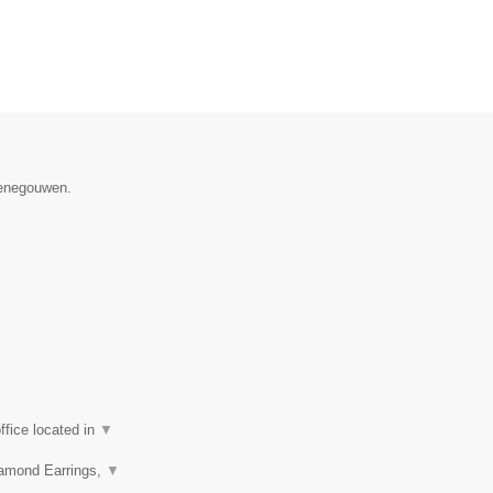
Henegouwen.
fice located in
▼
iamond Earrings,
▼