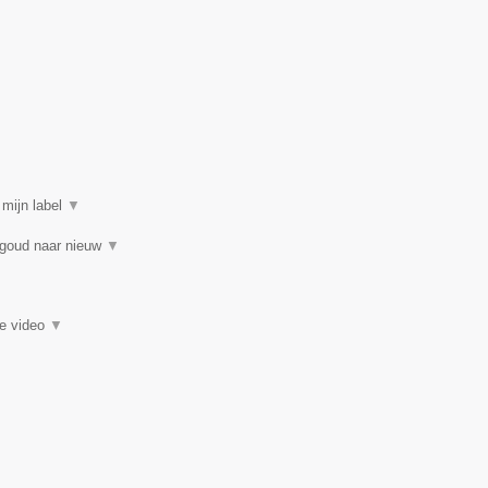
 mijn label
▼
 goud naar nieuw
▼
ie video
▼