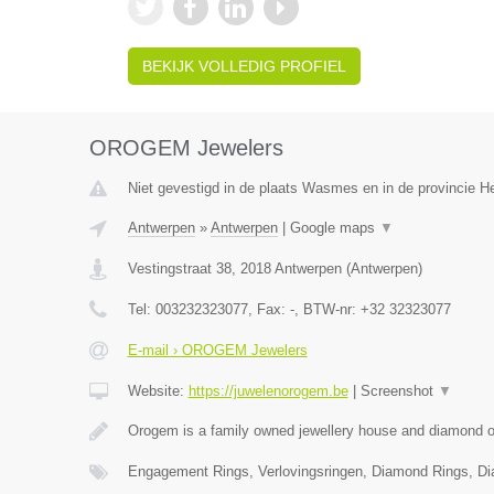
BEKIJK VOLLEDIG PROFIEL
OROGEM Jewelers
Niet gevestigd in de plaats Wasmes en in de provincie 
Antwerpen
»
Antwerpen
|
Google maps
▼
Vestingstraat 38
,
2018
Antwerpen
(
Antwerpen
)
Tel:
003232323077
, Fax:
-
, BTW-nr:
+32 32323077
E-mail › OROGEM Jewelers
Website:
https://juwelenorogem.be
|
Screenshot
▼
Orogem is a family owned jewellery house and diamond of
Engagement Rings, Verlovingsringen, Diamond Rings, D