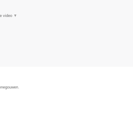
ie video
▼
Henegouwen.