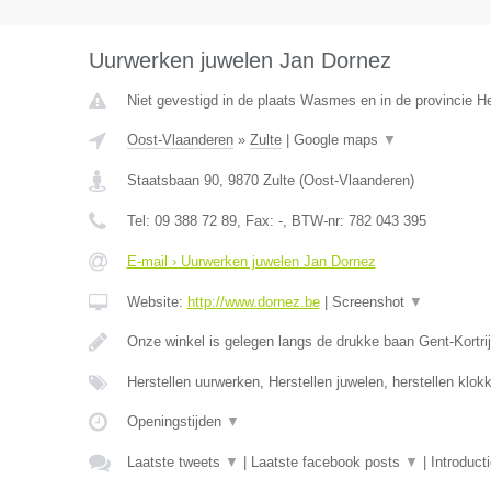
Uurwerken juwelen Jan Dornez
Niet gevestigd in de plaats Wasmes en in de provincie 
Oost-Vlaanderen
»
Zulte
|
Google maps
▼
Staatsbaan 90
,
9870
Zulte
(
Oost-Vlaanderen
)
Tel:
09 388 72 89
, Fax:
-
, BTW-nr:
782 043 395
E-mail › Uurwerken juwelen Jan Dornez
Website:
http://www.dornez.be
|
Screenshot
▼
Onze winkel is gelegen langs de drukke baan Gent-Kortrij
Herstellen uurwerken, Herstellen juwelen, herstellen klo
Openingstijden
▼
Laatste tweets
▼
|
Laatste facebook posts
▼
|
Introduct