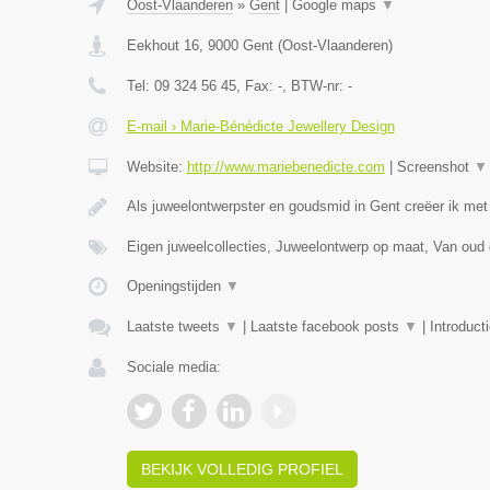
Oost-Vlaanderen
»
Gent
|
Google maps
▼
Eekhout 16
,
9000
Gent
(
Oost-Vlaanderen
)
Tel:
09 324 56 45
, Fax:
-
, BTW-nr:
-
E-mail › Marie-Bénédicte Jewellery Design
Website:
http://www.mariebenedicte.com
|
Screenshot
▼
Als juweelontwerpster en goudsmid in Gent creëer ik met
Eigen juweelcollecties, Juweelontwerp op maat, Van oud
Openingstijden
▼
Laatste tweets
▼
|
Laatste facebook posts
▼
|
Introduct
Sociale media:
BEKIJK VOLLEDIG PROFIEL