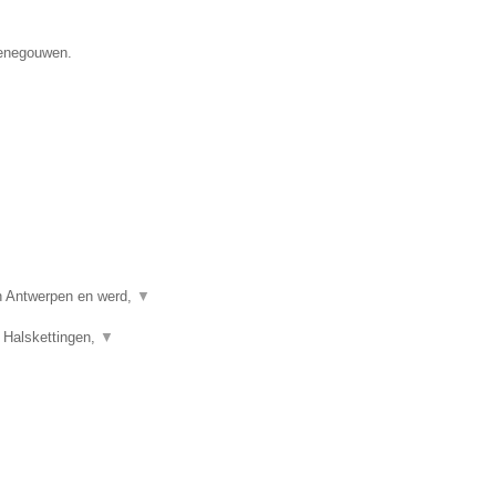
Henegouwen.
in Antwerpen en werd,
▼
 Halskettingen,
▼