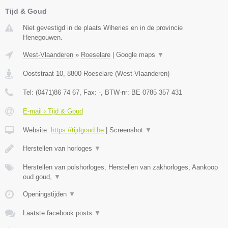
Tijd & Goud
Niet gevestigd in de plaats Wiheries en in de provincie
Henegouwen.
West-Vlaanderen
»
Roeselare
|
Google maps
▼
Ooststraat 10
,
8800
Roeselare
(
West-Vlaanderen
)
Tel:
(0471)86 74 67
, Fax:
-
, BTW-nr:
BE 0785 357 431
E-mail › Tijd & Goud
Website:
https://tijdgoud.be
|
Screenshot
▼
Herstellen van horloges
▼
Herstellen van polshorloges, Herstellen van zakhorloges, Aankoop
oud goud,
▼
Openingstijden
▼
Laatste facebook posts
▼