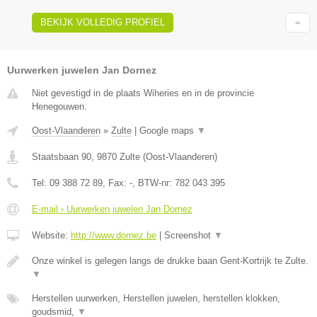
BEKIJK VOLLEDIG PROFIEL
Uurwerken juwelen Jan Dornez
Niet gevestigd in de plaats Wiheries en in de provincie
Henegouwen.
Oost-Vlaanderen
»
Zulte
|
Google maps
▼
Staatsbaan 90
,
9870
Zulte
(
Oost-Vlaanderen
)
Tel:
09 388 72 89
, Fax:
-
, BTW-nr:
782 043 395
E-mail › Uurwerken juwelen Jan Dornez
Website:
http://www.dornez.be
|
Screenshot
▼
Onze winkel is gelegen langs de drukke baan Gent-Kortrijk te Zulte.
▼
Herstellen uurwerken, Herstellen juwelen, herstellen klokken,
goudsmid,
▼