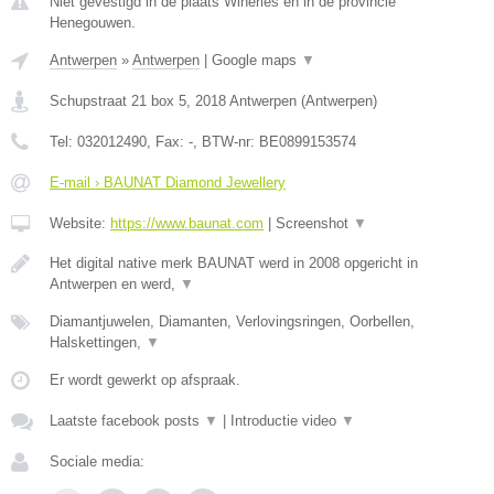
Niet gevestigd in de plaats Wiheries en in de provincie
Henegouwen.
Antwerpen
»
Antwerpen
|
Google maps
▼
Schupstraat 21 box 5
,
2018
Antwerpen
(
Antwerpen
)
Tel:
032012490
, Fax:
-
, BTW-nr:
BE0899153574
E-mail › BAUNAT Diamond Jewellery
Website:
https://www.baunat.com
|
Screenshot
▼
Het digital native merk BAUNAT werd in 2008 opgericht in
Antwerpen en werd,
▼
Diamantjuwelen, Diamanten, Verlovingsringen, Oorbellen,
Halskettingen,
▼
Er wordt gewerkt op afspraak.
Laatste facebook posts
▼
|
Introductie video
▼
Sociale media: