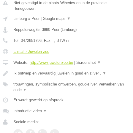
Niet gevestigd in de plaats Wiheries en in de provincie
Henegouwen.
Limburg
»
Peer
|
Google maps
▼
Reppelerweg75
,
3990
Peer
(
Limburg
)
Tel:
0472851796
, Fax:
-
, BTW-nr:
-
E-mail › Juwelen zee
Website:
http://www.juwelenzee.be
|
Screenshot
▼
Ik ontwerp en vervaardig juwelen in goud en zilver .
▼
trouwringen, symbolische ontwerpen, goud-zilver, verwerken van
oude
▼
Er wordt gewerkt op afspraak.
Introductie video
▼
Sociale media: