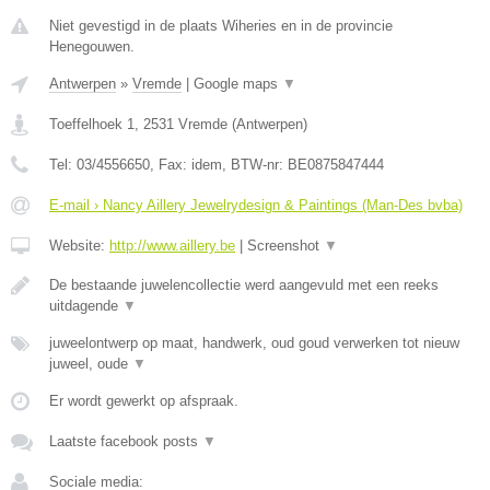
Niet gevestigd in de plaats Wiheries en in de provincie
Henegouwen.
Antwerpen
»
Vremde
|
Google maps
▼
Toeffelhoek 1
,
2531
Vremde
(
Antwerpen
)
Tel:
03/4556650
, Fax:
idem
, BTW-nr:
BE0875847444
E-mail › Nancy Aillery Jewelrydesign & Paintings (Man-Des bvba)
Website:
http://www.aillery.be
|
Screenshot
▼
De bestaande juwelencollectie werd aangevuld met een reeks
uitdagende
▼
juweelontwerp op maat, handwerk, oud goud verwerken tot nieuw
juweel, oude
▼
Er wordt gewerkt op afspraak.
Laatste facebook posts
▼
Sociale media: