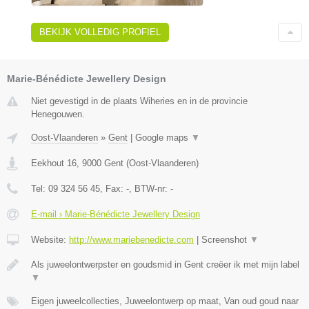
BEKIJK VOLLEDIG PROFIEL
Marie-Bénédicte Jewellery Design
Niet gevestigd in de plaats Wiheries en in de provincie
Henegouwen.
Oost-Vlaanderen
»
Gent
|
Google maps
▼
Eekhout 16
,
9000
Gent
(
Oost-Vlaanderen
)
Tel:
09 324 56 45
, Fax:
-
, BTW-nr:
-
E-mail › Marie-Bénédicte Jewellery Design
Website:
http://www.mariebenedicte.com
|
Screenshot
▼
Als juweelontwerpster en goudsmid in Gent creëer ik met mijn label
▼
Eigen juweelcollecties, Juweelontwerp op maat, Van oud goud naar