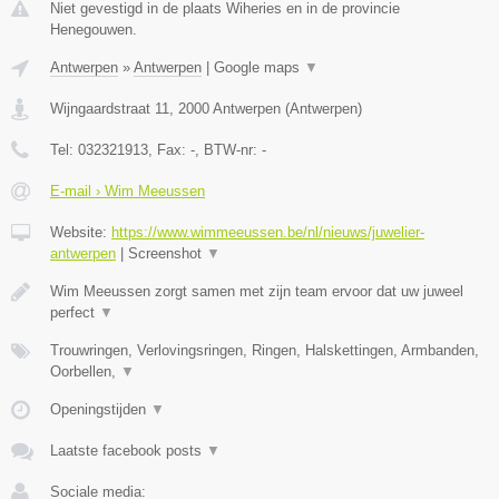
Niet gevestigd in de plaats Wiheries en in de provincie
Henegouwen.
Antwerpen
»
Antwerpen
|
Google maps
▼
Wijngaardstraat 11
,
2000
Antwerpen
(
Antwerpen
)
Tel:
032321913
, Fax:
-
, BTW-nr:
-
E-mail › Wim Meeussen
Website:
https://www.wimmeeussen.be/nl/nieuws/juwelier-
antwerpen
|
Screenshot
▼
Wim Meeussen zorgt samen met zijn team ervoor dat uw juweel
perfect
▼
Trouwringen, Verlovingsringen, Ringen, Halskettingen, Armbanden,
Oorbellen,
▼
Openingstijden
▼
Laatste facebook posts
▼
Sociale media: