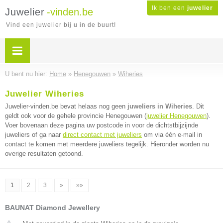
Ik ben een
juwelier
Juwelier
-vinden.be
Vind een juwelier bij u in de buurt!
U bent nu hier:
Home
»
Henegouwen
»
Wiheries
Juwelier Wiheries
Juwelier-vinden.be bevat helaas nog geen
juweliers in Wiheries
. Dit
geldt ook voor de gehele provincie Henegouwen (
juwelier Henegouwen
).
Voer bovenaan deze pagina uw postcode in voor de dichtstbijzijnde
juweliers of ga naar
direct contact met juweliers
om via één e-mail in
contact te komen met meerdere juweliers tegelijk. Hieronder worden nu
overige resultaten getoond.
1
2
3
»
»»
BAUNAT Diamond Jewellery