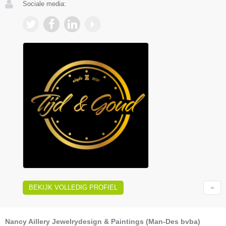
Sociale media:
BEKIJK VOLLEDIG PROFIEL
Nancy Aillery Jewelrydesign & Paintings (Man-Des bvba)