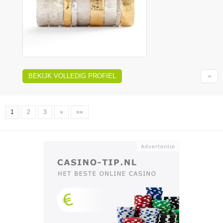
BEKIJK VOLLEDIG PROFIEL
1
2
3
»
»»