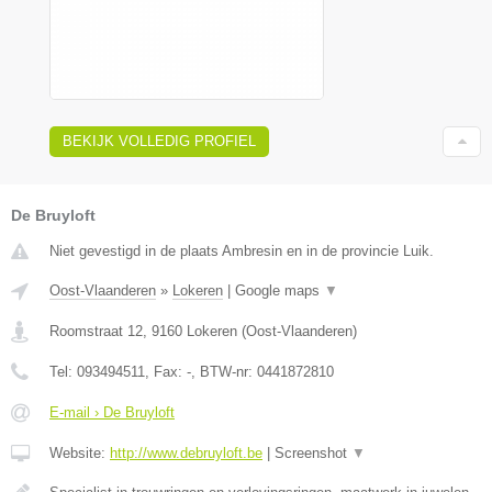
BEKIJK VOLLEDIG PROFIEL
De Bruyloft
Niet gevestigd in de plaats Ambresin en in de provincie Luik.
Oost-Vlaanderen
»
Lokeren
|
Google maps
▼
Roomstraat 12
,
9160
Lokeren
(
Oost-Vlaanderen
)
Tel:
093494511
, Fax:
-
, BTW-nr:
0441872810
E-mail › De Bruyloft
Website:
http://www.debruyloft.be
|
Screenshot
▼