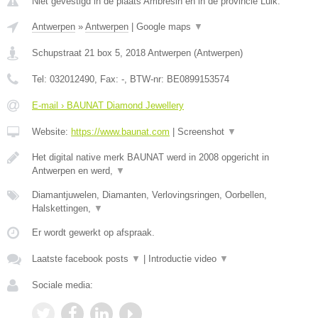
Niet gevestigd in de plaats Ambresin en in de provincie Luik.
Antwerpen
»
Antwerpen
|
Google maps
▼
Schupstraat 21 box 5
,
2018
Antwerpen
(
Antwerpen
)
Tel:
032012490
, Fax:
-
, BTW-nr:
BE0899153574
E-mail › BAUNAT Diamond Jewellery
Website:
https://www.baunat.com
|
Screenshot
▼
Het digital native merk BAUNAT werd in 2008 opgericht in
Antwerpen en werd,
▼
Diamantjuwelen, Diamanten, Verlovingsringen, Oorbellen,
Halskettingen,
▼
Er wordt gewerkt op afspraak.
Laatste facebook posts
▼
|
Introductie video
▼
Sociale media: