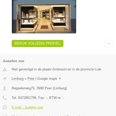
BEKIJK VOLLEDIG PROFIEL
Juwelen zee
Niet gevestigd in de plaats Ambresin en in de provincie Luik.
Limburg
»
Peer
|
Google maps
▼
Reppelerweg75
,
3990
Peer
(
Limburg
)
Tel:
0472851796
, Fax:
-
, BTW-nr:
-
E-mail › Juwelen zee