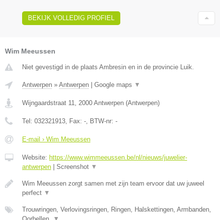
BEKIJK VOLLEDIG PROFIEL
Wim Meeussen
Niet gevestigd in de plaats Ambresin en in de provincie Luik.
Antwerpen
»
Antwerpen
|
Google maps
▼
Wijngaardstraat 11
,
2000
Antwerpen
(
Antwerpen
)
Tel:
032321913
, Fax:
-
, BTW-nr:
-
E-mail › Wim Meeussen
Website:
https://www.wimmeeussen.be/nl/nieuws/juwelier-
antwerpen
|
Screenshot
▼
Wim Meeussen zorgt samen met zijn team ervoor dat uw juweel
perfect
▼
Trouwringen, Verlovingsringen, Ringen, Halskettingen, Armbanden,
Oorbellen,
▼