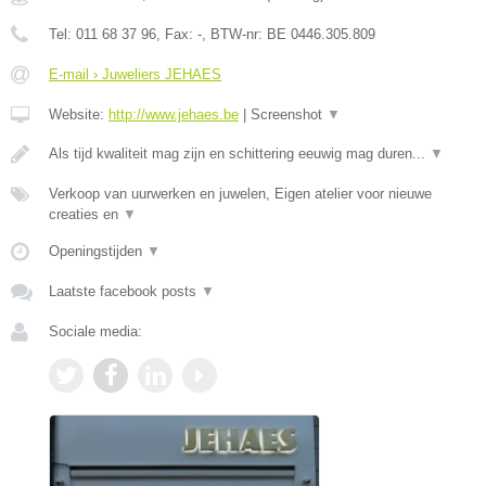
Tel:
011 68 37 96
, Fax:
-
, BTW-nr:
BE 0446.305.809
E-mail › Juweliers JEHAES
Website:
http://www.jehaes.be
|
Screenshot
▼
Als tijd kwaliteit mag zijn en schittering eeuwig mag duren...
▼
Verkoop van uurwerken en juwelen, Eigen atelier voor nieuwe
creaties en
▼
Openingstijden
▼
Laatste facebook posts
▼
Sociale media: