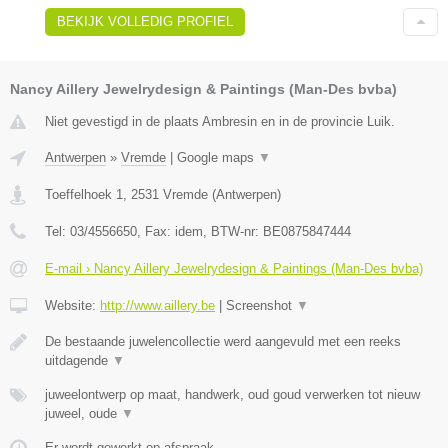
BEKIJK VOLLEDIG PROFIEL
Nancy Aillery Jewelrydesign & Paintings (Man-Des bvba)
Niet gevestigd in de plaats Ambresin en in de provincie Luik.
Antwerpen
»
Vremde
|
Google maps
▼
Toeffelhoek 1
,
2531
Vremde
(
Antwerpen
)
Tel:
03/4556650
, Fax:
idem
, BTW-nr:
BE0875847444
E-mail › Nancy Aillery Jewelrydesign & Paintings (Man-Des bvba)
Website:
http://www.aillery.be
|
Screenshot
▼
De bestaande juwelencollectie werd aangevuld met een reeks
uitdagende
▼
juweelontwerp op maat, handwerk, oud goud verwerken tot nieuw
juweel, oude
▼
Er wordt gewerkt op afspraak.