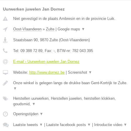
Uurwerken juwelen Jan Dornez
Niet gevestigd in de plaats Ambresin en in de provincie Luik.
Oost-Vlaanderen
»
Zulte
|
Google maps
▼
Staatsbaan 90
,
9870
Zulte
(
Oost-Vlaanderen
)
Tel:
09 388 72 89
, Fax:
-
, BTW-nr:
782 043 395
E-mail › Uurwerken juwelen Jan Dornez
Website:
http://www.dornez.be
|
Screenshot
▼
Onze winkel is gelegen langs de drukke baan Gent-Kortrijk te Zulte.
▼
Herstellen uurwerken, Herstellen juwelen, herstellen klokken,
goudsmid,
▼
Openingstijden
▼
Laatste tweets
▼
|
Laatste facebook posts
▼
|
Introductie video
▼