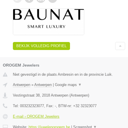
BEKIJK VOLLEDIG PROFIEL
OROGEM Jewelers
Niet gevestigd in de plaats Ambresin en in de provincie Luik.
Antwerpen
»
Antwerpen
|
Google maps
▼
Vestingstraat 38
,
2018
Antwerpen
(
Antwerpen
)
Tel:
003232323077
, Fax:
-
, BTW-nr:
+32 32323077
E-mail › OROGEM Jewelers
Website:
https://juwelenorogem.be
|
Screenshot
▼