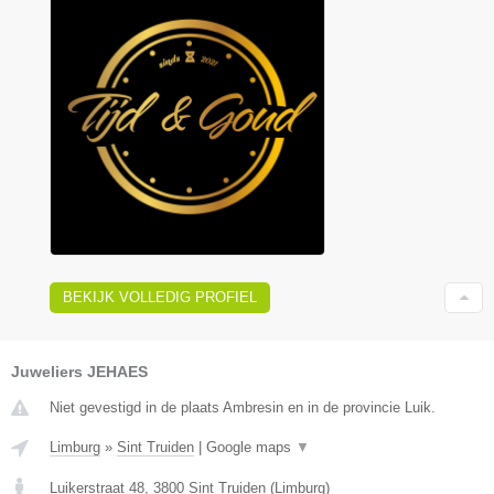
BEKIJK VOLLEDIG PROFIEL
Juweliers JEHAES
Niet gevestigd in de plaats Ambresin en in de provincie Luik.
Limburg
»
Sint Truiden
|
Google maps
▼
Luikerstraat 48
,
3800
Sint Truiden
(
Limburg
)