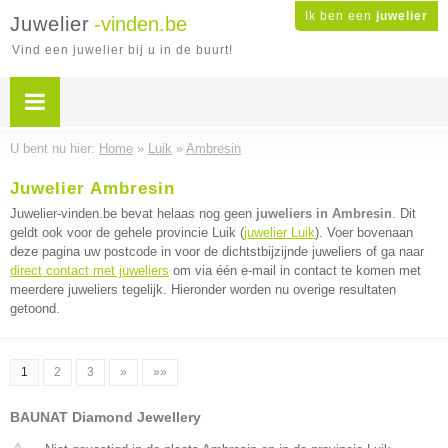
Ik ben een
juwelier
Juwelier
-vinden.be
Vind een juwelier bij u in de buurt!
U bent nu hier:
Home
»
Luik
»
Ambresin
Juwelier Ambresin
Juwelier-vinden.be bevat helaas nog geen
juweliers in Ambresin
. Dit
geldt ook voor de gehele provincie Luik (
juwelier Luik
). Voer bovenaan
deze pagina uw postcode in voor de dichtstbijzijnde juweliers of ga naar
direct contact met juweliers
om via één e-mail in contact te komen met
meerdere juweliers tegelijk. Hieronder worden nu overige resultaten
getoond.
1
2
3
»
»»
BAUNAT Diamond Jewellery