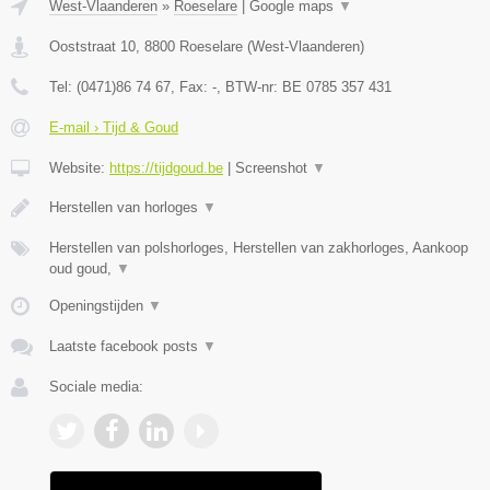
West-Vlaanderen
»
Roeselare
|
Google maps
▼
Ooststraat 10
,
8800
Roeselare
(
West-Vlaanderen
)
Tel:
(0471)86 74 67
, Fax:
-
, BTW-nr:
BE 0785 357 431
E-mail › Tijd & Goud
Website:
https://tijdgoud.be
|
Screenshot
▼
Herstellen van horloges
▼
Herstellen van polshorloges, Herstellen van zakhorloges, Aankoop
oud goud,
▼
Openingstijden
▼
Laatste facebook posts
▼
Sociale media: