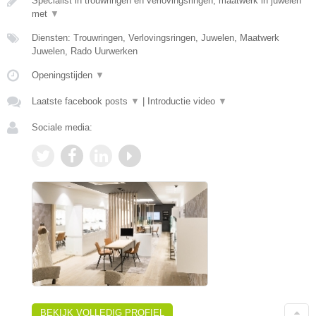
Specialist in trouwringen en verlovingsringen, maatwerk in juwelen
met
▼
Diensten: Trouwringen, Verlovingsringen, Juwelen, Maatwerk
Juwelen, Rado Uurwerken
Openingstijden
▼
Laatste facebook posts
▼
|
Introductie video
▼
Sociale media:
BEKIJK VOLLEDIG PROFIEL