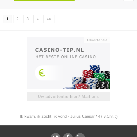
1
2
3
»
»»
Uw advertentie hier? Mail ons
Ik kwam, ik zocht, ik vond - Julius Caesar / 47 v.Chr. ;)