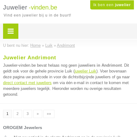
Ik ben een
juwelier
Juwelier
-vinden.be
Vind een juwelier bij u in de buurt!
U bent nu hier:
Home
»
Luik
»
Andrimont
Juwelier Andrimont
Juwelier-vinden.be bevat helaas nog geen
juweliers in Andrimont
. Dit
geldt ook voor de gehele provincie Luik (
juwelier Luik
). Voer bovenaan
deze pagina uw postcode in voor de dichtstbijzijnde juweliers of ga naar
direct contact met juweliers
om via één e-mail in contact te komen met
meerdere juweliers tegelijk. Hieronder worden nu overige resultaten
getoond.
1
2
3
»
»»
OROGEM Jewelers