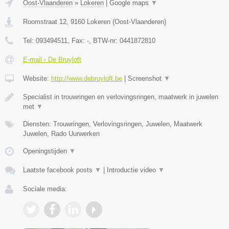
Oost-Vlaanderen
»
Lokeren
|
Google maps
▼
Roomstraat 12
,
9160
Lokeren
(
Oost-Vlaanderen
)
Tel:
093494511
, Fax:
-
, BTW-nr:
0441872810
E-mail › De Bruyloft
Website:
http://www.debruyloft.be
|
Screenshot
▼
Specialist in trouwringen en verlovingsringen, maatwerk in juwelen
met
▼
Diensten: Trouwringen, Verlovingsringen, Juwelen, Maatwerk
Juwelen, Rado Uurwerken
Openingstijden
▼
Laatste facebook posts
▼
|
Introductie video
▼
Sociale media: