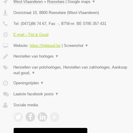
West-Vlaanderen
»
Roeselare
|
Google maps
▼
Ooststraat 10
,
8800
Roeselare
(
West-Vlaanderen
)
Tel:
(0471)86 74 67
, Fax:
-
, BTW-nr:
BE 0785 357 431
E-mail › Tijd & Goud
Website:
https://tijdgoud.be
|
Screenshot
▼
Herstellen van horloges
▼
Herstellen van polshorloges, Herstellen van zakhorloges, Aankoop
oud goud,
▼
Openingstijden
▼
Laatste facebook posts
▼
Sociale media: