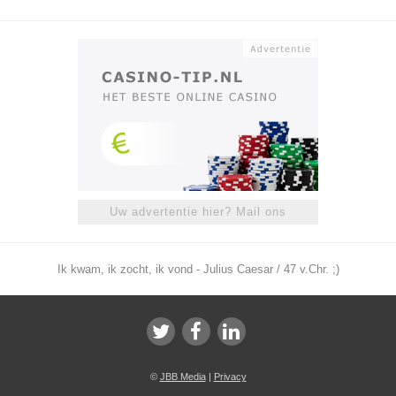
Uw advertentie hier? Mail ons
Ik kwam, ik zocht, ik vond - Julius Caesar / 47 v.Chr. ;)
©
JBB Media
|
Privacy