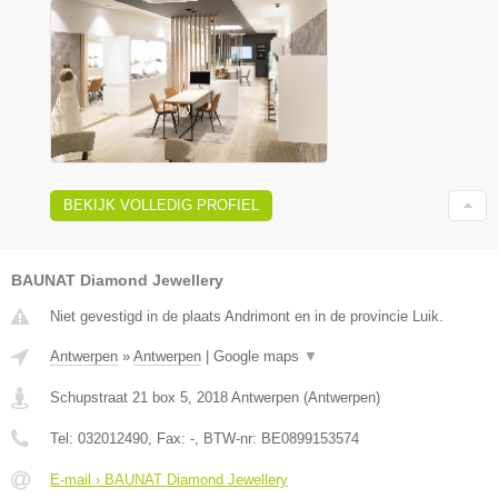
BEKIJK VOLLEDIG PROFIEL
BAUNAT Diamond Jewellery
Niet gevestigd in de plaats Andrimont en in de provincie Luik.
Antwerpen
»
Antwerpen
|
Google maps
▼
Schupstraat 21 box 5
,
2018
Antwerpen
(
Antwerpen
)
Tel:
032012490
, Fax:
-
, BTW-nr:
BE0899153574
E-mail › BAUNAT Diamond Jewellery