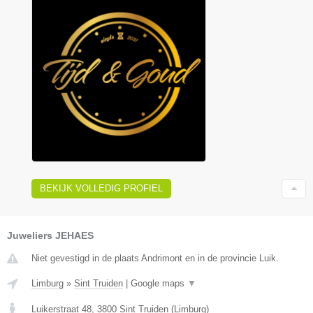
BEKIJK VOLLEDIG PROFIEL
Juweliers JEHAES
Niet gevestigd in de plaats Andrimont en in de provincie Luik.
Limburg
»
Sint Truiden
|
Google maps
▼
Luikerstraat 48
,
3800
Sint Truiden
(
Limburg
)