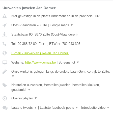
Uurwerken juwelen Jan Dornez
Niet gevestigd in de plaats Andrimont en in de provincie Luik.
Oost-Vlaanderen
»
Zulte
|
Google maps
▼
Staatsbaan 90
,
9870
Zulte
(
Oost-Vlaanderen
)
Tel:
09 388 72 89
, Fax:
-
, BTW-nr:
782 043 395
E-mail › Uurwerken juwelen Jan Dornez
Website:
http://www.dornez.be
|
Screenshot
▼
Onze winkel is gelegen langs de drukke baan Gent-Kortrijk te Zulte.
▼
Herstellen uurwerken, Herstellen juwelen, herstellen klokken,
goudsmid,
▼
Openingstijden
▼
Laatste tweets
▼
|
Laatste facebook posts
▼
|
Introductie video
▼