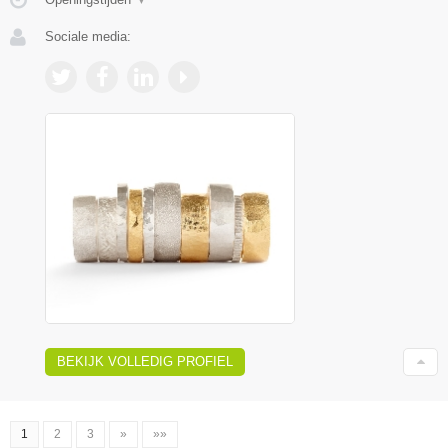
Sociale media:
BEKIJK VOLLEDIG PROFIEL
1
2
3
»
»»