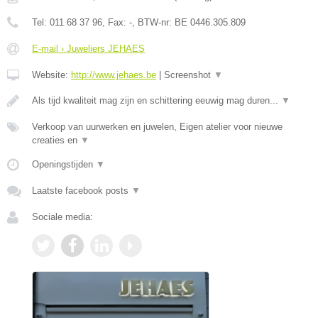
Tel:
011 68 37 96
, Fax:
-
, BTW-nr:
BE 0446.305.809
E-mail › Juweliers JEHAES
Website:
http://www.jehaes.be
|
Screenshot
▼
Als tijd kwaliteit mag zijn en schittering eeuwig mag duren...
▼
Verkoop van uurwerken en juwelen, Eigen atelier voor nieuwe
creaties en
▼
Openingstijden
▼
Laatste facebook posts
▼
Sociale media: