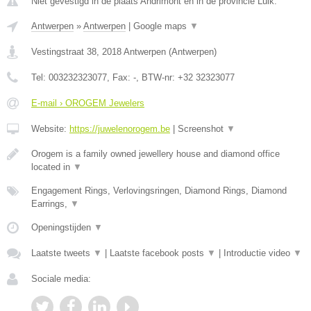
Niet gevestigd in de plaats Andrimont en in de provincie Luik.
Antwerpen
»
Antwerpen
|
Google maps
▼
Vestingstraat 38
,
2018
Antwerpen
(
Antwerpen
)
Tel:
003232323077
, Fax:
-
, BTW-nr:
+32 32323077
E-mail › OROGEM Jewelers
Website:
https://juwelenorogem.be
|
Screenshot
▼
Orogem is a family owned jewellery house and diamond office
located in
▼
Engagement Rings, Verlovingsringen, Diamond Rings, Diamond
Earrings,
▼
Openingstijden
▼
Laatste tweets
▼
|
Laatste facebook posts
▼
|
Introductie video
▼
Sociale media: