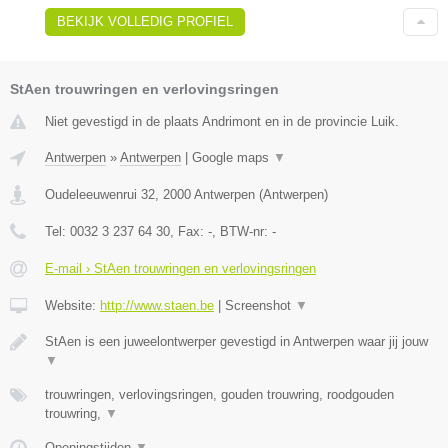
BEKIJK VOLLEDIG PROFIEL
StAen trouwringen en verlovingsringen
Niet gevestigd in de plaats Andrimont en in de provincie Luik.
Antwerpen
»
Antwerpen
|
Google maps
▼
Oudeleeuwenrui 32
,
2000
Antwerpen
(
Antwerpen
)
Tel:
0032 3 237 64 30
, Fax:
-
, BTW-nr:
-
E-mail › StAen trouwringen en verlovingsringen
Website:
http://www.staen.be
|
Screenshot
▼
StAen is een juweelontwerper gevestigd in Antwerpen waar jij jouw
▼
trouwringen, verlovingsringen, gouden trouwring, roodgouden
trouwring,
▼
Openingstijden
▼