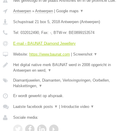
Niet gevestigd in de plaats Anthisnes en in de provincie Luik.
Antwerpen
»
Antwerpen
|
Google maps
▼
Schupstraat 21 box 5
,
2018
Antwerpen
(
Antwerpen
)
Tel:
032012490
, Fax:
-
, BTW-nr:
BE0899153574
E-mail › BAUNAT Diamond Jewellery
Website:
https://www.baunat.com
|
Screenshot
▼
Het digital native merk BAUNAT werd in 2008 opgericht in
Antwerpen en werd,
▼
Diamantjuwelen, Diamanten, Verlovingsringen, Oorbellen,
Halskettingen,
▼
Er wordt gewerkt op afspraak.
Laatste facebook posts
▼
|
Introductie video
▼
Sociale media: