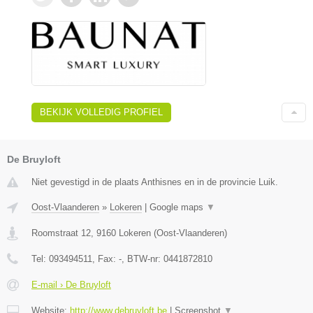
BEKIJK VOLLEDIG PROFIEL
De Bruyloft
Niet gevestigd in de plaats Anthisnes en in de provincie Luik.
Oost-Vlaanderen
»
Lokeren
|
Google maps
▼
Roomstraat 12
,
9160
Lokeren
(
Oost-Vlaanderen
)
Tel:
093494511
, Fax:
-
, BTW-nr:
0441872810
E-mail › De Bruyloft
Website:
http://www.debruyloft.be
|
Screenshot
▼