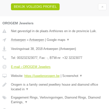
BEKIJK VOLLEDIG PROFIEL
OROGEM Jewelers
Niet gevestigd in de plaats Anthisnes en in de provincie Luik.
Antwerpen
»
Antwerpen
|
Google maps
▼
Vestingstraat 38
,
2018
Antwerpen
(
Antwerpen
)
Tel:
003232323077
, Fax:
-
, BTW-nr:
+32 32323077
E-mail › OROGEM Jewelers
Website:
https://juwelenorogem.be
|
Screenshot
▼
Orogem is a family owned jewellery house and diamond office
located in
▼
Engagement Rings, Verlovingsringen, Diamond Rings, Diamond
Earrings,
▼