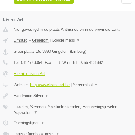
Livine-Art
Niet gevestigd in de plaats Anthisnes en in de provincie Luik.
Limburg
»
Gingelom
|
Google maps
▼
Groenplaats 15
,
3890
Gingelom
(
Limburg
)
Tel:
0494743054
, Fax:
-
, BTW-nr:
BE 0756.493.892
E-mail › Livine-Art
Website:
http://www.livine-art.be
|
Screenshot
▼
Handmade Silver
▼
Juwelen, Sieraden, Spirituele sieraden, Herinneringsjuwelen,
Asjuwelen,
▼
Openingstijden
▼
Laatste facebook posts
▼