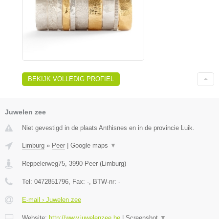
BEKIJK VOLLEDIG PROFIEL
Juwelen zee
Niet gevestigd in de plaats Anthisnes en in de provincie Luik.
Limburg
»
Peer
|
Google maps
▼
Reppelerweg75
,
3990
Peer
(
Limburg
)
Tel:
0472851796
, Fax:
-
, BTW-nr:
-
E-mail › Juwelen zee
Website:
http://www.juwelenzee.be
|
Screenshot
▼