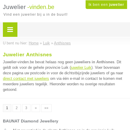
Ik ben een
juwelier
Juwelier
-vinden.be
Vind een juwelier bij u in de buurt!
U bent nu hier:
Home
»
Luik
»
Anthisnes
Juwelier Anthisnes
Juwelier-vinden.be bevat helaas nog geen
juweliers in Anthisnes
. Dit
geldt ook voor de gehele provincie Luik (
juwelier Luik
). Voer bovenaan
deze pagina uw postcode in voor de dichtstbijzijnde juweliers of ga naar
direct contact met juweliers
om via één e-mail in contact te komen met
meerdere juweliers tegelijk. Hieronder worden nu overige resultaten
getoond.
1
2
3
»
»»
BAUNAT Diamond Jewellery