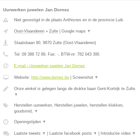
Uurwerken juwelen Jan Dornez
Niet gevestigd in de plaats Anthisnes en in de provincie Luik.
Oost-Vlaanderen
»
Zulte
|
Google maps
▼
Staatsbaan 90
,
9870
Zulte
(
Oost-Vlaanderen
)
Tel:
09 388 72 89
, Fax:
-
, BTW-nr:
782 043 395
E-mail › Uurwerken juwelen Jan Dornez
Website:
http://www.dornez.be
|
Screenshot
▼
Onze winkel is gelegen langs de drukke baan Gent-Kortrijk te Zulte.
▼
Herstellen uurwerken, Herstellen juwelen, herstellen klokken,
goudsmid,
▼
Openingstijden
▼
Laatste tweets
▼
|
Laatste facebook posts
▼
|
Introductie video
▼