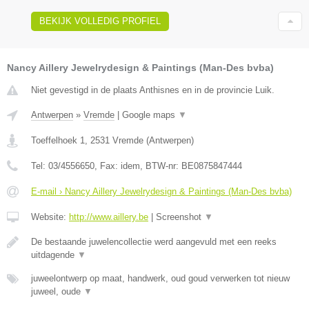
BEKIJK VOLLEDIG PROFIEL
Nancy Aillery Jewelrydesign & Paintings (Man-Des bvba)
Niet gevestigd in de plaats Anthisnes en in de provincie Luik.
Antwerpen
»
Vremde
|
Google maps
▼
Toeffelhoek 1
,
2531
Vremde
(
Antwerpen
)
Tel:
03/4556650
, Fax:
idem
, BTW-nr:
BE0875847444
E-mail › Nancy Aillery Jewelrydesign & Paintings (Man-Des bvba)
Website:
http://www.aillery.be
|
Screenshot
▼
De bestaande juwelencollectie werd aangevuld met een reeks
uitdagende
▼
juweelontwerp op maat, handwerk, oud goud verwerken tot nieuw
juweel, oude
▼