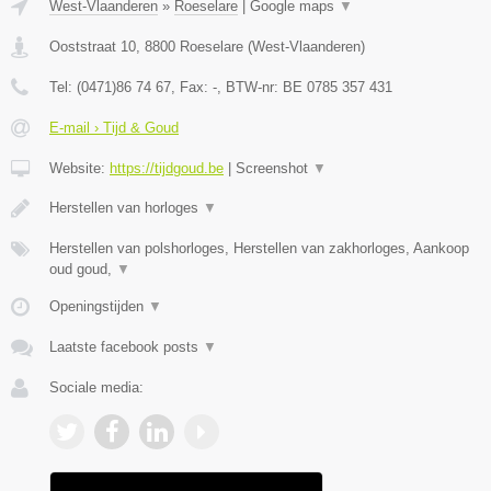
West-Vlaanderen
»
Roeselare
|
Google maps
▼
Ooststraat 10
,
8800
Roeselare
(
West-Vlaanderen
)
Tel:
(0471)86 74 67
, Fax:
-
, BTW-nr:
BE 0785 357 431
E-mail › Tijd & Goud
Website:
https://tijdgoud.be
|
Screenshot
▼
Herstellen van horloges
▼
Herstellen van polshorloges, Herstellen van zakhorloges, Aankoop
oud goud,
▼
Openingstijden
▼
Laatste facebook posts
▼
Sociale media: