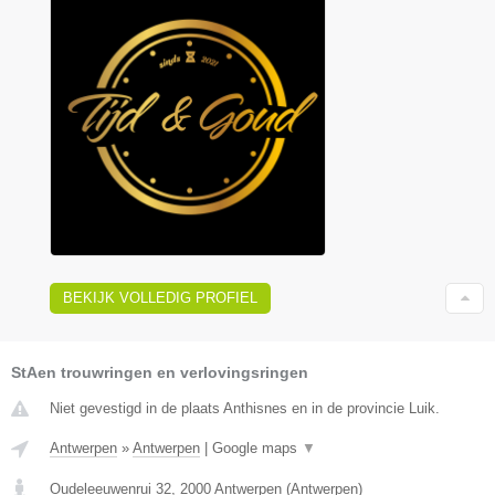
BEKIJK VOLLEDIG PROFIEL
StAen trouwringen en verlovingsringen
Niet gevestigd in de plaats Anthisnes en in de provincie Luik.
Antwerpen
»
Antwerpen
|
Google maps
▼
Oudeleeuwenrui 32
,
2000
Antwerpen
(
Antwerpen
)