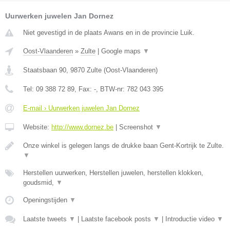
Uurwerken juwelen Jan Dornez
Niet gevestigd in de plaats Awans en in de provincie Luik.
Oost-Vlaanderen
»
Zulte
|
Google maps
▼
Staatsbaan 90
,
9870
Zulte
(
Oost-Vlaanderen
)
Tel:
09 388 72 89
, Fax:
-
, BTW-nr:
782 043 395
E-mail › Uurwerken juwelen Jan Dornez
Website:
http://www.dornez.be
|
Screenshot
▼
Onze winkel is gelegen langs de drukke baan Gent-Kortrijk te Zulte.
▼
Herstellen uurwerken, Herstellen juwelen, herstellen klokken,
goudsmid,
▼
Openingstijden
▼
Laatste tweets
▼
|
Laatste facebook posts
▼
|
Introductie video
▼