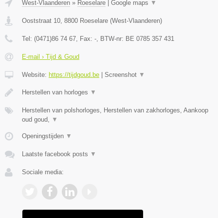
West-Vlaanderen
»
Roeselare
|
Google maps
▼
Ooststraat 10
,
8800
Roeselare
(
West-Vlaanderen
)
Tel:
(0471)86 74 67
, Fax:
-
, BTW-nr:
BE 0785 357 431
E-mail › Tijd & Goud
Website:
https://tijdgoud.be
|
Screenshot
▼
Herstellen van horloges
▼
Herstellen van polshorloges, Herstellen van zakhorloges, Aankoop
oud goud,
▼
Openingstijden
▼
Laatste facebook posts
▼
Sociale media: