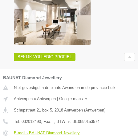
BEKIJK VOLLEDIG PROFIEL
BAUNAT Diamond Jewellery
Niet gevestigd in de plaats Awans en in de provincie Luik.
Antwerpen
»
Antwerpen
|
Google maps
▼
Schupstraat 21 box 5
,
2018
Antwerpen
(
Antwerpen
)
Tel:
032012490
, Fax:
-
, BTW-nr:
BE0899153574
E-mail › BAUNAT Diamond Jewellery