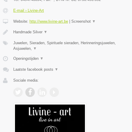
E-mail › Livine-Art
Website:
http://www.livine-art.be
|
Screenshot
▼
Handmade Silver
▼
Juwelen, Sieraden, Spirituele sieraden, Herinneringsjuwelen,
Asjuwelen,
▼
Openingstijden
▼
Laatste facebook posts
▼
Sociale media: