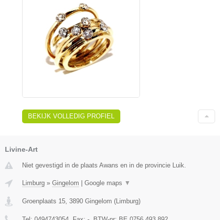
BEKIJK VOLLEDIG PROFIEL
Livine-Art
Niet gevestigd in de plaats Awans en in de provincie Luik.
Limburg
»
Gingelom
|
Google maps
▼
Groenplaats 15
,
3890
Gingelom
(
Limburg
)
Tel:
0494743054
, Fax:
-
, BTW-nr:
BE 0756.493.892