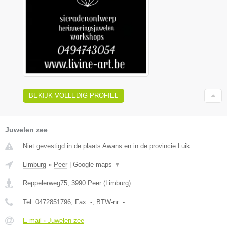
BEKIJK VOLLEDIG PROFIEL
Juwelen zee
Niet gevestigd in de plaats Awans en in de provincie Luik.
Limburg
»
Peer
|
Google maps
▼
Reppelerweg75
,
3990
Peer
(
Limburg
)
Tel:
0472851796
, Fax:
-
, BTW-nr:
-
E-mail › Juwelen zee