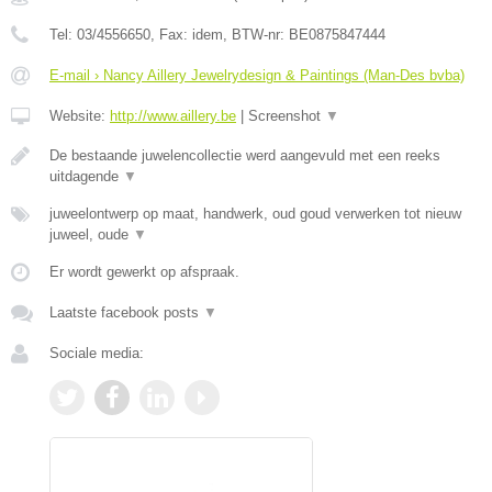
Tel:
03/4556650
, Fax:
idem
, BTW-nr:
BE0875847444
E-mail › Nancy Aillery Jewelrydesign & Paintings (Man-Des bvba)
Website:
http://www.aillery.be
|
Screenshot
▼
De bestaande juwelencollectie werd aangevuld met een reeks
uitdagende
▼
juweelontwerp op maat, handwerk, oud goud verwerken tot nieuw
juweel, oude
▼
Er wordt gewerkt op afspraak.
Laatste facebook posts
▼
Sociale media: