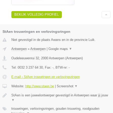
BEKIJK VOLLEDIG PROFIEL
StAen trouwringen en verlovingsringen
Niet gevestigd in de plaats Awans en in de provincie Luik.
Antwerpen
»
Antwerpen
|
Google maps
▼
Oudeleeuwenrui 32
,
2000
Antwerpen
(
Antwerpen
)
Tel:
0032 3 237 64 30
, Fax:
-
, BTW-nr:
-
E-mail › StAen trouwringen en verlovingsringen
Website:
http://www.staen.be
|
Screenshot
▼
StAen is een juweelontwerper gevestigd in Antwerpen waar jij jouw
▼
trouwringen, verlovingsringen, gouden trouwring, roodgouden