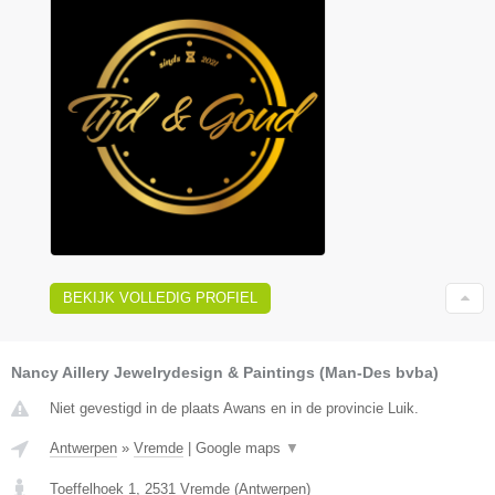
BEKIJK VOLLEDIG PROFIEL
Nancy Aillery Jewelrydesign & Paintings (Man-Des bvba)
Niet gevestigd in de plaats Awans en in de provincie Luik.
Antwerpen
»
Vremde
|
Google maps
▼
Toeffelhoek 1
,
2531
Vremde
(
Antwerpen
)