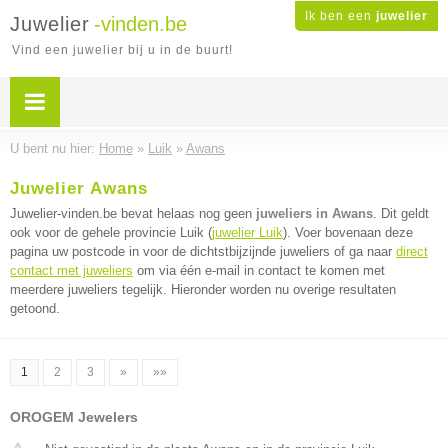
Ik ben een
juwelier
Juwelier
-vinden.be
Vind een juwelier bij u in de buurt!
U bent nu hier:
Home
»
Luik
»
Awans
Juwelier Awans
Juwelier-vinden.be bevat helaas nog geen
juweliers in Awans
. Dit geldt
ook voor de gehele provincie Luik (
juwelier Luik
). Voer bovenaan deze
pagina uw postcode in voor de dichtstbijzijnde juweliers of ga naar
direct
contact met juweliers
om via één e-mail in contact te komen met
meerdere juweliers tegelijk. Hieronder worden nu overige resultaten
getoond.
1
2
3
»
»»
OROGEM Jewelers