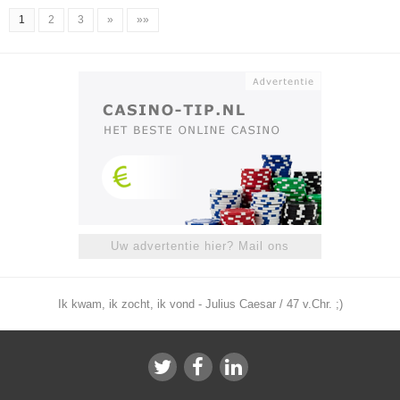
1
2
3
»
»»
Uw advertentie hier? Mail ons
Ik kwam, ik zocht, ik vond - Julius Caesar / 47 v.Chr. ;)