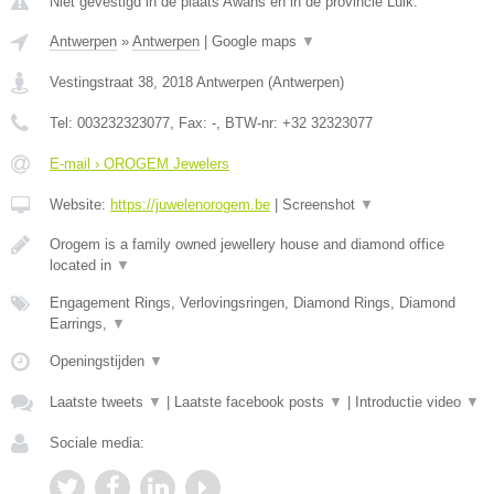
Niet gevestigd in de plaats Awans en in de provincie Luik.
Antwerpen
»
Antwerpen
|
Google maps
▼
Vestingstraat 38
,
2018
Antwerpen
(
Antwerpen
)
Tel:
003232323077
, Fax:
-
, BTW-nr:
+32 32323077
E-mail › OROGEM Jewelers
Website:
https://juwelenorogem.be
|
Screenshot
▼
Orogem is a family owned jewellery house and diamond office
located in
▼
Engagement Rings, Verlovingsringen, Diamond Rings, Diamond
Earrings,
▼
Openingstijden
▼
Laatste tweets
▼
|
Laatste facebook posts
▼
|
Introductie video
▼
Sociale media: