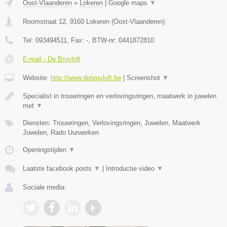
Oost-Vlaanderen
»
Lokeren
|
Google maps
▼
Roomstraat 12
,
9160
Lokeren
(
Oost-Vlaanderen
)
Tel:
093494511
, Fax:
-
, BTW-nr:
0441872810
E-mail › De Bruyloft
Website:
http://www.debruyloft.be
|
Screenshot
▼
Specialist in trouwringen en verlovingsringen, maatwerk in juwelen
met
▼
Diensten: Trouwringen, Verlovingsringen, Juwelen, Maatwerk
Juwelen, Rado Uurwerken
Openingstijden
▼
Laatste facebook posts
▼
|
Introductie video
▼
Sociale media: