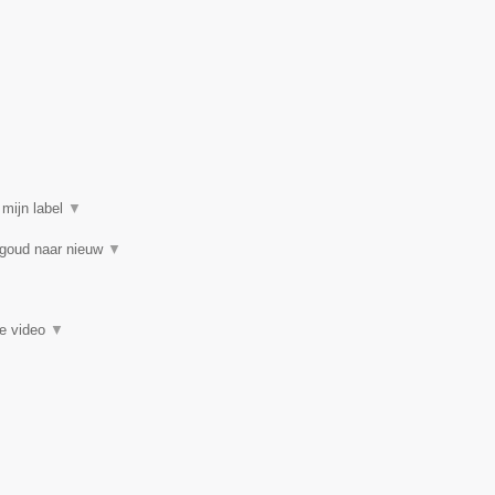
 mijn label
▼
 goud naar nieuw
▼
ie video
▼