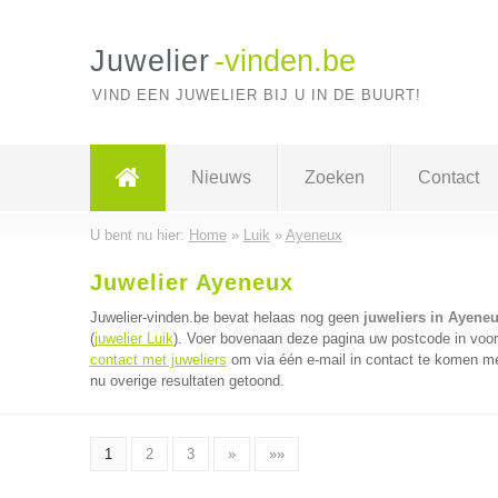
Juwelier
-vinden.be
VIND EEN JUWELIER BIJ U IN DE BUURT!
Nieuws
Zoeken
Contact
U bent nu hier:
Home
»
Luik
»
Ayeneux
Juwelier Ayeneux
Juwelier-vinden.be bevat helaas nog geen
juweliers in Ayene
(
juwelier Luik
). Voer bovenaan deze pagina uw postcode in voor d
contact met juweliers
om via één e-mail in contact te komen met
nu overige resultaten getoond.
1
2
3
»
»»