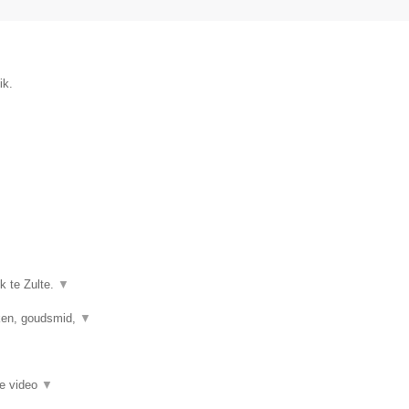
ik.
k te Zulte.
▼
kken, goudsmid,
▼
ie video
▼