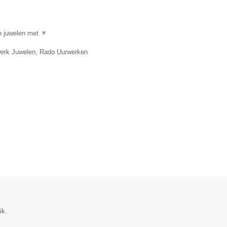
in juwelen met
▼
twerk Juwelen, Rado Uurwerken
ik.