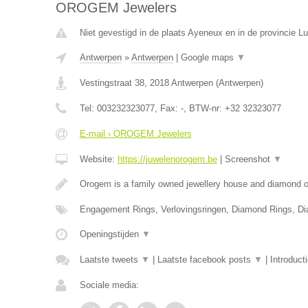
OROGEM Jewelers
Niet gevestigd in de plaats Ayeneux en in de provincie Lu
Antwerpen
»
Antwerpen
|
Google maps
▼
Vestingstraat 38
,
2018
Antwerpen
(
Antwerpen
)
Tel:
003232323077
, Fax:
-
, BTW-nr:
+32 32323077
E-mail › OROGEM Jewelers
Website:
https://juwelenorogem.be
|
Screenshot
▼
Orogem is a family owned jewellery house and diamond of
Engagement Rings, Verlovingsringen, Diamond Rings, D
Openingstijden
▼
Laatste tweets
▼
|
Laatste facebook posts
▼
|
Introduct
Sociale media: