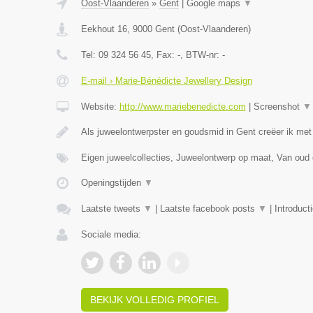
Oost-Vlaanderen
»
Gent
|
Google maps
▼
Eekhout 16
,
9000
Gent
(
Oost-Vlaanderen
)
Tel:
09 324 56 45
, Fax:
-
, BTW-nr:
-
E-mail › Marie-Bénédicte Jewellery Design
Website:
http://www.mariebenedicte.com
|
Screenshot
▼
Als juweelontwerpster en goudsmid in Gent creëer ik met
Eigen juweelcollecties, Juweelontwerp op maat, Van oud
Openingstijden
▼
Laatste tweets
▼
|
Laatste facebook posts
▼
|
Introduct
Sociale media:
BEKIJK VOLLEDIG PROFIEL