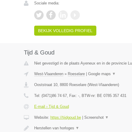
Sociale media:
BEKIJK VOLLEDIG PROFIEL
Tijd & Goud
Niet gevestigd in de plaats Ayeneux en in de provincie Lu
West-Vlaanderen
»
Roeselare
|
Google maps
▼
Ooststraat 10
,
8800
Roeselare
(
West-Vlaanderen
)
Tel:
(0471)86 74 67
, Fax:
-
, BTW-nr:
BE 0785 357 431
E-mail › Tijd & Goud
Website:
https://tijdgoud.be
|
Screenshot
▼
Herstellen van horloges
▼