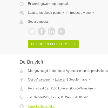
Er wordt gewerkt op afspraak.
Laatste facebook posts
▼
|
Introductie video
▼
Sociale media:
BEKIJK VOLLEDIG PROFIEL
De Bruyloft
Niet gevestigd in de plaats Ayeneux en in de provincie Lu
Oost-Vlaanderen
»
Lokeren
|
Google maps
▼
Roomstraat 12
,
9160
Lokeren
(
Oost-Vlaanderen
)
Tel:
093494511
, Fax:
-
, BTW-nr:
0441872810
E-mail › De Bruyloft