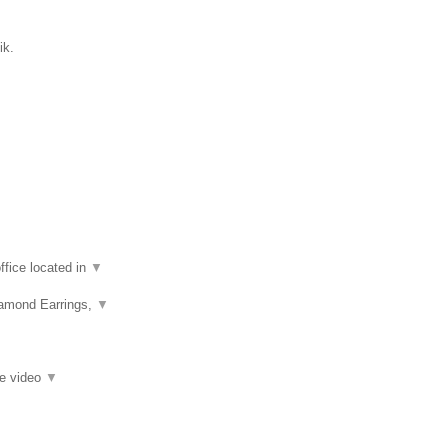
ik.
fice located in
▼
iamond Earrings,
▼
ie video
▼