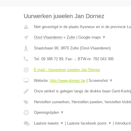
Uurwerken juwelen Jan Dornez
Niet gevestigd in de plaats Ayeneux en in de provincie Lu
Oost-Vlaanderen
»
Zulte
|
Google maps
▼
Staatsbaan 90
,
9870
Zulte
(
Oost-Vlaanderen
)
Tel:
09 388 72 89
, Fax:
-
, BTW-nr:
782 043 395
E-mail › Uurwerken juwelen Jan Dornez
Website:
http://www.dornez.be
|
Screenshot
▼
Onze winkel is gelegen langs de drukke baan Gent-Kortrij
Herstellen uurwerken, Herstellen juwelen, herstellen klo
Openingstijden
▼
Laatste tweets
▼
|
Laatste facebook posts
▼
|
Introduct