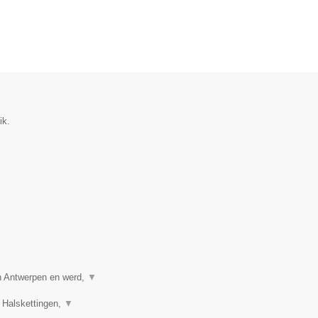
ik.
in Antwerpen en werd,
▼
 Halskettingen,
▼