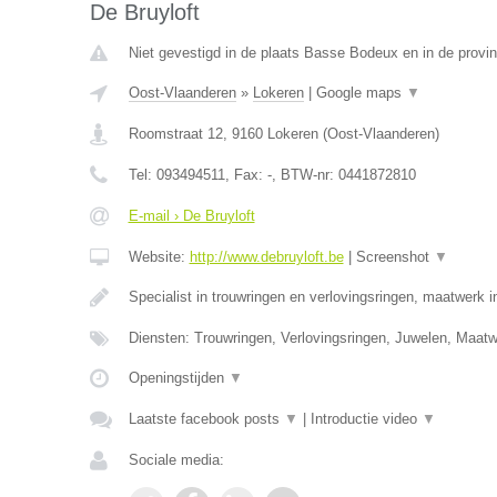
De Bruyloft
Niet gevestigd in de plaats Basse Bodeux en in de provin
Oost-Vlaanderen
»
Lokeren
|
Google maps
▼
Roomstraat 12
,
9160
Lokeren
(
Oost-Vlaanderen
)
Tel:
093494511
, Fax:
-
, BTW-nr:
0441872810
E-mail › De Bruyloft
Website:
http://www.debruyloft.be
|
Screenshot
▼
Specialist in trouwringen en verlovingsringen, maatwerk 
Diensten: Trouwringen, Verlovingsringen, Juwelen, Maa
Openingstijden
▼
Laatste facebook posts
▼
|
Introductie video
▼
Sociale media: