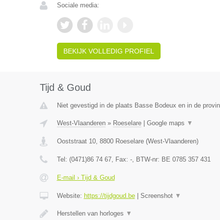
Sociale media:
BEKIJK VOLLEDIG PROFIEL
Tijd & Goud
Niet gevestigd in de plaats Basse Bodeux en in de provin
West-Vlaanderen
»
Roeselare
|
Google maps
▼
Ooststraat 10
,
8800
Roeselare
(
West-Vlaanderen
)
Tel:
(0471)86 74 67
, Fax:
-
, BTW-nr:
BE 0785 357 431
E-mail › Tijd & Goud
Website:
https://tijdgoud.be
|
Screenshot
▼
Herstellen van horloges
▼