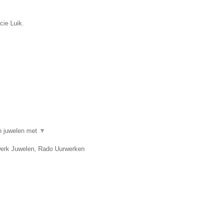
cie Luik.
in juwelen met
▼
twerk Juwelen, Rado Uurwerken