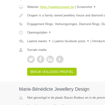
Website:
https://juwelenorogem.be
|
Screenshot
▼
Orogem is a family owned jewellery house and diamond of
Engagement Rings, Verlovingsringen, Diamond Rings, D
Openingstijden
▼
Laatste tweets
▼
|
Laatste facebook posts
▼
|
Introduct
Sociale media:
BEKIJK VOLLEDIG PROFIEL
Marie-Bénédicte Jewellery Design
Niet gevestigd in de plaats Basse Bodeux en in de provin