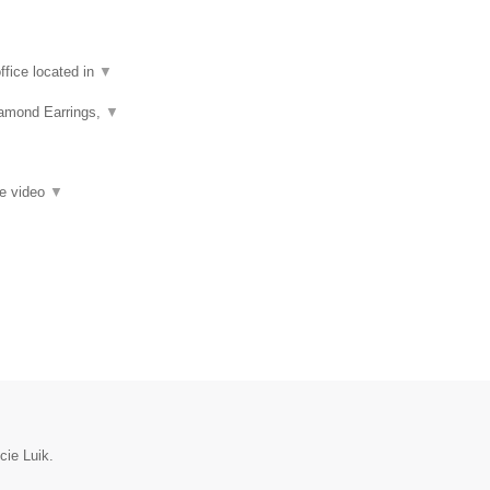
fice located in
▼
iamond Earrings,
▼
ie video
▼
cie Luik.