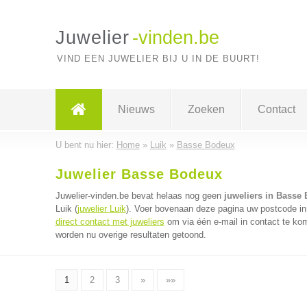
Juwelier
-vinden.be
VIND EEN JUWELIER BIJ U IN DE BUURT!
Nieuws
Zoeken
Contact
U bent nu hier:
Home
»
Luik
»
Basse Bodeux
Juwelier Basse Bodeux
Juwelier-vinden.be bevat helaas nog geen
juweliers in Basse
Luik (
juwelier Luik
). Voer bovenaan deze pagina uw postcode in v
direct contact met juweliers
om via één e-mail in contact te kom
worden nu overige resultaten getoond.
1
2
3
»
»»