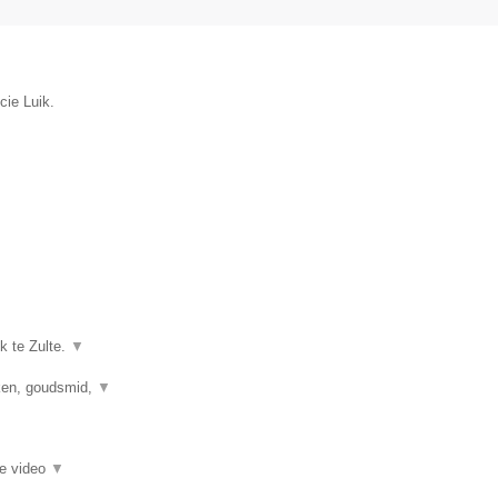
cie Luik.
k te Zulte.
▼
kken, goudsmid,
▼
ie video
▼