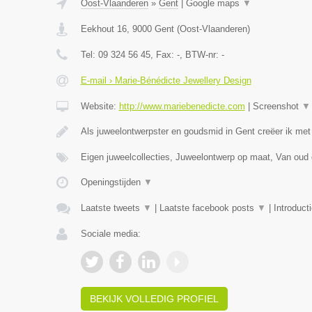
Oost-Vlaanderen
»
Gent
|
Google maps
▼
Eekhout 16
,
9000
Gent
(
Oost-Vlaanderen
)
Tel:
09 324 56 45
, Fax:
-
, BTW-nr:
-
E-mail › Marie-Bénédicte Jewellery Design
Website:
http://www.mariebenedicte.com
|
Screenshot
▼
Als juweelontwerpster en goudsmid in Gent creëer ik met
Eigen juweelcollecties, Juweelontwerp op maat, Van oud
Openingstijden
▼
Laatste tweets
▼
|
Laatste facebook posts
▼
|
Introduct
Sociale media:
BEKIJK VOLLEDIG PROFIEL