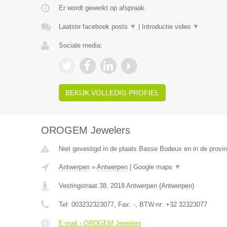
Er wordt gewerkt op afspraak.
Laatste facebook posts
▼
|
Introductie video
▼
Sociale media:
BEKIJK VOLLEDIG PROFIEL
OROGEM Jewelers
Niet gevestigd in de plaats Basse Bodeux en in de provin
Antwerpen
»
Antwerpen
|
Google maps
▼
Vestingstraat 38
,
2018
Antwerpen
(
Antwerpen
)
Tel:
003232323077
, Fax:
-
, BTW-nr:
+32 32323077
E-mail › OROGEM Jewelers