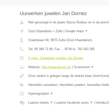
Uurwerken juwelen Jan Dornez
Niet gevestigd in de plaats Basse Bodeux en in de provin
Oost-Vlaanderen
»
Zulte
|
Google maps
▼
Staatsbaan 90
,
9870
Zulte
(
Oost-Vlaanderen
)
Tel:
09 388 72 89
, Fax:
-
, BTW-nr:
782 043 395
E-mail › Uurwerken juwelen Jan Dornez
Website:
http://www.dornez.be
|
Screenshot
▼
Onze winkel is gelegen langs de drukke baan Gent-Kortrij
Herstellen uurwerken, Herstellen juwelen, herstellen klo
Openingstijden
▼
Laatste tweets
▼
|
Laatste facebook posts
▼
|
Introduct