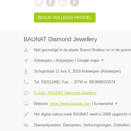
BEKIJK VOLLEDIG PROFIEL
BAUNAT Diamond Jewellery
Niet gevestigd in de plaats Basse Bodeux en in de provin
Antwerpen
»
Antwerpen
|
Google maps
▼
Schupstraat 21 box 5
,
2018
Antwerpen
(
Antwerpen
)
Tel:
032012490
, Fax:
-
, BTW-nr:
BE0899153574
E-mail › BAUNAT Diamond Jewellery
Website:
https://www.baunat.com
|
Screenshot
▼
Het digital native merk BAUNAT werd in 2008 opgericht 
Diamantjuwelen, Diamanten, Verlovingsringen, Oorbellen,