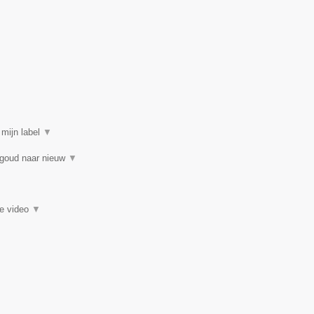
 mijn label
▼
 goud naar nieuw
▼
ie video
▼