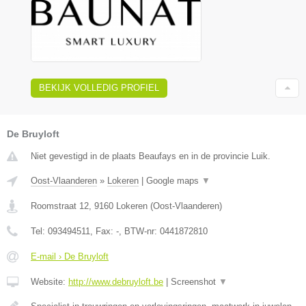
BEKIJK VOLLEDIG PROFIEL
De Bruyloft
Niet gevestigd in de plaats Beaufays en in de provincie Luik.
Oost-Vlaanderen
»
Lokeren
|
Google maps
▼
Roomstraat 12
,
9160
Lokeren
(
Oost-Vlaanderen
)
Tel:
093494511
, Fax:
-
, BTW-nr:
0441872810
E-mail › De Bruyloft
Website:
http://www.debruyloft.be
|
Screenshot
▼