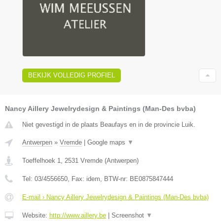
BEKIJK VOLLEDIG PROFIEL
Nancy Aillery Jewelrydesign & Paintings (Man-Des bvba)
Niet gevestigd in de plaats Beaufays en in de provincie Luik.
Antwerpen
»
Vremde
|
Google maps
▼
Toeffelhoek 1
,
2531
Vremde
(
Antwerpen
)
Tel:
03/4556650
, Fax:
idem
, BTW-nr:
BE0875847444
E-mail › Nancy Aillery Jewelrydesign & Paintings (Man-Des bvba)
Website:
http://www.aillery.be
|
Screenshot
▼