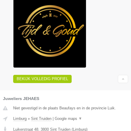
BEKIJK VOLLEDIG PROFIEL
Juweliers JEHAES
Niet gevestigd in de plaats Beaufays en in de provincie Luik.
Limburg
»
Sint Truiden
|
Google maps
▼
Luikerstraat 48
,
3800
Sint Truiden
(
Limburg
)