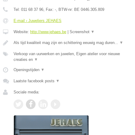
Tel:
011 68 37 96
, Fax:
-
, BTW-nr:
BE 0446.305.809
E-mail › Juweliers JEHAES
Website:
http://www.jehaes.be
|
Screenshot
▼
Als tijd kwaliteit mag zijn en schittering eeuwig mag duren...
▼
Verkoop van uurwerken en juwelen, Eigen atelier voor nieuwe
creaties en
▼
Openingstijden
▼
Laatste facebook posts
▼
Sociale media: