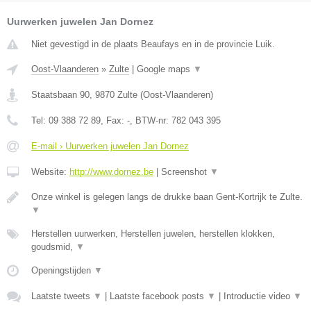
Uurwerken juwelen Jan Dornez
Niet gevestigd in de plaats Beaufays en in de provincie Luik.
Oost-Vlaanderen
»
Zulte
|
Google maps
▼
Staatsbaan 90
,
9870
Zulte
(
Oost-Vlaanderen
)
Tel:
09 388 72 89
, Fax:
-
, BTW-nr:
782 043 395
E-mail › Uurwerken juwelen Jan Dornez
Website:
http://www.dornez.be
|
Screenshot
▼
Onze winkel is gelegen langs de drukke baan Gent-Kortrijk te Zulte.
▼
Herstellen uurwerken, Herstellen juwelen, herstellen klokken,
goudsmid,
▼
Openingstijden
▼
Laatste tweets
▼
|
Laatste facebook posts
▼
|
Introductie video
▼