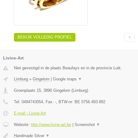
BEKIJK VOLLEDIG PROFIEL
Livine-Art
Niet gevestigd in de plaats Beaufays en in de provincie Luik.
Limburg
»
Gingelom
|
Google maps
▼
Groenplaats 15
,
3890
Gingelom
(
Limburg
)
Tel:
0494743054
, Fax:
-
, BTW-nr:
BE 0756.493.892
E-mail › Livine-Art
Website:
http://www.livine-art.be
|
Screenshot
▼
Handmade Silver
▼