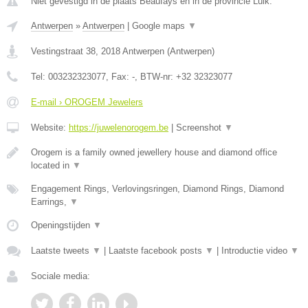
Niet gevestigd in de plaats Beaufays en in de provincie Luik.
Antwerpen
»
Antwerpen
|
Google maps
▼
Vestingstraat 38
,
2018
Antwerpen
(
Antwerpen
)
Tel:
003232323077
, Fax:
-
, BTW-nr:
+32 32323077
E-mail › OROGEM Jewelers
Website:
https://juwelenorogem.be
|
Screenshot
▼
Orogem is a family owned jewellery house and diamond office
located in
▼
Engagement Rings, Verlovingsringen, Diamond Rings, Diamond
Earrings,
▼
Openingstijden
▼
Laatste tweets
▼
|
Laatste facebook posts
▼
|
Introductie video
▼
Sociale media: