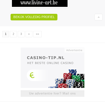
BEKIJK VOLLEDIG PROFIEL
1
2
3
»
»»
Uw advertentie hier? Mail ons