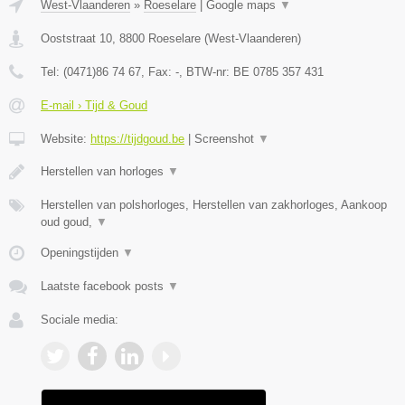
West-Vlaanderen
»
Roeselare
|
Google maps
▼
Ooststraat 10
,
8800
Roeselare
(
West-Vlaanderen
)
Tel:
(0471)86 74 67
, Fax:
-
, BTW-nr:
BE 0785 357 431
E-mail › Tijd & Goud
Website:
https://tijdgoud.be
|
Screenshot
▼
Herstellen van horloges
▼
Herstellen van polshorloges, Herstellen van zakhorloges, Aankoop
oud goud,
▼
Openingstijden
▼
Laatste facebook posts
▼
Sociale media: