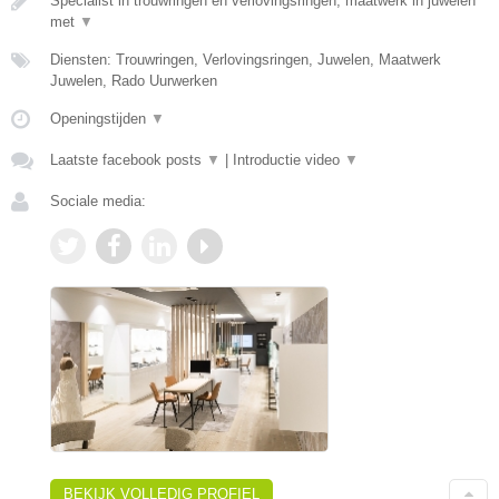
Specialist in trouwringen en verlovingsringen, maatwerk in juwelen
met
▼
Diensten: Trouwringen, Verlovingsringen, Juwelen, Maatwerk
Juwelen, Rado Uurwerken
Openingstijden
▼
Laatste facebook posts
▼
|
Introductie video
▼
Sociale media:
BEKIJK VOLLEDIG PROFIEL