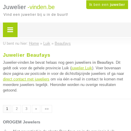
Ik ben een
juwelier
Juwelier
-vinden.be
Vind een juwelier bij u in de buurt!
U bent nu hier:
Home
»
Luik
»
Beaufays
Juwelier Beaufays
Juwelier-vinden.be bevat helaas nog geen
juweliers in Beaufays
. Dit
geldt ook voor de gehele provincie Luik (
juwelier Luik
). Voer bovenaan
deze pagina uw postcode in voor de dichtstbijzijnde juweliers of ga naar
direct contact met juweliers
om via één e-mail in contact te komen met
meerdere juweliers tegelijk. Hieronder worden nu overige resultaten
getoond.
1
2
3
»
»»
OROGEM Jewelers