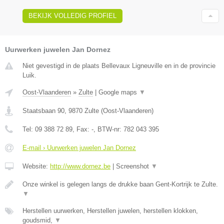
BEKIJK VOLLEDIG PROFIEL
Uurwerken juwelen Jan Dornez
Niet gevestigd in de plaats Bellevaux Ligneuville en in de provincie
Luik.
Oost-Vlaanderen
»
Zulte
|
Google maps
▼
Staatsbaan 90
,
9870
Zulte
(
Oost-Vlaanderen
)
Tel:
09 388 72 89
, Fax:
-
, BTW-nr:
782 043 395
E-mail › Uurwerken juwelen Jan Dornez
Website:
http://www.dornez.be
|
Screenshot
▼
Onze winkel is gelegen langs de drukke baan Gent-Kortrijk te Zulte.
▼
Herstellen uurwerken, Herstellen juwelen, herstellen klokken,
goudsmid,
▼