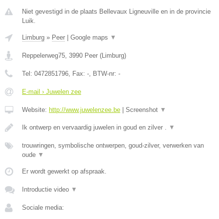
Niet gevestigd in de plaats Bellevaux Ligneuville en in de provincie
Luik.
Limburg
»
Peer
|
Google maps
▼
Reppelerweg75
,
3990
Peer
(
Limburg
)
Tel:
0472851796
, Fax:
-
, BTW-nr:
-
E-mail › Juwelen zee
Website:
http://www.juwelenzee.be
|
Screenshot
▼
Ik ontwerp en vervaardig juwelen in goud en zilver .
▼
trouwringen, symbolische ontwerpen, goud-zilver, verwerken van
oude
▼
Er wordt gewerkt op afspraak.
Introductie video
▼
Sociale media: