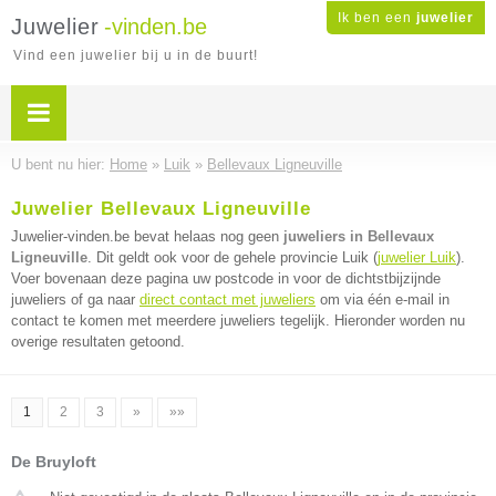
Ik ben een
juwelier
Juwelier
-vinden.be
Vind een juwelier bij u in de buurt!
U bent nu hier:
Home
»
Luik
»
Bellevaux Ligneuville
Juwelier Bellevaux Ligneuville
Juwelier-vinden.be bevat helaas nog geen
juweliers in Bellevaux
Ligneuville
. Dit geldt ook voor de gehele provincie Luik (
juwelier Luik
).
Voer bovenaan deze pagina uw postcode in voor de dichtstbijzijnde
juweliers of ga naar
direct contact met juweliers
om via één e-mail in
contact te komen met meerdere juweliers tegelijk. Hieronder worden nu
overige resultaten getoond.
1
2
3
»
»»
De Bruyloft