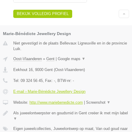
BEKIJK VOLLEDIG PROFIEL
Marie-Bénédicte Jewellery Design
Niet gevestigd in de plaats Bellevaux Ligneuville en in de provincie
Luik.
Oost-Vlaanderen
»
Gent
|
Google maps
▼
Eekhout 16
,
9000
Gent
(
Oost-Vlaanderen
)
Tel:
09 324 56 45
, Fax:
-
, BTW-nr:
-
E-mail › Marie-Bénédicte Jewellery Design
Website:
http://www.mariebenedicte.com
|
Screenshot
▼
Als juweelontwerpster en goudsmid in Gent creëer ik met mijn label
▼
Eigen juweelcollecties, Juweelontwerp op maat, Van oud goud naar