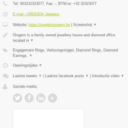
Tel:
003232323077
, Fax:
-
, BTW-nr:
+32 32323077
E-mail › OROGEM Jewelers
Website:
https://juwelenorogem.be
|
Screenshot
▼
Orogem is a family owned jewellery house and diamond office
located in
▼
Engagement Rings, Verlovingsringen, Diamond Rings, Diamond
Earrings,
▼
Openingstijden
▼
Laatste tweets
▼
|
Laatste facebook posts
▼
|
Introductie video
▼
Sociale media: