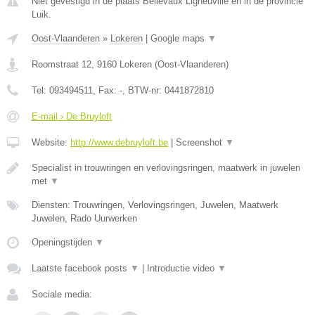
Niet gevestigd in de plaats Bellevaux Ligneuville en in de provincie
Luik.
Oost-Vlaanderen
»
Lokeren
|
Google maps
▼
Roomstraat 12
,
9160
Lokeren
(
Oost-Vlaanderen
)
Tel:
093494511
, Fax:
-
, BTW-nr:
0441872810
E-mail › De Bruyloft
Website:
http://www.debruyloft.be
|
Screenshot
▼
Specialist in trouwringen en verlovingsringen, maatwerk in juwelen
met
▼
Diensten: Trouwringen, Verlovingsringen, Juwelen, Maatwerk
Juwelen, Rado Uurwerken
Openingstijden
▼
Laatste facebook posts
▼
|
Introductie video
▼
Sociale media: