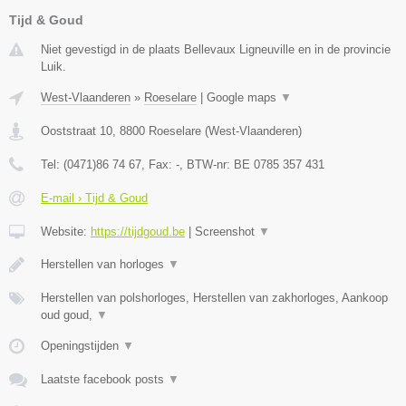
Tijd & Goud
Niet gevestigd in de plaats Bellevaux Ligneuville en in de provincie
Luik.
West-Vlaanderen
»
Roeselare
|
Google maps
▼
Ooststraat 10
,
8800
Roeselare
(
West-Vlaanderen
)
Tel:
(0471)86 74 67
, Fax:
-
, BTW-nr:
BE 0785 357 431
E-mail › Tijd & Goud
Website:
https://tijdgoud.be
|
Screenshot
▼
Herstellen van horloges
▼
Herstellen van polshorloges, Herstellen van zakhorloges, Aankoop
oud goud,
▼
Openingstijden
▼
Laatste facebook posts
▼