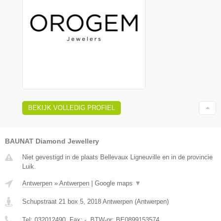
BEKIJK VOLLEDIG PROFIEL
BAUNAT Diamond Jewellery
Niet gevestigd in de plaats Bellevaux Ligneuville en in de provincie
Luik.
Antwerpen
»
Antwerpen
|
Google maps
▼
Schupstraat 21 box 5
,
2018
Antwerpen
(
Antwerpen
)
Tel:
032012490
, Fax:
-
, BTW-nr:
BE0899153574