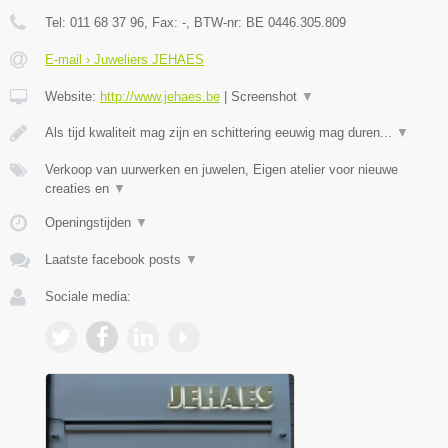
Tel:
011 68 37 96
, Fax:
-
, BTW-nr:
BE 0446.305.809
E-mail › Juweliers JEHAES
Website:
http://www.jehaes.be
|
Screenshot
▼
Als tijd kwaliteit mag zijn en schittering eeuwig mag duren...
▼
Verkoop van uurwerken en juwelen, Eigen atelier voor nieuwe
creaties en
▼
Openingstijden
▼
Laatste facebook posts
▼
Sociale media: