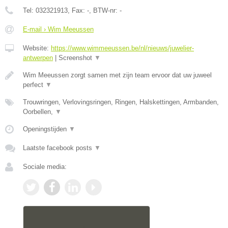
Tel:
032321913
, Fax:
-
, BTW-nr:
-
E-mail › Wim Meeussen
Website:
https://www.wimmeeussen.be/nl/nieuws/juwelier-
antwerpen
|
Screenshot
▼
Wim Meeussen zorgt samen met zijn team ervoor dat uw juweel
perfect
▼
Trouwringen, Verlovingsringen, Ringen, Halskettingen, Armbanden,
Oorbellen,
▼
Openingstijden
▼
Laatste facebook posts
▼
Sociale media: