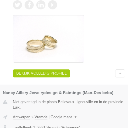
BEKIJK VOLLEDIG PROFIEL
Nancy Aillery Jewelrydesign & Paintings (Man-Des bvba)
Niet gevestigd in de plaats Bellevaux Ligneuville en in de provincie
Luik.
Antwerpen
»
Vremde
|
Google maps
▼
Toeffelhoek 1
,
2531
Vremde
(
Antwerpen
)