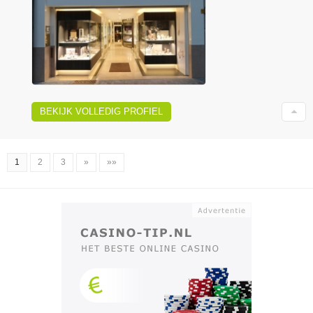
BEKIJK VOLLEDIG PROFIEL
1
2
3
»
»»