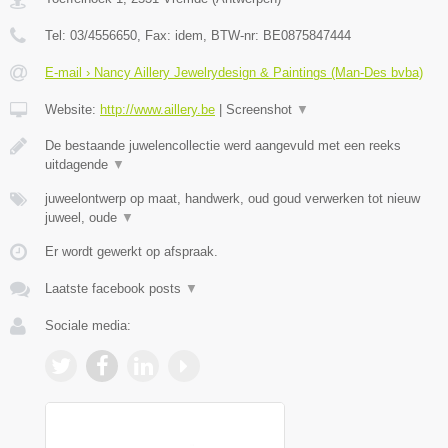
Tel:
03/4556650
, Fax:
idem
, BTW-nr:
BE0875847444
E-mail › Nancy Aillery Jewelrydesign & Paintings (Man-Des bvba)
Website:
http://www.aillery.be
|
Screenshot
▼
De bestaande juwelencollectie werd aangevuld met een reeks
uitdagende
▼
juweelontwerp op maat, handwerk, oud goud verwerken tot nieuw
juweel, oude
▼
Er wordt gewerkt op afspraak.
Laatste facebook posts
▼
Sociale media: