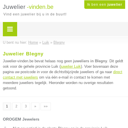
Ik ben een
juwelier
Juwelier
-vinden.be
Vind een juwelier bij u in de buurt!
U bent nu hier:
Home
»
Luik
»
Blegny
Juwelier Blegny
Juwelier-vinden.be bevat helaas nog geen
juweliers in Blegny
. Dit geldt
ook voor de gehele provincie Luik (
juwelier Luik
). Voer bovenaan deze
pagina uw postcode in voor de dichtstbijzijnde juweliers of ga naar
direct
contact met juweliers
om via één e-mail in contact te komen met
meerdere juweliers tegelijk. Hieronder worden nu overige resultaten
getoond.
1
2
3
»
»»
OROGEM Jewelers