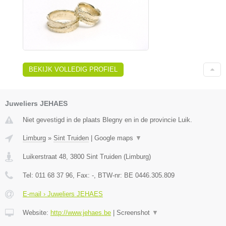
BEKIJK VOLLEDIG PROFIEL
Juweliers JEHAES
Niet gevestigd in de plaats Blegny en in de provincie Luik.
Limburg
»
Sint Truiden
|
Google maps
▼
Luikerstraat 48
,
3800
Sint Truiden
(
Limburg
)
Tel:
011 68 37 96
, Fax:
-
, BTW-nr:
BE 0446.305.809
E-mail › Juweliers JEHAES
Website:
http://www.jehaes.be
|
Screenshot
▼