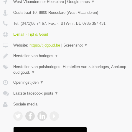
West-Vlaanderen
»
Roeselare
|
Google maps
▼
Ooststraat 10
,
8800
Roeselare
(
West-Vlaanderen
)
Tel:
(0471)86 74 67
, Fax:
-
, BTW-nr:
BE 0785 357 431
E-mail › Tijd & Goud
Website:
https://tijdgoud.be
|
Screenshot
▼
Herstellen van horloges
▼
Herstellen van polshorloges, Herstellen van zakhorloges, Aankoop
oud goud,
▼
Openingstijden
▼
Laatste facebook posts
▼
Sociale media: