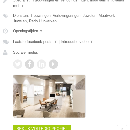
Specialist in trouwringen en verlovingsringen, maatwerk in juwelen
met
▼
Diensten: Trouwringen, Verlovingsringen, Juwelen, Maatwerk
Juwelen, Rado Uurwerken
Openingstijden
▼
Laatste facebook posts
▼
|
Introductie video
▼
Sociale media:
BEKIJK VOLLEDIG PROFIEL