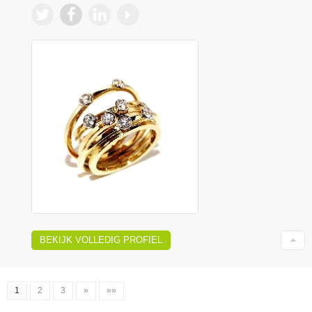
BEKIJK VOLLEDIG PROFIEL
1
2
3
»
»»