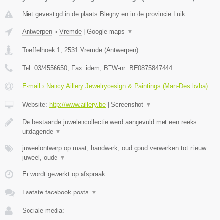
Niet gevestigd in de plaats Blegny en in de provincie Luik.
Antwerpen
»
Vremde
|
Google maps
▼
Toeffelhoek 1
,
2531
Vremde
(
Antwerpen
)
Tel:
03/4556650
, Fax:
idem
, BTW-nr:
BE0875847444
E-mail › Nancy Aillery Jewelrydesign & Paintings (Man-Des bvba)
Website:
http://www.aillery.be
|
Screenshot
▼
De bestaande juwelencollectie werd aangevuld met een reeks
uitdagende
▼
juweelontwerp op maat, handwerk, oud goud verwerken tot nieuw
juweel, oude
▼
Er wordt gewerkt op afspraak.
Laatste facebook posts
▼
Sociale media: