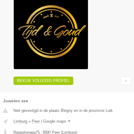
BEKIJK VOLLEDIG PROFIEL
Juwelen zee
Niet gevestigd in de plaats Blegny en in de provincie Luik.
Limburg
»
Peer
|
Google maps
▼
Reppelerweg75
,
3990
Peer
(
Limburg
)