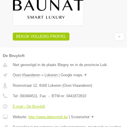
BEKIJK VOLLEDIG PROFIEL
De Bruyloft
Niet gevestigd in de plaats Blegny en in de provincie Luik.
Oost-Vlaanderen
»
Lokeren
|
Google maps
▼
Roomstraat 12
,
9160
Lokeren
(
Oost-Vlaanderen
)
Tel:
093494511
, Fax:
-
, BTW-nr:
0441872810
E-mail › De Bruyloft
Website:
http://www.debruyloft.be
|
Screenshot
▼