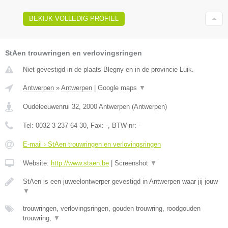
BEKIJK VOLLEDIG PROFIEL
StAen trouwringen en verlovingsringen
Niet gevestigd in de plaats Blegny en in de provincie Luik.
Antwerpen
»
Antwerpen
|
Google maps
▼
Oudeleeuwenrui 32
,
2000
Antwerpen
(
Antwerpen
)
Tel:
0032 3 237 64 30
, Fax:
-
, BTW-nr:
-
E-mail › StAen trouwringen en verlovingsringen
Website:
http://www.staen.be
|
Screenshot
▼
StAen is een juweelontwerper gevestigd in Antwerpen waar jij jouw
▼
trouwringen, verlovingsringen, gouden trouwring, roodgouden
trouwring,
▼