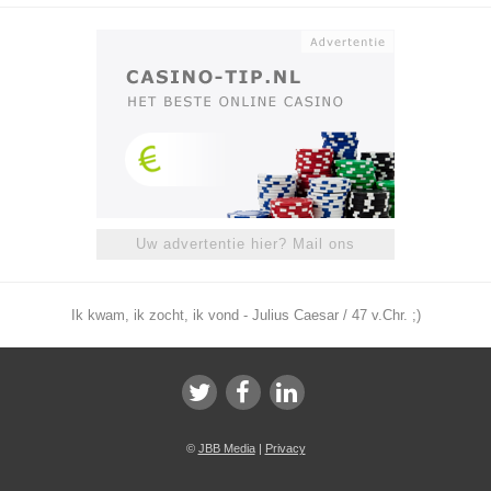
Uw advertentie hier? Mail ons
Ik kwam, ik zocht, ik vond - Julius Caesar / 47 v.Chr. ;)
©
JBB Media
|
Privacy