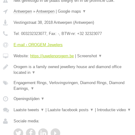
Niet gevestigd in de plaats Blegny en in de provincie Luik.
Antwerpen
»
Antwerpen
|
Google maps
▼
Vestingstraat 38
,
2018
Antwerpen
(
Antwerpen
)
Tel:
003232323077
, Fax:
-
, BTW-nr:
+32 32323077
E-mail › OROGEM Jewelers
Website:
https://juwelenorogem.be
|
Screenshot
▼
Orogem is a family owned jewellery house and diamond office
located in
▼
Engagement Rings, Verlovingsringen, Diamond Rings, Diamond
Earrings,
▼
Openingstijden
▼
Laatste tweets
▼
|
Laatste facebook posts
▼
|
Introductie video
▼
Sociale media: