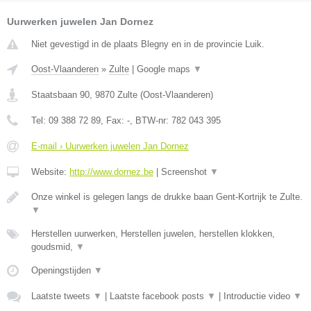
Uurwerken juwelen Jan Dornez
Niet gevestigd in de plaats Blegny en in de provincie Luik.
Oost-Vlaanderen
»
Zulte
|
Google maps
▼
Staatsbaan 90
,
9870
Zulte
(
Oost-Vlaanderen
)
Tel:
09 388 72 89
, Fax:
-
, BTW-nr:
782 043 395
E-mail › Uurwerken juwelen Jan Dornez
Website:
http://www.dornez.be
|
Screenshot
▼
Onze winkel is gelegen langs de drukke baan Gent-Kortrijk te Zulte.
▼
Herstellen uurwerken, Herstellen juwelen, herstellen klokken,
goudsmid,
▼
Openingstijden
▼
Laatste tweets
▼
|
Laatste facebook posts
▼
|
Introductie video
▼