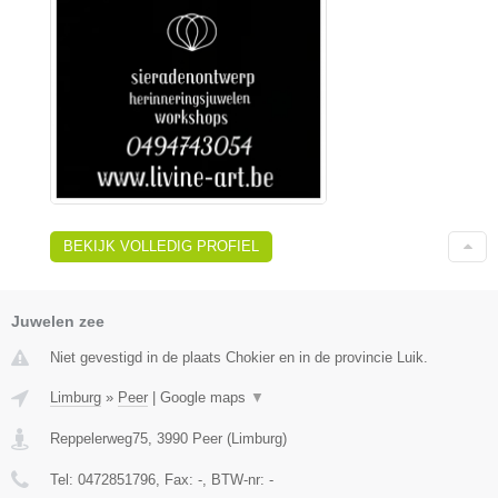
BEKIJK VOLLEDIG PROFIEL
Juwelen zee
Niet gevestigd in de plaats Chokier en in de provincie Luik.
Limburg
»
Peer
|
Google maps
▼
Reppelerweg75
,
3990
Peer
(
Limburg
)
Tel:
0472851796
, Fax:
-
, BTW-nr:
-