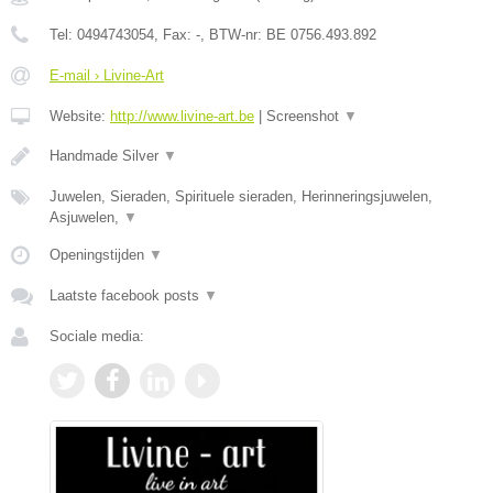
Tel:
0494743054
, Fax:
-
, BTW-nr:
BE 0756.493.892
E-mail › Livine-Art
Website:
http://www.livine-art.be
|
Screenshot
▼
Handmade Silver
▼
Juwelen, Sieraden, Spirituele sieraden, Herinneringsjuwelen,
Asjuwelen,
▼
Openingstijden
▼
Laatste facebook posts
▼
Sociale media: