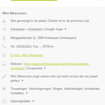
Wim Meeussen
Niet gevestigd in de plaats Chokier en in de provincie Luik.
Antwerpen
»
Antwerpen
|
Google maps
▼
Wijngaardstraat 11
,
2000
Antwerpen
(
Antwerpen
)
Tel:
032321913
, Fax:
-
, BTW-nr:
-
E-mail › Wim Meeussen
Website:
https://www.wimmeeussen.be/nl/nieuws/juwelier-
antwerpen
|
Screenshot
▼
Wim Meeussen zorgt samen met zijn team ervoor dat uw juweel
perfect
▼
Trouwringen, Verlovingsringen, Ringen, Halskettingen, Armbanden,
Oorbellen,
▼
Openingstijden
▼