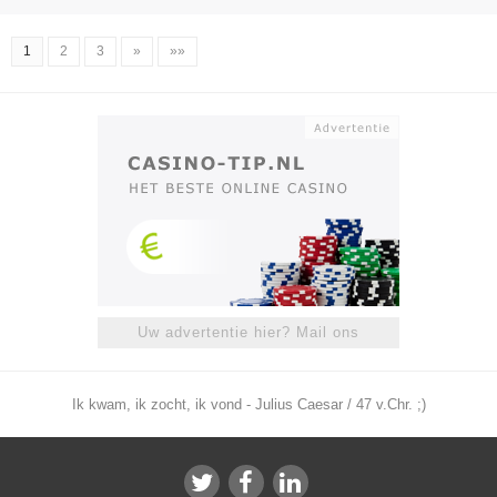
1
2
3
»
»»
Uw advertentie hier? Mail ons
Ik kwam, ik zocht, ik vond - Julius Caesar / 47 v.Chr. ;)