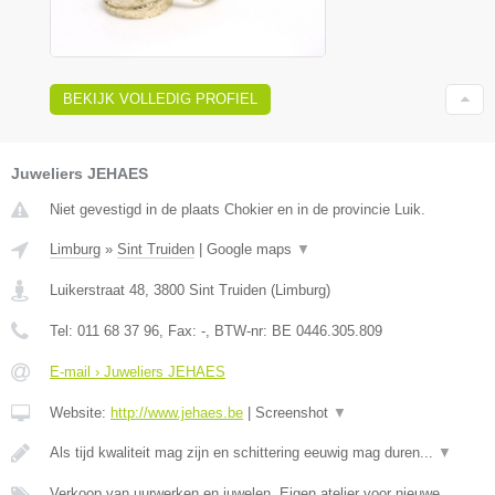
BEKIJK VOLLEDIG PROFIEL
Juweliers JEHAES
Niet gevestigd in de plaats Chokier en in de provincie Luik.
Limburg
»
Sint Truiden
|
Google maps
▼
Luikerstraat 48
,
3800
Sint Truiden
(
Limburg
)
Tel:
011 68 37 96
, Fax:
-
, BTW-nr:
BE 0446.305.809
E-mail › Juweliers JEHAES
Website:
http://www.jehaes.be
|
Screenshot
▼
Als tijd kwaliteit mag zijn en schittering eeuwig mag duren...
▼
Verkoop van uurwerken en juwelen, Eigen atelier voor nieuwe