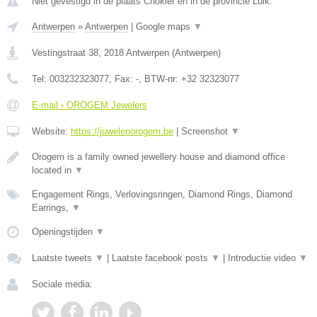
Niet gevestigd in de plaats Chokier en in de provincie Luik.
Antwerpen
»
Antwerpen
|
Google maps
▼
Vestingstraat 38
,
2018
Antwerpen
(
Antwerpen
)
Tel:
003232323077
, Fax:
-
, BTW-nr:
+32 32323077
E-mail › OROGEM Jewelers
Website:
https://juwelenorogem.be
|
Screenshot
▼
Orogem is a family owned jewellery house and diamond office
located in
▼
Engagement Rings, Verlovingsringen, Diamond Rings, Diamond
Earrings,
▼
Openingstijden
▼
Laatste tweets
▼
|
Laatste facebook posts
▼
|
Introductie video
▼
Sociale media: