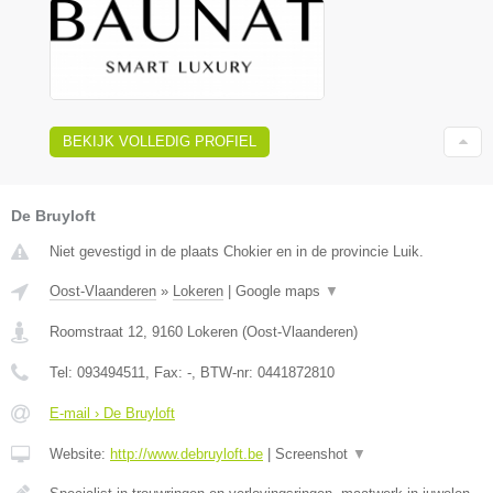
BEKIJK VOLLEDIG PROFIEL
De Bruyloft
Niet gevestigd in de plaats Chokier en in de provincie Luik.
Oost-Vlaanderen
»
Lokeren
|
Google maps
▼
Roomstraat 12
,
9160
Lokeren
(
Oost-Vlaanderen
)
Tel:
093494511
, Fax:
-
, BTW-nr:
0441872810
E-mail › De Bruyloft
Website:
http://www.debruyloft.be
|
Screenshot
▼