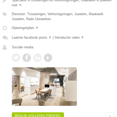
Specialist in trouwringen en verlovingsringen, maatwerk in juwelen
met
▼
Diensten: Trouwringen, Verlovingsringen, Juwelen, Maatwerk
Juwelen, Rado Uurwerken
Openingstijden
▼
Laatste facebook posts
▼
|
Introductie video
▼
Sociale media:
BEKIJK VOLLEDIG PROFIEL