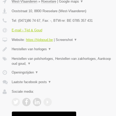
West-Vlaanderen
»
Roeselare
|
Google maps
▼
Ooststraat 10
,
8800
Roeselare
(
West-Vlaanderen
)
Tel:
(0471)86 74 67
, Fax:
-
, BTW-nr:
BE 0785 357 431
E-mail › Tijd & Goud
Website:
https://tijdgoud.be
|
Screenshot
▼
Herstellen van horloges
▼
Herstellen van polshorloges, Herstellen van zakhorloges, Aankoop
oud goud,
▼
Openingstijden
▼
Laatste facebook posts
▼
Sociale media: