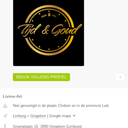
BEKIJK VOLLEDIG PROFIEL
Livine-Art
Niet gevestigd in de plaats Chokier en in de provincie Luik.
Limburg
»
Gingelom
|
Google maps
▼
Groenplaats 15
,
3890
Gingelom
(
Limburg
)