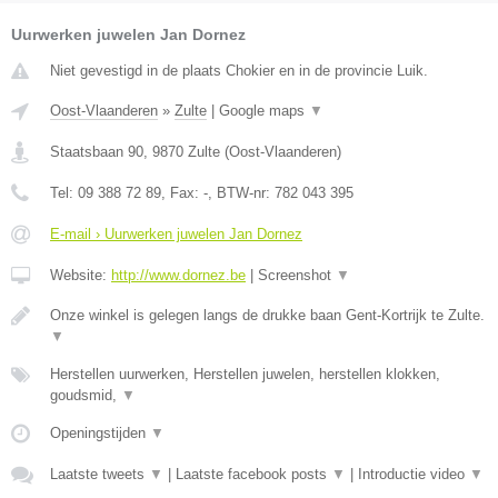
Uurwerken juwelen Jan Dornez
Niet gevestigd in de plaats Chokier en in de provincie Luik.
Oost-Vlaanderen
»
Zulte
|
Google maps
▼
Staatsbaan 90
,
9870
Zulte
(
Oost-Vlaanderen
)
Tel:
09 388 72 89
, Fax:
-
, BTW-nr:
782 043 395
E-mail › Uurwerken juwelen Jan Dornez
Website:
http://www.dornez.be
|
Screenshot
▼
Onze winkel is gelegen langs de drukke baan Gent-Kortrijk te Zulte.
▼
Herstellen uurwerken, Herstellen juwelen, herstellen klokken,
goudsmid,
▼
Openingstijden
▼
Laatste tweets
▼
|
Laatste facebook posts
▼
|
Introductie video
▼