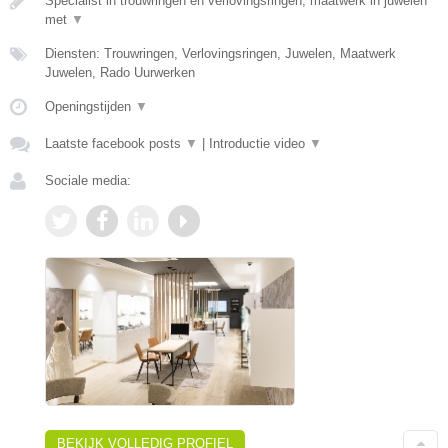
Specialist in trouwringen en verlovingsringen, maatwerk in juwelen
met
▼
Diensten: Trouwringen, Verlovingsringen, Juwelen, Maatwerk
Juwelen, Rado Uurwerken
Openingstijden
▼
Laatste facebook posts
▼
|
Introductie video
▼
Sociale media:
BEKIJK VOLLEDIG PROFIEL