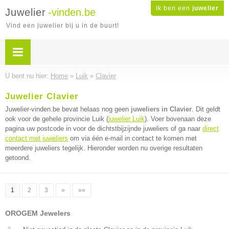
Ik ben een
juwelier
Juwelier
-vinden.be
Vind een juwelier bij u in de buurt!
U bent nu hier:
Home
»
Luik
»
Clavier
Juwelier Clavier
Juwelier-vinden.be bevat helaas nog geen
juweliers in Clavier
. Dit geldt
ook voor de gehele provincie Luik (
juwelier Luik
). Voer bovenaan deze
pagina uw postcode in voor de dichtstbijzijnde juweliers of ga naar
direct
contact met juweliers
om via één e-mail in contact te komen met
meerdere juweliers tegelijk. Hieronder worden nu overige resultaten
getoond.
1
2
3
»
»»
OROGEM Jewelers