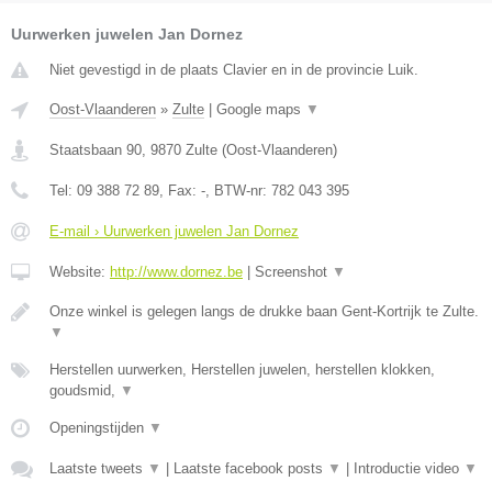
Uurwerken juwelen Jan Dornez
Niet gevestigd in de plaats Clavier en in de provincie Luik.
Oost-Vlaanderen
»
Zulte
|
Google maps
▼
Staatsbaan 90
,
9870
Zulte
(
Oost-Vlaanderen
)
Tel:
09 388 72 89
, Fax:
-
, BTW-nr:
782 043 395
E-mail › Uurwerken juwelen Jan Dornez
Website:
http://www.dornez.be
|
Screenshot
▼
Onze winkel is gelegen langs de drukke baan Gent-Kortrijk te Zulte.
▼
Herstellen uurwerken, Herstellen juwelen, herstellen klokken,
goudsmid,
▼
Openingstijden
▼
Laatste tweets
▼
|
Laatste facebook posts
▼
|
Introductie video
▼