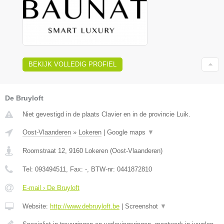
BEKIJK VOLLEDIG PROFIEL
De Bruyloft
Niet gevestigd in de plaats Clavier en in de provincie Luik.
Oost-Vlaanderen
»
Lokeren
|
Google maps
▼
Roomstraat 12
,
9160
Lokeren
(
Oost-Vlaanderen
)
Tel:
093494511
, Fax:
-
, BTW-nr:
0441872810
E-mail › De Bruyloft
Website:
http://www.debruyloft.be
|
Screenshot
▼