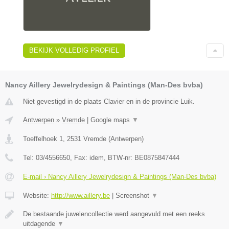
BEKIJK VOLLEDIG PROFIEL
Nancy Aillery Jewelrydesign & Paintings (Man-Des bvba)
Niet gevestigd in de plaats Clavier en in de provincie Luik.
Antwerpen
»
Vremde
|
Google maps
▼
Toeffelhoek 1
,
2531
Vremde
(
Antwerpen
)
Tel:
03/4556650
, Fax:
idem
, BTW-nr:
BE0875847444
E-mail › Nancy Aillery Jewelrydesign & Paintings (Man-Des bvba)
Website:
http://www.aillery.be
|
Screenshot
▼
De bestaande juwelencollectie werd aangevuld met een reeks
uitdagende
▼