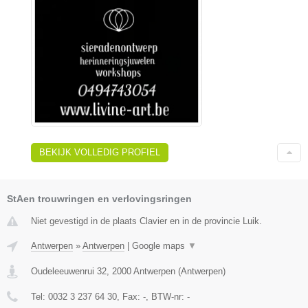
BEKIJK VOLLEDIG PROFIEL
StAen trouwringen en verlovingsringen
Niet gevestigd in de plaats Clavier en in de provincie Luik.
Antwerpen
»
Antwerpen
|
Google maps
▼
Oudeleeuwenrui 32
,
2000
Antwerpen
(
Antwerpen
)
Tel:
0032 3 237 64 30
, Fax:
-
, BTW-nr:
-