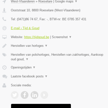
West-Vlaanderen
»
Roeselare
|
Google maps
▼
Ooststraat 10
,
8800
Roeselare
(
West-Vlaanderen
)
Tel:
(0471)86 74 67
, Fax:
-
, BTW-nr:
BE 0785 357 431
E-mail › Tijd & Goud
Website:
https://tijdgoud.be
|
Screenshot
▼
Herstellen van horloges
▼
Herstellen van polshorloges, Herstellen van zakhorloges, Aankoop
oud goud,
▼
Openingstijden
▼
Laatste facebook posts
▼
Sociale media: