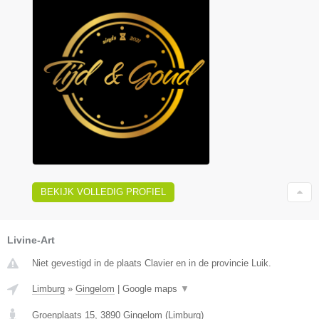
BEKIJK VOLLEDIG PROFIEL
Livine-Art
Niet gevestigd in de plaats Clavier en in de provincie Luik.
Limburg
»
Gingelom
|
Google maps
▼
Groenplaats 15
,
3890
Gingelom
(
Limburg
)