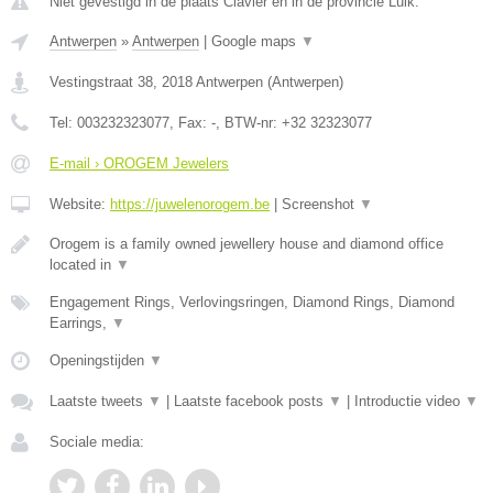
Niet gevestigd in de plaats Clavier en in de provincie Luik.
Antwerpen
»
Antwerpen
|
Google maps
▼
Vestingstraat 38
,
2018
Antwerpen
(
Antwerpen
)
Tel:
003232323077
, Fax:
-
, BTW-nr:
+32 32323077
E-mail › OROGEM Jewelers
Website:
https://juwelenorogem.be
|
Screenshot
▼
Orogem is a family owned jewellery house and diamond office
located in
▼
Engagement Rings, Verlovingsringen, Diamond Rings, Diamond
Earrings,
▼
Openingstijden
▼
Laatste tweets
▼
|
Laatste facebook posts
▼
|
Introductie video
▼
Sociale media: