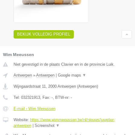
BEKIJK VOLLEDIG PROFIEL
Wim Meeussen
Niet gevestigd in de plaats Clavier en in de provincie Luik.
Antwerpen
»
Antwerpen
|
Google maps
▼
Wijngaardstraat 11
,
2000
Antwerpen
(
Antwerpen
)
Tel:
032321913
, Fax:
-
, BTW-nr:
-
E-mail › Wim Meeussen
Website:
https://www.wimmeeussen.be/nl/nieuws/juwelier-
antwerpen
|
Screenshot
▼