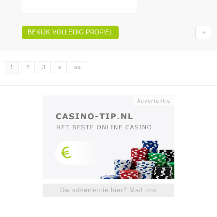
BEKIJK VOLLEDIG PROFIEL
1
2
3
»
»»
Uw advertentie hier? Mail ons