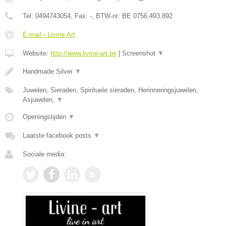
Tel:
0494743054
, Fax:
-
, BTW-nr:
BE 0756.493.892
E-mail › Livine-Art
Website:
http://www.livine-art.be
|
Screenshot
▼
Handmade Silver
▼
Juwelen, Sieraden, Spirituele sieraden, Herinneringsjuwelen,
Asjuwelen,
▼
Openingstijden
▼
Laatste facebook posts
▼
Sociale media: