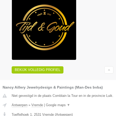
BEKIJK VOLLEDIG PROFIEL
Nancy Aillery Jewelrydesign & Paintings (Man-Des bvba)
Niet gevestigd in de plaats Comblain la Tour en in de provincie Luik.
Antwerpen
»
Vremde
|
Google maps
▼
Toeffelhoek 1
,
2531
Vremde
(
Antwerpen
)