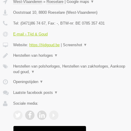
West-Vlaanderen
»
Roeselare
|
Google maps
▼
Ooststraat 10
,
8800
Roeselare
(
West-Vlaanderen
)
Tel:
(0471)86 74 67
, Fax:
-
, BTW-nr:
BE 0785 357 431
E-mail › Tijd & Goud
Website:
https://tijdgoud.be
|
Screenshot
▼
Herstellen van horloges
▼
Herstellen van polshorloges, Herstellen van zakhorloges, Aankoop
oud goud,
▼
Openingstijden
▼
Laatste facebook posts
▼
Sociale media: