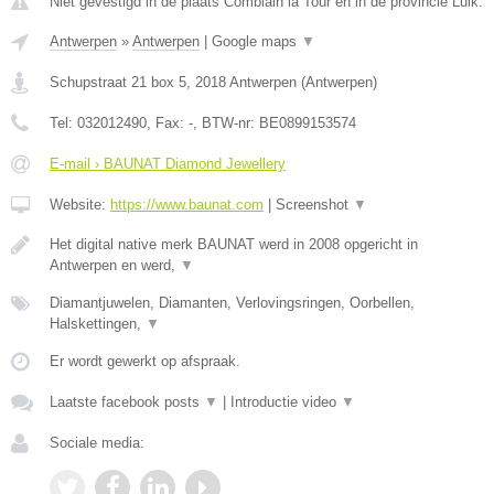
Niet gevestigd in de plaats Comblain la Tour en in de provincie Luik.
Antwerpen
»
Antwerpen
|
Google maps
▼
Schupstraat 21 box 5
,
2018
Antwerpen
(
Antwerpen
)
Tel:
032012490
, Fax:
-
, BTW-nr:
BE0899153574
E-mail › BAUNAT Diamond Jewellery
Website:
https://www.baunat.com
|
Screenshot
▼
Het digital native merk BAUNAT werd in 2008 opgericht in
Antwerpen en werd,
▼
Diamantjuwelen, Diamanten, Verlovingsringen, Oorbellen,
Halskettingen,
▼
Er wordt gewerkt op afspraak.
Laatste facebook posts
▼
|
Introductie video
▼
Sociale media: