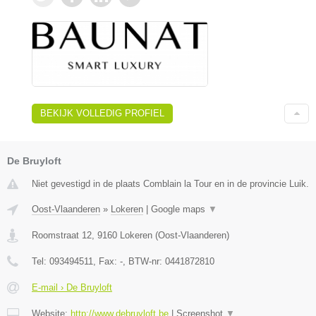
BEKIJK VOLLEDIG PROFIEL
De Bruyloft
Niet gevestigd in de plaats Comblain la Tour en in de provincie Luik.
Oost-Vlaanderen
»
Lokeren
|
Google maps
▼
Roomstraat 12
,
9160
Lokeren
(
Oost-Vlaanderen
)
Tel:
093494511
, Fax:
-
, BTW-nr:
0441872810
E-mail › De Bruyloft
Website:
http://www.debruyloft.be
|
Screenshot
▼