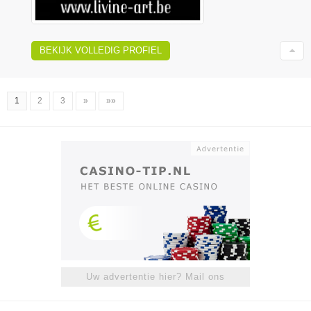
BEKIJK VOLLEDIG PROFIEL
1
2
3
»
»»
Uw advertentie hier? Mail ons