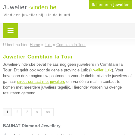
Ik ben een
juwelier
Juwelier
-vinden.be
Vind een juwelier bij u in de buurt!
U bent nu hier:
Home
»
Luik
»
Comblain la Tour
Juwelier Comblain la Tour
Juwelier-vinden.be bevat helaas nog geen
juweliers in Comblain la
Tour
. Dit geldt ook voor de gehele provincie Luik (
juwelier Luik
). Voer
bovenaan deze pagina uw postcode in voor de dichtstbijzijnde juweliers of
ga naar
direct contact met juweliers
om via één e-mail in contact te
komen met meerdere juweliers tegelijk. Hieronder worden nu overige
resultaten getoond.
1
2
3
»
»»
BAUNAT Diamond Jewellery