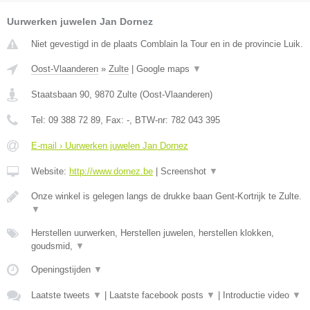
Uurwerken juwelen Jan Dornez
Niet gevestigd in de plaats Comblain la Tour en in de provincie Luik.
Oost-Vlaanderen
»
Zulte
|
Google maps
▼
Staatsbaan 90
,
9870
Zulte
(
Oost-Vlaanderen
)
Tel:
09 388 72 89
, Fax:
-
, BTW-nr:
782 043 395
E-mail › Uurwerken juwelen Jan Dornez
Website:
http://www.dornez.be
|
Screenshot
▼
Onze winkel is gelegen langs de drukke baan Gent-Kortrijk te Zulte.
▼
Herstellen uurwerken, Herstellen juwelen, herstellen klokken,
goudsmid,
▼
Openingstijden
▼
Laatste tweets
▼
|
Laatste facebook posts
▼
|
Introductie video
▼