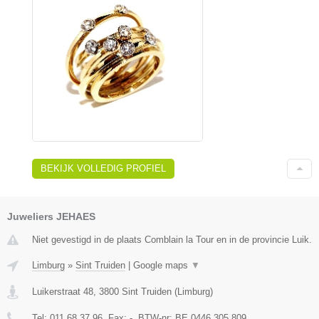
BEKIJK VOLLEDIG PROFIEL
Juweliers JEHAES
Niet gevestigd in de plaats Comblain la Tour en in de provincie Luik.
Limburg
»
Sint Truiden
|
Google maps
▼
Luikerstraat 48
,
3800
Sint Truiden
(
Limburg
)
Tel:
011 68 37 96
, Fax:
-
, BTW-nr:
BE 0446.305.809