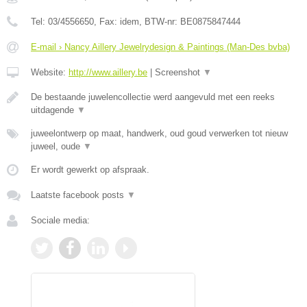
Tel:
03/4556650
, Fax:
idem
, BTW-nr:
BE0875847444
E-mail › Nancy Aillery Jewelrydesign & Paintings (Man-Des bvba)
Website:
http://www.aillery.be
|
Screenshot
▼
De bestaande juwelencollectie werd aangevuld met een reeks
uitdagende
▼
juweelontwerp op maat, handwerk, oud goud verwerken tot nieuw
juweel, oude
▼
Er wordt gewerkt op afspraak.
Laatste facebook posts
▼
Sociale media: