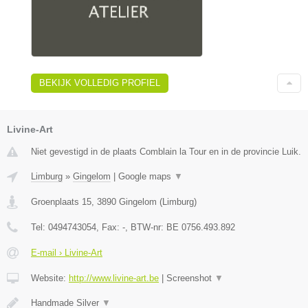
BEKIJK VOLLEDIG PROFIEL
Livine-Art
Niet gevestigd in de plaats Comblain la Tour en in de provincie Luik.
Limburg
»
Gingelom
|
Google maps
▼
Groenplaats 15
,
3890
Gingelom
(
Limburg
)
Tel:
0494743054
, Fax:
-
, BTW-nr:
BE 0756.493.892
E-mail › Livine-Art
Website:
http://www.livine-art.be
|
Screenshot
▼
Handmade Silver
▼