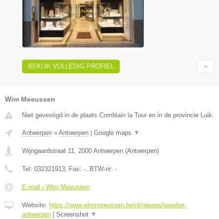
BEKIJK VOLLEDIG PROFIEL
Wim Meeussen
Niet gevestigd in de plaats Comblain la Tour en in de provincie Luik.
Antwerpen
»
Antwerpen
|
Google maps
▼
Wijngaardstraat 11
,
2000
Antwerpen
(
Antwerpen
)
Tel:
032321913
, Fax:
-
, BTW-nr:
-
E-mail › Wim Meeussen
Website:
https://www.wimmeeussen.be/nl/nieuws/juwelier-
antwerpen
|
Screenshot
▼