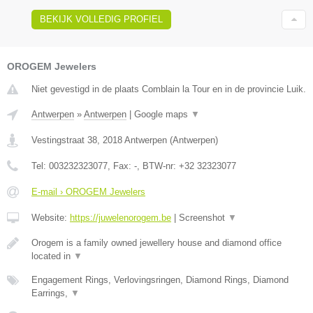
BEKIJK VOLLEDIG PROFIEL
OROGEM Jewelers
Niet gevestigd in de plaats Comblain la Tour en in de provincie Luik.
Antwerpen
»
Antwerpen
|
Google maps
▼
Vestingstraat 38
,
2018
Antwerpen
(
Antwerpen
)
Tel:
003232323077
, Fax:
-
, BTW-nr:
+32 32323077
E-mail › OROGEM Jewelers
Website:
https://juwelenorogem.be
|
Screenshot
▼
Orogem is a family owned jewellery house and diamond office
located in
▼
Engagement Rings, Verlovingsringen, Diamond Rings, Diamond
Earrings,
▼