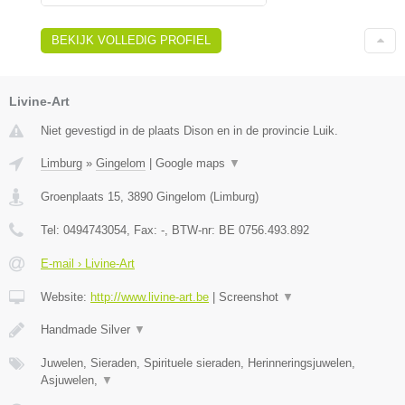
BEKIJK VOLLEDIG PROFIEL
Livine-Art
Niet gevestigd in de plaats Dison en in de provincie Luik.
Limburg
»
Gingelom
|
Google maps
▼
Groenplaats 15
,
3890
Gingelom
(
Limburg
)
Tel:
0494743054
, Fax:
-
, BTW-nr:
BE 0756.493.892
E-mail › Livine-Art
Website:
http://www.livine-art.be
|
Screenshot
▼
Handmade Silver
▼
Juwelen, Sieraden, Spirituele sieraden, Herinneringsjuwelen,
Asjuwelen,
▼