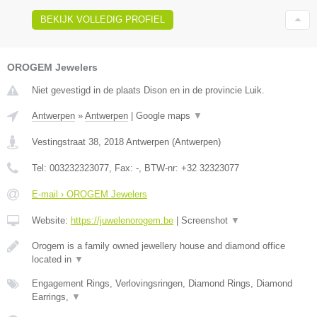
BEKIJK VOLLEDIG PROFIEL
OROGEM Jewelers
Niet gevestigd in de plaats Dison en in de provincie Luik.
Antwerpen
»
Antwerpen
|
Google maps
▼
Vestingstraat 38
,
2018
Antwerpen
(
Antwerpen
)
Tel:
003232323077
, Fax:
-
, BTW-nr:
+32 32323077
E-mail › OROGEM Jewelers
Website:
https://juwelenorogem.be
|
Screenshot
▼
Orogem is a family owned jewellery house and diamond office
located in
▼
Engagement Rings, Verlovingsringen, Diamond Rings, Diamond
Earrings,
▼