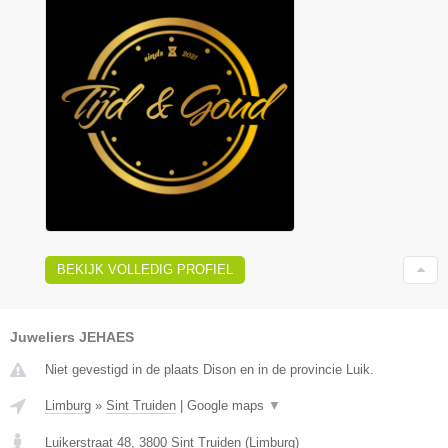
BEKIJK VOLLEDIG PROFIEL
Juweliers JEHAES
Niet gevestigd in de plaats Dison en in de provincie Luik.
Limburg
»
Sint Truiden
|
Google maps
▼
Luikerstraat 48
,
3800
Sint Truiden
(
Limburg
)