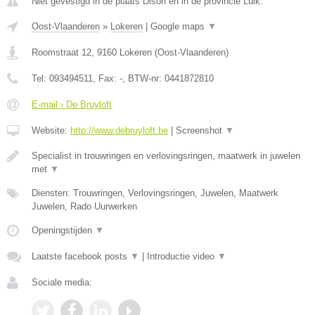
Niet gevestigd in de plaats Dison en in de provincie Luik.
Oost-Vlaanderen
»
Lokeren
|
Google maps
▼
Roomstraat 12
,
9160
Lokeren
(
Oost-Vlaanderen
)
Tel:
093494511
, Fax:
-
, BTW-nr:
0441872810
E-mail › De Bruyloft
Website:
http://www.debruyloft.be
|
Screenshot
▼
Specialist in trouwringen en verlovingsringen, maatwerk in juwelen
met
▼
Diensten: Trouwringen, Verlovingsringen, Juwelen, Maatwerk
Juwelen, Rado Uurwerken
Openingstijden
▼
Laatste facebook posts
▼
|
Introductie video
▼
Sociale media: