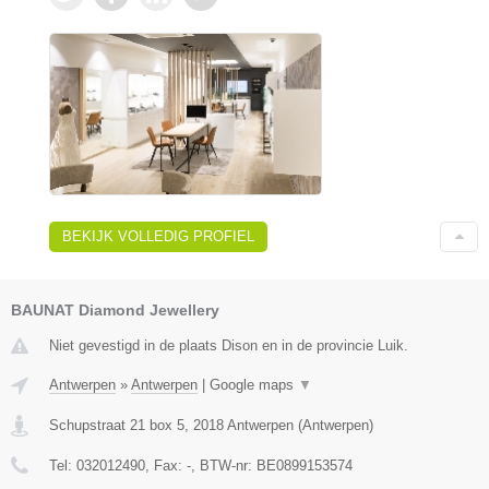
BEKIJK VOLLEDIG PROFIEL
BAUNAT Diamond Jewellery
Niet gevestigd in de plaats Dison en in de provincie Luik.
Antwerpen
»
Antwerpen
|
Google maps
▼
Schupstraat 21 box 5
,
2018
Antwerpen
(
Antwerpen
)
Tel:
032012490
, Fax:
-
, BTW-nr:
BE0899153574