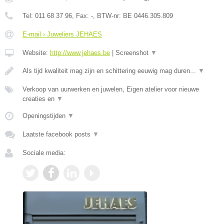
Tel:
011 68 37 96
, Fax:
-
, BTW-nr:
BE 0446.305.809
E-mail › Juweliers JEHAES
Website:
http://www.jehaes.be
|
Screenshot
▼
Als tijd kwaliteit mag zijn en schittering eeuwig mag duren...
▼
Verkoop van uurwerken en juwelen, Eigen atelier voor nieuwe
creaties en
▼
Openingstijden
▼
Laatste facebook posts
▼
Sociale media: