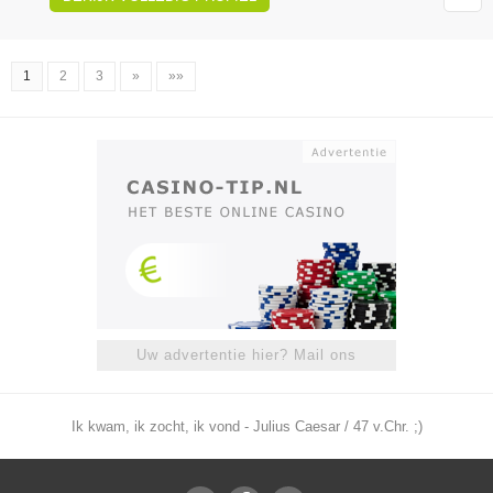
1
2
3
»
»»
Uw advertentie hier? Mail ons
Ik kwam, ik zocht, ik vond - Julius Caesar / 47 v.Chr. ;)