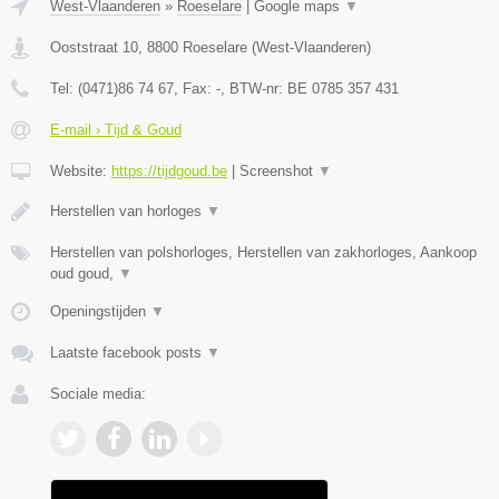
West-Vlaanderen
»
Roeselare
|
Google maps
▼
Ooststraat 10
,
8800
Roeselare
(
West-Vlaanderen
)
Tel:
(0471)86 74 67
, Fax:
-
, BTW-nr:
BE 0785 357 431
E-mail › Tijd & Goud
Website:
https://tijdgoud.be
|
Screenshot
▼
Herstellen van horloges
▼
Herstellen van polshorloges, Herstellen van zakhorloges, Aankoop
oud goud,
▼
Openingstijden
▼
Laatste facebook posts
▼
Sociale media: