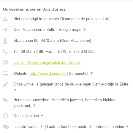
Uurwerken juwelen Jan Dornez
Niet gevestigd in de plaats Dison en in de provincie Luik.
Oost-Vlaanderen
»
Zulte
|
Google maps
▼
Staatsbaan 90
,
9870
Zulte
(
Oost-Vlaanderen
)
Tel:
09 388 72 89
, Fax:
-
, BTW-nr:
782 043 395
E-mail › Uurwerken juwelen Jan Dornez
Website:
http://www.dornez.be
|
Screenshot
▼
Onze winkel is gelegen langs de drukke baan Gent-Kortrijk te Zulte.
▼
Herstellen uurwerken, Herstellen juwelen, herstellen klokken,
goudsmid,
▼
Openingstijden
▼
Laatste tweets
▼
|
Laatste facebook posts
▼
|
Introductie video
▼