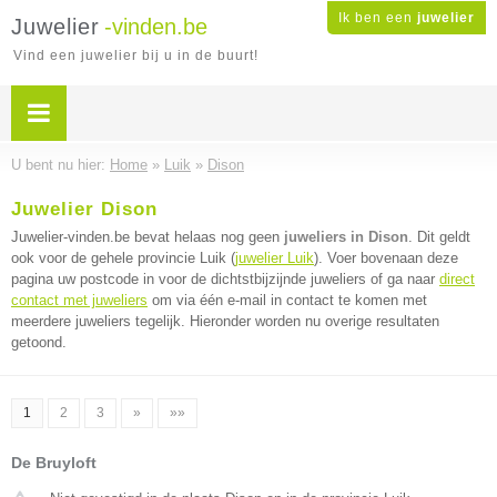
Ik ben een
juwelier
Juwelier
-vinden.be
Vind een juwelier bij u in de buurt!
U bent nu hier:
Home
»
Luik
»
Dison
Juwelier Dison
Juwelier-vinden.be bevat helaas nog geen
juweliers in Dison
. Dit geldt
ook voor de gehele provincie Luik (
juwelier Luik
). Voer bovenaan deze
pagina uw postcode in voor de dichtstbijzijnde juweliers of ga naar
direct
contact met juweliers
om via één e-mail in contact te komen met
meerdere juweliers tegelijk. Hieronder worden nu overige resultaten
getoond.
1
2
3
»
»»
De Bruyloft