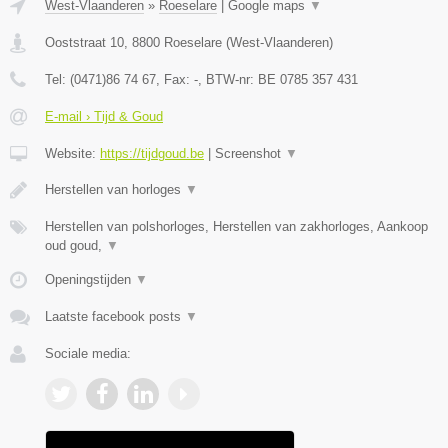
West-Vlaanderen
»
Roeselare
|
Google maps
▼
Ooststraat 10
,
8800
Roeselare
(
West-Vlaanderen
)
Tel:
(0471)86 74 67
, Fax:
-
, BTW-nr:
BE 0785 357 431
E-mail › Tijd & Goud
Website:
https://tijdgoud.be
|
Screenshot
▼
Herstellen van horloges
▼
Herstellen van polshorloges, Herstellen van zakhorloges, Aankoop
oud goud,
▼
Openingstijden
▼
Laatste facebook posts
▼
Sociale media: