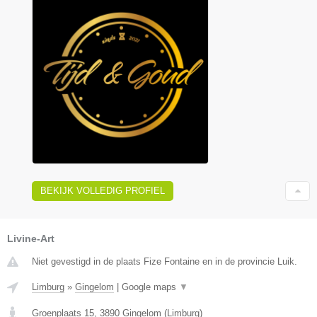
BEKIJK VOLLEDIG PROFIEL
Livine-Art
Niet gevestigd in de plaats Fize Fontaine en in de provincie Luik.
Limburg
»
Gingelom
|
Google maps
▼
Groenplaats 15
,
3890
Gingelom
(
Limburg
)