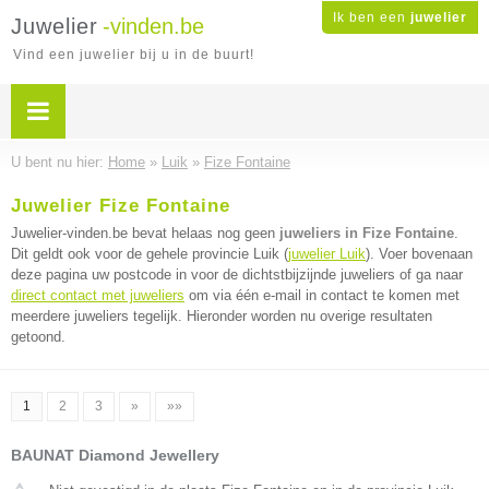
Ik ben een
juwelier
Juwelier
-vinden.be
Vind een juwelier bij u in de buurt!
U bent nu hier:
Home
»
Luik
»
Fize Fontaine
Juwelier Fize Fontaine
Juwelier-vinden.be bevat helaas nog geen
juweliers in Fize Fontaine
.
Dit geldt ook voor de gehele provincie Luik (
juwelier Luik
). Voer bovenaan
deze pagina uw postcode in voor de dichtstbijzijnde juweliers of ga naar
direct contact met juweliers
om via één e-mail in contact te komen met
meerdere juweliers tegelijk. Hieronder worden nu overige resultaten
getoond.
1
2
3
»
»»
BAUNAT Diamond Jewellery