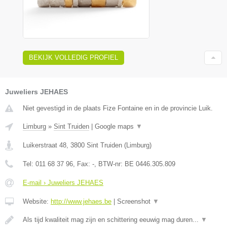
BEKIJK VOLLEDIG PROFIEL
Juweliers JEHAES
Niet gevestigd in de plaats Fize Fontaine en in de provincie Luik.
Limburg
»
Sint Truiden
|
Google maps
▼
Luikerstraat 48
,
3800
Sint Truiden
(
Limburg
)
Tel:
011 68 37 96
, Fax:
-
, BTW-nr:
BE 0446.305.809
E-mail › Juweliers JEHAES
Website:
http://www.jehaes.be
|
Screenshot
▼
Als tijd kwaliteit mag zijn en schittering eeuwig mag duren...
▼