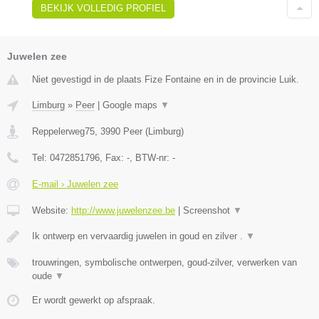
BEKIJK VOLLEDIG PROFIEL
Juwelen zee
Niet gevestigd in de plaats Fize Fontaine en in de provincie Luik.
Limburg
»
Peer
|
Google maps
▼
Reppelerweg75
,
3990
Peer
(
Limburg
)
Tel:
0472851796
, Fax:
-
, BTW-nr:
-
E-mail › Juwelen zee
Website:
http://www.juwelenzee.be
|
Screenshot
▼
Ik ontwerp en vervaardig juwelen in goud en zilver .
▼
trouwringen, symbolische ontwerpen, goud-zilver, verwerken van
oude
▼
Er wordt gewerkt op afspraak.