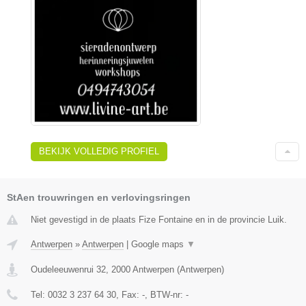
BEKIJK VOLLEDIG PROFIEL
StAen trouwringen en verlovingsringen
Niet gevestigd in de plaats Fize Fontaine en in de provincie Luik.
Antwerpen
»
Antwerpen
|
Google maps
▼
Oudeleeuwenrui 32
,
2000
Antwerpen
(
Antwerpen
)
Tel:
0032 3 237 64 30
, Fax:
-
, BTW-nr:
-