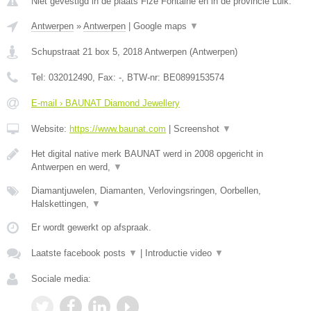
Niet gevestigd in de plaats Fize Fontaine en in de provincie Luik.
Antwerpen
»
Antwerpen
|
Google maps
▼
Schupstraat 21 box 5
,
2018
Antwerpen
(
Antwerpen
)
Tel:
032012490
, Fax:
-
, BTW-nr:
BE0899153574
E-mail › BAUNAT Diamond Jewellery
Website:
https://www.baunat.com
|
Screenshot
▼
Het digital native merk BAUNAT werd in 2008 opgericht in
Antwerpen en werd,
▼
Diamantjuwelen, Diamanten, Verlovingsringen, Oorbellen,
Halskettingen,
▼
Er wordt gewerkt op afspraak.
Laatste facebook posts
▼
|
Introductie video
▼
Sociale media: