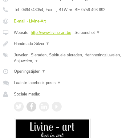
Tel:
0494743054
, Fax:
-
, BTW-nr:
BE 0756.493.892
E-mail › Livine-Art
Website:
http://www.livine-art.be
|
Screenshot
▼
Handmade Silver
▼
Juwelen, Sieraden, Spirituele sieraden, Herinneringsjuwelen,
Asjuwelen,
▼
Openingstijden
▼
Laatste facebook posts
▼
Sociale media: