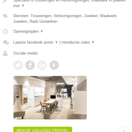
Specialist in trouwringen en verlovingsringen, maatwerk in juwelen
met
▼
Diensten: Trouwringen, Verlovingsringen, Juwelen, Maatwerk
Juwelen, Rado Uurwerken
Openingstijden
▼
Laatste facebook posts
▼
|
Introductie video
▼
Sociale media:
BEKIJK VOLLEDIG PROFIEL