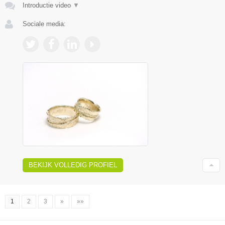
Introductie video
▼
Sociale media:
BEKIJK VOLLEDIG PROFIEL
1
2
3
»
»»