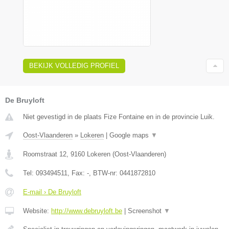
BEKIJK VOLLEDIG PROFIEL
De Bruyloft
Niet gevestigd in de plaats Fize Fontaine en in de provincie Luik.
Oost-Vlaanderen
»
Lokeren
|
Google maps
▼
Roomstraat 12
,
9160
Lokeren
(
Oost-Vlaanderen
)
Tel:
093494511
, Fax:
-
, BTW-nr:
0441872810
E-mail › De Bruyloft
Website:
http://www.debruyloft.be
|
Screenshot
▼