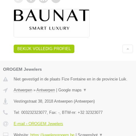
BEKIJK VOLLEDIG PROFIEL
OROGEM Jewelers
Niet gevestigd in de plaats Fize Fontaine en in de provincie Luik.
Antwerpen
»
Antwerpen
|
Google maps
▼
Vestingstraat 38
,
2018
Antwerpen
(
Antwerpen
)
Tel:
003232323077
, Fax:
-
, BTW-nr:
+32 32323077
E-mail › OROGEM Jewelers
Website:
https://juwelenorogem.be
|
Screenshot
▼