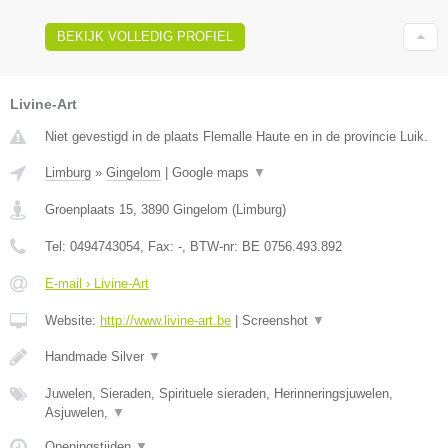
BEKIJK VOLLEDIG PROFIEL
Livine-Art
Niet gevestigd in de plaats Flemalle Haute en in de provincie Luik.
Limburg
»
Gingelom
|
Google maps
▼
Groenplaats 15
,
3890
Gingelom
(
Limburg
)
Tel:
0494743054
, Fax:
-
, BTW-nr:
BE 0756.493.892
E-mail › Livine-Art
Website:
http://www.livine-art.be
|
Screenshot
▼
Handmade Silver
▼
Juwelen, Sieraden, Spirituele sieraden, Herinneringsjuwelen,
Asjuwelen,
▼
Openingstijden
▼