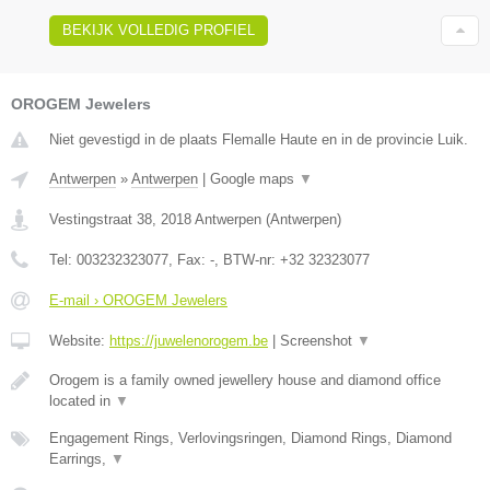
BEKIJK VOLLEDIG PROFIEL
OROGEM Jewelers
Niet gevestigd in de plaats Flemalle Haute en in de provincie Luik.
Antwerpen
»
Antwerpen
|
Google maps
▼
Vestingstraat 38
,
2018
Antwerpen
(
Antwerpen
)
Tel:
003232323077
, Fax:
-
, BTW-nr:
+32 32323077
E-mail › OROGEM Jewelers
Website:
https://juwelenorogem.be
|
Screenshot
▼
Orogem is a family owned jewellery house and diamond office
located in
▼
Engagement Rings, Verlovingsringen, Diamond Rings, Diamond
Earrings,
▼