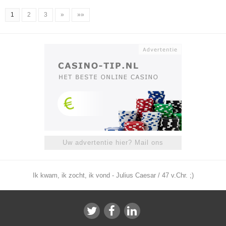
1
2
3
»
»»
Uw advertentie hier? Mail ons
Ik kwam, ik zocht, ik vond - Julius Caesar / 47 v.Chr. ;)