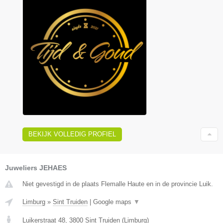
BEKIJK VOLLEDIG PROFIEL
Juweliers JEHAES
Niet gevestigd in de plaats Flemalle Haute en in de provincie Luik.
Limburg
»
Sint Truiden
|
Google maps
▼
Luikerstraat 48
,
3800
Sint Truiden
(
Limburg
)