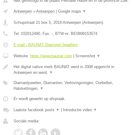
Niet gevestigd in de plaats Flemalle Haute en in de provincie Luik.
Antwerpen
»
Antwerpen
|
Google maps
▼
Schupstraat 21 box 5
,
2018
Antwerpen
(
Antwerpen
)
Tel:
032012490
, Fax:
-
, BTW-nr:
BE0899153574
E-mail › BAUNAT Diamond Jewellery
Website:
https://www.baunat.com
|
Screenshot
▼
Het digital native merk BAUNAT werd in 2008 opgericht in
Antwerpen en werd,
▼
Diamantjuwelen, Diamanten, Verlovingsringen, Oorbellen,
Halskettingen,
▼
Er wordt gewerkt op afspraak.
Laatste facebook posts
▼
|
Introductie video
▼
Sociale media: