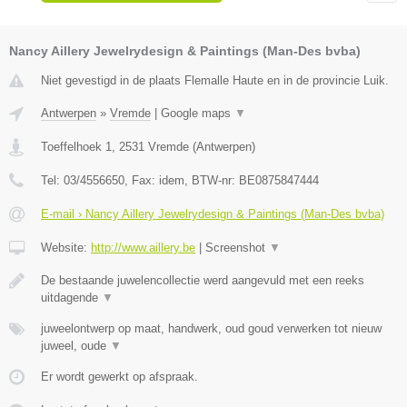
Nancy Aillery Jewelrydesign & Paintings (Man-Des bvba)
Niet gevestigd in de plaats Flemalle Haute en in de provincie Luik.
Antwerpen
»
Vremde
|
Google maps
▼
Toeffelhoek 1
,
2531
Vremde
(
Antwerpen
)
Tel:
03/4556650
, Fax:
idem
, BTW-nr:
BE0875847444
E-mail › Nancy Aillery Jewelrydesign & Paintings (Man-Des bvba)
Website:
http://www.aillery.be
|
Screenshot
▼
De bestaande juwelencollectie werd aangevuld met een reeks
uitdagende
▼
juweelontwerp op maat, handwerk, oud goud verwerken tot nieuw
juweel, oude
▼
Er wordt gewerkt op afspraak.