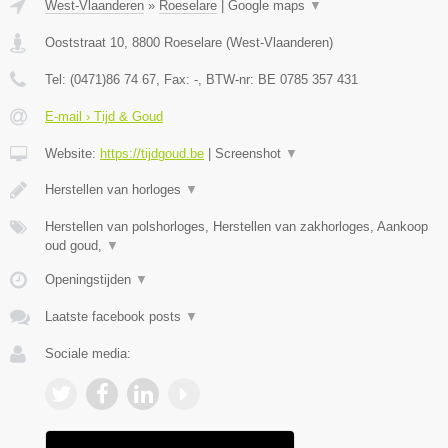
West-Vlaanderen
»
Roeselare
|
Google maps
▼
Ooststraat 10
,
8800
Roeselare
(
West-Vlaanderen
)
Tel:
(0471)86 74 67
, Fax:
-
, BTW-nr:
BE 0785 357 431
E-mail › Tijd & Goud
Website:
https://tijdgoud.be
|
Screenshot
▼
Herstellen van horloges
▼
Herstellen van polshorloges, Herstellen van zakhorloges, Aankoop
oud goud,
▼
Openingstijden
▼
Laatste facebook posts
▼
Sociale media: