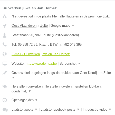
Uurwerken juwelen Jan Dornez
Niet gevestigd in de plaats Flemalle Haute en in de provincie Luik.
Oost-Vlaanderen
»
Zulte
|
Google maps
▼
Staatsbaan 90
,
9870
Zulte
(
Oost-Vlaanderen
)
Tel:
09 388 72 89
, Fax:
-
, BTW-nr:
782 043 395
E-mail › Uurwerken juwelen Jan Dornez
Website:
http://www.dornez.be
|
Screenshot
▼
Onze winkel is gelegen langs de drukke baan Gent-Kortrijk te Zulte.
▼
Herstellen uurwerken, Herstellen juwelen, herstellen klokken,
goudsmid,
▼
Openingstijden
▼
Laatste tweets
▼
|
Laatste facebook posts
▼
|
Introductie video
▼