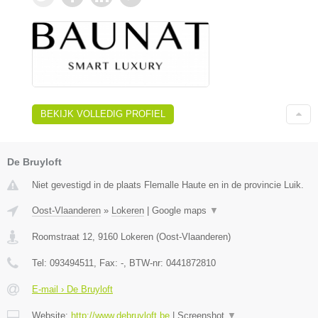
BEKIJK VOLLEDIG PROFIEL
De Bruyloft
Niet gevestigd in de plaats Flemalle Haute en in de provincie Luik.
Oost-Vlaanderen
»
Lokeren
|
Google maps
▼
Roomstraat 12
,
9160
Lokeren
(
Oost-Vlaanderen
)
Tel:
093494511
, Fax:
-
, BTW-nr:
0441872810
E-mail › De Bruyloft
Website:
http://www.debruyloft.be
|
Screenshot
▼