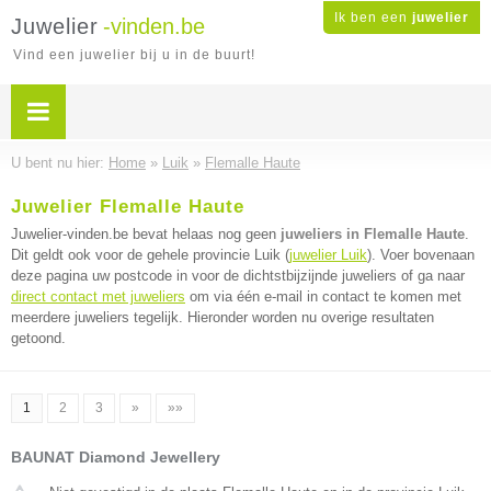
Ik ben een
juwelier
Juwelier
-vinden.be
Vind een juwelier bij u in de buurt!
U bent nu hier:
Home
»
Luik
»
Flemalle Haute
Juwelier Flemalle Haute
Juwelier-vinden.be bevat helaas nog geen
juweliers in Flemalle Haute
.
Dit geldt ook voor de gehele provincie Luik (
juwelier Luik
). Voer bovenaan
deze pagina uw postcode in voor de dichtstbijzijnde juweliers of ga naar
direct contact met juweliers
om via één e-mail in contact te komen met
meerdere juweliers tegelijk. Hieronder worden nu overige resultaten
getoond.
1
2
3
»
»»
BAUNAT Diamond Jewellery