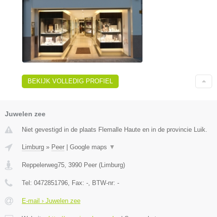
BEKIJK VOLLEDIG PROFIEL
Juwelen zee
Niet gevestigd in de plaats Flemalle Haute en in de provincie Luik.
Limburg
»
Peer
|
Google maps
▼
Reppelerweg75
,
3990
Peer
(
Limburg
)
Tel:
0472851796
, Fax:
-
, BTW-nr:
-
E-mail › Juwelen zee