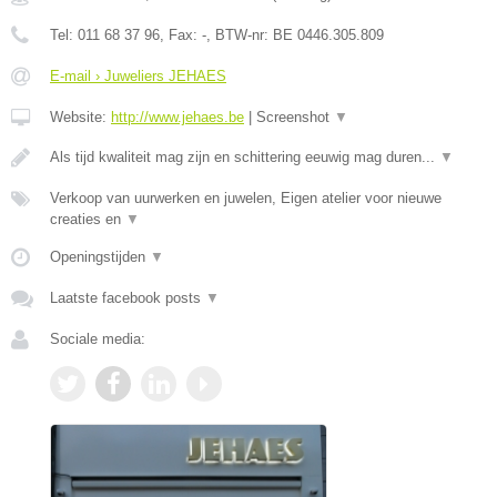
Tel:
011 68 37 96
, Fax:
-
, BTW-nr:
BE 0446.305.809
E-mail › Juweliers JEHAES
Website:
http://www.jehaes.be
|
Screenshot
▼
Als tijd kwaliteit mag zijn en schittering eeuwig mag duren...
▼
Verkoop van uurwerken en juwelen, Eigen atelier voor nieuwe
creaties en
▼
Openingstijden
▼
Laatste facebook posts
▼
Sociale media: