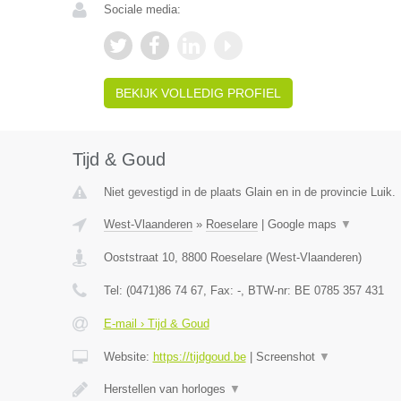
Sociale media:
BEKIJK VOLLEDIG PROFIEL
Tijd & Goud
Niet gevestigd in de plaats Glain en in de provincie Luik.
West-Vlaanderen
»
Roeselare
|
Google maps
▼
Ooststraat 10
,
8800
Roeselare
(
West-Vlaanderen
)
Tel:
(0471)86 74 67
, Fax:
-
, BTW-nr:
BE 0785 357 431
E-mail › Tijd & Goud
Website:
https://tijdgoud.be
|
Screenshot
▼
Herstellen van horloges
▼