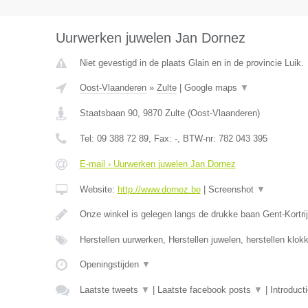
Uurwerken juwelen Jan Dornez
Niet gevestigd in de plaats Glain en in de provincie Luik.
Oost-Vlaanderen
»
Zulte
|
Google maps
▼
Staatsbaan 90
,
9870
Zulte
(
Oost-Vlaanderen
)
Tel:
09 388 72 89
, Fax:
-
, BTW-nr:
782 043 395
E-mail › Uurwerken juwelen Jan Dornez
Website:
http://www.dornez.be
|
Screenshot
▼
Onze winkel is gelegen langs de drukke baan Gent-Kortrij
Herstellen uurwerken, Herstellen juwelen, herstellen klo
Openingstijden
▼
Laatste tweets
▼
|
Laatste facebook posts
▼
|
Introduct