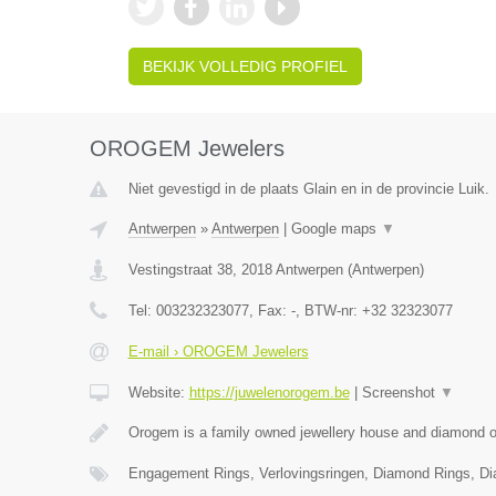
BEKIJK VOLLEDIG PROFIEL
OROGEM Jewelers
Niet gevestigd in de plaats Glain en in de provincie Luik.
Antwerpen
»
Antwerpen
|
Google maps
▼
Vestingstraat 38
,
2018
Antwerpen
(
Antwerpen
)
Tel:
003232323077
, Fax:
-
, BTW-nr:
+32 32323077
E-mail › OROGEM Jewelers
Website:
https://juwelenorogem.be
|
Screenshot
▼
Orogem is a family owned jewellery house and diamond of
Engagement Rings, Verlovingsringen, Diamond Rings, D