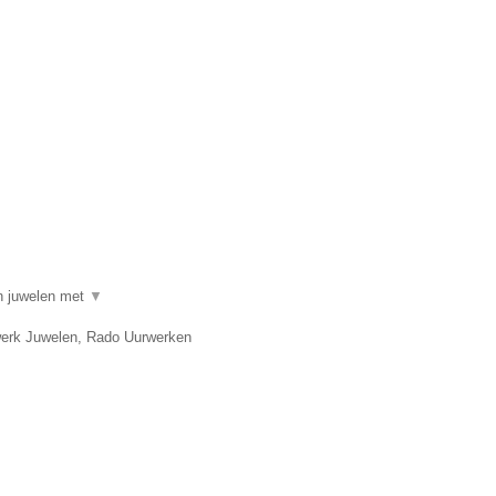
in juwelen met
▼
twerk Juwelen, Rado Uurwerken