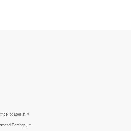
fice located in
▼
iamond Earrings,
▼