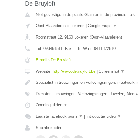
De Bruyloft
Niet gevestigd in de plaats Glain en in de provincie Luik.
Oost-Vlaanderen
»
Lokeren
|
Google maps
▼
Roomstraat 12
,
9160
Lokeren
(
Oost-Vlaanderen
)
Tel:
093494511
, Fax:
-
, BTW-nr:
0441872810
E-mail › De Bruyloft
Website:
http://www.debruyloft.be
|
Screenshot
▼
Specialist in trouwringen en verlovingsringen, maatwerk 
Diensten: Trouwringen, Verlovingsringen, Juwelen, Maa
Openingstijden
▼
Laatste facebook posts
▼
|
Introductie video
▼
Sociale media: