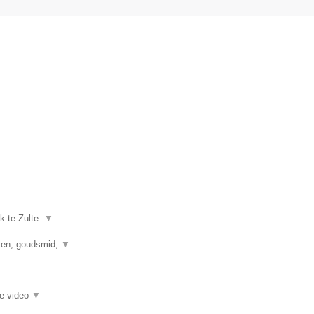
k te Zulte.
▼
kken, goudsmid,
▼
ie video
▼