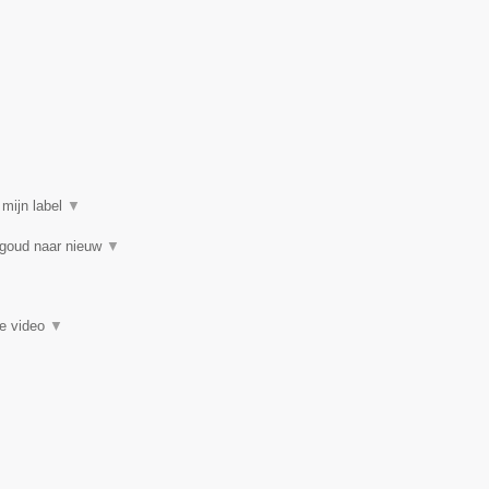
 mijn label
▼
 goud naar nieuw
▼
ie video
▼