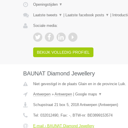
Openingstijden
▼
Laatste tweets
▼
|
Laatste facebook posts
▼
|
Introduct
Sociale media:
BEKIJK VOLLEDIG PROFIEL
BAUNAT Diamond Jewellery
Niet gevestigd in de plaats Glain en in de provincie Luik.
Antwerpen
»
Antwerpen
|
Google maps
▼
Schupstraat 21 box 5
,
2018
Antwerpen
(
Antwerpen
)
Tel:
032012490
, Fax:
-
, BTW-nr:
BE0899153574
E-mail › BAUNAT Diamond Jewellery