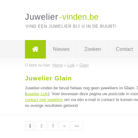
Juwelier
-vinden.be
VIND EEN JUWELIER BIJ U IN DE BUURT!
Nieuws
Zoeken
Contact
U bent nu hier:
Home
»
Luik
»
Glain
Juwelier Glain
Juwelier-vinden.be bevat helaas nog geen
juweliers in Glain
. 
(
juwelier Luik
). Voer bovenaan deze pagina uw postcode in voor d
contact met juweliers
om via één e-mail in contact te komen met
nu overige resultaten getoond.
1
2
3
»
»»