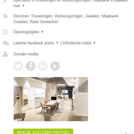
Specialist in trouwringen en verlovingsringen, maatwerk in juwelen
met
▼
Diensten: Trouwringen, Verlovingsringen, Juwelen, Maatwerk
Juwelen, Rado Uurwerken
Openingstijden
▼
Laatste facebook posts
▼
|
Introductie video
▼
Sociale media:
BEKIJK VOLLEDIG PROFIEL