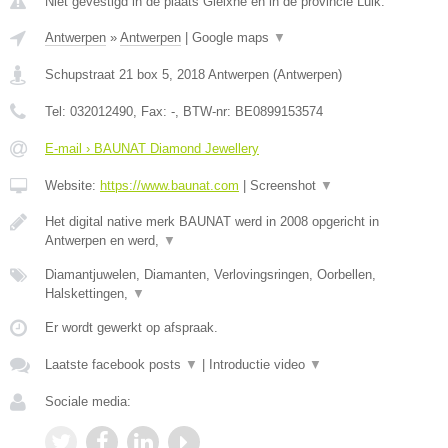
Niet gevestigd in de plaats Gleixhe en in de provincie Luik.
Antwerpen
»
Antwerpen
|
Google maps
▼
Schupstraat 21 box 5
,
2018
Antwerpen
(
Antwerpen
)
Tel:
032012490
, Fax:
-
, BTW-nr:
BE0899153574
E-mail › BAUNAT Diamond Jewellery
Website:
https://www.baunat.com
|
Screenshot
▼
Het digital native merk BAUNAT werd in 2008 opgericht in
Antwerpen en werd,
▼
Diamantjuwelen, Diamanten, Verlovingsringen, Oorbellen,
Halskettingen,
▼
Er wordt gewerkt op afspraak.
Laatste facebook posts
▼
|
Introductie video
▼
Sociale media: