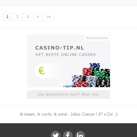
1
2
3
»
»»
Uw advertentie hier? Mail ons
Ik kwam, ik zocht, ik vond - Julius Caesar / 47 v.Chr. ;)