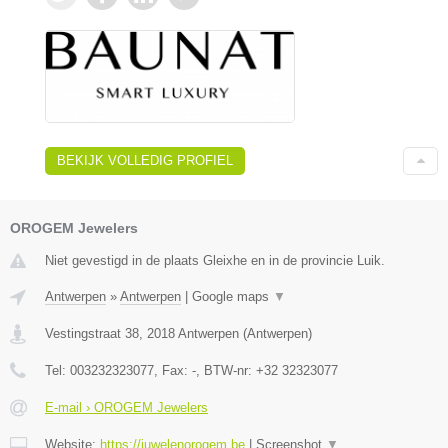
BEKIJK VOLLEDIG PROFIEL
OROGEM Jewelers
Niet gevestigd in de plaats Gleixhe en in de provincie Luik.
Antwerpen
»
Antwerpen
|
Google maps
▼
Vestingstraat 38
,
2018
Antwerpen
(
Antwerpen
)
Tel:
003232323077
, Fax:
-
, BTW-nr:
+32 32323077
E-mail › OROGEM Jewelers
Website:
https://juwelenorogem.be
|
Screenshot
▼