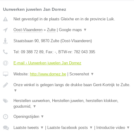
Uurwerken juwelen Jan Dornez
Niet gevestigd in de plaats Gleixhe en in de provincie Luik.
Oost-Vlaanderen
»
Zulte
|
Google maps
▼
Staatsbaan 90
,
9870
Zulte
(
Oost-Vlaanderen
)
Tel:
09 388 72 89
, Fax:
-
, BTW-nr:
782 043 395
E-mail › Uurwerken juwelen Jan Dornez
Website:
http://www.dornez.be
|
Screenshot
▼
Onze winkel is gelegen langs de drukke baan Gent-Kortrijk te Zulte.
▼
Herstellen uurwerken, Herstellen juwelen, herstellen klokken,
goudsmid,
▼
Openingstijden
▼
Laatste tweets
▼
|
Laatste facebook posts
▼
|
Introductie video
▼