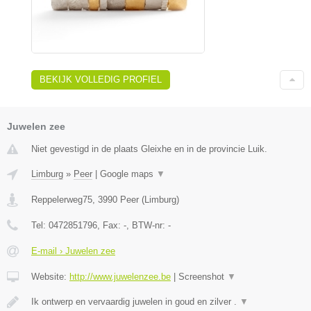
BEKIJK VOLLEDIG PROFIEL
Juwelen zee
Niet gevestigd in de plaats Gleixhe en in de provincie Luik.
Limburg
»
Peer
|
Google maps
▼
Reppelerweg75
,
3990
Peer
(
Limburg
)
Tel:
0472851796
, Fax:
-
, BTW-nr:
-
E-mail › Juwelen zee
Website:
http://www.juwelenzee.be
|
Screenshot
▼
Ik ontwerp en vervaardig juwelen in goud en zilver .
▼