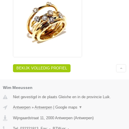
BEKIJK VOLLEDIG PROFIEL
Wim Meeussen
Niet gevestigd in de plaats Gleixhe en in de provincie Luik.
Antwerpen
»
Antwerpen
|
Google maps
▼
Wijngaardstraat 11
,
2000
Antwerpen
(
Antwerpen
)
Tel:
032321913
, Fax:
-
, BTW-nr:
-