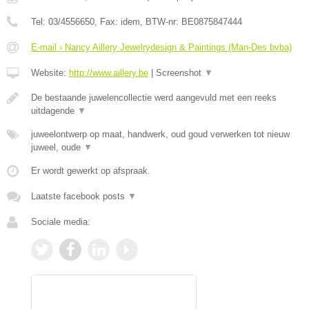
Tel:
03/4556650
, Fax:
idem
, BTW-nr:
BE0875847444
E-mail › Nancy Aillery Jewelrydesign & Paintings (Man-Des bvba)
Website:
http://www.aillery.be
|
Screenshot
▼
De bestaande juwelencollectie werd aangevuld met een reeks
uitdagende
▼
juweelontwerp op maat, handwerk, oud goud verwerken tot nieuw
juweel, oude
▼
Er wordt gewerkt op afspraak.
Laatste facebook posts
▼
Sociale media: