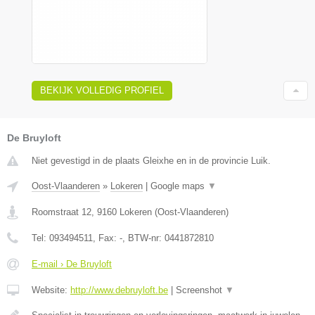
BEKIJK VOLLEDIG PROFIEL
De Bruyloft
Niet gevestigd in de plaats Gleixhe en in de provincie Luik.
Oost-Vlaanderen
»
Lokeren
|
Google maps
▼
Roomstraat 12
,
9160
Lokeren
(
Oost-Vlaanderen
)
Tel:
093494511
, Fax:
-
, BTW-nr:
0441872810
E-mail › De Bruyloft
Website:
http://www.debruyloft.be
|
Screenshot
▼