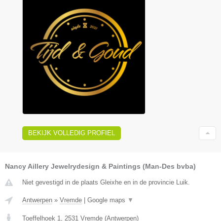
BEKIJK VOLLEDIG PROFIEL
Nancy Aillery Jewelrydesign & Paintings (Man-Des bvba)
Niet gevestigd in de plaats Gleixhe en in de provincie Luik.
Antwerpen
»
Vremde
|
Google maps
▼
Toeffelhoek 1
,
2531
Vremde
(
Antwerpen
)