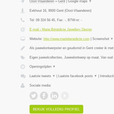
Oost-Vlaanderen
»
Gent
|
Google maps
▼
Eekhout 16
,
9000
Gent
(
Oost-Vlaanderen
)
Tel:
09 324 56 45
, Fax:
-
, BTW-nr:
-
E-mail › Marie-Bénédicte Jewellery Design
Website:
http://www.mariebenedicte.com
|
Screenshot
▼
Als juweelontwerpster en goudsmid in Gent creëer ik met
Eigen juweelcollecties, Juweelontwerp op maat, Van oud
Openingstijden
▼
Laatste tweets
▼
|
Laatste facebook posts
▼
|
Introduct
Sociale media:
BEKIJK VOLLEDIG PROFIEL