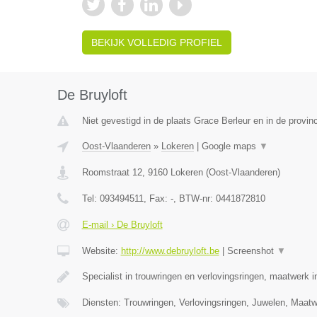
BEKIJK VOLLEDIG PROFIEL
De Bruyloft
Niet gevestigd in de plaats Grace Berleur en in de provinc
Oost-Vlaanderen
»
Lokeren
|
Google maps
▼
Roomstraat 12
,
9160
Lokeren
(
Oost-Vlaanderen
)
Tel:
093494511
, Fax:
-
, BTW-nr:
0441872810
E-mail › De Bruyloft
Website:
http://www.debruyloft.be
|
Screenshot
▼
Specialist in trouwringen en verlovingsringen, maatwerk 
Diensten: Trouwringen, Verlovingsringen, Juwelen, Maa