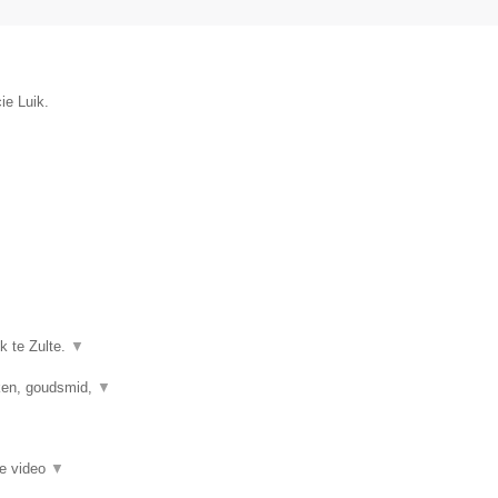
ie Luik.
k te Zulte.
▼
kken, goudsmid,
▼
ie video
▼