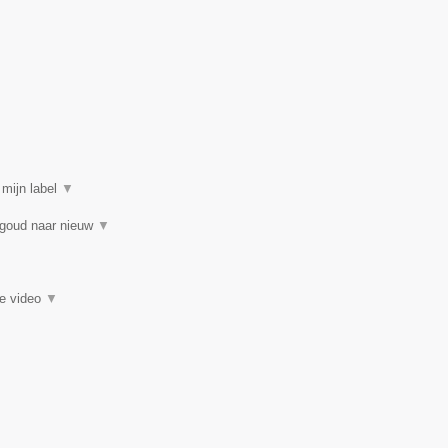
 mijn label
▼
 goud naar nieuw
▼
ie video
▼