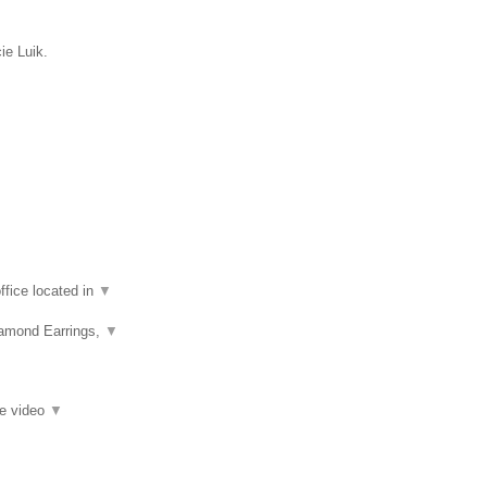
ie Luik.
fice located in
▼
iamond Earrings,
▼
ie video
▼