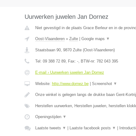
Uurwerken juwelen Jan Dornez
Niet gevestigd in de plaats Grace Berleur en in de provinc
Oost-Vlaanderen
»
Zulte
|
Google maps
▼
Staatsbaan 90
,
9870
Zulte
(
Oost-Vlaanderen
)
Tel:
09 388 72 89
, Fax:
-
, BTW-nr:
782 043 395
E-mail › Uurwerken juwelen Jan Dornez
Website:
http://www.dornez.be
|
Screenshot
▼
Onze winkel is gelegen langs de drukke baan Gent-Kortrij
Herstellen uurwerken, Herstellen juwelen, herstellen klo
Openingstijden
▼
Laatste tweets
▼
|
Laatste facebook posts
▼
|
Introduct