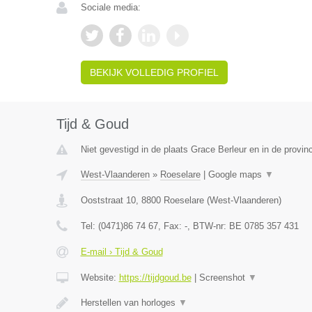
Sociale media:
BEKIJK VOLLEDIG PROFIEL
Tijd & Goud
Niet gevestigd in de plaats Grace Berleur en in de provinc
West-Vlaanderen
»
Roeselare
|
Google maps
▼
Ooststraat 10
,
8800
Roeselare
(
West-Vlaanderen
)
Tel:
(0471)86 74 67
, Fax:
-
, BTW-nr:
BE 0785 357 431
E-mail › Tijd & Goud
Website:
https://tijdgoud.be
|
Screenshot
▼
Herstellen van horloges
▼