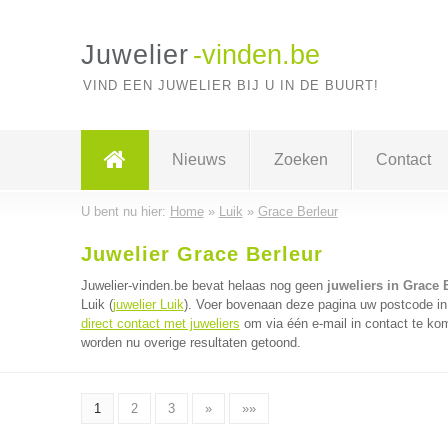
Juwelier
-vinden.be
VIND EEN JUWELIER BIJ U IN DE BUURT!
Nieuws
Zoeken
Contact
U bent nu hier:
Home
»
Luik
»
Grace Berleur
Juwelier Grace Berleur
Juwelier-vinden.be bevat helaas nog geen
juweliers in Grace 
Luik (
juwelier Luik
). Voer bovenaan deze pagina uw postcode in v
direct contact met juweliers
om via één e-mail in contact te kom
worden nu overige resultaten getoond.
1
2
3
»
»»