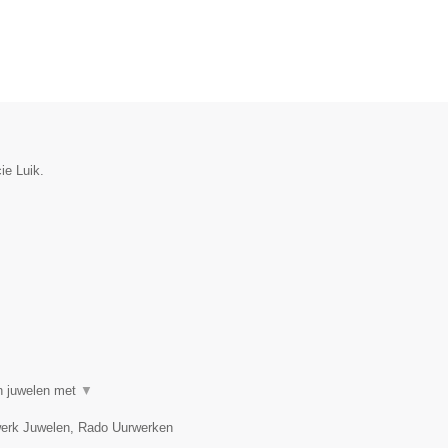
ie Luik.
in juwelen met
▼
twerk Juwelen, Rado Uurwerken