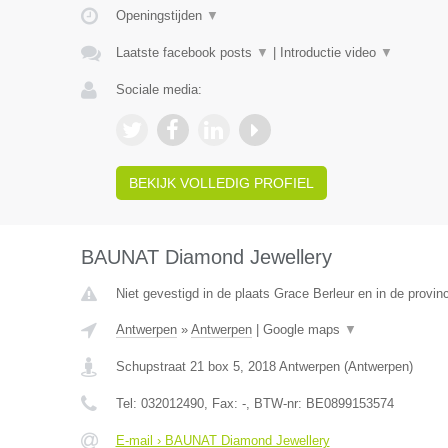
Openingstijden
▼
Laatste facebook posts
▼
|
Introductie video
▼
Sociale media:
BEKIJK VOLLEDIG PROFIEL
BAUNAT Diamond Jewellery
Niet gevestigd in de plaats Grace Berleur en in de provinc
Antwerpen
»
Antwerpen
|
Google maps
▼
Schupstraat 21 box 5
,
2018
Antwerpen
(
Antwerpen
)
Tel:
032012490
, Fax:
-
, BTW-nr:
BE0899153574
E-mail › BAUNAT Diamond Jewellery