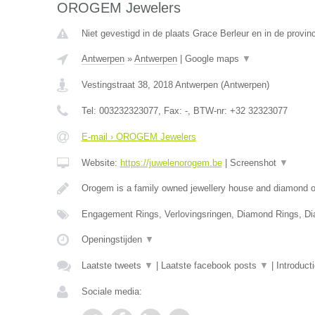
OROGEM Jewelers
Niet gevestigd in de plaats Grace Berleur en in de provinc
Antwerpen
»
Antwerpen
|
Google maps
▼
Vestingstraat 38
,
2018
Antwerpen
(
Antwerpen
)
Tel:
003232323077
, Fax:
-
, BTW-nr:
+32 32323077
E-mail › OROGEM Jewelers
Website:
https://juwelenorogem.be
|
Screenshot
▼
Orogem is a family owned jewellery house and diamond of
Engagement Rings, Verlovingsringen, Diamond Rings, D
Openingstijden
▼
Laatste tweets
▼
|
Laatste facebook posts
▼
|
Introduct
Sociale media: