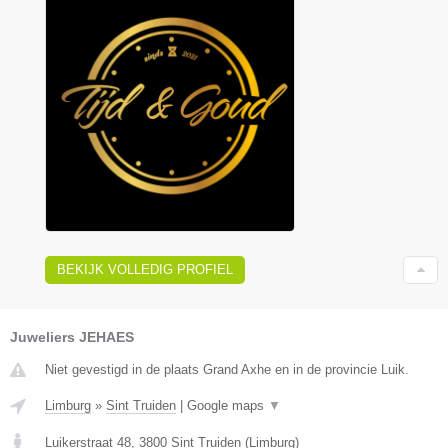
BEKIJK VOLLEDIG PROFIEL
Juweliers JEHAES
Niet gevestigd in de plaats Grand Axhe en in de provincie Luik.
Limburg
»
Sint Truiden
|
Google maps
▼
Luikerstraat 48
,
3800
Sint Truiden
(
Limburg
)