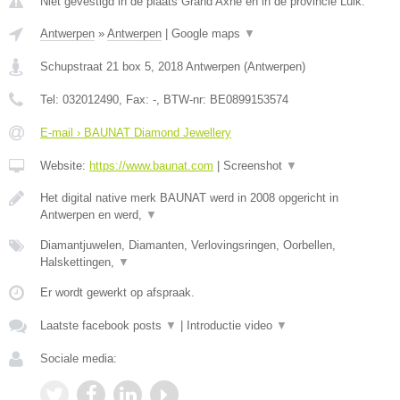
Niet gevestigd in de plaats Grand Axhe en in de provincie Luik.
Antwerpen
»
Antwerpen
|
Google maps
▼
Schupstraat 21 box 5
,
2018
Antwerpen
(
Antwerpen
)
Tel:
032012490
, Fax:
-
, BTW-nr:
BE0899153574
E-mail › BAUNAT Diamond Jewellery
Website:
https://www.baunat.com
|
Screenshot
▼
Het digital native merk BAUNAT werd in 2008 opgericht in
Antwerpen en werd,
▼
Diamantjuwelen, Diamanten, Verlovingsringen, Oorbellen,
Halskettingen,
▼
Er wordt gewerkt op afspraak.
Laatste facebook posts
▼
|
Introductie video
▼
Sociale media: