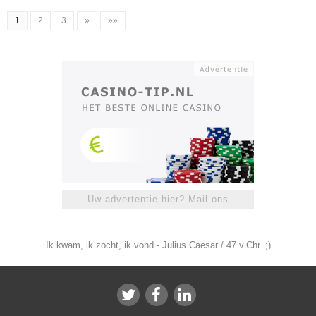
1
2
3
»
»»
Uw advertentie hier? Mail ons
Ik kwam, ik zocht, ik vond - Julius Caesar / 47 v.Chr. ;)