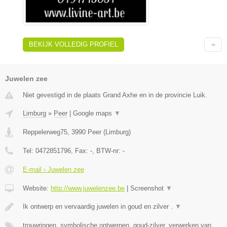
BEKIJK VOLLEDIG PROFIEL
Juwelen zee
Niet gevestigd in de plaats Grand Axhe en in de provincie Luik.
Limburg
»
Peer
|
Google maps
▼
Reppelerweg75
,
3990
Peer
(
Limburg
)
Tel:
0472851796
, Fax:
-
, BTW-nr:
-
E-mail › Juwelen zee
Website:
http://www.juwelenzee.be
|
Screenshot
▼
Ik ontwerp en vervaardig juwelen in goud en zilver .
▼
trouwringen, symbolische ontwerpen, goud-zilver, verwerken van