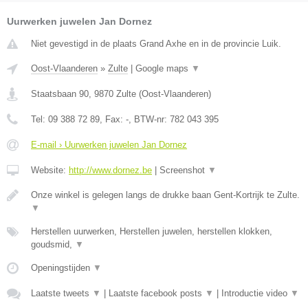
Uurwerken juwelen Jan Dornez
Niet gevestigd in de plaats Grand Axhe en in de provincie Luik.
Oost-Vlaanderen
»
Zulte
|
Google maps
▼
Staatsbaan 90
,
9870
Zulte
(
Oost-Vlaanderen
)
Tel:
09 388 72 89
, Fax:
-
, BTW-nr:
782 043 395
E-mail › Uurwerken juwelen Jan Dornez
Website:
http://www.dornez.be
|
Screenshot
▼
Onze winkel is gelegen langs de drukke baan Gent-Kortrijk te Zulte.
▼
Herstellen uurwerken, Herstellen juwelen, herstellen klokken,
goudsmid,
▼
Openingstijden
▼
Laatste tweets
▼
|
Laatste facebook posts
▼
|
Introductie video
▼