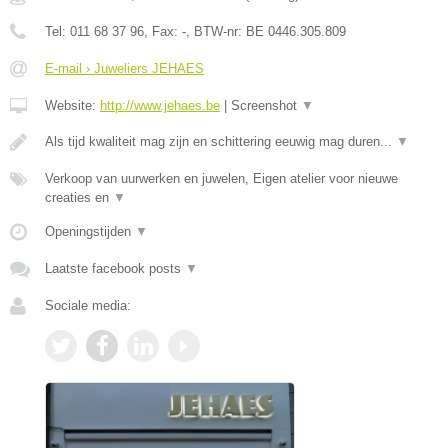
Tel:
011 68 37 96
, Fax:
-
, BTW-nr:
BE 0446.305.809
E-mail › Juweliers JEHAES
Website:
http://www.jehaes.be
|
Screenshot
▼
Als tijd kwaliteit mag zijn en schittering eeuwig mag duren...
▼
Verkoop van uurwerken en juwelen, Eigen atelier voor nieuwe
creaties en
▼
Openingstijden
▼
Laatste facebook posts
▼
Sociale media: