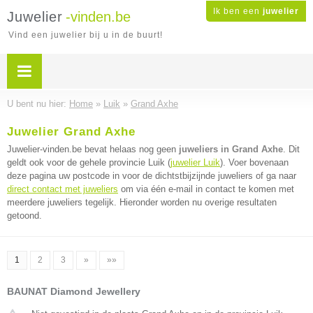
Ik ben een
juwelier
Juwelier
-vinden.be
Vind een juwelier bij u in de buurt!
U bent nu hier:
Home
»
Luik
»
Grand Axhe
Juwelier Grand Axhe
Juwelier-vinden.be bevat helaas nog geen
juweliers in Grand Axhe
. Dit
geldt ook voor de gehele provincie Luik (
juwelier Luik
). Voer bovenaan
deze pagina uw postcode in voor de dichtstbijzijnde juweliers of ga naar
direct contact met juweliers
om via één e-mail in contact te komen met
meerdere juweliers tegelijk. Hieronder worden nu overige resultaten
getoond.
1
2
3
»
»»
BAUNAT Diamond Jewellery