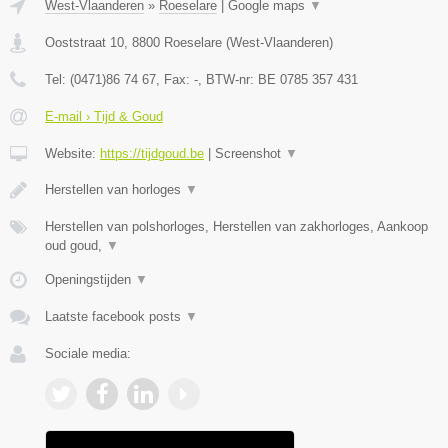
West-Vlaanderen
»
Roeselare
|
Google maps
▼
Ooststraat 10
,
8800
Roeselare
(
West-Vlaanderen
)
Tel:
(0471)86 74 67
, Fax:
-
, BTW-nr:
BE 0785 357 431
E-mail › Tijd & Goud
Website:
https://tijdgoud.be
|
Screenshot
▼
Herstellen van horloges
▼
Herstellen van polshorloges, Herstellen van zakhorloges, Aankoop
oud goud,
▼
Openingstijden
▼
Laatste facebook posts
▼
Sociale media: