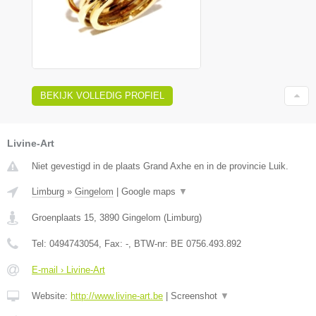
BEKIJK VOLLEDIG PROFIEL
Livine-Art
Niet gevestigd in de plaats Grand Axhe en in de provincie Luik.
Limburg
»
Gingelom
|
Google maps
▼
Groenplaats 15
,
3890
Gingelom
(
Limburg
)
Tel:
0494743054
, Fax:
-
, BTW-nr:
BE 0756.493.892
E-mail › Livine-Art
Website:
http://www.livine-art.be
|
Screenshot
▼