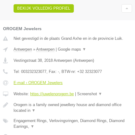
BEKIJK VOLLEDIG PROFIEL
OROGEM Jewelers
Niet gevestigd in de plaats Grand Axhe en in de provincie Luik.
Antwerpen
»
Antwerpen
|
Google maps
▼
Vestingstraat 38
,
2018
Antwerpen
(
Antwerpen
)
Tel:
003232323077
, Fax:
-
, BTW-nr:
+32 32323077
E-mail › OROGEM Jewelers
Website:
https://juwelenorogem.be
|
Screenshot
▼
Orogem is a family owned jewellery house and diamond office
located in
▼
Engagement Rings, Verlovingsringen, Diamond Rings, Diamond
Earrings,
▼