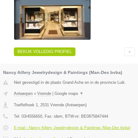
BEKIJK VOLLEDIG PROFIEL
Nancy Aillery Jewelrydesign & Paintings (Man-Des bvba)
Niet gevestigd in de plaats Grand Axhe en in de provincie Luik.
Antwerpen
»
Vremde
|
Google maps
▼
Toeffelhoek 1
,
2531
Vremde
(
Antwerpen
)
Tel:
03/4556650
, Fax:
idem
, BTW-nr:
BE0875847444
E-mail › Nancy Aillery Jewelrydesign & Paintings (Man-Des bvba)