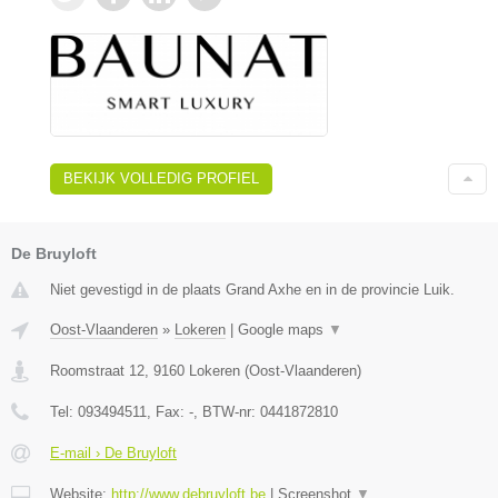
BEKIJK VOLLEDIG PROFIEL
De Bruyloft
Niet gevestigd in de plaats Grand Axhe en in de provincie Luik.
Oost-Vlaanderen
»
Lokeren
|
Google maps
▼
Roomstraat 12
,
9160
Lokeren
(
Oost-Vlaanderen
)
Tel:
093494511
, Fax:
-
, BTW-nr:
0441872810
E-mail › De Bruyloft
Website:
http://www.debruyloft.be
|
Screenshot
▼