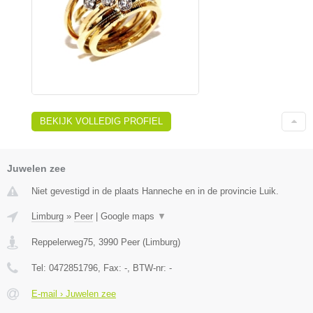
BEKIJK VOLLEDIG PROFIEL
Juwelen zee
Niet gevestigd in de plaats Hanneche en in de provincie Luik.
Limburg
»
Peer
|
Google maps
▼
Reppelerweg75
,
3990
Peer
(
Limburg
)
Tel:
0472851796
, Fax:
-
, BTW-nr:
-
E-mail › Juwelen zee