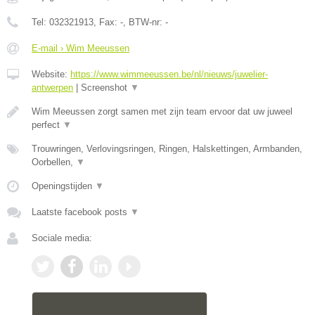
Tel:
032321913
, Fax:
-
, BTW-nr:
-
E-mail › Wim Meeussen
Website:
https://www.wimmeeussen.be/nl/nieuws/juwelier-
antwerpen
|
Screenshot
▼
Wim Meeussen zorgt samen met zijn team ervoor dat uw juweel
perfect
▼
Trouwringen, Verlovingsringen, Ringen, Halskettingen, Armbanden,
Oorbellen,
▼
Openingstijden
▼
Laatste facebook posts
▼
Sociale media: