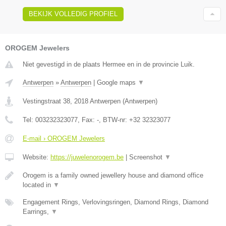
BEKIJK VOLLEDIG PROFIEL
OROGEM Jewelers
Niet gevestigd in de plaats Hermee en in de provincie Luik.
Antwerpen
»
Antwerpen
|
Google maps
▼
Vestingstraat 38
,
2018
Antwerpen
(
Antwerpen
)
Tel:
003232323077
, Fax:
-
, BTW-nr:
+32 32323077
E-mail › OROGEM Jewelers
Website:
https://juwelenorogem.be
|
Screenshot
▼
Orogem is a family owned jewellery house and diamond office
located in
▼
Engagement Rings, Verlovingsringen, Diamond Rings, Diamond
Earrings,
▼