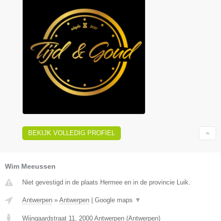
BEKIJK VOLLEDIG PROFIEL
Wim Meeussen
Niet gevestigd in de plaats Hermee en in de provincie Luik.
Antwerpen
»
Antwerpen
|
Google maps
▼
Wijngaardstraat 11
,
2000
Antwerpen
(
Antwerpen
)