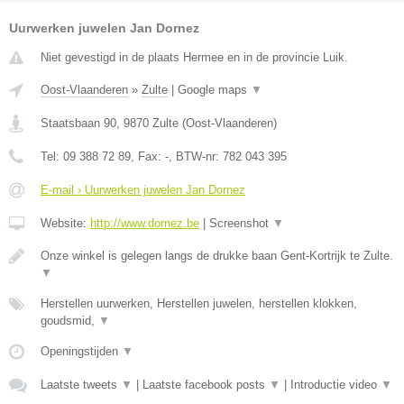
Uurwerken juwelen Jan Dornez
Niet gevestigd in de plaats Hermee en in de provincie Luik.
Oost-Vlaanderen
»
Zulte
|
Google maps
▼
Staatsbaan 90
,
9870
Zulte
(
Oost-Vlaanderen
)
Tel:
09 388 72 89
, Fax:
-
, BTW-nr:
782 043 395
E-mail › Uurwerken juwelen Jan Dornez
Website:
http://www.dornez.be
|
Screenshot
▼
Onze winkel is gelegen langs de drukke baan Gent-Kortrijk te Zulte.
▼
Herstellen uurwerken, Herstellen juwelen, herstellen klokken,
goudsmid,
▼
Openingstijden
▼
Laatste tweets
▼
|
Laatste facebook posts
▼
|
Introductie video
▼