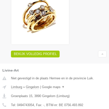
BEKIJK VOLLEDIG PROFIEL
Livine-Art
Niet gevestigd in de plaats Hermee en in de provincie Luik.
Limburg
»
Gingelom
|
Google maps
▼
Groenplaats 15
,
3890
Gingelom
(
Limburg
)
Tel:
0494743054
, Fax:
-
, BTW-nr:
BE 0756.493.892