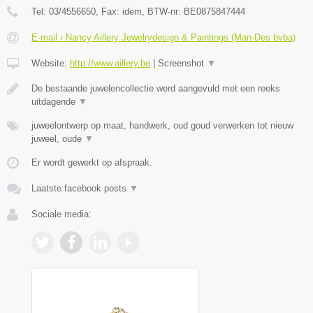
Tel:
03/4556650
, Fax:
idem
, BTW-nr:
BE0875847444
E-mail › Nancy Aillery Jewelrydesign & Paintings (Man-Des bvba)
Website:
http://www.aillery.be
|
Screenshot
▼
De bestaande juwelencollectie werd aangevuld met een reeks
uitdagende
▼
juweelontwerp op maat, handwerk, oud goud verwerken tot nieuw
juweel, oude
▼
Er wordt gewerkt op afspraak.
Laatste facebook posts
▼
Sociale media: