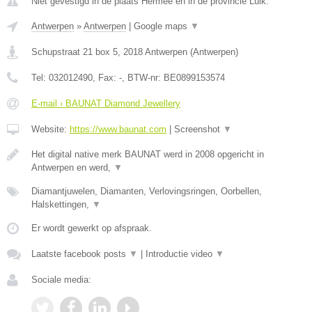
Niet gevestigd in de plaats Hermee en in de provincie Luik.
Antwerpen
»
Antwerpen
|
Google maps
▼
Schupstraat 21 box 5
,
2018
Antwerpen
(
Antwerpen
)
Tel:
032012490
, Fax:
-
, BTW-nr:
BE0899153574
E-mail › BAUNAT Diamond Jewellery
Website:
https://www.baunat.com
|
Screenshot
▼
Het digital native merk BAUNAT werd in 2008 opgericht in
Antwerpen en werd,
▼
Diamantjuwelen, Diamanten, Verlovingsringen, Oorbellen,
Halskettingen,
▼
Er wordt gewerkt op afspraak.
Laatste facebook posts
▼
|
Introductie video
▼
Sociale media: