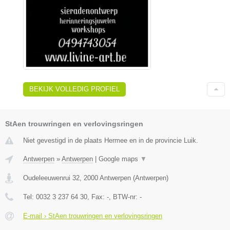
BEKIJK VOLLEDIG PROFIEL
StAen trouwringen en verlovingsringen
Niet gevestigd in de plaats Hermee en in de provincie Luik.
Antwerpen
»
Antwerpen
|
Google maps
▼
Oudeleeuwenrui 32
,
2000
Antwerpen
(
Antwerpen
)
Tel:
0032 3 237 64 30
, Fax:
-
, BTW-nr:
-
E-mail › StAen trouwringen en verlovingsringen