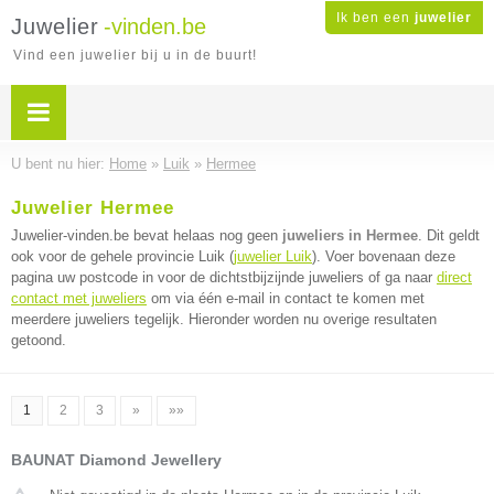
Ik ben een
juwelier
Juwelier
-vinden.be
Vind een juwelier bij u in de buurt!
U bent nu hier:
Home
»
Luik
»
Hermee
Juwelier Hermee
Juwelier-vinden.be bevat helaas nog geen
juweliers in Hermee
. Dit geldt
ook voor de gehele provincie Luik (
juwelier Luik
). Voer bovenaan deze
pagina uw postcode in voor de dichtstbijzijnde juweliers of ga naar
direct
contact met juweliers
om via één e-mail in contact te komen met
meerdere juweliers tegelijk. Hieronder worden nu overige resultaten
getoond.
1
2
3
»
»»
BAUNAT Diamond Jewellery