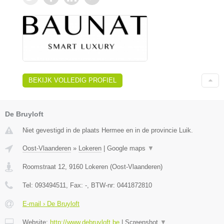
BEKIJK VOLLEDIG PROFIEL
De Bruyloft
Niet gevestigd in de plaats Hermee en in de provincie Luik.
Oost-Vlaanderen
»
Lokeren
|
Google maps
▼
Roomstraat 12
,
9160
Lokeren
(
Oost-Vlaanderen
)
Tel:
093494511
, Fax:
-
, BTW-nr:
0441872810
E-mail › De Bruyloft
Website:
http://www.debruyloft.be
|
Screenshot
▼