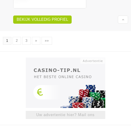
BEKIJK VOLLEDIG PROFIEL
1
2
3
»
»»
Uw advertentie hier? Mail ons