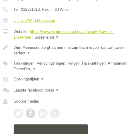
Tel:
032321913
, Fax:
-
, BTW-nr:
-
E-mail › Wim Meeussen
Website:
https://www.wimmeeussen.be/nl/nieuws/juwelier-
antwerpen
|
Screenshot
▼
Wim Meeussen zorgt samen met zijn team ervoor dat uw juweel
perfect
▼
Trouwringen, Verlovingsringen, Ringen, Halskettingen, Armbanden,
Oorbellen,
▼
Openingstijden
▼
Laatste facebook posts
▼
Sociale media: