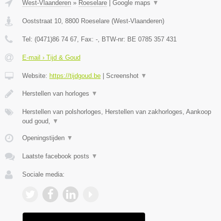
West-Vlaanderen
»
Roeselare
|
Google maps
▼
Ooststraat 10
,
8800
Roeselare
(
West-Vlaanderen
)
Tel:
(0471)86 74 67
, Fax:
-
, BTW-nr:
BE 0785 357 431
E-mail › Tijd & Goud
Website:
https://tijdgoud.be
|
Screenshot
▼
Herstellen van horloges
▼
Herstellen van polshorloges, Herstellen van zakhorloges, Aankoop
oud goud,
▼
Openingstijden
▼
Laatste facebook posts
▼
Sociale media: