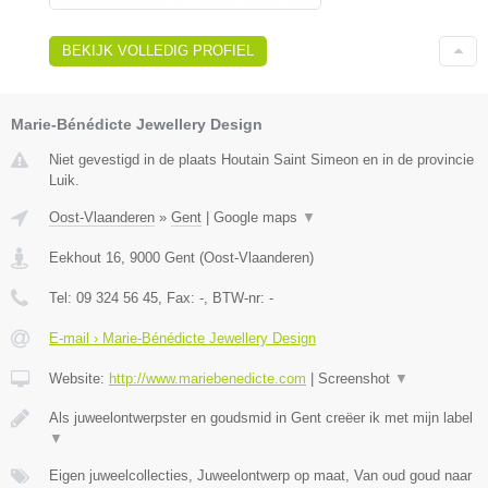
BEKIJK VOLLEDIG PROFIEL
Marie-Bénédicte Jewellery Design
Niet gevestigd in de plaats Houtain Saint Simeon en in de provincie
Luik.
Oost-Vlaanderen
»
Gent
|
Google maps
▼
Eekhout 16
,
9000
Gent
(
Oost-Vlaanderen
)
Tel:
09 324 56 45
, Fax:
-
, BTW-nr:
-
E-mail › Marie-Bénédicte Jewellery Design
Website:
http://www.mariebenedicte.com
|
Screenshot
▼
Als juweelontwerpster en goudsmid in Gent creëer ik met mijn label
▼
Eigen juweelcollecties, Juweelontwerp op maat, Van oud goud naar