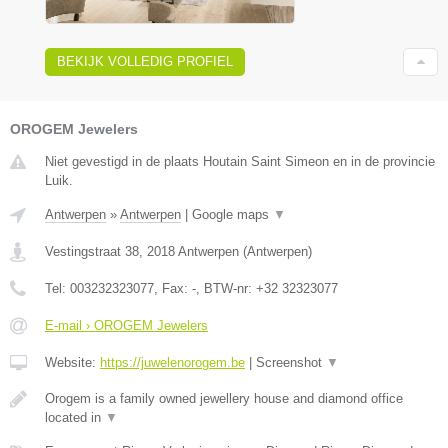
BEKIJK VOLLEDIG PROFIEL
OROGEM Jewelers
Niet gevestigd in de plaats Houtain Saint Simeon en in de provincie
Luik.
Antwerpen
»
Antwerpen
|
Google maps
▼
Vestingstraat 38
,
2018
Antwerpen
(
Antwerpen
)
Tel:
003232323077
, Fax:
-
, BTW-nr:
+32 32323077
E-mail › OROGEM Jewelers
Website:
https://juwelenorogem.be
|
Screenshot
▼
Orogem is a family owned jewellery house and diamond office
located in
▼