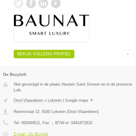
BEKIJK VOLLEDIG PROFIEL
De Bruyloft
Niet gevestigd in de plaats Houtain Saint Simeon en in de provincie
Luik.
Oost-Vlaanderen
»
Lokeren
|
Google maps
▼
Roomstraat 12
,
9160
Lokeren
(
Oost-Vlaanderen
)
Tel:
093494511
, Fax:
-
, BTW-nr:
0441872810
E-mail › De Bruyloft