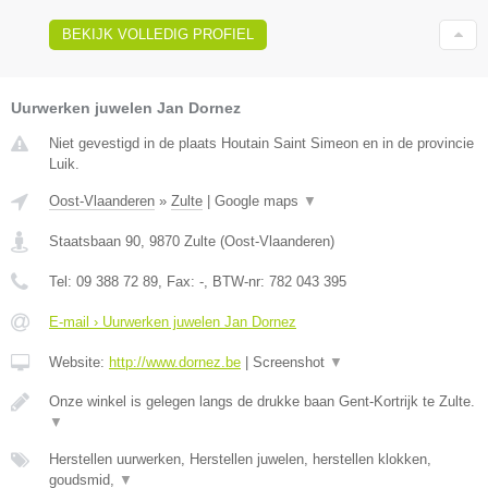
BEKIJK VOLLEDIG PROFIEL
Uurwerken juwelen Jan Dornez
Niet gevestigd in de plaats Houtain Saint Simeon en in de provincie
Luik.
Oost-Vlaanderen
»
Zulte
|
Google maps
▼
Staatsbaan 90
,
9870
Zulte
(
Oost-Vlaanderen
)
Tel:
09 388 72 89
, Fax:
-
, BTW-nr:
782 043 395
E-mail › Uurwerken juwelen Jan Dornez
Website:
http://www.dornez.be
|
Screenshot
▼
Onze winkel is gelegen langs de drukke baan Gent-Kortrijk te Zulte.
▼
Herstellen uurwerken, Herstellen juwelen, herstellen klokken,
goudsmid,
▼