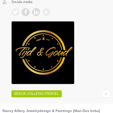
Sociale media:
BEKIJK VOLLEDIG PROFIEL
Nancy Aillery Jewelrydesign & Paintings (Man-Des bvba)