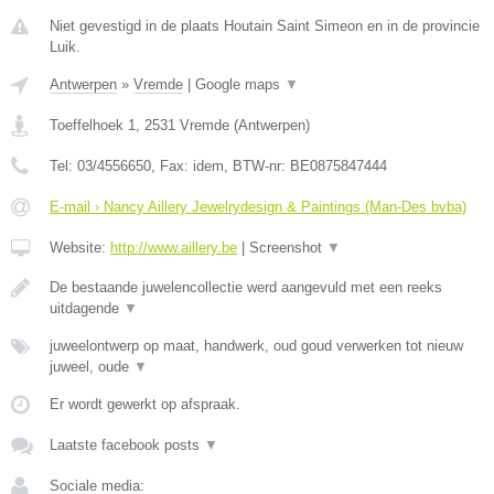
Niet gevestigd in de plaats Houtain Saint Simeon en in de provincie
Luik.
Antwerpen
»
Vremde
|
Google maps
▼
Toeffelhoek 1
,
2531
Vremde
(
Antwerpen
)
Tel:
03/4556650
, Fax:
idem
, BTW-nr:
BE0875847444
E-mail › Nancy Aillery Jewelrydesign & Paintings (Man-Des bvba)
Website:
http://www.aillery.be
|
Screenshot
▼
De bestaande juwelencollectie werd aangevuld met een reeks
uitdagende
▼
juweelontwerp op maat, handwerk, oud goud verwerken tot nieuw
juweel, oude
▼
Er wordt gewerkt op afspraak.
Laatste facebook posts
▼
Sociale media: