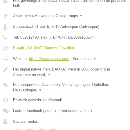
Niet gevestigd in de plaats Houtain Saint Simeon en in de provincie
Luik.
Antwerpen
»
Antwerpen
|
Google maps
▼
Schupstraat 21 box 5
,
2018
Antwerpen
(
Antwerpen
)
Tel:
032012490
, Fax:
-
, BTW-nr:
BE0899153574
E-mail › BAUNAT Diamond Jewellery
Website:
https://www.baunat.com
|
Screenshot
▼
Het digital native merk BAUNAT werd in 2008 opgericht in
Antwerpen en werd,
▼
Diamantjuwelen, Diamanten, Verlovingsringen, Oorbellen,
Halskettingen,
▼
Er wordt gewerkt op afspraak.
Laatste facebook posts
▼
|
Introductie video
▼
Sociale media: