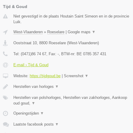
Tijd & Goud
Niet gevestigd in de plaats Houtain Saint Simeon en in de provincie
Luik.
West-Vlaanderen
»
Roeselare
|
Google maps
▼
Ooststraat 10
,
8800
Roeselare
(
West-Vlaanderen
)
Tel:
(0471)86 74 67
, Fax:
-
, BTW-nr:
BE 0785 357 431
E-mail › Tijd & Goud
Website:
https://tijdgoud.be
|
Screenshot
▼
Herstellen van horloges
▼
Herstellen van polshorloges, Herstellen van zakhorloges, Aankoop
oud goud,
▼
Openingstijden
▼
Laatste facebook posts
▼