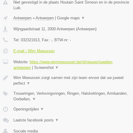
Niet gevestigd in de plaats Houtain Saint Simeon en in de provincie
Luik.
Antwerpen
»
Antwerpen
|
Google maps
▼
Wijngaardstraat 11
,
2000
Antwerpen
(
Antwerpen
)
Tel:
032321913
, Fax:
-
, BTW-nr:
-
E-mail › Wim Meeussen
Website:
https://www.wimmeeussen.be/nl/nieuws/juwelier-
antwerpen
|
Screenshot
▼
Wim Meeussen zorgt samen met zijn team ervoor dat uw juweel
perfect
▼
Trouwringen, Verlovingsringen, Ringen, Halskettingen, Armbanden,
Oorbellen,
▼
Openingstijden
▼
Laatste facebook posts
▼
Sociale media: