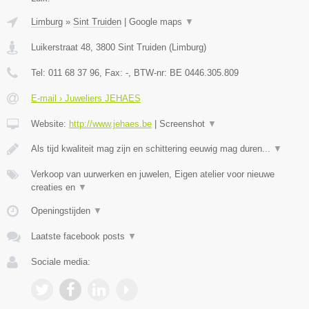
Limburg
»
Sint Truiden
|
Google maps
▼
Luikerstraat 48
,
3800
Sint Truiden
(
Limburg
)
Tel:
011 68 37 96
, Fax:
-
, BTW-nr:
BE 0446.305.809
E-mail › Juweliers JEHAES
Website:
http://www.jehaes.be
|
Screenshot
▼
Als tijd kwaliteit mag zijn en schittering eeuwig mag duren...
▼
Verkoop van uurwerken en juwelen, Eigen atelier voor nieuwe
creaties en
▼
Openingstijden
▼
Laatste facebook posts
▼
Sociale media: