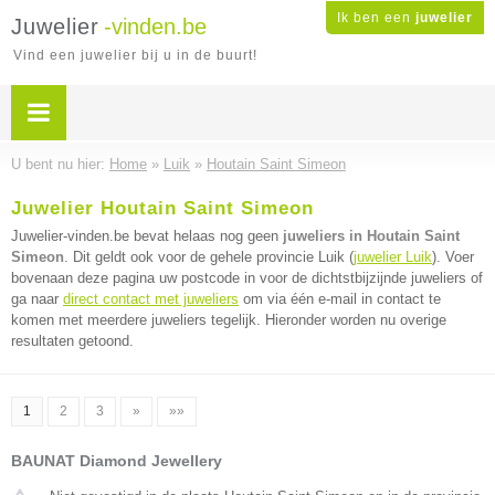
Ik ben een
juwelier
Juwelier
-vinden.be
Vind een juwelier bij u in de buurt!
U bent nu hier:
Home
»
Luik
»
Houtain Saint Simeon
Juwelier Houtain Saint Simeon
Juwelier-vinden.be bevat helaas nog geen
juweliers in Houtain Saint
Simeon
. Dit geldt ook voor de gehele provincie Luik (
juwelier Luik
). Voer
bovenaan deze pagina uw postcode in voor de dichtstbijzijnde juweliers of
ga naar
direct contact met juweliers
om via één e-mail in contact te
komen met meerdere juweliers tegelijk. Hieronder worden nu overige
resultaten getoond.
1
2
3
»
»»
BAUNAT Diamond Jewellery