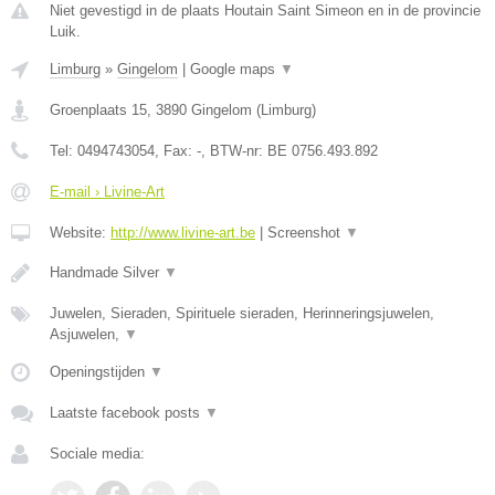
Niet gevestigd in de plaats Houtain Saint Simeon en in de provincie
Luik.
Limburg
»
Gingelom
|
Google maps
▼
Groenplaats 15
,
3890
Gingelom
(
Limburg
)
Tel:
0494743054
, Fax:
-
, BTW-nr:
BE 0756.493.892
E-mail › Livine-Art
Website:
http://www.livine-art.be
|
Screenshot
▼
Handmade Silver
▼
Juwelen, Sieraden, Spirituele sieraden, Herinneringsjuwelen,
Asjuwelen,
▼
Openingstijden
▼
Laatste facebook posts
▼
Sociale media: