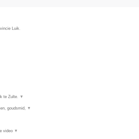
vincie Luik.
k te Zulte.
▼
kken, goudsmid,
▼
ie video
▼