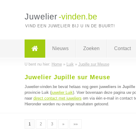
Juwelier
-vinden.be
VIND EEN JUWELIER BIJ U IN DE BUURT!
Nieuws
Zoeken
Contact
U bent nu hier:
Home
»
Luik
»
Jupille sur Meuse
Juwelier Jupille sur Meuse
Juwelier-vinden.be bevat helaas nog geen
juweliers in Jupill
provincie Luik (
juwelier Luik
). Voer bovenaan deze pagina uw pos
naar
direct contact met juweliers
om via één e-mail in contact t
Hieronder worden nu overige resultaten getoond.
1
2
3
»
»»