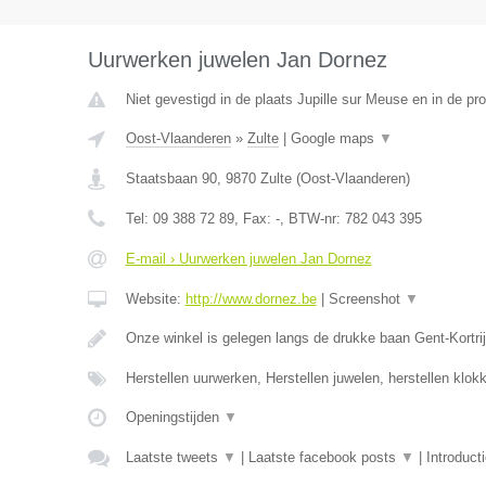
Uurwerken juwelen Jan Dornez
Niet gevestigd in de plaats Jupille sur Meuse en in de pro
Oost-Vlaanderen
»
Zulte
|
Google maps
▼
Staatsbaan 90
,
9870
Zulte
(
Oost-Vlaanderen
)
Tel:
09 388 72 89
, Fax:
-
, BTW-nr:
782 043 395
E-mail › Uurwerken juwelen Jan Dornez
Website:
http://www.dornez.be
|
Screenshot
▼
Onze winkel is gelegen langs de drukke baan Gent-Kortrij
Herstellen uurwerken, Herstellen juwelen, herstellen klo
Openingstijden
▼
Laatste tweets
▼
|
Laatste facebook posts
▼
|
Introduct