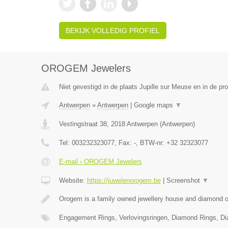
BEKIJK VOLLEDIG PROFIEL
OROGEM Jewelers
Niet gevestigd in de plaats Jupille sur Meuse en in de pro
Antwerpen
»
Antwerpen
|
Google maps
▼
Vestingstraat 38
,
2018
Antwerpen
(
Antwerpen
)
Tel:
003232323077
, Fax:
-
, BTW-nr:
+32 32323077
E-mail › OROGEM Jewelers
Website:
https://juwelenorogem.be
|
Screenshot
▼
Orogem is a family owned jewellery house and diamond of
Engagement Rings, Verlovingsringen, Diamond Rings, D