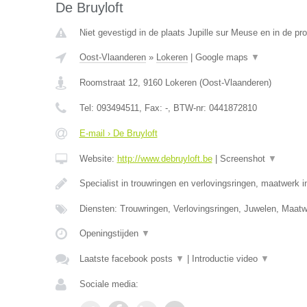
De Bruyloft
Niet gevestigd in de plaats Jupille sur Meuse en in de pro
Oost-Vlaanderen
»
Lokeren
|
Google maps
▼
Roomstraat 12
,
9160
Lokeren
(
Oost-Vlaanderen
)
Tel:
093494511
, Fax:
-
, BTW-nr:
0441872810
E-mail › De Bruyloft
Website:
http://www.debruyloft.be
|
Screenshot
▼
Specialist in trouwringen en verlovingsringen, maatwerk 
Diensten: Trouwringen, Verlovingsringen, Juwelen, Maa
Openingstijden
▼
Laatste facebook posts
▼
|
Introductie video
▼
Sociale media: