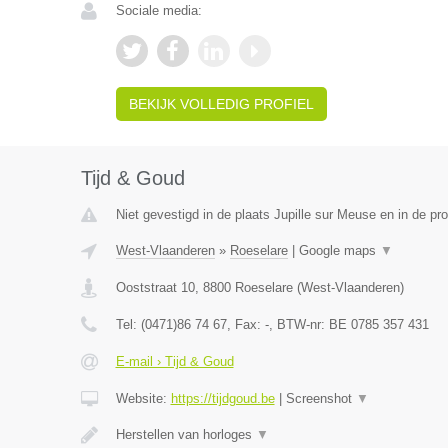
Sociale media:
BEKIJK VOLLEDIG PROFIEL
Tijd & Goud
Niet gevestigd in de plaats Jupille sur Meuse en in de pro
West-Vlaanderen
»
Roeselare
|
Google maps
▼
Ooststraat 10
,
8800
Roeselare
(
West-Vlaanderen
)
Tel:
(0471)86 74 67
, Fax:
-
, BTW-nr:
BE 0785 357 431
E-mail › Tijd & Goud
Website:
https://tijdgoud.be
|
Screenshot
▼
Herstellen van horloges
▼