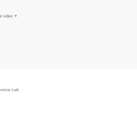
ie video
▼
vincie Luik.