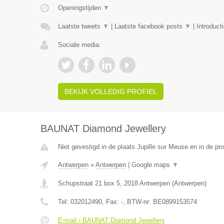
Openingstijden
▼
Laatste tweets
▼
|
Laatste facebook posts
▼
|
Introduct
Sociale media:
BEKIJK VOLLEDIG PROFIEL
BAUNAT Diamond Jewellery
Niet gevestigd in de plaats Jupille sur Meuse en in de pro
Antwerpen
»
Antwerpen
|
Google maps
▼
Schupstraat 21 box 5
,
2018
Antwerpen
(
Antwerpen
)
Tel:
032012490
, Fax:
-
, BTW-nr:
BE0899153574
E-mail › BAUNAT Diamond Jewellery