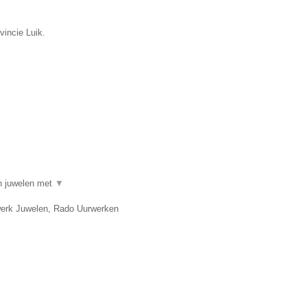
vincie Luik.
in juwelen met
▼
twerk Juwelen, Rado Uurwerken