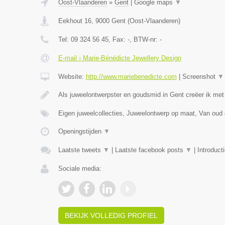
Oost-Vlaanderen
»
Gent
|
Google maps
▼
Eekhout 16
,
9000
Gent
(
Oost-Vlaanderen
)
Tel:
09 324 56 45
, Fax:
-
, BTW-nr:
-
E-mail › Marie-Bénédicte Jewellery Design
Website:
http://www.mariebenedicte.com
|
Screenshot
▼
Als juweelontwerpster en goudsmid in Gent creëer ik met
Eigen juweelcollecties, Juweelontwerp op maat, Van oud
Openingstijden
▼
Laatste tweets
▼
|
Laatste facebook posts
▼
|
Introduct
Sociale media:
BEKIJK VOLLEDIG PROFIEL