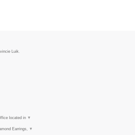
vincie Luik.
fice located in
▼
iamond Earrings,
▼