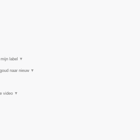
 mijn label
▼
 goud naar nieuw
▼
ie video
▼