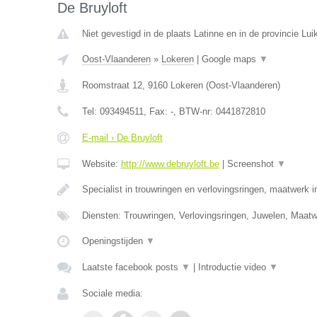
De Bruyloft
Niet gevestigd in de plaats Latinne en in de provincie Luik
Oost-Vlaanderen
»
Lokeren
|
Google maps
▼
Roomstraat 12
,
9160
Lokeren
(
Oost-Vlaanderen
)
Tel:
093494511
, Fax:
-
, BTW-nr:
0441872810
E-mail › De Bruyloft
Website:
http://www.debruyloft.be
|
Screenshot
▼
Specialist in trouwringen en verlovingsringen, maatwerk 
Diensten: Trouwringen, Verlovingsringen, Juwelen, Maa
Openingstijden
▼
Laatste facebook posts
▼
|
Introductie video
▼
Sociale media: