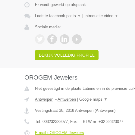
Er wordt gewerkt op afspraak.
Laatste facebook posts
▼
|
Introductie video
▼
Sociale media:
BEKIJK VOLLEDIG PROFIEL
OROGEM Jewelers
Niet gevestigd in de plaats Latinne en in de provincie Luik
Antwerpen
»
Antwerpen
|
Google maps
▼
Vestingstraat 38
,
2018
Antwerpen
(
Antwerpen
)
Tel:
003232323077
, Fax:
-
, BTW-nr:
+32 32323077
E-mail › OROGEM Jewelers