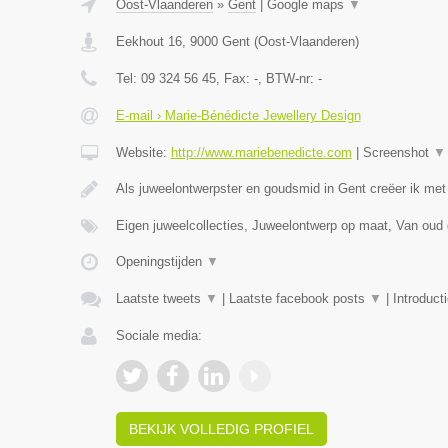
Oost-Vlaanderen
»
Gent
|
Google maps
▼
Eekhout 16
,
9000
Gent
(
Oost-Vlaanderen
)
Tel:
09 324 56 45
, Fax:
-
, BTW-nr:
-
E-mail › Marie-Bénédicte Jewellery Design
Website:
http://www.mariebenedicte.com
|
Screenshot
▼
Als juweelontwerpster en goudsmid in Gent creëer ik met
Eigen juweelcollecties, Juweelontwerp op maat, Van oud
Openingstijden
▼
Laatste tweets
▼
|
Laatste facebook posts
▼
|
Introduct
Sociale media:
BEKIJK VOLLEDIG PROFIEL