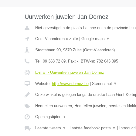
Uurwerken juwelen Jan Dornez
Niet gevestigd in de plaats Latinne en in de provincie Luik
Oost-Vlaanderen
»
Zulte
|
Google maps
▼
Staatsbaan 90
,
9870
Zulte
(
Oost-Vlaanderen
)
Tel:
09 388 72 89
, Fax:
-
, BTW-nr:
782 043 395
E-mail › Uurwerken juwelen Jan Dornez
Website:
http://www.dornez.be
|
Screenshot
▼
Onze winkel is gelegen langs de drukke baan Gent-Kortrij
Herstellen uurwerken, Herstellen juwelen, herstellen klo
Openingstijden
▼
Laatste tweets
▼
|
Laatste facebook posts
▼
|
Introduct