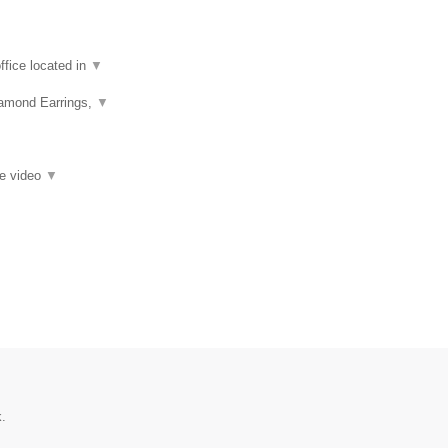
fice located in
▼
iamond Earrings,
▼
ie video
▼
.