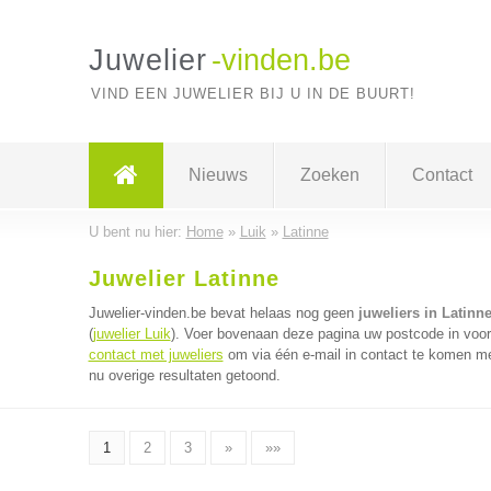
Juwelier
-vinden.be
VIND EEN JUWELIER BIJ U IN DE BUURT!
Nieuws
Zoeken
Contact
U bent nu hier:
Home
»
Luik
»
Latinne
Juwelier Latinne
Juwelier-vinden.be bevat helaas nog geen
juweliers in Latinn
(
juwelier Luik
). Voer bovenaan deze pagina uw postcode in voor d
contact met juweliers
om via één e-mail in contact te komen met
nu overige resultaten getoond.
1
2
3
»
»»