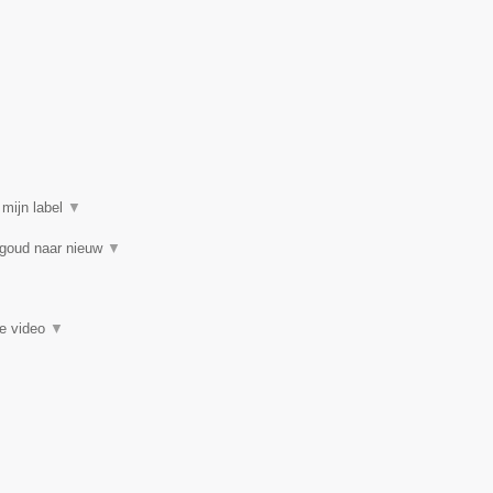
 mijn label
▼
 goud naar nieuw
▼
ie video
▼