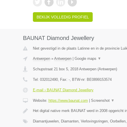
BEKIJK VOLLEDIG PROFIEL
BAUNAT Diamond Jewellery
Niet gevestigd in de plaats Latinne en in de provincie Luik
Antwerpen
»
Antwerpen
|
Google maps
▼
Schupstraat 21 box 5
,
2018
Antwerpen
(
Antwerpen
)
Tel:
032012490
, Fax:
-
, BTW-nr:
BE0899153574
E-mail › BAUNAT Diamond Jewellery
Website:
https://www.baunat.com
|
Screenshot
▼
Het digital native merk BAUNAT werd in 2008 opgericht 
Diamantjuwelen, Diamanten, Verlovingsringen, Oorbellen,