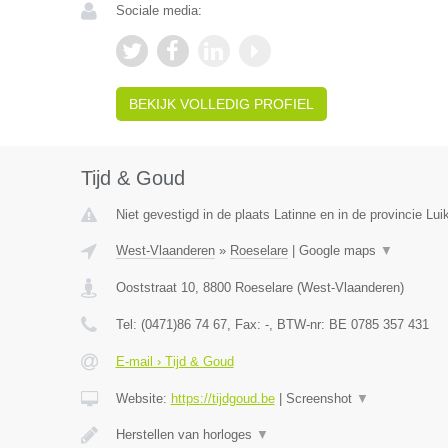
Sociale media:
BEKIJK VOLLEDIG PROFIEL
Tijd & Goud
Niet gevestigd in de plaats Latinne en in de provincie Luik
West-Vlaanderen
»
Roeselare
|
Google maps
▼
Ooststraat 10
,
8800
Roeselare
(
West-Vlaanderen
)
Tel:
(0471)86 74 67
, Fax:
-
, BTW-nr:
BE 0785 357 431
E-mail › Tijd & Goud
Website:
https://tijdgoud.be
|
Screenshot
▼
Herstellen van horloges
▼