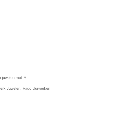
.
in juwelen met
▼
twerk Juwelen, Rado Uurwerken