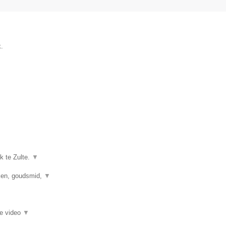
.
k te Zulte.
▼
kken, goudsmid,
▼
ie video
▼