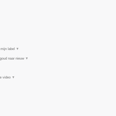
 mijn label
▼
 goud naar nieuw
▼
ie video
▼