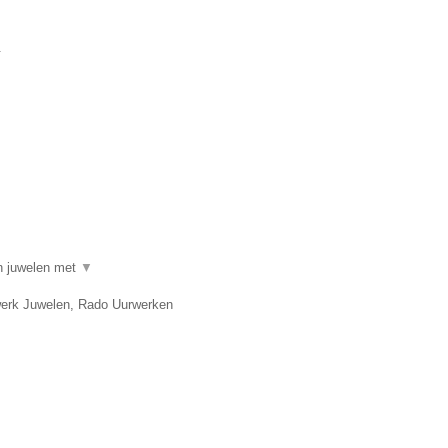
.
in juwelen met
▼
twerk Juwelen, Rado Uurwerken