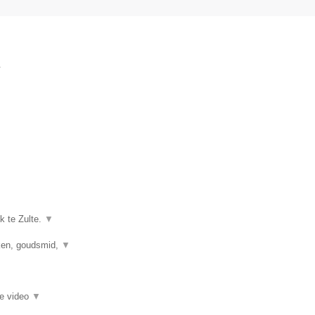
.
k te Zulte.
▼
kken, goudsmid,
▼
ie video
▼