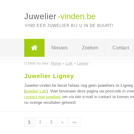
Juwelier
-vinden.be
VIND EEN JUWELIER BIJ U IN DE BUURT!
Nieuws
Zoeken
Contact
U bent nu hier:
Home
»
Luik
»
Ligney
Juwelier Ligney
Juwelier-vinden.be bevat helaas nog geen
juweliers in Ligney
(
juwelier Luik
). Voer bovenaan deze pagina uw postcode in voor d
contact met juweliers
om via één e-mail in contact te komen met
nu overige resultaten getoond.
1
2
3
»
»»