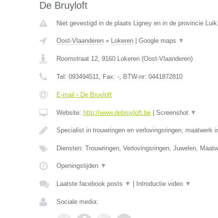
De Bruyloft
Niet gevestigd in de plaats Ligney en in de provincie Luik
Oost-Vlaanderen
»
Lokeren
|
Google maps
▼
Roomstraat 12
,
9160
Lokeren
(
Oost-Vlaanderen
)
Tel:
093494511
, Fax:
-
, BTW-nr:
0441872810
E-mail › De Bruyloft
Website:
http://www.debruyloft.be
|
Screenshot
▼
Specialist in trouwringen en verlovingsringen, maatwerk 
Diensten: Trouwringen, Verlovingsringen, Juwelen, Maa
Openingstijden
▼
Laatste facebook posts
▼
|
Introductie video
▼
Sociale media: