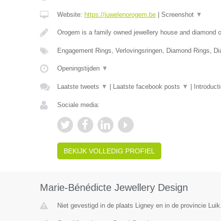
Website:
https://juwelenorogem.be
|
Screenshot
▼
Orogem is a family owned jewellery house and diamond of
Engagement Rings, Verlovingsringen, Diamond Rings, D
Openingstijden
▼
Laatste tweets
▼
|
Laatste facebook posts
▼
|
Introduct
Sociale media:
BEKIJK VOLLEDIG PROFIEL
Marie-Bénédicte Jewellery Design
Niet gevestigd in de plaats Ligney en in de provincie Luik