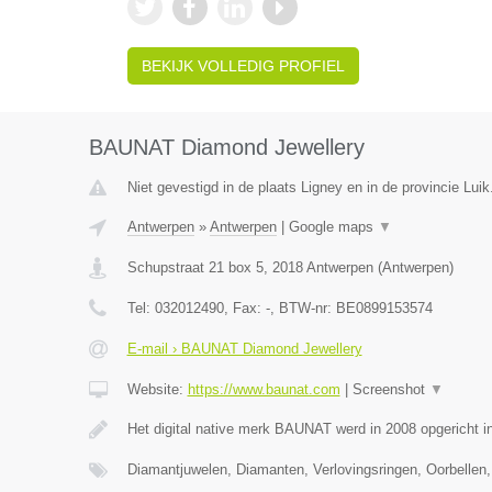
BEKIJK VOLLEDIG PROFIEL
BAUNAT Diamond Jewellery
Niet gevestigd in de plaats Ligney en in de provincie Luik
Antwerpen
»
Antwerpen
|
Google maps
▼
Schupstraat 21 box 5
,
2018
Antwerpen
(
Antwerpen
)
Tel:
032012490
, Fax:
-
, BTW-nr:
BE0899153574
E-mail › BAUNAT Diamond Jewellery
Website:
https://www.baunat.com
|
Screenshot
▼
Het digital native merk BAUNAT werd in 2008 opgericht 
Diamantjuwelen, Diamanten, Verlovingsringen, Oorbellen,