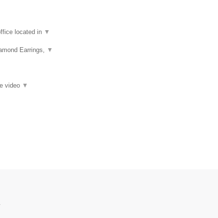
fice located in
▼
iamond Earrings,
▼
ie video
▼
.