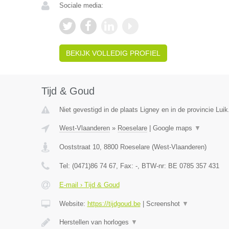
Sociale media:
BEKIJK VOLLEDIG PROFIEL
Tijd & Goud
Niet gevestigd in de plaats Ligney en in de provincie Luik
West-Vlaanderen
»
Roeselare
|
Google maps
▼
Ooststraat 10
,
8800
Roeselare
(
West-Vlaanderen
)
Tel:
(0471)86 74 67
, Fax:
-
, BTW-nr:
BE 0785 357 431
E-mail › Tijd & Goud
Website:
https://tijdgoud.be
|
Screenshot
▼
Herstellen van horloges
▼