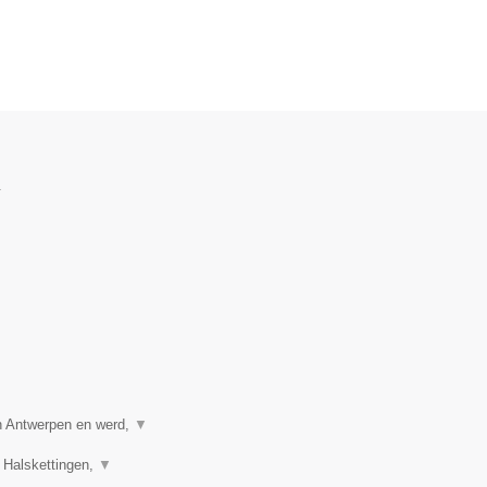
.
in Antwerpen en werd,
▼
 Halskettingen,
▼