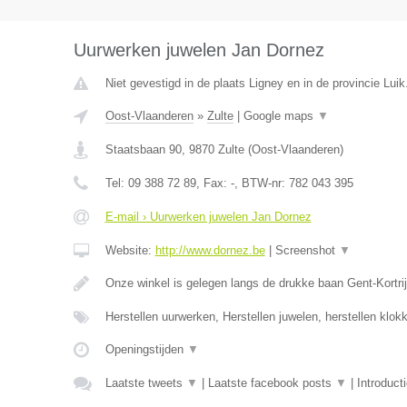
Uurwerken juwelen Jan Dornez
Niet gevestigd in de plaats Ligney en in de provincie Luik
Oost-Vlaanderen
»
Zulte
|
Google maps
▼
Staatsbaan 90
,
9870
Zulte
(
Oost-Vlaanderen
)
Tel:
09 388 72 89
, Fax:
-
, BTW-nr:
782 043 395
E-mail › Uurwerken juwelen Jan Dornez
Website:
http://www.dornez.be
|
Screenshot
▼
Onze winkel is gelegen langs de drukke baan Gent-Kortrij
Herstellen uurwerken, Herstellen juwelen, herstellen klo
Openingstijden
▼
Laatste tweets
▼
|
Laatste facebook posts
▼
|
Introduct