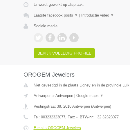
Er wordt gewerkt op afspraak.
Laatste facebook posts
▼
|
Introductie video
▼
Sociale media:
BEKIJK VOLLEDIG PROFIEL
OROGEM Jewelers
Niet gevestigd in de plaats Ligney en in de provincie Luik
Antwerpen
»
Antwerpen
|
Google maps
▼
Vestingstraat 38
,
2018
Antwerpen
(
Antwerpen
)
Tel:
003232323077
, Fax:
-
, BTW-nr:
+32 32323077
E-mail › OROGEM Jewelers